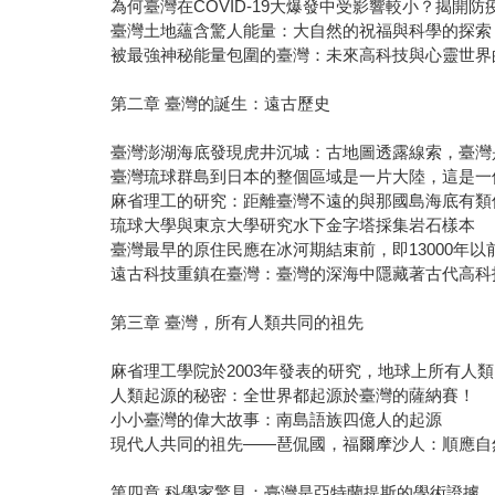
為何臺灣在COVID-19大爆發中受影響較小？揭開防
臺灣土地蘊含驚人能量：大自然的祝福與科學的探索
被最強神秘能量包圍的臺灣：未來高科技與心靈世界
第二章 臺灣的誕生：遠古歷史
臺灣澎湖海底發現虎井沉城：古地圖透露線索，臺灣
臺灣琉球群島到日本的整個區域是一片大陸，這是一
麻省理工的研究：距離臺灣不遠的與那國島海底有類
琉球大學與東京大學研究水下金字塔採集岩石樣本
臺灣最早的原住民應在冰河期結束前，即13000年
遠古科技重鎮在臺灣：臺灣的深海中隱藏著古代高科
第三章 臺灣，所有人類共同的祖先
麻省理工學院於2003年發表的研究，地球上所有人
人類起源的秘密：全世界都起源於臺灣的薩納賽！
小小臺灣的偉大故事：南島語族四億人的起源
現代人共同的祖先——琶侃國，福爾摩沙人：順應自然
第四章 科學家驚見：臺灣是亞特蘭提斯的學術證據