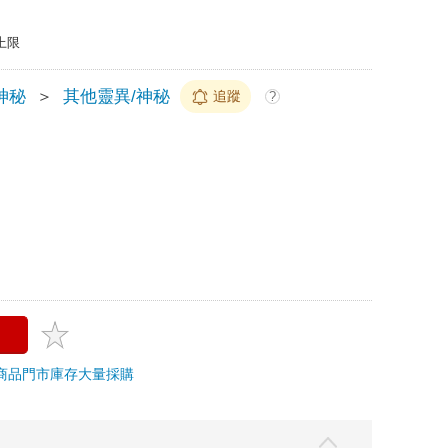
上限
神秘
＞
其他靈異/神秘
追蹤
?
商品
門市庫存
大量採購