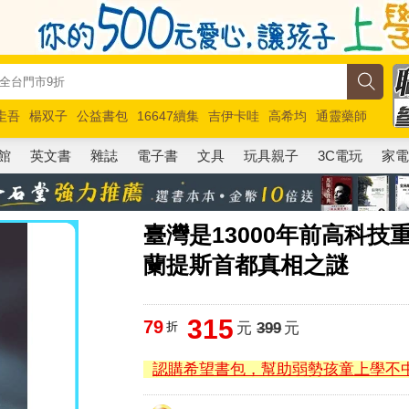
圭吾
楊双子
公益書包
16647續集
吉伊卡哇
高希均
通靈藥師
路邊攤新作
馬斯克
玩具總動員5
超慢跑
館
英文書
雜誌
電子書
文具
玩具親子
3C電玩
家
臺灣是13000年前高科
蘭提斯首都真相之謎
315
79
折
元
399
元
認購希望書包，幫助弱勢孩童上學不