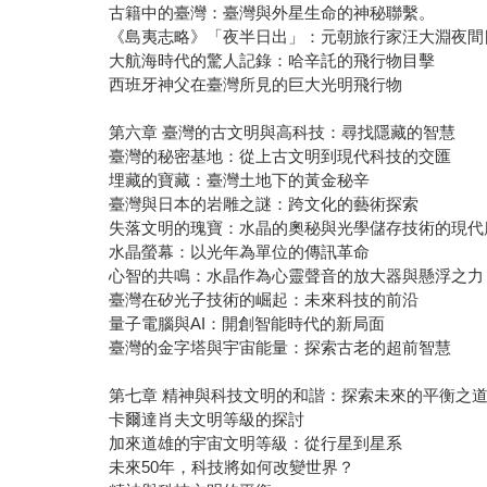
古籍中的臺灣：臺灣與外星生命的神秘聯繫。
《島夷志略》「夜半日出」：元朝旅行家汪大淵夜間
大航海時代的驚人記錄：哈辛託的飛行物目擊
西班牙神父在臺灣所見的巨大光明飛行物
第六章 臺灣的古文明與高科技：尋找隱藏的智慧
臺灣的秘密基地：從上古文明到現代科技的交匯
埋藏的寶藏：臺灣土地下的黃金秘辛
臺灣與日本的岩雕之謎：跨文化的藝術探索
失落文明的瑰寶：水晶的奧秘與光學儲存技術的現代
水晶螢幕：以光年為單位的傳訊革命
心智的共鳴：水晶作為心靈聲音的放大器與懸浮之力
臺灣在矽光子技術的崛起：未來科技的前沿
量子電腦與AI：開創智能時代的新局面
臺灣的金字塔與宇宙能量：探索古老的超前智慧
第七章 精神與科技文明的和諧：探索未來的平衡之
卡爾達肖夫文明等級的探討
加來道雄的宇宙文明等級：從行星到星系
未來50年，科技將如何改變世界？