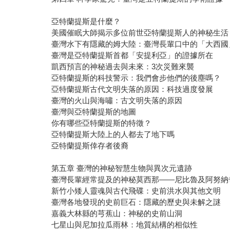
亞特蘭提斯是什麼？
美國催眠大師揭示多位前世亞特蘭提斯人的神秘生活
臺灣水下有隱藏的姆大陸：臺灣長輩口中的「大西國
臺灣是亞特蘭提斯首都「安提利亞」的證據所在
凱西預言的神秘過去與未來：3次災難來襲
亞特蘭提斯的科技警示：我們會步他們的後塵嗎？
亞特蘭提斯古代文明失落的原因：科技過度發展
臺灣的火山與海嘯：古文明失落的原因
臺灣與亞特蘭提斯的地圖
你有哪些亞特蘭提斯的特徵？
亞特蘭提斯大陸上的人都去了地下嗎
亞特蘭提斯倖存者後裔
第五章 臺灣的神秘智慧生物與異次元遺跡
臺灣長輩經常提及的神秘莫西那——尼比魯及阿努納
新竹小矮人靈魂與古代飛碟：史前洪水與其他文明
臺灣各地發現的史前巨石：隱藏的歷史與未解之謎
嘉義大林縣的芎蕉山：神秘的史前山洞
七星山與尼加拉瓜雨林：地質結構的相似性