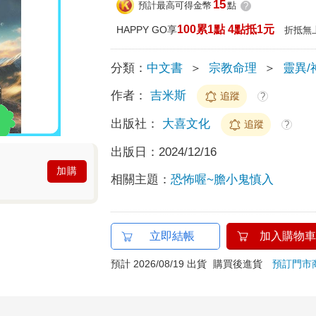
15
預計最高可得金幣
點
?
100累1點 4點抵1元
HAPPY GO享
折抵無
分類：
中文書
＞
宗教命理
＞
靈異/
作者：
吉米斯
追蹤
?
出版社：
大喜文化
追蹤
?
出版日：
2024/12/16
加購
相關主題：
恐怖喔~膽小鬼慎入
立即結帳
加入購物車
預計 2026/08/19 出貨
購買後進貨
預訂門市