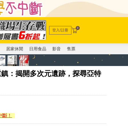
0
登入/註冊
電
居家休閒
日用食品
影音
售票
技重鎮：揭開多次元遺跡，探尋亞特
中斷！