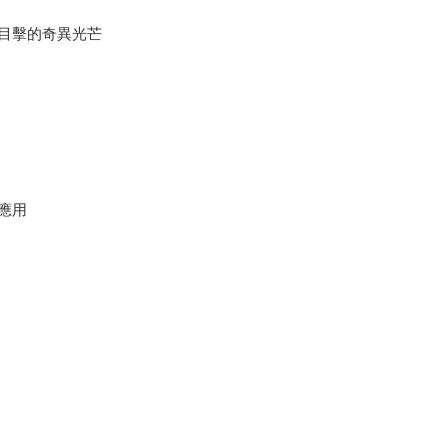
目擊的奇異光芒
應用
道