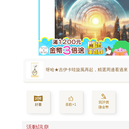
呀哈★吉伊卡哇旋風再起，精選周邊看過來
寫評價
好書
喜歡+1
賺金幣
活動訊息