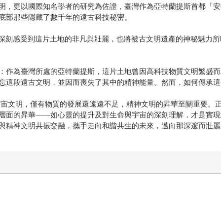
明，更以國際知名學者的研究為佐證，臺灣作為亞特蘭提斯首都「安
底部那些隱藏了數千年的遠古科技秘密。
可以深刻感受到這片土地的非凡與壯麗，也將被古文明遺產的神秘魅力
：作為臺灣所處的亞特蘭提斯，這片土地曾因高科技物質文明繁盛而
忘這段遠古文明，並因而喪失了其中的精神能量。然而，如何傳承這
宇宙文明，僅有物質的發展還遠遠不足，精神文明的昇華至關重要。
層面的昇華——如心靈的提升及對生命與宇宙的深刻理解，才是實現
與精神文明共振交融，攜手走向和諧共生的未來，邁向那深邃而壯麗