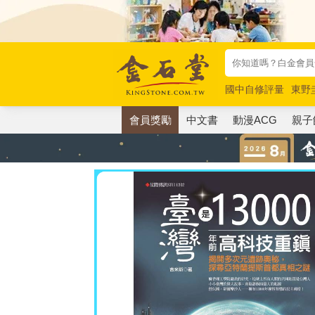
國中自修評量
東野
唯紅花綻放
奧德賽
會員獎勵
中文書
動漫ACG
親子