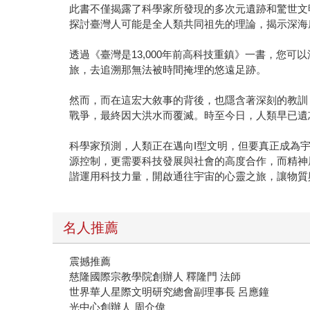
此書不僅揭露了科學家所發現的多次元遺跡和驚世文
探討臺灣人可能是全人類共同祖先的理論，揭示深海
透過《臺灣是13,000年前高科技重鎮》一書，您
旅，去追溯那無法被時間掩埋的悠遠足跡。
然而，而在這宏大敘事的背後，也隱含著深刻的教訓
戰爭，最終因大洪水而覆滅。時至今日，人類早已遺
科學家預測，人類正在邁向I型文明，但要真正成為
源控制，更需要科技發展與社會的高度合作，而精神
諧運用科技力量，開啟通往宇宙的心靈之旅，讓物質
名人推薦
震撼推薦
慈隆國際宗教學院創辦人 釋隆門 法師
世界華人星際文明研究總會副理事長 呂應鐘
光中心創辦人 周介偉