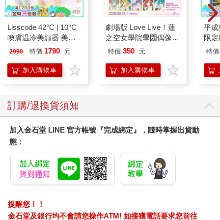
Lisscode 42°C | 10°C
劇場版 Love Live！蓮
平成
喚膚温冷美顔器 美膚
之空女學院學園偶像俱
限定
儀
樂部 Bloom Garden
1790
350
特價
元
特價
元
特價
2990
Party單人套票
加入購物車
加入購物車
訂購/退換貨須知
加入金石堂 LINE 官方帳號『完成綁定』，隨時掌握出貨動
態：
提醒您！！
金石堂及銀行均不會請您操作ATM! 如接獲電話要求您前往