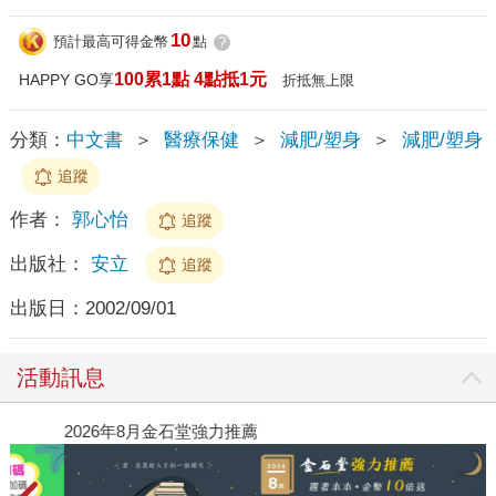
10
預計最高可得金幣
點
?
100累1點 4點抵1元
HAPPY GO享
折抵無上限
分類：
中文書
＞
醫療保健
＞
減肥/塑身
＞
減肥/塑身
追蹤
作者：
郭心怡
追蹤
出版社：
安立
追蹤
出版日：
2002/09/01
活動訊息
閱讀漫遊錄-2026上半年暢銷榜
20