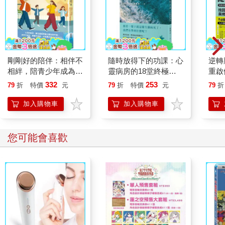
剛剛好的陪伴：相伴不
隨時放得下的功課：心
逆轉
相絆，陪青少年成為想
靈病房的18堂終極學
重啟
要的自己
分
糖、
332
253
79
折
特價
元
79
折
特價
元
79
折
炎，
復力
加入購物車
加入購物車
您可能會喜歡