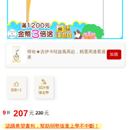
呀哈★吉伊卡哇旋風再起，精選周邊看過
加購
來
寫評價
喜歡+1
賺金幣
207
9
折
元
230
元
認購希望書包，幫助弱勢孩童上學不中斷！