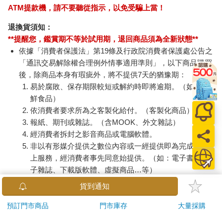
ATM提款機，請不要聽從指示，以免受騙上當！
退換貨須知：
**提醒您，鑑賞期不等於試用期，退回商品須為全新狀態**
依據「消費者保護法」第19條及行政院消費者保護處公告之
「通訊交易解除權合理例外情事適用準則」，以下商品購買
後，除商品本身有瑕疵外，將不提供7天的猶豫期：
易於腐敗、保存期限較短或解約時即將逾期。（如：生
鮮食品）
依消費者要求所為之客製化給付。（客製化商品）
報紙、期刊或雜誌。（含MOOK、外文雜誌）
經消費者拆封之影音商品或電腦軟體。
非以有形媒介提供之數位內容或一經提供即為完成之線
上服務，經消費者事先同意始提供。（如：電子書、電
子雜誌、下載版軟體、虛擬商品…等）
已拆封之個人衛生用品。（如：內衣褲、刮鬍刀、除毛
貨到通知
刀…等）
若非上列種類商品，均享有到貨7天的猶豫期（含例假
預訂門市商品
門市庫存
大量採購
日）。