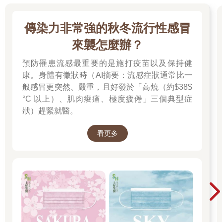
傳染力非常強的秋冬流行性感冒
來襲怎麼辦？
預防罹患流感最重要的是施打疫苗以及保持健
康。身體有徵狀時（AI摘要：流感症狀通常比一
般感冒更突然、嚴重，且好發於「高燒（約$38$
°C 以上）、肌肉痠痛、極度疲倦」三個典型症
狀）趕緊就醫。
看更多