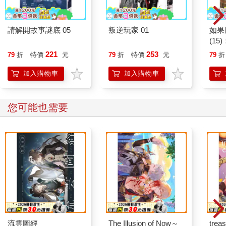
請解開故事謎底 05
叛逆玩家 01
如果
(1
貓漫
221
253
79
折
特價
元
79
折
特價
元
79
折
加入購物車
加入購物車
您可能也需要
流雲圖經
The Illusion of Now～
trea