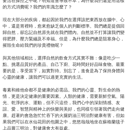
要活在操控之中呢？明知道會導致不幸，為什麼我們還是用這樣
的方式消費呢？我們的常識怎麼了？
現在大部分的疾病，都起因於我們在選擇該把東西放在腦中、心
中，還是胃裡時，愈來愈缺乏個人的判斷標準。我們總是提倡回
歸自然，卻忘記自然原先就在我們體內。自然並不打算讓我們變
得肥胖、壓力緊繃及不幸福。但是，為什麼我們總是阻塞身心，
摧毀生命給我們的珍貴禮物呢？
與其他領域相比，選擇自然的飲食方式其實不難：像是吃少一
點、挑選品質好的產品、自己下廚、花時間好好品味食物。最重
要的是，享受當下，如實對待。別忘了，進食是為了保持身體與
心靈的健康，讓我們可以過更充實的生活。
毒素和維他命都不是健康的必需品。我們的心靈、對生命的熱
情，更是決定健康的重要因素。人類的健康，需要新鮮空氣、陽
光、乾淨的水、運動，但不只這些，我們心中的深刻情感、友
誼、愛，智慧與精神上的快樂與美好，也同樣引領著我們走向健
康。趕著約會急急忙忙吞下的火腿奶油三明治對健康有害，但如
果我們可以在水仙花田的包圍之中，悠悠哉哉地坐在蘇格蘭毯子
上品嘗三明治，對健康會大有益處。