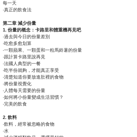
每一天
‧真正的飲食法
第二章
減少份量
1.
份量的概念：卡路里和體重機再見吧
‧過去與今日的份量差別
‧吃愈多愈划算
‧一顆蘋果、一顆蛋和一粒馬鈴薯的份量
‧跟計算卡路里說再見
‧法國人典型的一餐
‧吃半份就夠，才能真正享受
‧清楚知道你要放進肚裡的食物
‧將份量視覺化
‧人體每天需要的份量
‧如何將小份量變成生活習慣？
‧完美的飲食
2.
飲料
‧飲料，經常被忽略的食物
‧水