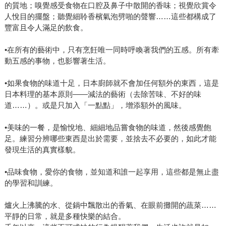
的質地；嗅覺感受食物在口腔及鼻子中散開的香味；視覺欣賞令
人悅目的擺盤；聽覺細聆香檳氣泡劈啪的聲響……這些都構成了
豐富且令人滿足的飲食。
•在所有的藝術中，只有烹飪唯一同時呼喚著我們的五感。所有牽
動五感的事物，也影響著生活。
•如果食物的味道十足，日本廚師就不會加任何額外的東西，這是
日本料理的基本原則——減法的藝術（去除苦味、不好的味
道……）。或是只加入「一點點」，增添額外的風味。
•美味的一餐，是愉悅地、細細地品嘗食物的味道，然後感覺飽
足。練習分辨哪些東西是出於需要，並捨去不必要的，如此才能
發現生活的真實樣貌。
•品味食物，愛你的食物，並知道和誰一起享用，這些都是無止盡
的學習和訓練。
爐火上沸騰的水、從鍋中飄散出的香氣、在眼前攤開的蔬菜……
平靜的日常，就是多種快樂的結合。