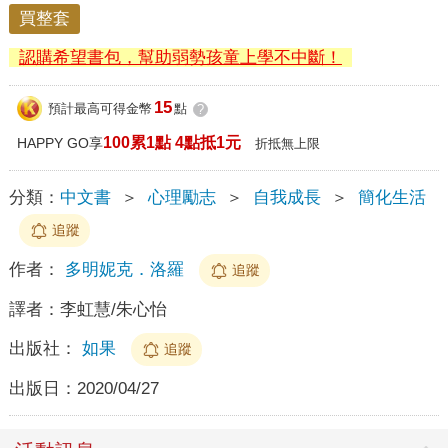
買整套
認購希望書包，幫助弱勢孩童上學不中斷！
15
預計最高可得金幣
點
?
100累1點 4點抵1元
HAPPY GO享
折抵無上限
分類：
中文書
＞
心理勵志
＞
自我成長
＞
簡化生活
追蹤
作者：
多明妮克．洛羅
追蹤
譯者：
李虹慧/朱心怡
出版社：
如果
追蹤
出版日：
2020/04/27