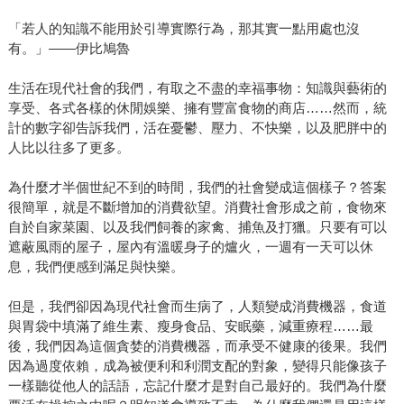
「若人的知識不能用於引導實際行為，那其實一點用處也沒
有。」——伊比鳩魯
生活在現代社會的我們，有取之不盡的幸福事物：知識與藝術的
享受、各式各樣的休閒娛樂、擁有豐富食物的商店……然而，統
計的數字卻告訴我們，活在憂鬱、壓力、不快樂，以及肥胖中的
人比以往多了更多。
為什麼才半個世紀不到的時間，我們的社會變成這個樣子？答案
很簡單，就是不斷增加的消費欲望。消費社會形成之前，食物來
自於自家菜園、以及我們飼養的家禽、捕魚及打獵。只要有可以
遮蔽風雨的屋子，屋內有溫暖身子的爐火，一週有一天可以休
息，我們便感到滿足與快樂。
但是，我們卻因為現代社會而生病了，人類變成消費機器，食道
與胃袋中填滿了維生素、瘦身食品、安眠藥，減重療程……最
後，我們因為這個貪婪的消費機器，而承受不健康的後果。我們
因為過度依賴，成為被便利和利潤支配的對象，變得只能像孩子
一樣聽從他人的話語，忘記什麼才是對自己最好的。我們為什麼