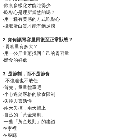
‧飲食多樣化才能吃得少
‧吃點心是理所當然的嗎？
‧用一種有美感的方式吃點心
‧攝取蛋白質才能有飽足感
2.
如何讓胃容量回復至正常狀態？
‧ 胃容量有多大？
‧用一公斤韭蔥找回自己的胃容量
‧斷食的好處
3.
是節制，而不是節食
‧ 不強迫也不放任
‧首先，量量體重吧
‧小心過於嚴格的飲食限制
‧失控與靈活性
‧兩天失控，兩天補上
‧自己的「黃金規則」
‧一些「黃金規則」的建議
在家裡
在餐廳