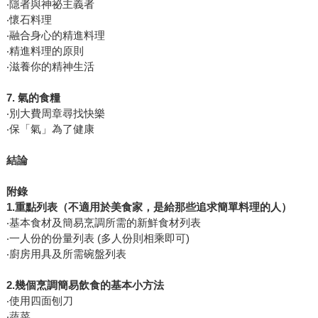
‧隱者與神祕主義者
‧懷石料理
‧融合身心的精進料理
‧精進料理的原則
‧滋養你的精神生活
7.
氣的食糧
‧別大費周章尋找快樂
‧保「氣」為了健康
結論
附錄
1.
重點列表（不適用於美食家，是給那些追求簡單料理的人）
‧基本食材及簡易烹調所需的新鮮食材列表
‧一人份的份量列表 (多人份則相乘即可)
‧廚房用具及所需碗盤列表
2.
幾個烹調簡易飲食的基本小方法
‧使用四面刨刀
‧蔬菜