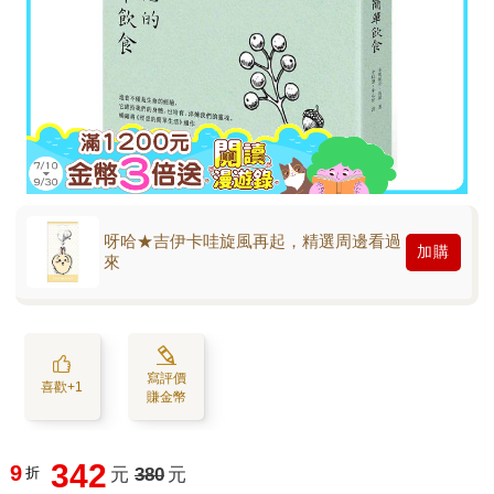
呀哈★吉伊卡哇旋風再起，精選周邊看過
加購
來
寫評價
喜歡+1
賺金幣
342
9
折
元
380
元