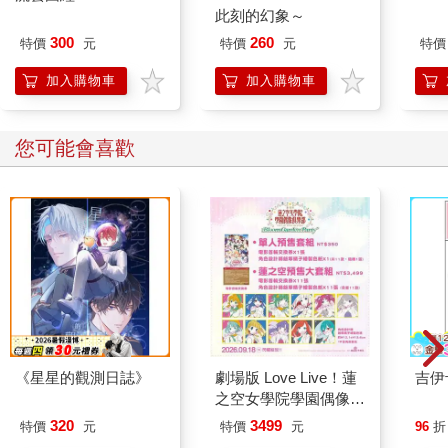
此刻的幻象～
300
260
特價
元
特價
元
特價
加入購物車
加入購物車
您可能會喜歡
《星星的觀測日誌》
劇場版 Love Live！蓮
吉伊
之空女學院學園偶像俱
樂部 Bloom Garden
320
3499
特價
元
特價
元
96
折
Party蓮之空預售大套