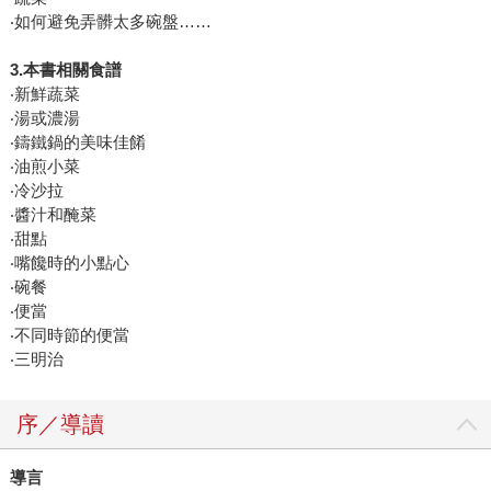
‧如何避免弄髒太多碗盤……
3.
本書相關食譜
‧新鮮蔬菜
‧湯或濃湯
‧鑄鐵鍋的美味佳餚
‧油煎小菜
‧冷沙拉
‧醬汁和醃菜
‧甜點
‧嘴饞時的小點心
‧碗餐
‧便當
‧不同時節的便當
‧三明治
序／導讀
導言