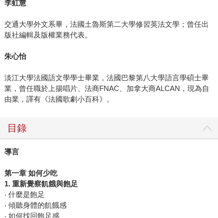
李虹慧
交通大學外文系畢，法國土魯斯第二大學修習英法文學；曾任出
版社編輯及版權業務代表。
朱心怡
淡江大學法國語文學學士畢業，法國巴黎第八大學語言學碩士畢
業，曾任職於上揚唱片、法商FNAC、加拿大商ALCAN，現為自
由業，譯有《法國歌劇小百科》。
目錄
導言
第一章
如何少吃
1.
重新覺察飢餓與飽足
‧ 什麼是飽足
‧ 傾聽身體的飢餓感
‧ 如何找回飽足感