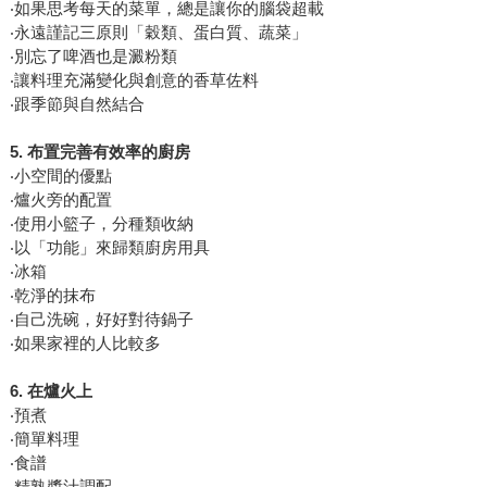
‧如果思考每天的菜單，總是讓你的腦袋超載
‧永遠謹記三原則「穀類、蛋白質、蔬菜」
‧別忘了啤酒也是澱粉類
‧讓料理充滿變化與創意的香草佐料
‧跟季節與自然結合
5.
布置完善有效率的廚房
‧小空間的優點
‧爐火旁的配置
‧使用小籃子，分種類收納
‧以「功能」來歸類廚房用具
‧冰箱
‧乾淨的抹布
‧自己洗碗，好好對待鍋子
‧如果家裡的人比較多
6.
在爐火上
‧預煮
‧簡單料理
‧食譜
‧精熟醬汁調配