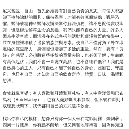
尼采曾說，自由，首先必須要有對自己負責的意志。每個人都該
卸下掩飾缺點的面具，保持覺察，才能有效克服缺點，戰勝恐
懼。醫師或精神科醫師沒辦法幫你解決債務、讓不忠配偶實現承
諾，也沒辦法解釋生命的意義。我們只能靠自己的力量。許多人
因為生活空虛，而沉浸在各式各樣的活動和膚淺短暫的快樂中，
並在身體裡堆積了過多的脂肪與毒素。使自己不僅背負了外在環
境給的沉重壓力，身體裡也增加了多餘的重量。然而，要有「良
好」的感覺，必須將這些多餘的重量去除，也必須了解，生命總
有高低起伏，我們不會一直處在高點，也不會總在低谷！我們是
自己身心的主人，只有自己才能了解自己的身心、照顧它、守護
它。也只有自己，才知道自己的飲食定位、體質、口味、渴望和
想法。
食物就像音樂：有人喜歡鵝肝醬和莫札特，有人中意漢堡和巴布‧
馬利（Bob Marley） ，也有人偏好斷食和靜默。但不管在原則上
或理想狀態下，我們都用自己的方式選擇飲食。
找出你自己的模樣。想像只有你一個人坐在電影院裡，燈關著，
四周一片漆黑。你有點不耐煩，但又興奮地等待著，因為你知道