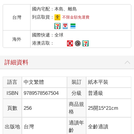
國內宅配：本島、離島
到店取貨：
台灣
不限金額免運費
國際快遞：全球
海外
港澳店取：
詳細資料
語言
中文繁體
裝訂
紙本平裝
ISBN
9789578567504
分級
普通級
商品規
頁數
256
25開15*21cm
格
適讀年
出版地
台灣
全齡適讀
齡