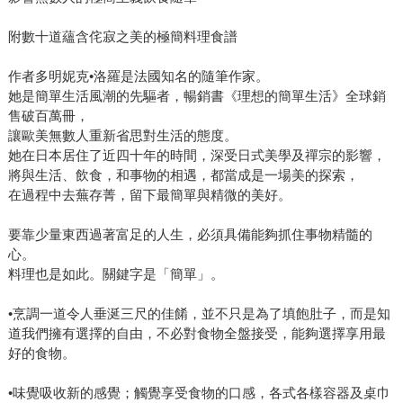
附數十道蘊含侘寂之美的極簡料理食譜
作者多明妮克•洛羅是法國知名的隨筆作家。
她是簡單生活風潮的先驅者，暢銷書《理想的簡單生活》全球銷
售破百萬冊，
讓歐美無數人重新省思對生活的態度。
她在日本居住了近四十年的時間，深受日式美學及禪宗的影響，
將與生活、飲食，和事物的相遇，都當成是一場美的探索，
在過程中去蕪存菁，留下最簡單與精微的美好。
要靠少量東西過著富足的人生，必須具備能夠抓住事物精髓的
心。
料理也是如此。關鍵字是「簡單」。
•烹調一道令人垂涎三尺的佳餚，並不只是為了填飽肚子，而是知
道我們擁有選擇的自由，不必對食物全盤接受，能夠選擇享用最
好的食物。
•味覺吸收新的感覺；觸覺享受食物的口感，各式各樣容器及桌巾