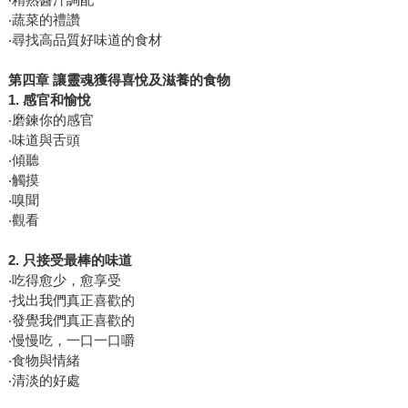
‧蔬菜的禮讚
‧尋找高品質好味道的食材
第四章
讓靈魂獲得喜悅及滋養的食物
1.
感官和愉悅
‧磨鍊你的感官
‧味道與舌頭
‧傾聽
‧觸摸
‧嗅聞
‧觀看
2.
只接受最棒的味道
‧吃得愈少，愈享受
‧找出我們真正喜歡的
‧發覺我們真正喜歡的
‧慢慢吃，一口一口嚼
‧食物與情緒
‧清淡的好處