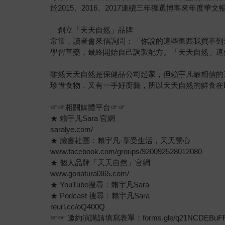
於2015、2016、2017連續三年獲選博客來年度華文
｜創立「天天自然」品牌
常常，讀者會來信詢問：「你說的這些東西我買不到
學習草藥，最終開始自己調製配方。「天天自然」這
雖然天天自然是保健品公司起家，但賴宇凡最相信的
珍惜食物，又有一手好廚藝，所以天天自然的鮮食在D
☞☞相關媒體平台☞☞
★ 賴宇凡Sara 官網
saralye.com/
★ 臉書社團：賴宇凡-享受生活，天天開心
www.facebook.com/groups/920092528012080
★ 個人品牌「天天自然」官網
www.gonatural365.com/
★ YouTube搜尋：賴宇凡Sara
★ Podcast 搜尋：賴宇凡Sara
reurl.cc/oQ400Q
☞☞ 邀約演講請填寫表單：forms.gle/q21NCDEBuFF