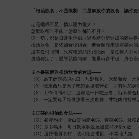
「根治飲食，不是限制，而是解放你的飲食，讓你更
老是睡眠不足、情緒壓力很大？
怎麼吃都吃不飽？怎麼吃都吃不胖？
這一切，都是日常生活攝取過多糖分所造成的體內身
根治飲食，是依照食物組合、進食順序來穩定體內的
沒有任何限制，只有吃的順序跟比例。是任何人都可
血糖穩定了，體態就能勻稱、能量就會平穩，身心自
※
本書破解對根治飲食的迷思
——
（X）為了健康必須忌口，甜點麵包、米飯麵食、水
（X）吃東西只是為了吃飽跟攝取營養，所有添加調
（X）工作時間不定，沒辦法一日吃三餐，就不符合
（X）一定要每天每餐測量三次血糖，才能夠維持根
※
正確的根治飲食法
——
（O）餐餐均衡，蛋白質油脂40%、青菜40%、澱粉2
（O）多多喝水，每日飲水數量達體重×33倍cc數
（O）選擇優質食材，聰明組合搭配，不需花大錢