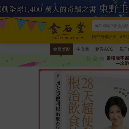
國中自修評量
東野
唯紅花綻放
奧德賽
會員獎勵
中文書
動漫ACG
親子