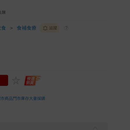
上限
飲食
＞
食補食療
追蹤
?
門市商品
門市庫存
大量採購