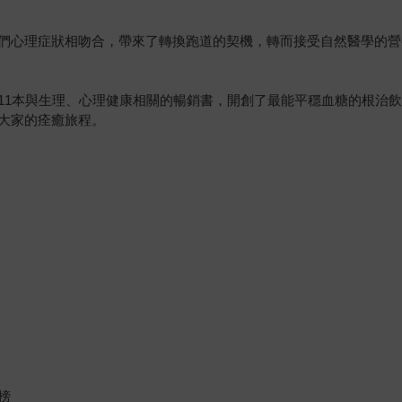
們心理症狀相吻合，帶來了轉換跑道的契機，轉而接受自然醫學的營
11本與生理、心理健康相關的暢銷書，開創了最能平穩血糖的根治
大家的痊癒旅程。
榜