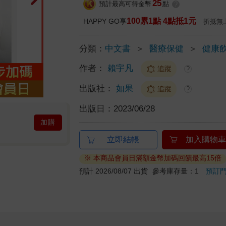
25
預計最高可得金幣
點
?
100累1點 4點抵1元
HAPPY GO享
折抵無
分類：
中文書
＞
醫療保健
＞
健康
作者：
賴宇凡
追蹤
?
出版社：
如果
追蹤
?
出版日：
2023/06/28
加購
立即結帳
加入購物車
※ 本商品會員日滿額金幣加碼回饋最高15倍
預計 2026/08/07 出貨
參考庫存量：1
預訂