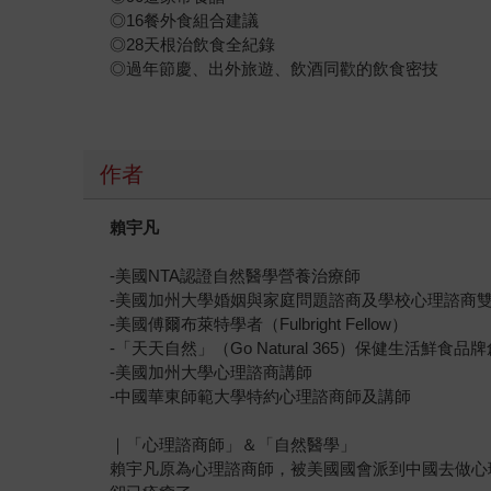
◎16餐外食組合建議
◎28天根治飲食全紀錄
◎過年節慶、出外旅遊、飲酒同歡的飲食密技
作者
賴宇凡
-美國NTA認證自然醫學營養治療師
-美國加州大學婚姻與家庭問題諮商及學校心理諮商
-美國傅爾布萊特學者（Fulbright Fellow）
-「天天自然」（Go Natural 365）保健生活鮮食品
-美國加州大學心理諮商講師
-中國華東師範大學特約心理諮商師及講師
｜「心理諮商師」＆「自然醫學」
賴宇凡原為心理諮商師，被美國國會派到中國去做心