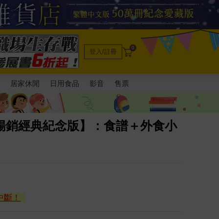
0
登入/註冊
電
居家休閒
日用食品
影音
售票
暢銷經典紀念版】：食譜＋外食小
中斷！