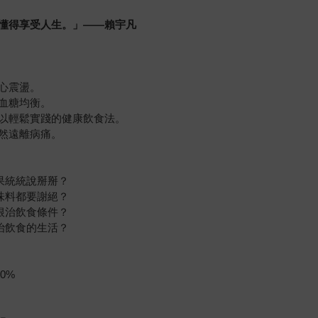
懂得享受人生。」
——
賴宇凡
心震盪。
血糖均衡。
以輕鬆實踐的健康飲食法。
然遠離病痛。
果統統說掰掰？
味料都要謝絕？
根治飲食條件？
治飲食的生活？
0%