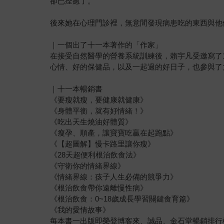
卻已痊癒了。
後來她在心理門診裡，無意間發現病患吃的東西與他
｜一個出了十一本著作的「作家」
在接受自然醫學的營養系統訓練後，賴宇凡受邀寫了
心情、好的保健品，以及一起過的好日子，也參與了
｜十一本暢銷書
《要瘦就瘦，要健康就健康》
《身體平衡，就有好情緒！》
《吃出天生燒油好體質》
《瘦孕、順產，讓寶寶吃贏在起跑點》
《【超圖解】慢卡路里讓你瘦》
《28天超便利根治飲食法》
《守衛你的情緒界線》
《情緒界線：孩子人生必備的競爭力》
《根治飲食帶你遠離慢性病》
《根治飲食：0~18歲成長學習關鍵食育篇》
《我的愛情故事》
每本書一出版即榮登博客來、誠品、金石堂暢銷排行