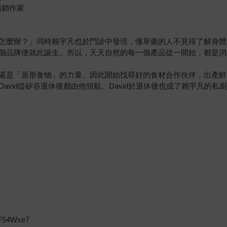
暢銷作家
怎麼辦？」同時賴宇凡也於門診中發現，懂草藥的人不見得了解身體
個品牌便就此誕生。所以，天天自然的每一個產品從一開始，都是消
還是「原形食物」的力量。因此開始找尋好的食材合作伙伴，出產鮮食
avid從矽谷退休後都由他領航。David於退休後也成了賴宇凡的
54Wxe7