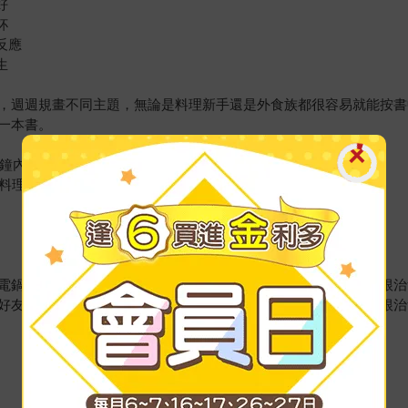
好
杯
反應
生
，週週規畫不同主題，無論是料理新手還是外食族都很容易就能按書
一本書。
分鐘內的料理法
化料理
電鍋、小烤箱、瓦斯爐（電磁爐），就可以料理出美味又健康的根治
好友聚會貪杯時，要如何聰明調配，避免血糖震盪的小撇步，讓根治