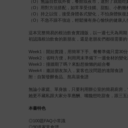
（O）無論自炊或外食，餐館或夜市，選對了就能吃
（O）用對方法搭配，如常享受佳餚、甜點、小酌幾
（O）持之以恆，接受身體各式變化，不怕身體恢復
（O）不急不躁不強迫，輕鬆擁有身心愉快的健康人
這本完整簡易的根治飲食實踐版，以一週七天為周期
初認識根治飲食的新朋友，還是老朋友們都很需要的
Week1：開始實踐，用簡單下手、餐餐準備只需30
Week2：省時方便，利用周末準備下一週食材的變
Week3：撞牆期了嗎？來點想偷懶的組合餐
Week4：邀請朋友加入，宴客也沒問題的進階食譜
附：自製發酵食品、熬高湯食譜
無論小家庭、單身族，只要利用辦公室的簡易廚房，
她更不藏私跟大家分享應酬、嘴饞想吃甜食，跟三五
本書特色
◎100題FAQ小常識
◎90道家常食譜