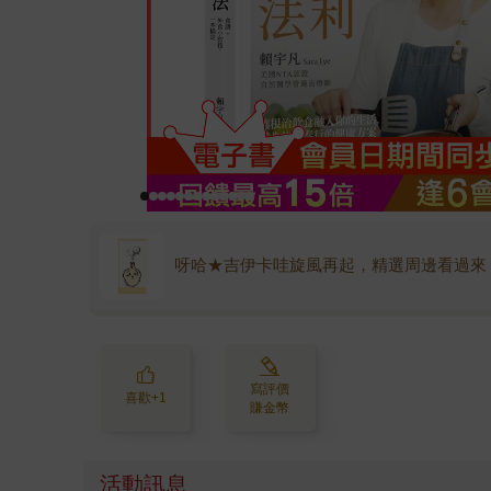
呀哈★吉伊卡哇旋風再起，精選周邊看過來
寫評價
喜歡+1
賺金幣
活動訊息