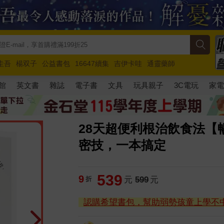
圭吾
楊双子
公益書包
16647續集
吉伊卡哇
通靈藥師
路邊攤新作
馬斯克
玩具總動員5
超慢跑
館
英文書
雜誌
電子書
文具
玩具親子
3C電玩
家
28天超便利根治飲食法【
密技，一本搞定
539
9
折
元
599
元
認購希望書包，幫助弱勢孩童上學不