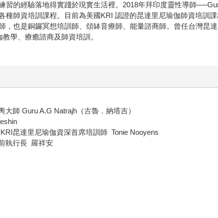
經驗落地得實踐於現實生活裡。2018年拜印度靈性導師──Guru A
各種師資培訓課程。目前為美國KRI 認證的昆達里尼瑜伽師資培訓
也是銅鑼冥想培訓師、頌缽音療師、能量諮商師。曾任台灣昆達里尼瑜伽
於瑜伽教學、療癒諮商及師資培訓。
Guru A.G Natrajh（古魯．納塔吉）
hin
I昆達里尼瑜伽資深首席培訓師 Tonie Nooyens
司前執行長 羅祥安