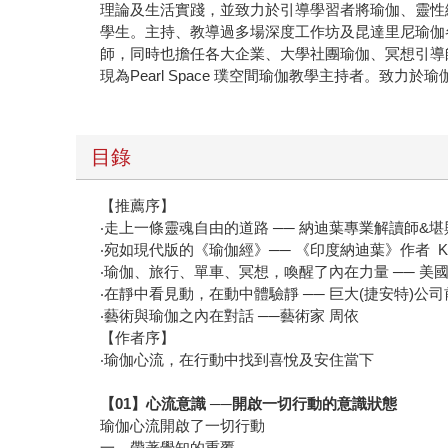
理論及生活實踐，並致力於引導學習者將瑜伽、靈性練習的
學生。主持、教導過多場深度工作坊及昆達里尼瑜伽
師，同時也擔任各大企業、大學社團瑜伽、冥想引導師，
現為Pearl Space 璞空間瑜伽教學主持者。致力
目錄
【推薦序】
‧走上一條靈魂自由的道路 ── 納迪葉專業解讀師&堪輿大師 
‧宛如現代版的《瑜伽經》── 《印度納迪葉》作者 Kes
‧瑜伽、旅行、單車、冥想，喚醒了內在力量 ── 美國KR
‧在靜中看見動，在動中體驗靜 ── 巨大(捷安特)公
‧藝術與瑜伽之內在對話 ──藝術家 周依
【作者序】
‧瑜伽心流，在行動中找到喜悅及安住當下
【01】心流意識 ──開啟一切行動的意識狀態
瑜伽心流開啟了一切行動
一、帶著覺知的重覆