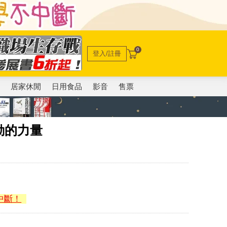
0
登入/註冊
電
居家休閒
日用食品
影音
售票
動的力量
中斷！