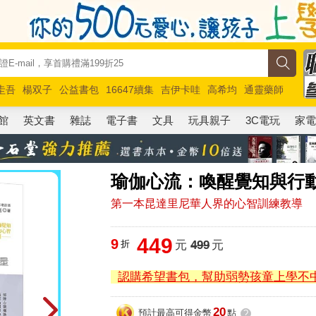
圭吾
楊双子
公益書包
16647續集
吉伊卡哇
高希均
通靈藥師
路邊攤新作
馬斯克
玩具總動員5
超慢跑
館
英文書
雜誌
電子書
文具
玩具親子
3C電玩
家
瑜伽心流：喚醒覺知與行
第一本昆達里尼華人界的心智訓練教導
449
9
折
元
499
元
認購希望書包，幫助弱勢孩童上學不
20
預計最高可得金幣
點
?