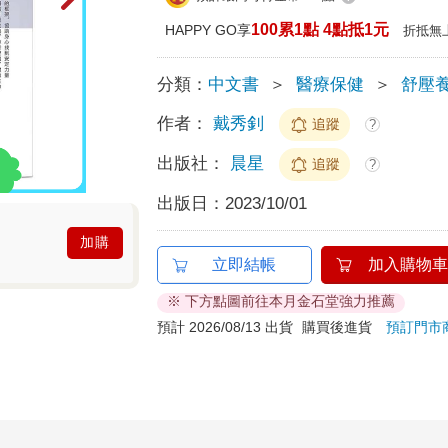
100累1點 4點抵1元
HAPPY GO享
折抵無
分類：
中文書
＞
醫療保健
＞
舒壓
作者：
戴秀釗
追蹤
?
出版社：
晨星
追蹤
?
出版日：
2023/10/01
加購
立即結帳
加入購物車
※ 下方點圖前往本月金石堂強力推薦
預計 2026/08/13 出貨
購買後進貨
預訂門市