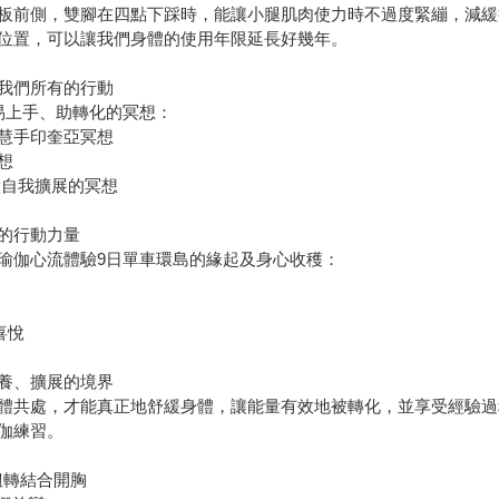
板前側，雙腳在四點下踩時，能讓小腿肌肉使力時不過度緊繃，減緩
位置，可以讓我們身體的使用年限延長好幾年。
我們所有的行動
易上手、助轉化的冥想：
慧手印奎亞冥想
想
驗自我擴展的冥想
的行動力量
瑜伽心流體驗9日單車環島的緣起及身心收穫：
喜悅
養、擴展的境界
體共處，才能真正地舒緩身體，讓能量有效地被轉化，並享受經驗過
伽練習。
柱扭轉結合開胸