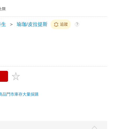
上限
養生
＞
瑜珈/皮拉提斯
追蹤
?
商品
門市庫存
大量採購