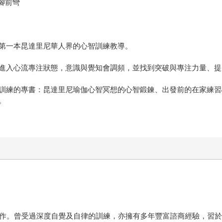
腳前彎
第一本昆達里尼華人界的心智訓練教導。
進入心流專注狀態，意識與覺知會調頻，並找到突破與專注力量、提
訓練的專書：昆達里尼瑜伽心智冥想的心智鍛鍊、出發前的在家練習
。
著作。曾受過深度自覺及自律的訓練，亦擁有多年豐富諮商經驗，習