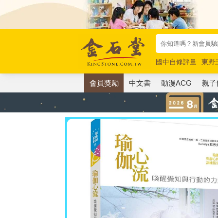
國中自修評量
東野
唯紅花綻放
奧德賽
會員獎勵
中文書
動漫ACG
親子