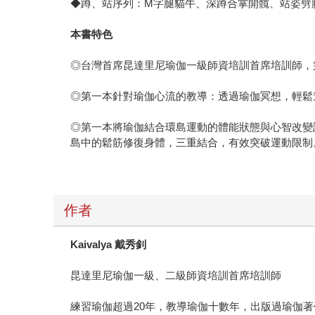
◆蹲、站序列：M字腿貓牛、深蹲合掌開髖、站姿劈
本書特色
◎台灣首席昆達里尼瑜伽一級師資培訓首席培訓師，
◎第一本針對瑜伽心流的教導：透過瑜伽冥想，輕鬆
◎第一本將瑜伽結合環島運動的體能狀態與心智改變
島中的鬆筋修復身體，三重結合，有效突破運動限制
作者
Kaivalya
戴秀釗
昆達里尼瑜伽一級、二級師資培訓首席培訓師
練習瑜伽超過20年，教導瑜伽十數年，出版過瑜伽