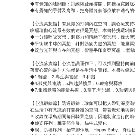
◆有覺知的膝關節：訓練腳趾頭撐開，間接拉寬腳底
◆有覺知的手臂及肩頸：把身體各個部位放在適合的
【心流冥想篇】有意識的打開內在空間，讓心流支持
喚醒瑜伽心流最有效的途徑是冥想。本書特挑選9個
◆一分鐘呼吸冥想．洞察力和情緒平衡冥想．偉大智
◆平衡腦半球的冥想．針對筋疲力盡的冥想．能量冥
◆綻放光芒與自在的冥想．智慧手印奎亞冥想 ．體
【心流落實篇】心流意識運作下，可以找到堅持向前
落實心流的最佳方法就是在生活中實踐。本書收錄以
◆1.輕盈．2.專注與警醒．3.和諧
◆4.孤獨與連結．5.跨越與擴展．6.療癒與釋放
◆7.集體意識的能量共振．8.當下.無思維．9.熱情與
【心流鍛鍊篇】透過鍛鍊，瑜伽可以把人帶到深度滋
在生活中有意識的打開身體的空間、帶著覺知地與身
＊收錄在環島期間每日騎乘之後，因地制宜進行的瑜
◆跪姿序列：腕關節伸展、貓牛式變化
◆躺、趴姿序列：抬單腳伸展、Happy Baby、脊