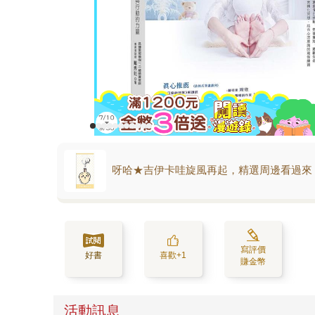
呀哈★吉伊卡哇旋風再起，精選周邊看過來
寫評價
好書
喜歡+1
賺金幣
活動訊息