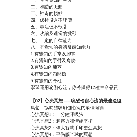
二、和諧的脈動
三、神奇的頓點
四、保持投入不評價
五、專注但不執著
六、收縮及適當的挑戰
七、一定的自律能力
八、有覺知的身體及感知能力
1.有覺知的手掌及腳掌
2.有覺知的手臂及肩膀
3.有覺知的膝蓋
4.有覺知的髖關節
5.有覺知的脊柱
學習運用瑜伽心流，你將獲得12種生命品質
【02】心流冥想 ──喚醒瑜伽心流的最佳途徑
冥想，協助體驗瑜伽心流的最佳途徑
心流冥想1：一分鐘呼吸法
心流冥想2：洞察力和情緒平衡
心流冥想3：偉大智慧手印奎亞冥想
心流冥想4：平衡腦半球的冥想