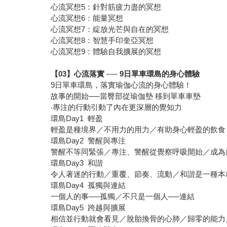
心流冥想5：針對筋疲力盡的冥想
心流冥想6：能量冥想
心流冥想7：綻放光芒與自在的冥想
心流冥想8：智慧手印奎亞冥想
心流冥想9：體驗自我擴展的冥想
【03】心流落實 ── 9日單車環島的身心體驗
9日單車環島，落實瑜伽心流的身心體驗！
故事的開始──當臀部從瑜伽墊 移到單車車墊
‧專注的行動引動了內在更深層的覺知力
環島Day1 輕盈
輕盈是種境界／不用力的用力／有助身心輕盈的飲食
環島Day2 警醒與專注
警醒不等同緊張／專注、警醒從覺察呼吸開始／成為
環島Day3 和諧
令人著迷的行動／重覆、節奏、流動／和諧是一種本
環島Day4 孤獨與連結
一個人的事──孤獨／不只是一個人──連結
環島Day5 跨越與擴展
相信並行動就會看見／脫胎換骨的心肺／歸零的能力