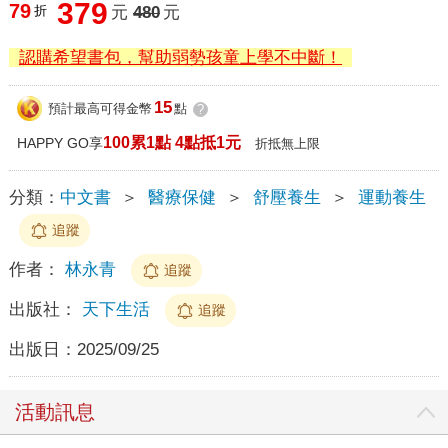
379
79
折
元
480
元
認購希望書包，幫助弱勢孩童上學不中斷！
15
預計最高可得金幣
點
?
100累1點 4點抵1元
HAPPY GO享
折抵無上限
分類：
中文書
＞
醫療保健
＞
舒壓養生
＞
運動養生
追蹤
作者：
林永青
追蹤
出版社：
天下生活
追蹤
出版日：
2025/09/25
活動訊息