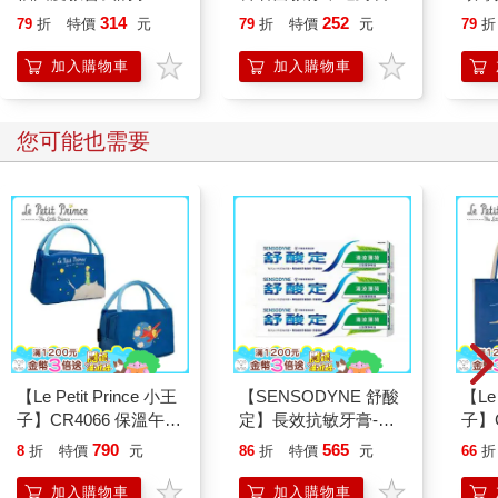
＋做對運動，抑制骨流
上首
314
252
79
折
特價
元
79
折
特價
元
79
折
水中運動是關節最溫柔的支持者
失，活化骨細胞，有效
掌權
抗老化，擁有績優骨！
「培
加入購物車
加入購物車
游泳或水中運動特別適合關節炎患者。在水中活動時，體重會因
（暢銷新版）
浮力變輕，對關節的壓力也比較小。當水位到腰部體重約減輕一
半，到胸部時只剩三分之一，到頸部甚至只剩十分之一。這大幅
您可能也需要
減輕了關節的負擔，使水中運動成為關節炎患者最安全的選擇之
一，不僅能提升關節活動度、肌耐力、心肺耐力、身體協調力，
還可增進呼吸與消化功能，有助紓壓與改善情緒。
要注意的是，水中活動每次不宜超過25～30分鐘，可每天做1～2
次，前提是不加重關節病情。
無論是那種運動都應以避免關節惡化為原則，下肢關節炎患者應
避免跑、跳、爬山或爬樓梯等高衝擊運動；上肢關節炎患者則應
避免划水、打網球或舉重之類的運動。相對來說，游泳、水中走
【Le Petit Prince 小王
【SENSODYNE 舒酸
【Le 
路、打太極拳、騎自行車等低衝擊運動較為合適。
子】CR4066 保溫午餐
定】長效抗敏牙膏-清
子】
袋-深藍
涼薄荷160gx3入
正在
關節痛如何處理？
790
565
8
折
特價
元
86
折
特價
元
66
折
袋
加入購物車
加入購物車
基本上，關節活動只要達到個人生活、工作、和娛樂上所需的範