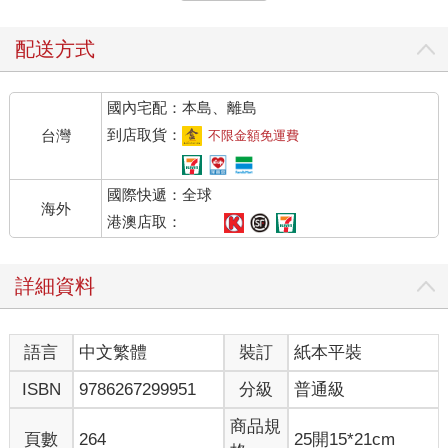
攣、關節囊和韌帶發炎及纖維化。
除了局部症狀，關節炎還會影響全身，可能出現發燒、貧血、全
配送方式
身倦怠，甚至波及內臟器官如腎臟、肺臟、心臟，也可能造成大
腦、眼睛與皮膚等病變。
國內宅配：本島、離島
根據不同的病因與症狀，關節炎可分為以下幾種常見類型：
到店取貨：
台灣
不限金額免運費
● 退化性關節炎：在75歲以上的老年人當中非常普遍，大概85%
國際快遞：全球
有輕重程度不一的退化性關節炎。
海外
● 類風濕性關節：由免疫系統異常所引起，全球約有5%人口罹
港澳店取：
患，以女性患者居多，好發於20～50歲之間。
● 痛風：關節中有尿酸結晶。
詳細資料
● 僵直性脊椎炎：大多位於腰背關節。
● 銀屑病關節炎（Psoriatic arthritis）：影響銀屑病患者。
語言
中文繁體
裝訂
紙本平裝
運動對關節炎患者有益
ISBN
9786267299951
分級
普通級
過去人們誤以為運動會導致或加重關節炎，因此主張關節炎患者
應避免活動。但現代醫學研究已證實，缺乏活動的人，特別是長
商品規
頁數
264
25開15*21cm
時間久坐的族群，反而更容易出現關節問題。適當的運動不僅不