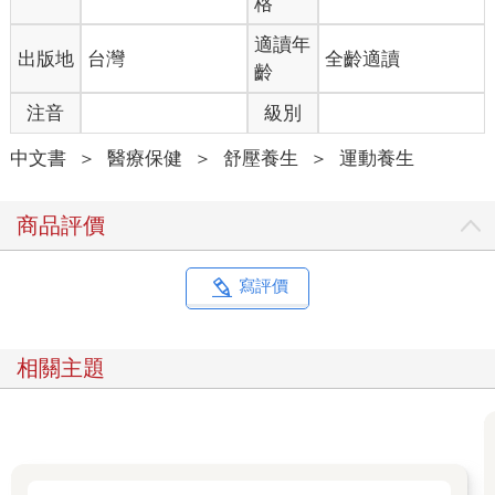
格
會導致關節退化，還能延緩關節炎的惡化，因為運動能提高關節
的活動度與穩定性，同時也可促進關節滑液流動，強化肌肉與肌
適讀年
出版地
台灣
全齡適讀
腱功能、增強肌力和肌耐力、提升心肺功能、增進骨質密度，進
齡
而改善情緒和睡眠品質。
注音
級別
關節炎對肌肉也有顯著的影響，不活動會使肌肉變得無力，關節
中文書
＞
醫療保健
＞
舒壓養生
＞
運動養生
也會變得脆弱事實上，只要一天完全不活動，全身的肌力可能就
減少5%，一週後甚至會流失約30%。某些抗關節炎藥物，如類固
醇，也會造成肌肉的病變。
商品評價
三大運動類型，助你強化關節與身心
寫評價
關節炎患者主要可從事3種類型的運動：關節伸展運動、肌力運動
與、心肺耐力運動。
相關主題
●關節伸展運動
1. 被動靜態拉伸：由別人協助，緩慢地拉伸肌肉或筋腱，並維持
10～30秒。
2. 主動靜態拉伸：自己主動緩慢拉伸肌肉或筋腱，同樣維持10～