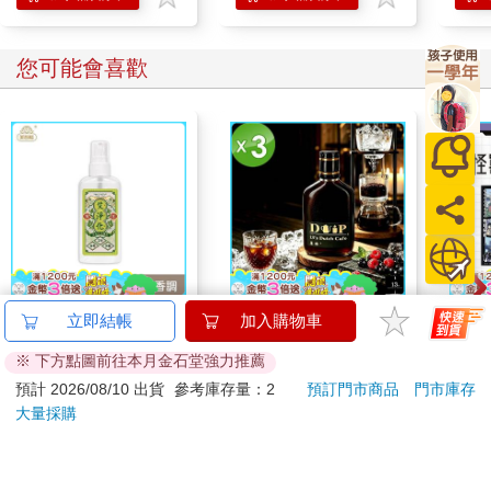
圍就夠了。換句話說，關節的活動度不是絕對的，而是因個人的
需要而定，例如開車時所需的頭頸關節活動度是要能看清前後左
您可能會喜歡
右、轉彎、倒車，和兩邊來往的車子。
而關節炎患者要怎麼知道運動過度了？開始運動時，關節稍微酸
痛是正常的反應，但如果運動完2小時後仍會痛，甚至隔天關節還
在痛或是痛得更厲害，就應該停止或減少運動量。若出現關節腫
脹加劇、感到肌肉無力、過度疲勞，也是運動過度的徵狀。
當關節處於紅、腫、痛的發炎期時，應以休息與緩和伸展運動為
主，此時運動的目的是在維持關節的活動度。當關節疼痛時，記
得用冰敷，千萬不要熱敷。關節炎緩解後，可做等長運動來避免
肌肉萎縮；關節不再發炎時，可做等張運動。保持關節健康的要
【艾系列】艾淨化草本
【13章】專業冰滴菓
怪獸
立即結帳
加入購物車
領就是同一個姿勢不要維持得太久，隨時動一動。
除穢噴霧70g （除穢/
臻3入組(160ml/瓶)
特休
※ 下方點圖前往本月金石堂強力推薦
平安/淨化/艾草/芙蓉/
加購
299
525
75
折
特價
元
84
折
特價
元
特價
關節伸展是最基本的關節炎運動。由於關節炎患者的情況不盡相
抹草） 此為單瓶賣場
預計 2026/08/10 出貨
參考庫存量：2
預訂門市商品
門市庫存
同，因此每個人需要的運動也有差別，找個復健專科醫生或物理
另有多瓶組優惠賣場
大量採購
加入購物車
加入購物車
治療師，擬訂一套運動處方，按照處方做運動較為安全有效。
關節炎雖然無法根治，但適當的運動能有效延緩惡化、改善症