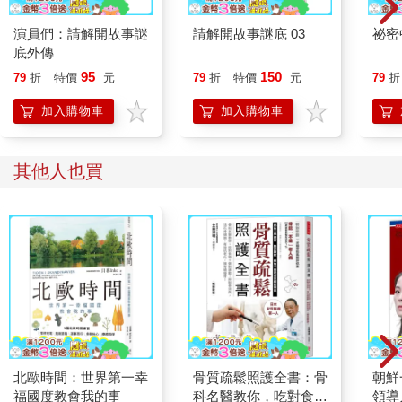
關節炎患者也可以做等張肌力訓練，如使用啞鈴、彈力帶、健身
器材或徒手做。初期應從最大肌力的30～50%開始，逐步提升至
演員們：請解開故事謎
請解開故事謎底 03
祕密
50～75%，甚至更高的75～85%。訓練時每組做8～12下，重複2
底外傳
～4組；若做12～20下或直到肌肉疲勞，則能增強肌耐力。每週安
95
150
79
折
特價
元
79
折
特價
元
79
折
排2～3次即可。
加入購物車
加入購物車
●心肺耐力運動
關節炎除了會造成關節僵硬、肌肉萎縮之外，也會造成心肺功能
其他人也買
下降。以類風濕性關節炎為例，患者的最大攝氧量比正常人低了
25%左右，行動能力則低了40～60%。
為提升心肺功能，建議從事快走、跑步、騎自行車、游泳、爬樓
梯、跳有氧舞蹈等有氧運動，並以最大心跳率的60～85%為運動
強度，每次運動30～45分鐘，每天運動或每週3～5次，但每週總
時數最好不要超過150分鐘。
由於心肺耐力運動不僅需要動用全身關節，也得對抗地心引力，
因此，除了游泳或水中活動之外，所有的心肺耐力運動多少會引
北歐時間：世界第一幸
骨質疏鬆照護全書：骨
朝鮮
發關節不適，做完運動後可以冰敷5～15分鐘來緩解。
福國度教會我的事
科名醫教你，吃對食物
領導