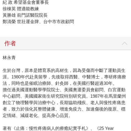
紀 政 希望基金會董事長
徐棟英 體適能教練
黃勝雄 前門諾醫院院長
鄭清榮 世壯運金牌、台中市市政顧問
作者
林永青
生於台灣，原本是體育系的高材生，因為受傷而中斷了運動員生
涯。1980年代赴美留學，先後取得西醫、中醫博士，專研疼痛療
法，同時也是催眠治療師、針灸師，在美國行醫超過30年。
擔任過美國運動醫學學院院士、美國奧運委員會顧問、白宮運動
中心顧問、美國國家衛生研究院特別研究員。1987年在馬里蘭州
創立了物理醫學與治療中心，長期協助殘疾、老人與慢性疼痛患
者，致力於強化其整體健康、增進免疫力、加速傷後的復原、穩
定情緒、減緩老化、提高身心品質。
著有《止痛：慢性疼痛病人的療癒紀實手札》、《25 Year