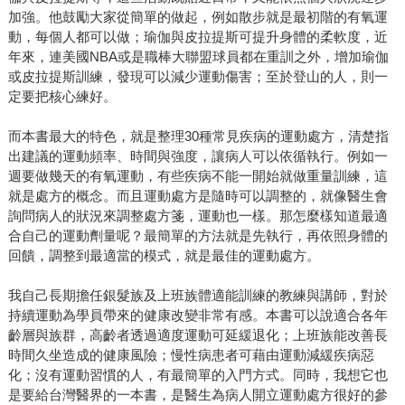
加強。他鼓勵大家從簡單的做起，例如散步就是最初階的有氧運
動，每個人都可以做；瑜伽與皮拉提斯可提升身體的柔軟度，近
年來，連美國NBA或是職棒大聯盟球員都在重訓之外，增加瑜伽
或皮拉提斯訓練，發現可以減少運動傷害；至於登山的人，則一
定要把核心練好。
而本書最大的特色，就是整理30種常見疾病的運動處方，清楚指
出建議的運動頻率、時間與強度，讓病人可以依循執行。例如一
週要做幾天的有氧運動，有些疾病不能一開始就做重量訓練，這
就是處方的概念。而且運動處方是隨時可以調整的，就像醫生會
詢問病人的狀況來調整處方箋，運動也一樣。那怎麼樣知道最適
合自己的運動劑量呢？最簡單的方法就是先執行，再依照身體的
回饋，調整到最適當的模式，就是最佳的運動處方。
我自己長期擔任銀髮族及上班族體適能訓練的教練與講師，對於
持續運動為學員帶來的健康改變非常有感。本書可以說適合各年
齡層與族群，高齡者透過適度運動可延緩退化；上班族能改善長
時間久坐造成的健康風險；慢性病患者可藉由運動減緩疾病惡
化；沒有運動習慣的人，有最簡單的入門方式。同時，我想它也
是要給台灣醫界的一本書，是醫生為病人開立運動處方很好的參