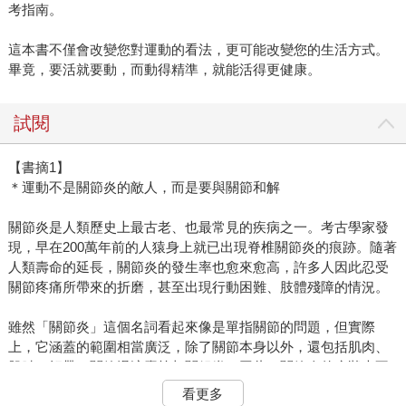
考指南。
這本書不僅會改變您對運動的看法，更可能改變您的生活方式。
畢竟，要活就要動，而動得精準，就能活得更健康。
試閱
【書摘1】
＊運動不是關節炎的敵人，而是要與關節和解
關節炎是人類歷史上最古老、也最常見的疾病之一。考古學家發
現，早在200萬年前的人猿身上就已出現脊椎關節炎的痕跡。隨著
人類壽命的延長，關節炎的發生率也愈來愈高，許多人因此忍受
關節疼痛所帶來的折磨，甚至出現行動困難、肢體殘障的情況。
雖然「關節炎」這個名詞看起來像是單指關節的問題，但實際
上，它涵蓋的範圍相當廣泛，除了關節本身以外，還包括肌肉、
肌腱、韌帶、關節滑液囊等相關組織。因此，關節炎的症狀也不
僅限於關節緊縮與僵硬、關節變形，還包括肌肉無力、肌肉痙
看更多