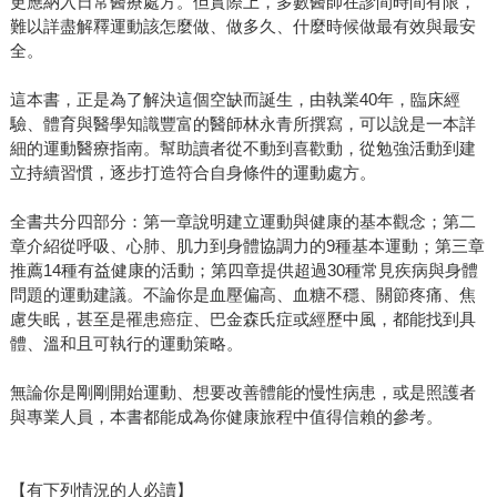
更應納入日常醫療處方。但實際上，多數醫師在診間時間有限，
難以詳盡解釋運動該怎麼做、做多久、什麼時候做最有效與最安
全。
這本書，正是為了解決這個空缺而誕生，由執業40年，臨床經
驗、體育與醫學知識豐富的醫師林永青所撰寫，可以說是一本詳
細的運動醫療指南。幫助讀者從不動到喜歡動，從勉強活動到建
立持續習慣，逐步打造符合自身條件的運動處方。
全書共分四部分：第一章說明建立運動與健康的基本觀念；第二
章介紹從呼吸、心肺、肌力到身體協調力的9種基本運動；第三章
推薦14種有益健康的活動；第四章提供超過30種常見疾病與身體
問題的運動建議。不論你是血壓偏高、血糖不穩、關節疼痛、焦
慮失眠，甚至是罹患癌症、巴金森氏症或經歷中風，都能找到具
體、溫和且可執行的運動策略。
無論你是剛剛開始運動、想要改善體能的慢性病患，或是照護者
與專業人員，本書都能成為你健康旅程中值得信賴的參考。
【有下列情況的人必讀】