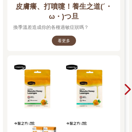
30秒。
皮膚癢、打噴嚏！養生之道(´・
3. 本體感覺神經肌肉促拉伸（PNF）：先進行肌肉的等長收縮，
再做靜態拉伸，也就是肌肉收縮與放鬆的動作。
ω・)つ旦
換季溫差造成你的各種過敏症狀嗎？
若關節正處於發炎狀態（紅、腫、痛），應避免任何會加劇關節
損傷的運動。待發炎消退後，可順著關節活動的方向，慢慢地把
關節拉到緊繃或感覺不舒服，停留10～30秒，然後回歸靜止狀
看更多
態，休息片刻後，重複做5～10次，注意不要拉得太猛太快。
若關節太緊但沒有發炎，可以先熱敷、洗個熱水澡、或泡泡三溫
暖後再做運動。若是正在發炎或受過傷的關節，運動前先冰敷5～
10分鐘，然後熱敷10～15分鐘後，再做輕微的運動。
一般人進行拉伸運動每次建議維持10～30秒，年長者因為全身都
比較僵硬，做慢速拉伸30～60 秒，比較有效果。若採肌肉收縮－
放鬆（PNF）的方式，先用最大肌力20～75% 的力量，或中等強
度的力量，做等長收縮3～6秒，接著再做靜態拉伸10～30秒。
關節伸展運動最好是每天進行數次拉伸，或至少每週3～5次，環
境溫度不能太低，並選擇體溫較高的時段，例如洗澡後或暖身
後，效果較好。需要注意的是，關節伸展應在物理治療師指導下