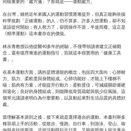
同樣重要的「處方箋」？那就是——運動處方。
在台灣，雖然近年來國人的運動習慣逐漸提升，但真正能夠依循
科學規劃「正確運動」的人，仍不算多。許多人想運動，卻不知
道該從何開始；有人努力了，卻因操作不當，半途而廢。這正是
《精準運動》這本書存在的價值。
林永青教授以他從醫40多年的經驗，不僅帶領讀者建立正確觀
念，還有循序漸進的運動指引，寫就這本很實用的「健康工具
書」。
在基本運動方面，講的是體適能的概念，包括四大面向：心肺耐
力、肌力、柔軟度與身體組成。心肺功能好，才能上下樓梯不
喘；肌肉有力量，才能提升行動力；柔軟度佳，可減緩關節僵硬
與退化；良好的身體組成，則能降低骨質疏鬆與肌少症風險。這
個單元讓讀者明白為什麼要動，以及動起來對生活品質的具體好
處。
當理解基本原則之後，接下來就是選擇適合的運動。本書列舉多
種容易上手的活動，從散步、慢跑、自行車，到游泳、登山、瑜
伽與皮拉提斯等，這些活動既貼近日常，又能依照個人狀況逐步