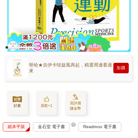
呀哈★吉伊卡哇旋風再起，精選周邊看過
加購
來
寫評價
好書
喜歡+1
賺金幣
?
紙本平裝
金石堂 電子書
Readmoo 電子書