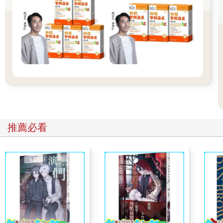
進行，不同的關節有不同的安全活動範圍，避免過度拉伸導致關
節鬆弛，使其得不到周圍肌肉、韌帶和肌腱的保護，反而容易受
傷、脫臼或引起關節發炎。
●肌力運動
關節炎經常導致疼痛，讓人因為不敢動而導致肌肉萎縮、無力。
在3種增強肌肉力量的運動中，由於等長運動在出力時，關節的位
置保持不變，因此比較不會引起關節發炎，也比較不會增加關節
內的壓力，對關節造成的傷害最低，也最安全。
推薦必看
根據臨床觀察，患退化性關節炎或類風濕關節炎的人，每天只要
做3次大腿直伸肌的最大等長收縮6秒，1個月後就可使膝蓋直伸肌
的肌力增加大約33%；即使每天只做1次6秒的等長收縮，也可增
加不少肌力。
進行等長肌力訓練時，應使關節固定、保持不動，依關節症狀，
使用最大肌力的50～85%出力，持續10～15秒，重複5～10組，
間隔1～2天，每週做3～5次。