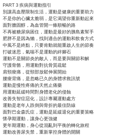
PART 3 疾病與運動指引
別讓高血壓限制生活，運動是健康的重要助力
不是你的心臟太脆弱，是它渴望你重新動起來
面對膽固醇，為血管開一條順暢的路
不再被糖尿病困住，運動是最好的胰島素幫手
肥胖不是因為懶，找到適合的運動和飲食方式
中風不是終點，只要肯動就能重啟人生的節奏
打破迷思，氣喘不是運動的絆腳石
運動不是關節炎的敵人，而是要與關節和解
守護骨骼，用運動對抗骨質疏鬆
肩頸痠痛，從頸部放鬆伸展開始
腰痠背痛，是忽略已久的身體求救訊號
運動是慢性疼痛的天然止痛藥
用運動延緩時間對身體老化的侵蝕
改善失智症惡化，設計專屬運動處方
運動是老年人跌倒與骨折的最佳防線
面對巴金森氏症，運動是延緩退化的重要策略
懷孕期運動，讓身心更強健
更年期運動，身心從混亂到平衡的轉化旅程
運動改善尿失禁，重新掌控身體的開關