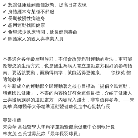
✔ 想讓健康達到最佳狀態、提高日常表現
✔ 身體經常有某種不舒服
✔ 長期被慢性病纏身
✔ 想用運動找回健康
✔ 希望減少臥床時間，延長健康壽命
✔ 照護家人的親人與專業人員
本書適合各年齡層與族群，不僅會改變您對運動的看法，更可能
改變您的生活方式，也是醫生為病人開立運動處方很好的參考指
南。要活就要動，而動得精準，就能活得更健康。──徐棟英 體
適能教練
今年新成立的運動部全民運動署之核心目標為「提倡全民運動，
增進國民健康」，本書的內容恰好符合這個目標，介紹了健康人
士與慢病族群的運動處方，內容深入淺出，非常值得參考。──朱
奕華 高雄醫學大學精準運動暨健康促進中心副執行長
專業推薦
朱奕華 高雄醫學大學精準運動暨健康促進中心副執行長
林友茂 金氏世界紀錄「最年長羽球員」