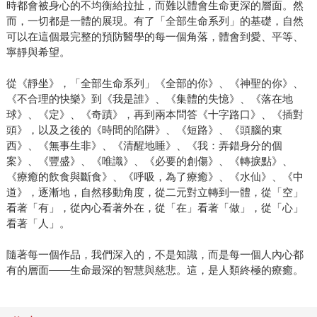
時都會被身心的不均衡給拉扯，而難以體會生命更深的層面。然
而，一切都是一體的展現。有了「全部生命系列」的基礎，自然
可以在這個最完整的預防醫學的每一個角落，體會到愛、平等、
寧靜與希望。
從《靜坐》，「全部生命系列」《全部的你》、《神聖的你》、
《不合理的快樂》到《我是誰》、《集體的失憶》、《落在地
球》、《定》、《奇蹟》，再到兩本問答《十字路口》、《插對
頭》，以及之後的《時間的陷阱》、《短路》、《頭腦的東
西》、《無事生非》、《清醒地睡》、《我：弄錯身分的個
案》、《豐盛》、《唯識》、《必要的創傷》、《轉捩點》、
《療癒的飲食與斷食》、《呼吸，為了療癒》、《水仙》、《中
道》，逐漸地，自然移動角度，從二元對立轉到一體，從「空」
看著「有」，從內心看著外在，從「在」看著「做」，從「心」
看著「人」。
隨著每一個作品，我們深入的，不是知識，而是每一個人內心都
有的層面——生命最深的智慧與慈悲。這，是人類終極的療癒。