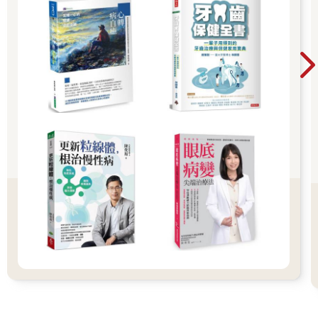
這樣的朋友，這本書的螺旋運動非但可供對照，甚至可以作為實
際調整或練習的互補。我相信自然會對人體的結構調整有一個更
深刻的理解，甚至可以讓自身的結構徹底轉變。
我也幾乎沒有看到其他作品談及反轉動作與意識轉化的關係，以
及好轉反應的觀念。這些，我都會在這本書講清楚。
我時常提醒大家，從真正的智慧所延伸出來的知識，其實早就已
經被發現了，而且經過無數次的驗證。畢竟，人間的學問不可能
有什麼新的發明。最多，只是換個語言來闡述。
舉例來說，古人老早就知道這本書所談的原則，只是沒有透過理
論解說建構一套完整的知識體系。或者說，沒有把徒手矯正（我
在這本書會稱「手動結構調整」）和自主運動（「運動結構調
整」）的理論整合在一起。
然而，這些方法的有效性，就像我在「全部生命系列」帶出來一
套完整的身心靈、生命、真實的科學，早晚有一天也會被科學證
明。