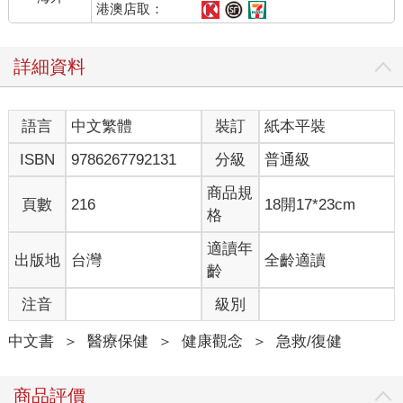
激裡，很少人能在交感和副交感神經的作用間取得平衡。幾乎每
港澳店取：
一個人都受到交感神經過度活化的壓力，承受不愉快的副作用。
詳細資料
然而，如果懂得怎麼刺激副交感神經的活性，就可以達到全部放
鬆的作用。
語言
中文繁體
裝訂
紙本平裝
有意思的是，交感神經的作用與控制是經過大腦、中腦、小腦、
腦幹和每一節脊椎延伸出去，沒有某個單一的「調控核心」可以
ISBN
9786267792131
分級
普通級
打開或關閉它的功能；然而，副交感神經的放鬆作用，卻可以透
過上游的中樞達成。也就是說，放鬆身體的呼吸，乃至於代謝、
商品規
頁數
216
18開17*23cm
心跳種種反應，是有訣竅的。
格
交感和副交感神經系統的運作機制，與兩者在調控上的差異，這
適讀年
出版地
台灣
全齡適讀
個發現，對我當時而言，就好像一道電光突然照亮了夜空。於
齡
是，我這幾十年透過科學的驗證，設計出各式各樣的方法，幫助
注音
級別
自己和大家達到副交感神經系統帶來的全身放鬆。
中文書
＞
醫療保健
＞
健康觀念
＞
急救/復健
比如說，透過簡單的情緒管理練習、身體的拉伸、呼吸和其他的
靜坐方法，就可以活化副交感神經系統，讓全身放鬆。我過去在
《真原醫》、《靜坐》各個作品和活動也帶出來與大家分享。
商品評價