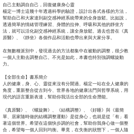
自己主動調自自己，回復健康身心靈
楊定一博士這幾十年透過科學的驗證，設計出各式各樣的方法，
幫助自己和大家達到副交感神經系統帶來的全身放鬆。比如說，
透過簡單的情緒管理練習、身體的拉伸、呼吸和其他的靜坐方
法，就可以活化副交感神經系統，讓全身放鬆。過去也曾在《真
原醫》、《靜坐》各個作品和活動也帶出來與大家分享。
在無數種派別中，發現過去的方法都集中在被動的調整，很少教
一個人主動去調整自己。不光是如此，本書也特別強調螺旋動
力。
【全部生命】書系簡介
人的健康，身、心、靈從來沒有分開過。楊定一站在全人健康的
角度，重新整合從古到今、世界各地的健康法門與哲學系統，用
現代的語言重新表達，幫助你我活出全部的生命潛能。
《真原醫》、《螺旋舞》、《結構調整》、《好睡》與《最簡
單、居家隨時做的結構調整運動》是從身心，也就是從「有」看
著這個世界。希望在這個快步調的社會，幫助你我身心做一個整
合，希望每一個人回到均衡。畢竟，在失衡的狀態下，一個人隨