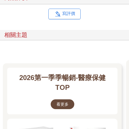
最讓人想不到的是，一個再簡單不過的舌抵上顎，就能活化副交
感神經系統。這些方法，在多年的推廣之下，也幫助很多人體驗
寫評價
到放鬆的反應。
相關主題
回到結構調整，多年來，我一直透過台北市的「身心靈轉化中
心」示範從「整體」出發的結構調整，我相信，有不少讀者曾經
體驗過，也頗有獲益。我所談的整體的結構調整，既有一個人自
己透過運動來調整的層面，也有接受專家徒手矯正的層面。
這本書和示範的影片，會集中在運動。希望未來有機會、有時
間，再將專家的徒手矯正做一個詳盡的說明，與其他古今中外的
2026第一季季暢銷-醫療保健
方法對照。
TOP
這些年來，我也搜尋許多文獻和資料。在無數種派別中，發現過
去的方法都集中在被動的調整，很少教一個人主動去調整自己。
看更多
不光是如此，我幾乎沒有遇到其他派別特別強調本書所介紹的螺
旋動力。
舉例來說，有瑜伽基礎的朋友，多半擅長水平或垂直面動作。對