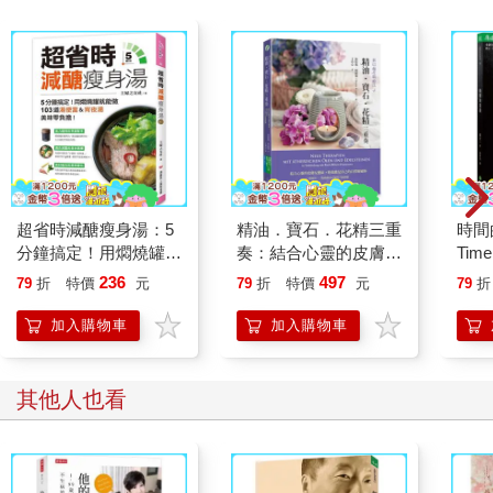
超省時減醣瘦身湯：5
精油．寶石．花精三重
時間的
分鐘搞定！用燜燒罐就
奏：結合心靈的皮膚反
Time
能做，103道湯便當&
應區，你也能是自己的
236
497
79
折
特價
元
79
折
特價
元
79
折
宵夜湯，美味零負擔！
自然療癒師
加入購物車
加入購物車
其他人也看