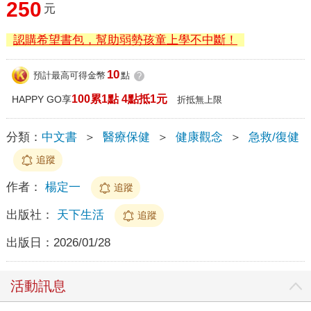
250
元
認購希望書包，幫助弱勢孩童上學不中斷！
10
預計最高可得金幣
點
?
100累1點 4點抵1元
HAPPY GO享
折抵無上限
分類：
中文書
＞
醫療保健
＞
健康觀念
＞
急救/復健
追蹤
作者：
楊定一
追蹤
出版社：
天下生活
追蹤
出版日：
2026/01/28
活動訊息