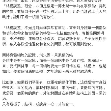
達到舒暢、放鬆，以及身體全面整頓的效果。這本書所介紹的
「結構調整」觀念，非但是楊定一博士幾十年前在寧靜當中得到
的領悟，並親自使用這一技巧將近三十年；此外也透過上千人的
執行，證明了這一領悟的有效性。
「結構調整」不光是對結構異常有幫助，甚至對身體每一個部位
和功能都帶來相當明顯的轉變──包括腰痠背痛、脊椎椎間盤滑
脫、脊椎側彎、運動或意外傷害、駝背姿勢不良，乃至於慢性疲
勞、各式各樣慢性退化和老化的問題，都可以看到變化。
回轉身體細胞的記憶，消失因－果累積的結
身體本身有一個記憶，而每一個細胞本身也會存檔、累積因－
果，要找回健康，每一個細胞要走一個回轉的路。結構上，也是
如此。要做個徹底的回轉，才能讓因－果累積的結消失。
比如說，如果我們平常有一些重複的動作習性，這些慣性本身就
帶來因－果的制約，讓我們累積因－果的作用。要徹底的逆轉，
就需要一個回轉的動作，才能解開落在身體和結構上的因－果的
結。
只有這樣子，結構，或說身－心，才能合一。