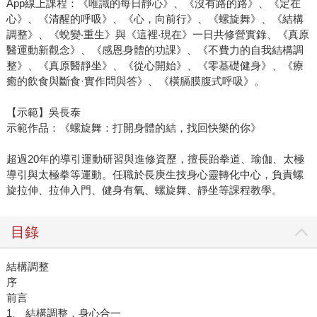
App線上課程：《唯識的每日靜心》、《沒有路的路》、《定在
心》、《清醒的呼吸》、《心，向前行》、《螺旋舞》、《結構
調整》、《蛻變‧重生》與《這裡‧現在》一日共修營實錄、《真原
醫運動新觀念》、《感恩身體的功課》、《不費力的自我結構調
整》、《真原醫靜坐》、《從心開始》、《零基礎健身》、《療
癒的飲食與斷食·實作問與答》、《橫膈膜腹式呼吸》。
【示範】吳長泰
示範作品：《螺旋舞：打開身體的結，找回快樂的你》
超過20年的導引運動研習與進修資歷，擅長跆拳道、瑜伽、太極
導引與太極拳等運動。任職於長庚生技身心靈轉化中心，負責螺
旋拉伸、拉伸入門、健身有氧、螺旋舞、靜坐等課程教學。
目錄
結構調整
序
前言
1、 結構調整，身心合一