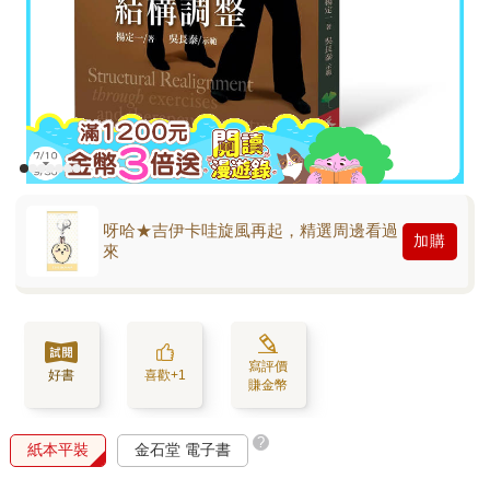
呀哈★吉伊卡哇旋風再起，精選周邊看過
加購
來
寫評價
好書
喜歡+1
賺金幣
?
紙本平裝
金石堂 電子書