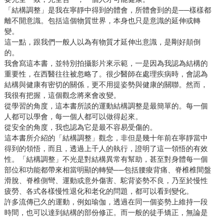
「結構調整」是我在寧靜中得到的體會，所體會到的是──樣樣都
離不開意識。包括這個物質世界，本身也只是意識的延伸或轉
變。
這一點，跟我們一般人以為有物質才延伸出意識，是剛好顛倒
的。
我會寫這本書，並特別拍攝影片來示範，一是因為我認為結構的
重要性，在西醫往往被忽略了。很少醫師在處理疾病時，會認為
結構與健康有密切的關係，更不用提姿勢與健康的關聯。然而，
我很有把握，這個觀念將來會改變。
從學習的角度，這本書所談的運動結構調整是最簡單的。每一個
人都可以學會，每一個人都可以做得起來。
從安全的角度，我也認為它是最不容易受傷的。
這本書所介紹的「結構調整」觀念，非但是幾十年前在寧靜當中
得到的領悟，而且，透過上千人的執行，證明了這一領悟的有效
性。「結構調整」不光是對結構異常有幫助，甚至對身體每一個
部位和功能都帶來相當明顯的轉變──包括腰痠背痛、脊椎椎間盤
滑脫、脊椎側彎、運動或意外傷害、駝背姿勢不良，乃至於慢性
疲勞、各式各樣慢性退化和老化的問題，都可以看到變化。
許多流傳已久的運動，例如瑜伽，透過在同一個姿勢上維持一段
時間，也可以達到結構的部份修正。而一般的徒手矯正，無論是