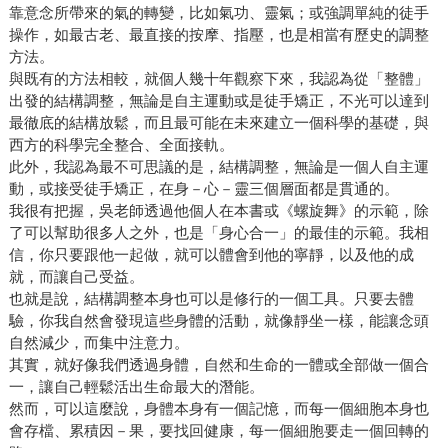
靠意念所帶來的氣的轉變，比如氣功、靈氣；或強調單純的徒手
操作，如最古老、最直接的按摩、指壓，也是相當有歷史的調整
方法。
與既有的方法相較，就個人幾十年觀察下來，我認為從「整體」
出發的結構調整，無論是自主運動或是徒手矯正，不光可以達到
最徹底的結構放鬆，而且最可能在未來建立一個科學的基礎，與
西方的科學完全整合、全面接軌。
此外，我認為最不可思議的是，結構調整，無論是一個人自主運
動，或接受徒手矯正，在身－心－靈三個層面都是貫通的。
我很有把握，吳老師透過他個人在本書或《螺旋舞》的示範，除
了可以幫助很多人之外，也是「身心合一」的最佳的示範。我相
信，你只要跟他一起做，就可以體會到他的寧靜，以及他的成
就，而讓自己受益。
也就是說，結構調整本身也可以是修行的一個工具。只要去體
驗，你我自然會發現這些身體的活動，就像靜坐一樣，能讓念頭
自然減少，而集中注意力。
其實，就好像我們透過身體，自然和生命的一體或全部做一個合
一，讓自己輕鬆活出生命最大的潛能。
然而，可以這麼說，身體本身有一個記憶，而每一個細胞本身也
會存檔、累積因－果，要找回健康，每一個細胞要走一個回轉的