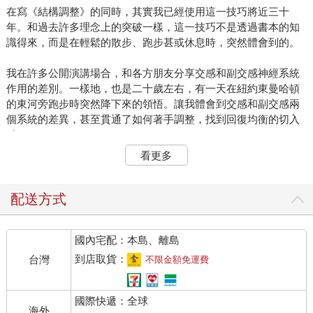
在寫《結構調整》的同時，其實我已經使用這一技巧將近三十
年。和過去許多理念上的突破一樣，這一技巧不是透過書本的知
識得來，而是在輕鬆的散步、跑步甚或休息時，突然體會到的。
我在許多公開演講場合，和各方朋友分享交感和副交感神經系統
作用的差別。一樣地，也是二十歲左右，有一天在紐約東曼哈頓
的東河旁跑步時突然降下來的領悟。讓我體會到交感和副交感兩
個系統的差異，甚至貫通了如何著手調整，找到回復均衡的切入
點。
看更多
這一切，突然明明白白攤在我眼前，是再簡單清楚不過了。我激
動得掉下淚來，接下來幾十年，也就投入這個發現在全人健康上
的實踐。
配送方式
我在《真原醫》、《靜坐》都提到過，交感神經是自律神經系統
國內宅配：本島、離島
的一個主要部份，一般的作用是讓身體緊張、肌肉緊繃，代謝加
快、心跳加速、呼吸急促；而副交感神經的作用剛好相反，是帶
到店取貨：
台灣
不限金額免運費
來放鬆的反應。
國際快遞：全球
現代人的現況是這樣的──我們每一個人都活在交感神經的過度刺
海外