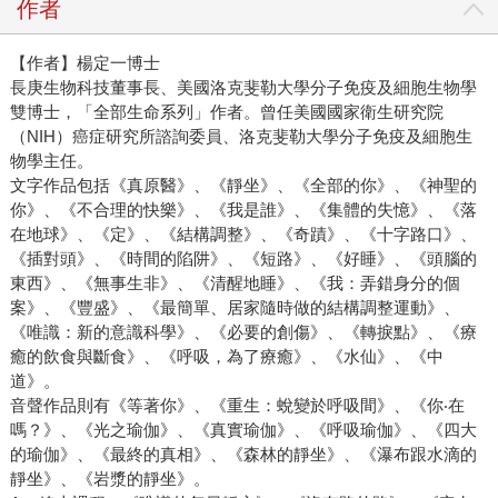
作者
【作者】楊定一博士
長庚生物科技董事長、美國洛克斐勒大學分子免疫及細胞生物學
雙博士，「全部生命系列」作者。曾任美國國家衛生研究院
（NIH）癌症研究所諮詢委員、洛克斐勒大學分子免疫及細胞生
物學主任。
文字作品包括《真原醫》、《靜坐》、《全部的你》、《神聖的
你》、《不合理的快樂》、《我是誰》、《集體的失憶》、《落
在地球》、《定》、《結構調整》、《奇蹟》、《十字路口》、
《插對頭》、《時間的陷阱》、《短路》、《好睡》、《頭腦的
東西》、《無事生非》、《清醒地睡》、《我：弄錯身分的個
案》、《豐盛》、《最簡單、居家隨時做的結構調整運動》、
《唯識：新的意識科學》、《必要的創傷》、《轉捩點》、《療
癒的飲食與斷食》、《呼吸，為了療癒》、《水仙》、《中
道》。
音聲作品則有《等著你》、《重生：蛻變於呼吸間》、《你‧在
嗎？》、《光之瑜伽》、《真實瑜伽》、《呼吸瑜伽》、《四大
的瑜伽》、《最終的真相》、《森林的靜坐》、《瀑布跟水滴的
靜坐》、《岩漿的靜坐》。