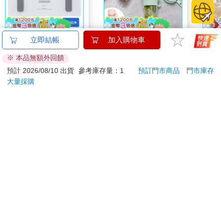
【OMRON歐姆龍】體
【Kolin 歌林】無線
【正
立即結帳
加入購物車
重體脂計HBF-
Tritan隨行果汁機(KJE-
SN
※ 本品無額外回饋
212W+送原價2980元
MN502)
造型
1980
720
特價
元
特價
元
2980
1280
1690
電動切菜調理機
燈
預計 2026/08/10 出貨
參考庫存量：1
預訂門市商品
門市庫存
221053
大量採購
加入購物車
加入購物車
訂購/退換貨須知
加入金石堂 LINE 官方帳號『完成綁定』，隨時掌握出貨動
態：
提醒您！！