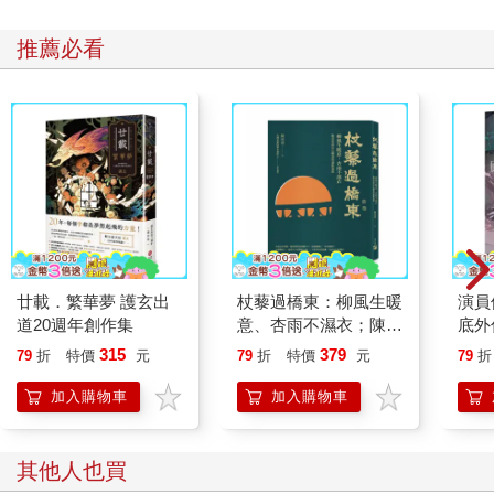
推薦必看
廿載．繁華夢 護玄出
杖藜過橋東：柳風生暖
演員
道20週年創作集
意、杏雨不濕衣；陳亮
底外
恭談以心轉境的適齡漫
315
379
79
折
特價
元
79
折
特價
元
79
折
想
加入購物車
加入購物車
其他人也買