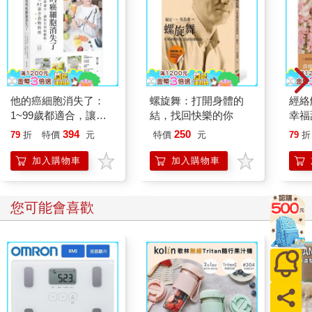
他的癌細胞消失了：
螺旋舞：打開身體的
經絡
1~99歲都適合，讓你
結，找回快樂的你
幸福
告別癌細胞、不生病的
母-
394
250
79
折
特價
元
特價
元
79
折
82道全食物料理
加入購物車
加入購物車
您可能會喜歡