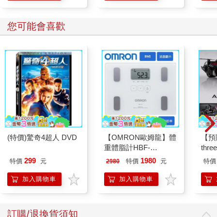
您可能會喜歡
(特價)驚奇4超人 DVD
【OMRON歐姆龍】體
【預
重體脂計HBF-
thr
212W+送原價2980元
VA 
299
1980
特價
元
特價
元
特價
2980
電動切菜調理機
阿斯拉
221053
SIR
加入購物車
加入購物車
訂購/退換貨須知