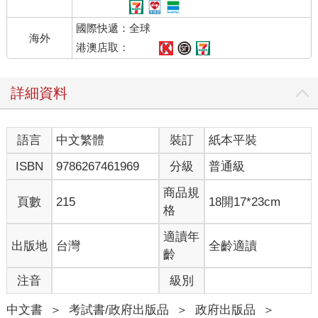
國際快遞：全球
海外
港澳店取：
詳細資料
語言
中文繁體
裝訂
紙本平裝
ISBN
9786267461969
分級
普通級
商品規
頁數
215
18開17*23cm
格
適讀年
出版地
台灣
全齡適讀
齡
注音
級別
中文書
＞
考試書/政府出版品
＞
政府出版品
＞