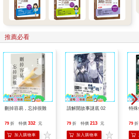
推薦必看
刪掉容易，忘掉很難
請解開故事謎底 02
特殊傳
332
213
79
折
特價
元
79
折
特價
元
79
折
加入購物車
加入購物車