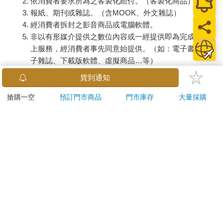
依消費者要求所為之客製化給付。（客製化商品）
報紙、期刊或雜誌。（含MOOK、外文雜誌）
經消費者拆封之影音商品或電腦軟體。
非以有形媒介提供之數位內容或一經提供即為完成之線
上服務，經消費者事先同意始提供。（如：電子書、電
子雜誌、下載版軟體、虛擬商品…等）
已拆封之個人衛生用品。（如：內衣褲、刮鬍刀、除毛
貨到通知
刀…等）
若非上列種類商品，均享有到貨7天的猶豫期（含例假
搶購一空
預訂門市商品
門市庫存
大量採購
日）。
辦理退換貨時，商品（組合商品恕無法接受單獨退貨）必須
是您收到商品時的原始狀態（包含商品本體、配件、贈品、
保證書、所有附隨資料文件及原廠內外包裝…等），請勿直
接使用原廠包裝寄送，或於原廠包裝上黏貼紙張或書寫文
字。
退回商品若無法回復原狀，將請您負擔回復原狀所需費用，
嚴重時將影響您的退貨權益。