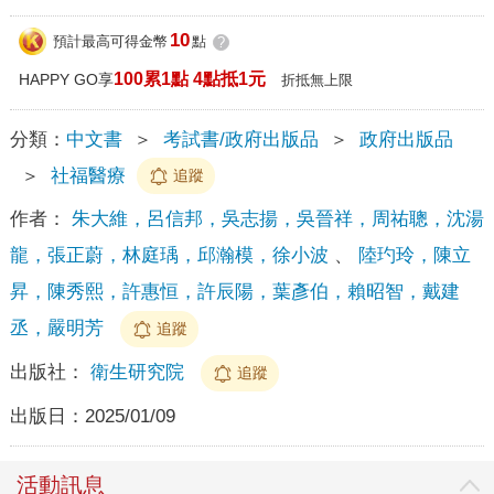
10
預計最高可得金幣
點
?
100累1點 4點抵1元
HAPPY GO享
折抵無上限
分類：
中文書
＞
考試書/政府出版品
＞
政府出版品
＞
社福醫療
追蹤
作者：
朱大維，呂信邦，吳志揚，吳晉祥，周祐聰，沈湯
龍，張正蔚，林庭瑀，邱瀚模，徐小波
、
陸玓玲，陳立
昇，陳秀熙，許惠恒，許辰陽，葉彥伯，賴昭智，戴建
丞，嚴明芳
追蹤
出版社：
衛生研究院
追蹤
出版日：
2025/01/09
活動訊息