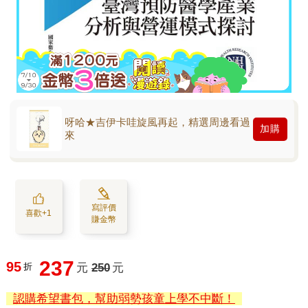
呀哈★吉伊卡哇旋風再起，精選周邊看過
加購
來
寫評價
喜歡+1
賺金幣
237
95
折
元
250
元
認購希望書包，幫助弱勢孩童上學不中斷！