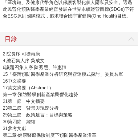
「區塊鏈」及健康代幣角色以保護客製化個人隱私及安全。透過
此民營化預防醫學產業經營發展在世界永續經營目標(SDGs)下符
合ESG原則國際模式，追求聯合國宇宙健康(One Health)目標。
目錄
2 院長序 司徒惠康
4 總召集人序 吳成文
6議題召集人序 陳秀熙、許惠恒
15「臺灣預防醫學產業分析研究與營運模式探討」委員名單
16中文摘要
17英文摘要（Abstract ）
第一章‧預防醫學創新產業民營化趨勢
21第一節 中文摘要
23第二節 背景與現況分析
29第三節 政策建言：目標與策略
30第四節 總結
31參考文獻
第二章‧健康醫療保險制度下預防醫學產業沿革