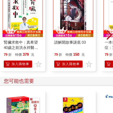
腎臟求救中：真希望
請解開故事謎底 03
一本
40歲之前洪永祥醫師
症：
就告訴我這些事
開大
379
150
79
折
特價
元
79
折
特價
元
79
折
人也
的3
加入購物車
加入購物車
您可能也需要