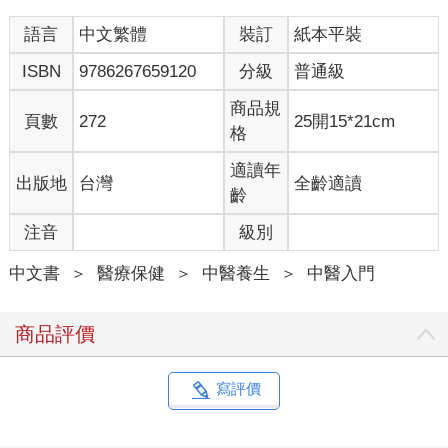
語言
中文繁體
裝訂
紙本平裝
ISBN
9786267659120
分級
普通級
商品規
頁數
272
25開15*21cm
格
適讀年
出版地
台灣
全齡適讀
齡
注音
級別
中文書
＞
醫療保健
＞
中醫養生
＞
中醫入門
商品評價
寫評價