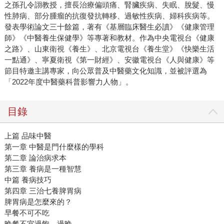
之孫孔令詡教授，擅長治療偏頭痛、腎臟疾病、失眠、脫髮、慢
性肺病、部分腫瘤的抗復發抗轉移、過敏性疾病、婦科疾病等。
發表學術論文三十餘篇，著有《基層臨床醫生必讀》《健康管理
師》《中醫養生保健學》等專著和教材。作為中央電視台《健康
之路》、山東衛視《養生》、北京電視台《養生堂》《快樂生活
一點通》、寧夏衛視《第一財經》、安徽電視台《人與健康》等
節目特邀主講專家，向公眾普及中醫藥文化知識，並被評選為
「2022年度中醫藥科普影響力人物」。
目錄
上篇 品味中醫
第一章 中醫是門什麼樣的學科
第二章 論治病求本
第三章 養病是一種智慧
中篇 養病技巧
第四章 三治七養脾胃病
脾胃病是怎麼來的？
早餐不可不吃
晚餐不宜過飽、過晚