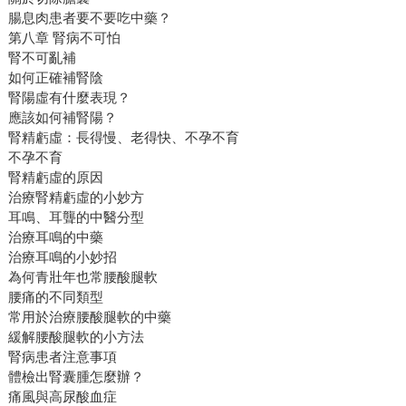
腸息肉患者要不要吃中藥？
第八章 腎病不可怕
腎不可亂補
如何正確補腎陰
腎陽虛有什麼表現？
應該如何補腎陽？
腎精虧虛：長得慢、老得快、不孕不育
不孕不育
腎精虧虛的原因
治療腎精虧虛的小妙方
耳鳴、耳聾的中醫分型
治療耳鳴的中藥
治療耳鳴的小妙招
為何青壯年也常腰酸腿軟
腰痛的不同類型
常用於治療腰酸腿軟的中藥
緩解腰酸腿軟的小方法
腎病患者注意事項
體檢出腎囊腫怎麼辦？
痛風與高尿酸血症