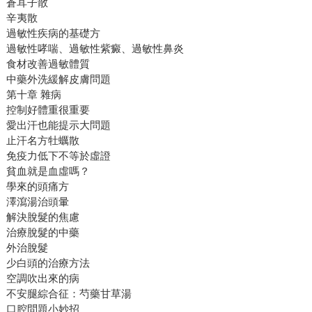
蒼耳子散
辛夷散
過敏性疾病的基礎方
過敏性哮喘、過敏性紫癜、過敏性鼻炎
食材改善過敏體質
中藥外洗緩解皮膚問題
第十章 雜病
控制好體重很重要
愛出汗也能提示大問題
止汗名方牡蠣散
免疫力低下不等於虛證
貧血就是血虛嗎？
學來的頭痛方
澤瀉湯治頭暈
解決脫髮的焦慮
治療脫髮的中藥
外治脫髮
少白頭的治療方法
空調吹出來的病
不安腿綜合征：芍藥甘草湯
口腔問題小妙招