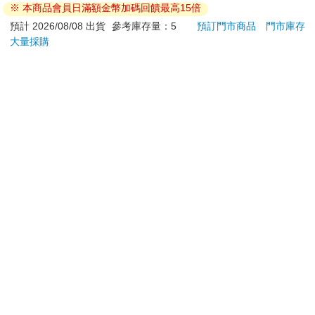
※ 本商品會員日滿額金幣加碼回饋最高15倍
退換貨須知：
預計 2026/08/08 出貨
參考庫存量：5
預訂門市商品
門市庫存
大量採購
**提醒您，鑑賞期不等於試用期，退回商品須為全新狀態**
依據「消費者保護法」第19條及行政院消費者保護處公告之
「通訊交易解除權合理例外情事適用準則」，以下商品購買
後，除商品本身有瑕疵外，將不提供7天的猶豫期：
易於腐敗、保存期限較短或解約時即將逾期。（如：生
鮮食品）
依消費者要求所為之客製化給付。（客製化商品）
報紙、期刊或雜誌。（含MOOK、外文雜誌）
經消費者拆封之影音商品或電腦軟體。
非以有形媒介提供之數位內容或一經提供即為完成之線
上服務，經消費者事先同意始提供。（如：電子書、電
子雜誌、下載版軟體、虛擬商品…等）
已拆封之個人衛生用品。（如：內衣褲、刮鬍刀、除毛
刀…等）
若非上列種類商品，均享有到貨7天的猶豫期（含例假
日）。
辦理退換貨時，商品（組合商品恕無法接受單獨退貨）必須