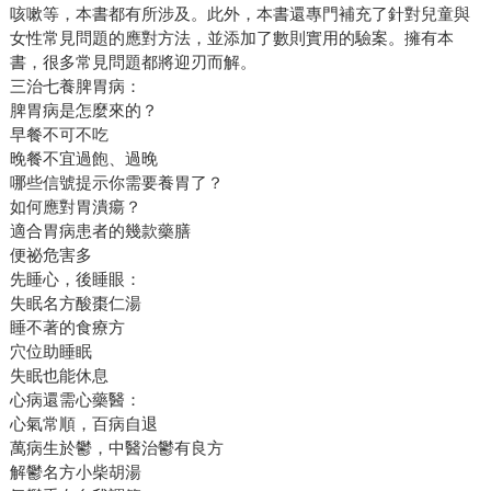
咳嗽等，本書都有所涉及。此外，本書還專門補充了針對兒童與
女性常見問題的應對方法，並添加了數則實用的驗案。擁有本
書，很多常見問題都將迎刃而解。
三治七養脾胃病：
脾胃病是怎麼來的？
早餐不可不吃
晚餐不宜過飽、過晚
哪些信號提示你需要養胃了？
如何應對胃潰瘍？
適合胃病患者的幾款藥膳
便祕危害多
先睡心，後睡眼：
失眠名方酸棗仁湯
睡不著的食療方
穴位助睡眠
失眠也能休息
心病還需心藥醫：
心氣常順，百病自退
萬病生於鬱，中醫治鬱有良方
解鬱名方小柴胡湯