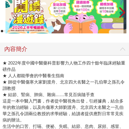
內容簡介
★ 2022年度中國中醫藥科普影響力人物工作四十餘年臨床經驗重
磅作品
★ 人人都能學會的中醫養生指南
★ 師從中醫傷寒大家劉渡舟、北京四大名醫之一孔伯華之孫孔令
詡教授
★ 結節、腎病、肺病、雜病……常見百病隨手查
這是一本中醫入門書，作者從中醫視角出發，引經據典，結合多
年的救治經驗，以及向傷寒大師劉渡舟、北京四大名醫之一孔伯
華之孫孔令詡兩位教授的求學經驗，給讀者提供應對日常常見疾
病的辦法。
生活中的口苦、打嗝、便祕、失眠、結節、息肉、尿頻、感冒、