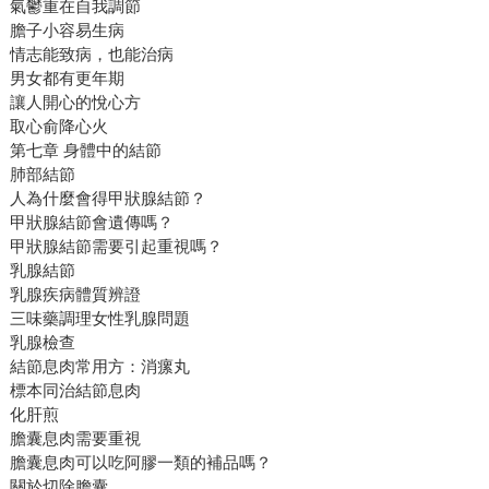
氣鬱重在自我調節
膽子小容易生病
情志能致病，也能治病
男女都有更年期
讓人開心的悅心方
取心俞降心火
第七章 身體中的結節
肺部結節
人為什麼會得甲狀腺結節？
甲狀腺結節會遺傳嗎？
甲狀腺結節需要引起重視嗎？
乳腺結節
乳腺疾病體質辨證
三味藥調理女性乳腺問題
乳腺檢查
結節息肉常用方：消瘰丸
標本同治結節息肉
化肝煎
膽囊息肉需要重視
膽囊息肉可以吃阿膠一類的補品嗎？
關於切除膽囊