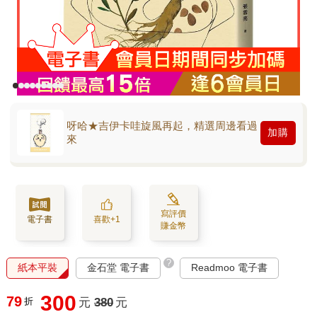
呀哈★吉伊卡哇旋風再起，精選周邊看過
加購
來
寫評價
電子書
喜歡+1
賺金幣
?
紙本平裝
金石堂 電子書
Readmoo 電子書
300
79
折
元
380
元