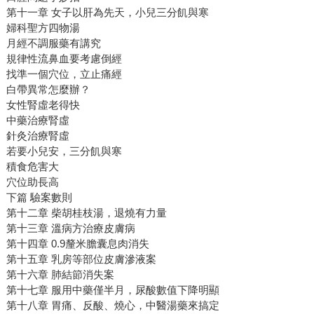
第十一章 女子以肝為先天，小兒三分飢與寒
婦科聖方四物湯
月經不調服藥有講究
規律性流鼻血要考慮倒經
找準一個穴位，立止痛經
白帶異常怎麼辦？
女性腎虛老得快
中藥治療腎虛
針灸治療腎虛
若要小兒安，三分飢與寒
積食危害大
穴位助長高
下篇 驗案數則
第十二章 柴胡桂枝湯，退燒有力量
第十三章 溫病方治療皮膚病
第十四章 0.9釐米膽囊息肉消失
第十五章 乳房等部位皮膚滲液案
第十六章 肺結節消失案
第十七章 服用中藥僅半月，尿酸數值下降明顯
第十八章 胃痛、反酸、燒心，中醫湯藥來搞定