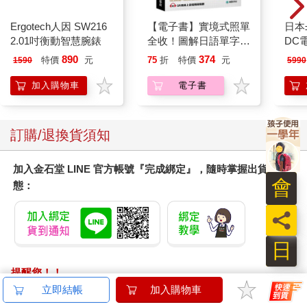
Ergotech人因 SW216
【電子書】實境式照單
日本
2.01吋衡動智慧腕錶
全收！圖解日語單字不
DC
用背：照片單字全部收
Y62
890
374
特價
元
75
折
特價
元
1590
5990
錄！全場景1500張實
境圖解，讓生活中的人
加入購物車
電子書
事時地物成為你的日文
老師！
訂購/退換貨須知
加入金石堂 LINE 官方帳號『完成綁定』，隨時掌握出貨動
會
態：
員
日
提醒您！！
金石堂及銀行均不會請您操作ATM! 如接獲電話要求您前往
立即結帳
加入購物車
ATM提款機，請不要聽從指示，以免受騙上當！