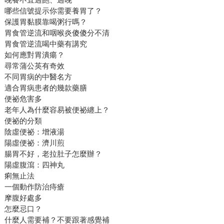
哪些信號提示你需要養胃了？
保護胃黏膜靠喝粥行嗎？
胃食管逆流和咽喉炎傻傻分不清
胃食管逆流喝中藥有講究
如何應對胃潰瘍？
尋常蒲公英有奇效
不同胃病的中醫名方
適合胃病患者的幾款藥膳
便祕危害多
老年人為什麼容易被便祕纏上？
便祕的分類
陰虛便祕：增液湯
陽虛便祕：濟川煎
腸胃不好，老拉肚子怎麼辦？
陽虛腹瀉：四神丸
痢無止法
一個動作防治痔瘡
摩腹好處多
怎麼忌口？
什麼人需要補？不要跟著感覺補