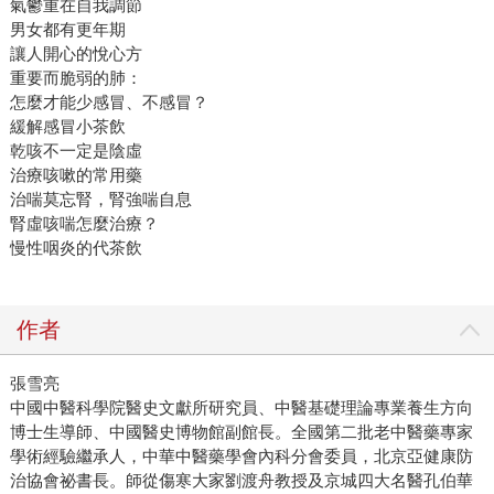
氣鬱重在自我調節
男女都有更年期
讓人開心的悅心方
重要而脆弱的肺：
怎麼才能少感冒、不感冒？
緩解感冒小茶飲
乾咳不一定是陰虛
治療咳嗽的常用藥
治喘莫忘腎，腎強喘自息
腎虛咳喘怎麼治療？
慢性咽炎的代茶飲
作者
張雪亮
中國中醫科學院醫史文獻所研究員、中醫基礎理論專業養生方向
博士生導師、中國醫史博物館副館長。全國第二批老中醫藥專家
學術經驗繼承人，中華中醫藥學會內科分會委員，北京亞健康防
治協會祕書長。師從傷寒大家劉渡舟教授及京城四大名醫孔伯華