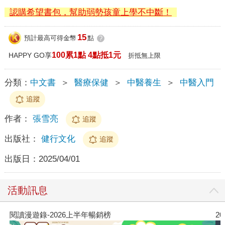
認購希望書包，幫助弱勢孩童上學不中斷！
15
預計最高可得金幣
點
?
100累1點 4點抵1元
HAPPY GO享
折抵無上限
分類：
中文書
＞
醫療保健
＞
中醫養生
＞
中醫入門
追蹤
作者：
張雪亮
追蹤
出版社：
健行文化
追蹤
出版日：
2025/04/01
活動訊息
2026年8月金石堂強力推薦