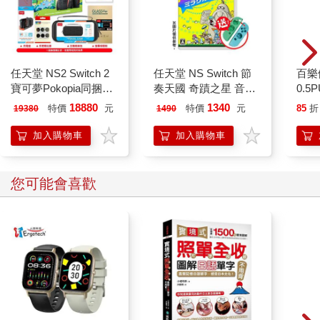
任天堂 NS2 Switch 2
任天堂 NS Switch 節
百樂
寶可夢Pokopia同捆主
奏天國 奇蹟之星 音樂
0.5
機+NS遊戲多選+充電
節奏（支援中文）
桃(限
18880
1340
特價
元
特價
元
85
折
19380
1490
座+包貼+類比套
加入購物車
加入購物車
您可能會喜歡