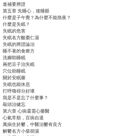
進補要辨證
第五章 先睡心，後睡眼
什麼是子午覺？為什麼不能熬夜？
什麼是失眠？
失眠的危害
失眠名方酸棗仁湯
失眠的辨證論治
睡不著的食療方
洗腳助睡眠
兩把豆子治失眠
穴位助睡眠
關於安眠藥
失眠也能休息
打呼嚕得分好壞
我是不是忘了什麼事？
敲頭治健忘
第六章 心病還需心藥醫
心氣常順，百病自退
萬病生於鬱，中醫治鬱有良方
解鬱名方小柴胡湯