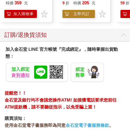
易
359
205
特價
元
9
折
特價
元
59
折
加入購物車
立即代訂
訂購/退換貨須知
加入金石堂 LINE 官方帳號『完成綁定』，隨時掌握出貨動
態：
提醒您！！
金石堂及銀行均不會請您操作ATM! 如接獲電話要求您前往
ATM提款機，請不要聽從指示，以免受騙上當！
購買須知：
使用金石堂電子書服務即為同意
金石堂電子書服務條款
。