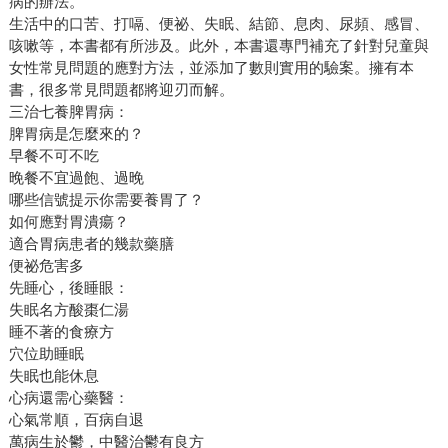
病的辦法。
生活中的口苦、打嗝、便祕、失眠、結節、息肉、尿頻、感冒、
咳嗽等，本書都有所涉及。此外，本書還專門補充了針對兒童與
女性常見問題的應對方法，並添加了數則實用的驗案。擁有本
書，很多常見問題都將迎刃而解。
三治七養脾胃病：
脾胃病是怎麼來的？
早餐不可不吃
晚餐不宜過飽、過晚
哪些信號提示你需要養胃了？
如何應對胃潰瘍？
適合胃病患者的幾款藥膳
便祕危害多
先睡心，後睡眼：
失眠名方酸棗仁湯
睡不著的食療方
穴位助睡眠
失眠也能休息
心病還需心藥醫：
心氣常順，百病自退
萬病生於鬱，中醫治鬱有良方