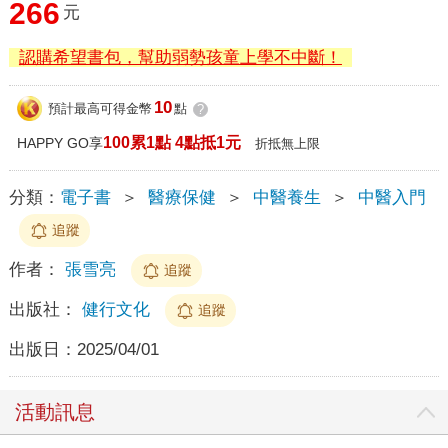
266
元
認購希望書包，幫助弱勢孩童上學不中斷！
10
預計最高可得金幣
點
?
100累1點 4點抵1元
HAPPY GO享
折抵無上限
分類：
電子書
＞
醫療保健
＞
中醫養生
＞
中醫入門
追蹤
作者：
張雪亮
追蹤
出版社：
健行文化
追蹤
出版日：
2025/04/01
活動訊息