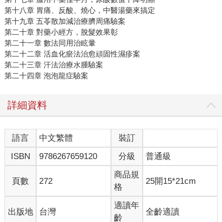
第十八章 胃痛、反酸、燒心，中醫湯藥來搞定
第十九章 五苓散加減治療臍周痛驗案
第二十章 對藥小經方，脫髮效果彰
第二十一章 數法同用治眩暈
第二十二章 活血化瘀法治愈頑固性濕疹案
第二十三章 汗法治療水腫驗案
第二十四章 泡泡龍症驗案
詳細資料
語言
中文繁體
裝訂
ISBN
9786267659120
分級
普通級
商品規
頁數
272
25開15*21cm
格
適讀年
出版地
台灣
全齡適讀
齡