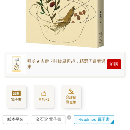
呀哈★吉伊卡哇旋風再起，精選周邊看過
加購
來
寫評價
電子書
喜歡+1
賺金幣
?
紙本平裝
金石堂 電子書
Readmoo 電子書