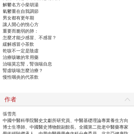
解鬱名方小柴胡湯
氣鬱重在自我調節
男女都有更年期
讓人開心的悅心方
重要而脆弱的肺：
怎麼才能少感冒、不感冒？
緩解感冒小茶飲
乾咳不一定是陰虛
治療咳嗽的常用藥
治喘莫忘腎，腎強喘自息
腎虛咳喘怎麼治療？
慢性咽炎的代茶飲
作者
張雪亮
中國中醫科學院醫史文獻所研究員、中醫基礎理論專業養生方向
博士生導師、中國醫史博物館副館長。全國第二批老中醫藥專家
學術經驗繼承人，中華中醫藥學會內科分會委員，北京亞健康防