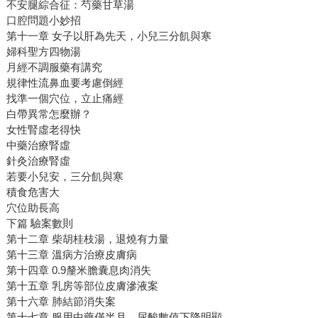
不安腿綜合征：芍藥甘草湯
口腔問題小妙招
第十一章 女子以肝為先天，小兒三分飢與寒
婦科聖方四物湯
月經不調服藥有講究
規律性流鼻血要考慮倒經
找準一個穴位，立止痛經
白帶異常怎麼辦？
女性腎虛老得快
中藥治療腎虛
針灸治療腎虛
若要小兒安，三分飢與寒
積食危害大
穴位助長高
下篇 驗案數則
第十二章 柴胡桂枝湯，退燒有力量
第十三章 溫病方治療皮膚病
第十四章 0.9釐米膽囊息肉消失
第十五章 乳房等部位皮膚滲液案
第十六章 肺結節消失案
第十七章 服用中藥僅半月，尿酸數值下降明顯