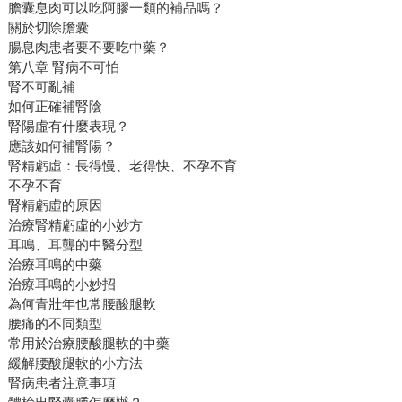
膽囊息肉可以吃阿膠一類的補品嗎？
關於切除膽囊
腸息肉患者要不要吃中藥？
第八章 腎病不可怕
腎不可亂補
如何正確補腎陰
腎陽虛有什麼表現？
應該如何補腎陽？
腎精虧虛：長得慢、老得快、不孕不育
不孕不育
腎精虧虛的原因
治療腎精虧虛的小妙方
耳鳴、耳聾的中醫分型
治療耳鳴的中藥
治療耳鳴的小妙招
為何青壯年也常腰酸腿軟
腰痛的不同類型
常用於治療腰酸腿軟的中藥
緩解腰酸腿軟的小方法
腎病患者注意事項