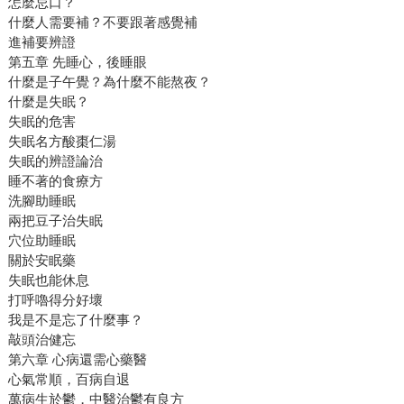
怎麼忌口？
什麼人需要補？不要跟著感覺補
進補要辨證
第五章 先睡心，後睡眼
什麼是子午覺？為什麼不能熬夜？
什麼是失眠？
失眠的危害
失眠名方酸棗仁湯
失眠的辨證論治
睡不著的食療方
洗腳助睡眠
兩把豆子治失眠
穴位助睡眠
關於安眠藥
失眠也能休息
打呼嚕得分好壞
我是不是忘了什麼事？
敲頭治健忘
第六章 心病還需心藥醫
心氣常順，百病自退
萬病生於鬱，中醫治鬱有良方