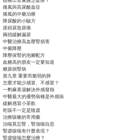
體檢出腎囊腫怎麼辦？
痛風與高尿酸血症
痛風的中藥治療
降尿酸的小驗方
尿頻尿急尿痛
兩招緩解漏尿
中醫治療高血壓腎損害
中藥降壓
降壓保腎的泡腳配方
血糖高的朋友一定要知道
糖尿病腎病
第九章 重要而脆弱的肺
怎麼才能少感冒、不感冒？
一劑麻黃湯解決外感發熱
中醫最大的優勢病種是外感病
緩解感冒小茶飲
乾咳不一定是陰虛
治療咳嗽的常用藥
治喘莫忘腎，腎強喘自息
腎虛咳喘有什麼表現？
腎虛咳喘怎麼治療？