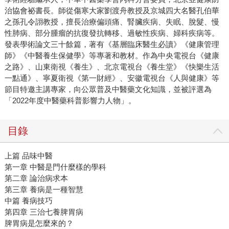
治協會祕書長。師從傷寒大家劉渡舟教授及京城四大名醫孔伯華
之孫孔令詡教授，擅長治療偏頭痛、腎臟疾病、失眠、脫髮、慢
性肺病、部分腫瘤的抗復發抗轉移、過敏性疾病、婦科疾病等。
發表學術論文三十餘篇，著有《基層臨床醫生必讀》《健康管理
師》《中醫養生保健學》等專著和教材。作為中央電視台《健康
之路》、山東衛視《養生》、北京電視台《養生堂》《快樂生活
一點通》、寧夏衛視《第一財經》、安徽電視台《人與健康》等
節目特邀主講專家，向公眾普及中醫藥文化知識，並被評選為
「2022年度中醫藥科普影響力人物」。
目錄
上篇 品味中醫
第一章 中醫是門什麼樣的學科
第二章 論治病求本
第三章 養病是一種智慧
中篇 養病技巧
第四章 三治七養脾胃病
脾胃病是怎麼來的？