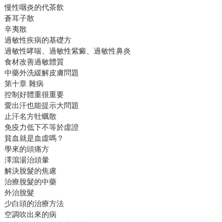
慢性咽炎的代茶飲
蒼耳子散
辛夷散
過敏性疾病的基礎方
過敏性哮喘、過敏性紫癜、過敏性鼻炎
食材改善過敏體質
中藥外洗緩解皮膚問題
第十章 雜病
控制好體重很重要
愛出汗也能提示大問題
止汗名方牡蠣散
免疫力低下不等於虛證
貧血就是血虛嗎？
學來的頭痛方
澤瀉湯治頭暈
解決脫髮的焦慮
治療脫髮的中藥
外治脫髮
少白頭的治療方法
空調吹出來的病