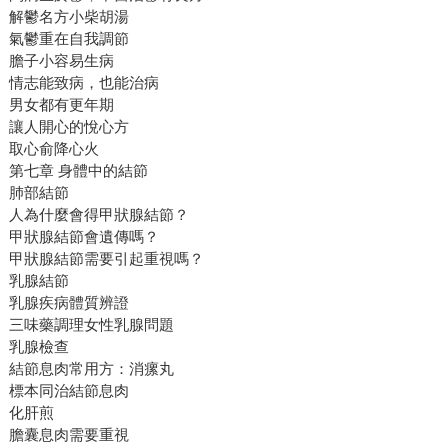
解鬱名方小柴胡湯
氣鬱重在自我調節
膽子小容易生病
情志能致病，也能治病
男女都有更年期
讓人開心的悅心方
取心俞降心火
第七章 身體中的結節
肺部結節
人為什麼會得甲狀腺結節？
甲狀腺結節會遺傳嗎？
甲狀腺結節需要引起重視嗎？
乳腺結節
乳腺疾病體質辨證
三味藥調理女性乳腺問題
乳腺檢查
結節息肉常用方：消瘰丸
標本同治結節息肉
化肝煎
膽囊息肉需要重視