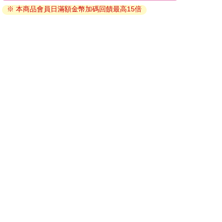
※ 本商品會員日滿額金幣加碼回饋最高15倍
碼』至電子書服務商Readmoo進行兌換。
退換貨須知：
因版權保護，您在金石堂所購買的電子書僅能以金石堂專屬
的閱讀軟體開啟閱讀，無法以其他閱讀器或直接下載檔案。
依據「消費者保護法」第19條及行政院消費者保護處公告之
「通訊交易解除權合理例外情事適用準則」，非以有形媒介
提供之數位內容或一經提供即為完成之線上服務，經消費者
事先同意始提供。（如：電子書、電子雜誌、下載版軟體、
虛擬商品…等），
不受「網購服務需提供七日鑑賞期」的限
制
。為維護您的權益，建議您先使用「試閱」功能後再付款
購買。