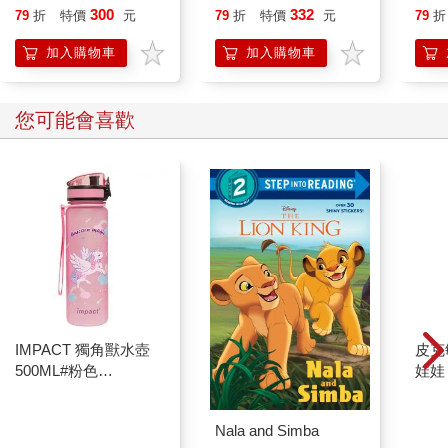
300
332
79
折
特價
元
79
折
特價
元
79
折
加入購物車
加入購物車
您可能會喜歡
IMPACT 獨角獸水壺
皮克
500ML#粉色
娃娃
IM00B11PK
子 
克敏
Nala and Simba
Pik