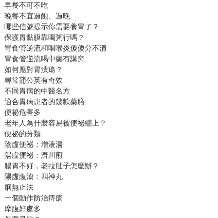
早餐不可不吃
晚餐不宜過飽、過晚
哪些信號提示你需要養胃了？
保護胃黏膜靠喝粥行嗎？
胃食管逆流和咽喉炎傻傻分不清
胃食管逆流喝中藥有講究
如何應對胃潰瘍？
尋常蒲公英有奇效
不同胃病的中醫名方
適合胃病患者的幾款藥膳
便祕危害多
老年人為什麼容易被便祕纏上？
便祕的分類
陰虛便祕：增液湯
陽虛便祕：濟川煎
腸胃不好，老拉肚子怎麼辦？
陽虛腹瀉：四神丸
痢無止法
一個動作防治痔瘡
摩腹好處多