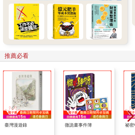
推薦必看
臺灣漫遊錄
微詭畫事件簿
祕密