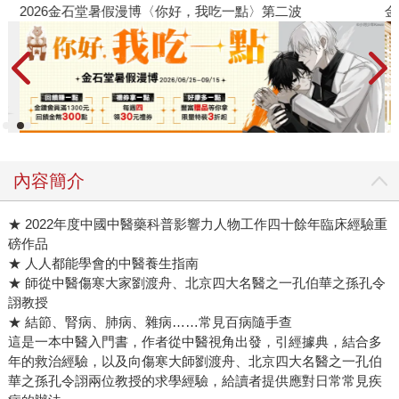
2026金石堂暑假漫博〈你好，我吃一點〉第二波
金
內容簡介
★ 2022年度中國中醫藥科普影響力人物工作四十餘年臨床經驗重
磅作品
★ 人人都能學會的中醫養生指南
★ 師從中醫傷寒大家劉渡舟、北京四大名醫之一孔伯華之孫孔令
詡教授
★ 結節、腎病、肺病、雜病……常見百病隨手查
這是一本中醫入門書，作者從中醫視角出發，引經據典，結合多
年的救治經驗，以及向傷寒大師劉渡舟、北京四大名醫之一孔伯
華之孫孔令詡兩位教授的求學經驗，給讀者提供應對日常常見疾