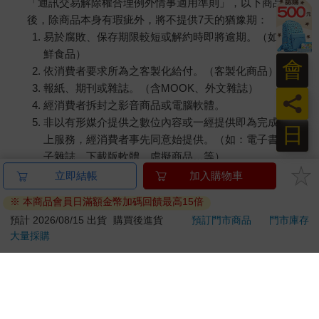
「通訊交易解除權合理例外情事適用準則」，以下商品購買
後，除商品本身有瑕疵外，將不提供7天的猶豫期：
易於腐敗、保存期限較短或解約時即將逾期。（如：生
鮮食品）
會
依消費者要求所為之客製化給付。（客製化商品）
報紙、期刊或雜誌。（含MOOK、外文雜誌）
員
經消費者拆封之影音商品或電腦軟體。
非以有形媒介提供之數位內容或一經提供即為完成之線
日
上服務，經消費者事先同意始提供。（如：電子書、電
子雜誌、下載版軟體、虛擬商品…等）
已拆封之個人衛生用品。（如：內衣褲、刮鬍刀、除毛
立即結帳
加入購物車
刀…等）
※ 本商品會員日滿額金幣加碼回饋最高15倍
若非上列種類商品，均享有到貨7天的猶豫期（含例假
預計 2026/08/15 出貨
購買後進貨
預訂門市商品
門市庫存
日）。
大量採購
辦理退換貨時，商品（組合商品恕無法接受單獨退貨）必須
是您收到商品時的原始狀態（包含商品本體、配件、贈品、
保證書、所有附隨資料文件及原廠內外包裝…等），請勿直
接使用原廠包裝寄送，或於原廠包裝上黏貼紙張或書寫文
字。