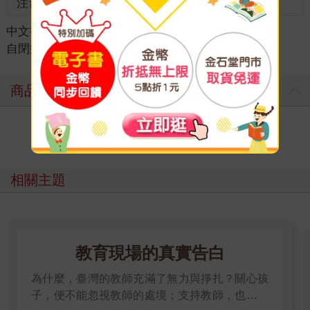
注音
級別
中文書
＞
教育／親子教養
＞
特殊教養/教育
＞
自閉症
商品評價
寫評價
相關主題
教育現場的真實告白
為什麼，臺灣的教師充滿了無力與掙扎？關心孩
子，便不能忽視教師的處境；支持教師，也就是