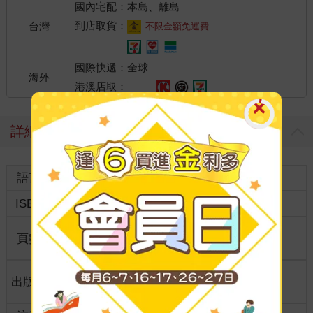
國內宅配：本島、離島
到店取貨：
台灣
不限金額免運費
國際快遞：全球
海外
港澳店取：
詳細資料
語言
中文繁體
裝訂
紙本平裝
ISBN
9789573614296
分級
普通級
商品規
頁數
364
25開15*21cm
格
適讀年
出版地
台灣
全齡適讀
齡