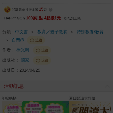
15
預計最高可得金幣
點
?
100累1點 4點抵1元
HAPPY GO享
折抵無上限
分類：
中文書
＞
教育／親子教養
＞
特殊教養/教育
＞
自閉症
追蹤
作者：
徐光興
追蹤
出版社：
國家
追蹤
出版日：
2014/04/25
活動訊息
夏日閱讀大冒險
2