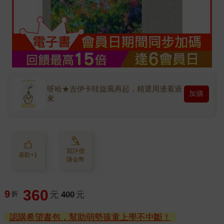
呀哈★吉伊卡哇旋風再起，精選周邊看過
加購
來
寫評價
喜歡+1
賺金幣
360
9
折
元
400
元
認購希望書包，幫助弱勢孩童上學不中斷！