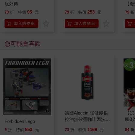
底外傳
【漫
行動
95
253
79
折
特價
元
79
折
特價
元
79
折
開關
「行
加入購物車
加入購物車
學方
您可能會喜歡
德國Alpecin-強健髮根
【1
控油無矽靈咖啡因洗髮
臻3入
Forbidden Lego
凝露375ml/瓶-C1強健
1169
853
73
折
特價
元
84
折
9
折
特價
元
髮根(護髮洗髮精/男士