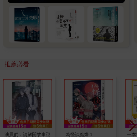
推薦必看
演員們：請解開故事謎
為怪談點燈 1
一本