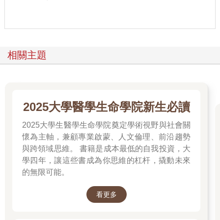
表示強度太高了，可能衝到了第六區。如果可以撐8 分鐘以上，
那表示你下降到第四區。
超慢跑是老少咸宜的粒線體強化運動
根據科羅拉多州醫學院教授音度．山．米蘭（Inido San Millan）
相關主題
的研究，第二區訓練是最能提升粒線體功能、增加粒線體數目、
提升細胞有氧呼吸、清除乳酸、增長壽命的運動強度。我們的骨
骼肌可簡單區分為慢肌和快肌，慢肌裡面粒線體多，當我們在進
行第二區訓練時，就是在訓練慢肌，所以最容易提升粒線體功
能。
2025大學醫學生命學院新生必讀
日本慢跑專家梅方久仁子所提出的超慢跑，最近在日本非常受到
歡迎，事實上，這就是一種第二區訓練。超慢跑的時速大約5公里
2025大學生醫學生命學院奠定學術視野與社會關
左右，是用非常慢的方式在跑步，速度幾乎和走路一樣慢，但運
懷為主軸，兼顧專業啟蒙、人文倫理、前沿趨勢
動效果卻是走路的2.5倍，跑步時可以輕鬆地和旁人聊天，而且保
與跨領域思維。 書籍是成本最低的自我投資，大
持在微笑的狀態。港星周潤發就是超慢跑的愛好者，他還說「最
學四年，讓這些書成為你思維的杠杆，撬動未來
重要的是：跑得慢」。
的無限可能。
很多參加長跑比賽的人，平時都透過超慢跑來訓練，讓比賽成績
不斷進步。這看似有點違反常識，照道理說，應該用比賽的速度
和距離來練習才有效，怎麼可能用更慢的速度就可達到訓練效
看更多
果？但如果用粒線體的角度來解釋，就非常清楚了。因為第二區
訓練不產生乳酸，肌肉都是處在有氧呼吸，等於是用一種不費體