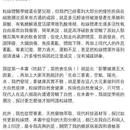
粒線體醫學雖還在嬰兒期，但我們已經看到大部分的慢性疾病在
細胞層次原來有共通的成因，就是多元醇途徑被激發產生果糖和
尿酸、有氧糖解過度活躍導致乳酸堆積、粒線體產生過多活性氧
自由基而自我傷害。簡單來說，就是高淨碳飲食背離了原始人類
幾百萬年來的飲食習慣，促使人類走向易胖體質、容易發炎、代
謝障礙、大腦損傷、免疫紊亂、體能下降。再加上現代人的作息
紊亂、毒素氾濫、壓力過大、運動不足，更是把粒線體運作逼到
崩潰邊緣，許多慢性病因此泛濫成災，沒有減緩跡象。
我從第一本書《吃錯了，當然會生病！》就提出「影響健康五大
因素」，再加上大家耳熟能詳的「生命三要素」空氣、陽光、
水，我們發現，要健康其實不難，就是要在這八大元素做到符合
大自然規律，粒線體自然會健康，疾病也自然會減少。只可惜，
現代人在這八個面向通通背離了自然，在本書中，我就從學術的
層次，探討要怎麼做才能呵護粒線體。
此外，我也從營養素、天然藥物萃取、現代科技器材等，探討如
何更新粒線體。本書中提到的大部分療法，都已在我自己和病人
身上印證，最令我高興的是，關閉了我的糖尿病基因和過敏基