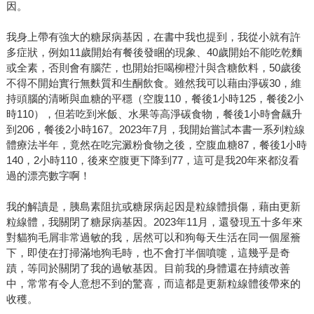
因。
我身上帶有強大的糖尿病基因，在書中我也提到，我從小就有許
多症狀，例如11歲開始有餐後發睏的現象、40歲開始不能吃乾麵
或全素，否則會有腦茫，也開始拒喝柳橙汁與含糖飲料，50歲後
不得不開始實行無麩質和生酮飲食。雖然我可以藉由淨碳30，維
持頭腦的清晰與血糖的平穩（空腹110，餐後1小時125，餐後2小
時110），但若吃到米飯、水果等高淨碳食物，餐後1小時會飆升
到206，餐後2小時167。2023年7月，我開始嘗試本書一系列粒線
體療法半年，竟然在吃完澱粉食物之後，空腹血糖87，餐後1小時
140，2小時110，後來空腹更下降到77，這可是我20年來都沒看
過的漂亮數字啊！
我的解讀是，胰島素阻抗或糖尿病起因是粒線體損傷，藉由更新
粒線體，我關閉了糖尿病基因。2023年11月，還發現五十多年來
對貓狗毛屑非常過敏的我，居然可以和狗每天生活在同一個屋簷
下，即使在打掃滿地狗毛時，也不會打半個噴嚏，這幾乎是奇
蹟，等同於關閉了我的過敏基因。目前我的身體還在持續改善
中，常常有令人意想不到的驚喜，而這都是更新粒線體後帶來的
收穫。