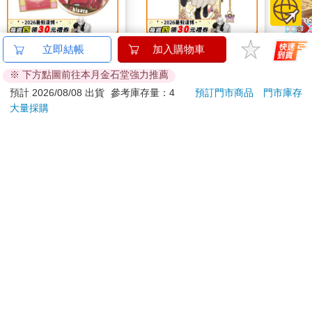
黃金胸章-莉可麗絲A款
角色金屬吊飾書籤-葬
穎寶
立即結帳
加入購物車
(千束)
送的芙莉蓮B款(費)
(5台
※ 下方點圖前往本月金石堂強力推薦
250
320
特價
元
特價
元
89
折
預計 2026/08/08 出貨
參考庫存量：4
預訂門市商品
門市庫存
大量採購
加入購物車
加入購物車
您可能會喜歡