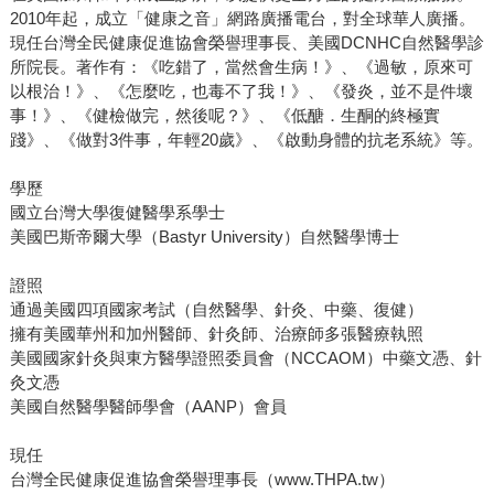
2010年起，成立「健康之音」網路廣播電台，對全球華人廣播。
現任台灣全民健康促進協會榮譽理事長、美國DCNHC自然醫學診
所院長。著作有：《吃錯了，當然會生病！》、《過敏，原來可
以根治！》、《怎麼吃，也毒不了我！》、《發炎，並不是件壞
事！》、《健檢做完，然後呢？》、《低醣．生酮的終極實
踐》、《做對3件事，年輕20歲》、《啟動身體的抗老系統》等。
學歷
國立台灣大學復健醫學系學士
美國巴斯帝爾大學（Bastyr University）自然醫學博士
證照
通過美國四項國家考試（自然醫學、針灸、中藥、復健）
擁有美國華州和加州醫師、針灸師、治療師多張醫療執照
美國國家針灸與東方醫學證照委員會（NCCAOM）中藥文憑、針
灸文憑
美國自然醫學醫師學會（AANP）會員
現任
台灣全民健康促進協會榮譽理事長（www.THPA.tw）