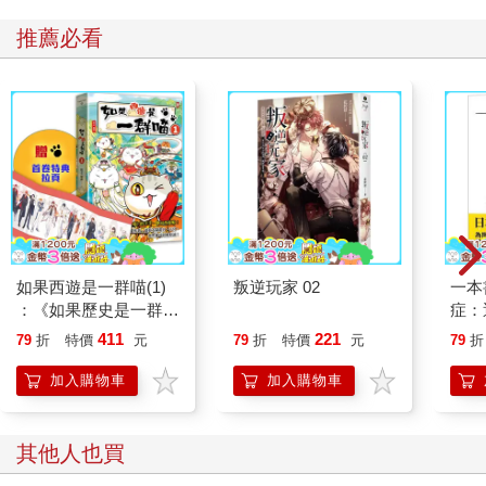
推薦必看
如果西遊是一群喵(1)
叛逆玩家 02
一本
：《如果歷史是一群
症：
喵》作者最新力作，附
開大
411
221
79
折
特價
元
79
折
特價
元
79
折
【首卷特典】拉頁
人也
的3
加入購物車
加入購物車
其他人也買