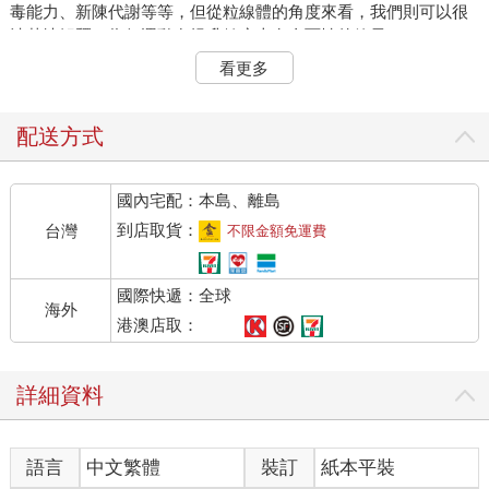
毒能力、新陳代謝等等，但從粒線體的角度來看，我們則可以很
清楚地解釋，為何運動在提升健康上有全面性的效果。
看更多
運動可提升粒線體數目與效能
先講一個很基本的觀念。當我們運動時，肌肉要收縮，所以需要
粒線體提供能量，但粒線體的產能是有限的，所以運動越劇烈、
配送方式
越持久，粒線體就越可能出現缺氧，也會產生更多活性氧自由
基。但人類的身體很聰明，會在運動完之後，提高粒線體的數目
國內宅配：本島、離島
和效能，下次就能應付類似的激烈運動，這就叫做「向上適
應」。
到店取貨：
台灣
不限金額免運費
早在1967年，約翰．哈洛斯基博士（Dr. John Hollosky）就發
現，小鼠跑跑步機 12週之後，後腿肌肉裡面的粒線體酵素活性，
國際快遞：全球
比不運動的小鼠增長了兩倍。因此，我們可以很清楚地看到，運
海外
動對粒線體有很實質的幫助，而且粒線體健康是身體健康的基
港澳店取：
礎，想要健康長壽，運動是一個最簡便的方法。
反之，如果平常不運動，或老是臥床，身體會認為不需要太多能
詳細資料
量，進而就會減少粒線體的數目和效能，這就叫做「向下適
應」。這就是為何有些中老年人體力衰退，健康惡化，其實和缺
乏運動，有非常直接的關係。
語言
中文繁體
裝訂
紙本平裝