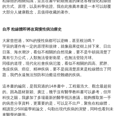
粒線體的相關知識，並且在書中鉅細無遺的陳述各種強化粒線體
的⽅式、原理，以及科學佐證。我在此推薦本書是⼀本可以顛覆
⼤部分⼈健康觀念，且值得收藏的著作。
自序 粒線體即將改寫慢性病治療史
大家曾想過，90%的慢性病都可以逆轉，甚至根治嗎？
宇宙的運作有一定的原理和規律，就像蘋果從樹上掉下來、日出
日落、海水潮汐，看似不相關的自然現象，要不是牛頓搞清楚了
萬有引力公式，人類無法發射衛星，也無法登陸月球。
同樣的道理，現代化社會疾病氾濫，看似不相關的四高、肥胖、
免疫疾病、癌症、精神疾病，要不是搞清楚原來是粒線體出了問
題，我們永遠無法預防和治癒這些難纏的疾病。
這本書的編寫，是我寫過的14本書中，工程最浩大、觀念最超前
的。因為題材新穎、廣泛，幾乎沒有醫學教科書可以參考，但拜
科技之賜，我參加了多場最新的醫學視訊會議，能夠獲取第一手
的病患分享資料，更重要的是，可以足不出戶，聚焦在粒線體，
精讀至少500篇學術論文，勾勒出現代疾病的演變，同時也看到未
來醫學的雛形。