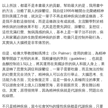
以上所說，都還不是本書最大的貢獻。幫助最大的是，我用書中
的方法，治癒了親人的躁鬱症。我自從1995年離開台北榮總精神
部到美國工作後，就決定一輩子不再走精神疾病治療這條路，不
是我不喜歡這個領域，而是這條路沒有成就感。主流醫學對於精
神疾病的治療效果不彰，尤其是思覺失調症、躁鬱症、妄想症，
這些充滿幻覺、無病識感的病人，基本上是一輩子治不好的，病
人和家屬必須終生飽受精神病的折磨，吃藥只是控制外顯行為，
其實病人大腦裡是非常痛苦的。
但是，哈佛大學教授帕瑪博士（Dr. Palmer）使用的療法，為精神
醫學開啟了光明的未來。我根據他的準則（guideline），也就是
血酮控制在1.5以上，將其運用在美國診所的病人和親人身上，果
真逆轉了思覺失調症和躁鬱症，一輩子需要吃藥，而且無法控制
的幻覺竟完全消失了。精神病人可以在言行舉止、大腦思考、生
活能力各方面，完全恢復正常，這是一個令人喜極而泣的事實，
可以拯救全球上億人口脫離苦海，若非親眼所見，實在難以相
信。其實，原理很簡單，因為精神疾病就是代謝疾病，問題出在
粒線體。
不只是精神疾病，當今社會90%的慢性疾病都是代謝疾病，只要