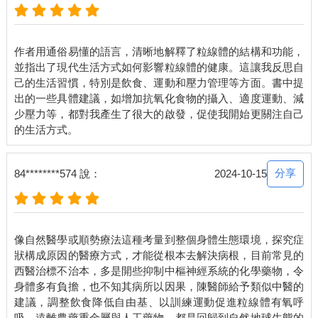
近在歐美和台灣運動界非常流行第二區訓練（zone 2 training），
號稱是提高粒線體功能的最佳運動，所以大家趨之若鶩，連專業
運動員都將80%的時間花在這種低耗能運動，其中機制究竟為
作者用通俗易懂的語言，清晰地解釋了粒線體的結構和功能，
何？
並指出了現代生活方式如何影響粒線體的健康。這讓我反思自
有一種很籠統的說法是「高強度的運動可以增加粒線體數目，而
己的生活習慣，特別是飲食、運動和壓力管理等方面。書中提
低強度的運動可以提高粒線體的效能」，我覺得雖然實際情況沒
出的一些具體建議，如增加抗氧化食物的攝入、適度運動、減
那麼武斷，但的確是有這種傾向。所謂第一區運動就是一般的日
少壓力等，都對我產生了很大的啟發，促使我開始更關注自己
常活動，因為太輕鬆了，對粒線體效益不大，而第二區訓練，比
方健走、慢跑、騎自行車、騎飛輪，或是打桌球、打排球，速度
不要太快，運動的強度不要太大，剛好可以充分運作粒線體的有
氧呼吸，卻又不會啟動無氧呼吸，這時候就不會產生乳酸，也就
分享
84********574 說：
2024-10-15
是它受歡迎的原因。
如果持續在這種不會產生乳酸的狀態下運動，就能訓練全身的粒
線體，提高產能，身體因而更健康，運動員的表現也會更好。研
究證實，想要健康長壽，高強度運動和低強度運動的分配量，最
像自然醫學或順勢療法這種考量到整個身體生態環境，探究症
佳的是比例是20：80，也就是説，不要小看低強度運動，必須有
狀構成原因的醫療方式，才能從根本去解決病根，目前常見的
足夠的份量。如果顛倒過來，高強度運動占大部分的話，可能長
西醫治標不治本，多是開些抑制中樞神經系統的化學藥物，令
久下來對健康不利，因為過度運動會誘導細胞凋亡。
身體多有負擔，也不知其病所以因果，陳醫師給予類似中醫的
建議，調整飲食降低自由基、以訓練運動促進粒線體有氧呼
進行第二區訓練時，應該要可以輕鬆聊天
吸、遠離農藥重金屬與人工藥物，都是回歸到自然地球生態的