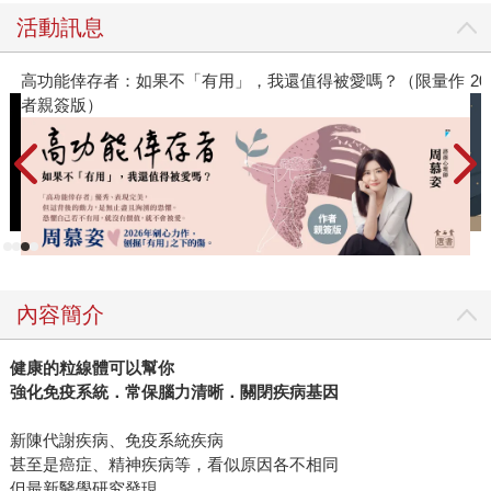
慢性病危機。毅然離開主流醫學，明斯博士從細胞生物學角
活動訊息
度出發，提出顛覆性觀點：細胞產生的「壞能量」，才是導
致我們生病的元兇。 書中強調，只要讓細胞獲得「好能
高功能倖存者：如果不「有用」，我還值得被愛嗎？（限量作
2
量」，身體就能立即扭轉現狀。 川普新任醫務總監的健康策
者親簽版）
略 更令人矚目的是，美國總統川普提名凱西・明斯為新任醫
務總監，正是看中了她與其兄長卡利・明斯在代謝健康領域
的創見，以及他們共同提出的「MAHA（Make America
Healthy Again）」政策。本書正是這對兄妹驚人發現的總
結，為美國嚴重的慢性病危機提供了嶄新解方。 全面修復代
謝，打造健康生活 《Good Energy 代謝力打造最強好能量》
不僅揭露終極健康的底層邏輯，更提供具體可行的實踐方
內容簡介
案。全書分為三大部分，從科學解釋代謝與慢性病的關係，
到飲食、運動、生活型態、生理節奏、環境等面向，提供正
健康的粒線體可以幫你
確心態與良好策略。書中還包含一套實用的「4週好能量計
強化免疫系統．常保腦力清晰．關閉疾病基因
畫」與「好能量食譜」，助你將與生俱來的自癒力發揮到極
致，重新掌握健康主導權。 如果你也正被各種身體不適困
新陳代謝疾病、免疫系統疾病
擾，或希望預防慢性病、提升生活品質，本書將是你必讀的
甚至是癌症、精神疾病等，看似原因各不相同
健康指南。
但最新醫學研究發現