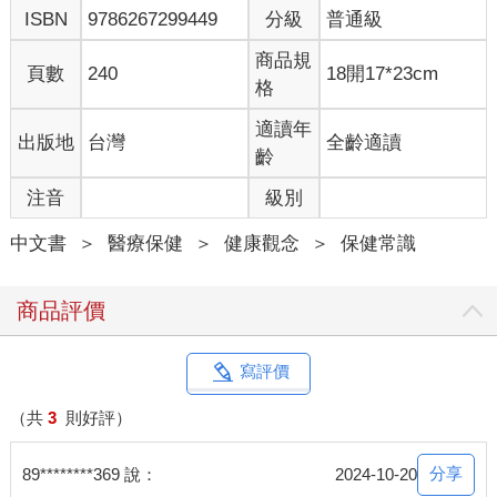
不同運動可能會對粒線體產生不同的效益
ISBN
9786267299449
分級
普通級
那麼，不同的運動是不是會對粒線體有不同的功能呢？沒錯，如
果我們把運動簡單分為耐力訓練（endurance training）和阻力訓
商品規
頁數
240
18開17*23cm
練（resistance training），前者可以提高粒線體的整體產能（學
格
術上嚴謹的說法是氧化能力〔oxidative capacity〕或呼吸能力
〔respiratory capacity〕），後者會提高肌肉量或肌力。
適讀年
出版地
台灣
全齡適讀
耐力訓練也常被稱為有氧運動（aerobic exercise），例如長跑、
齡
健走、爬山、游泳，當你在做這類運動的時候，需要源源不絕的
注音
級別
氧氣進入細胞，供粒線體產生34個ATP。不過，運動強度越高，
肌肉細胞就越可能會缺氧，而被迫啟動葡萄糖的無氧糖解
中文書
＞
醫療保健
＞
健康觀念
＞
保健常識
（anaerobic glycolysis），雖只產生兩個ATP，但可應燃眉之
急，這就是俗稱的無氧運動（anaerobic exercise），例如彈跳、
百米短跑、高強度間歇訓練（HIIT）、tabata間歇訓練等等。
商品評價
我曾在大學時參加1,500米賽跑，選手們都知道要配速，沒有一個
人可以一口氣衝到底，但如果是百米短跑的話，幾乎每個健康的
人都可以憋氣跑完。所以，能不能憋氣做完這個運動，也可以作
寫評價
為區別有氧運動和無氧運的簡單方法。
（共
3
則好評）
不產生乳酸的第二區訓練
近幾年很流行把運動分為不同等級，從最輕鬆的第一區（zone
分享
89********369 說：
2024-10-20
1） 到相當激烈的第五區（zone 5），甚至還有第六、七區。最