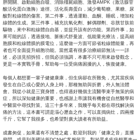
胖開關、啟動細胞自噬、消除殭屍細胞、激發AMPK（激活腺苷
酸活化蛋白激脢）途徑、活化長壽蛋白，減少葡萄糖、果糖、尿
酸對粒線體的傷害。第二件事，透過運動、血酮、睡眠，增加粒
線體的生成。第三件事，補充抗氧化劑、解偶聯劑、谷胱甘肽前
驅物，來中和粒線體自由基，並提升該有的功能。第四件事，如
果可能的話，透過接地、脈衝式舒曼波、低能量光療法，提高細
胞膜和粒線體膜的膜電位，這麼做一方面可節省粒線體能量，再
者也可全面提升細胞功能。當然還有很多治療細節無法一一詳
述，必須見招拆招，但我必須強調，本書不只可用來啟發觀念，
更是一本實戰手冊，幫助每一位受病痛困擾的人，恢復健康。
每個人都想要一輩子健健康康，但生病卻在所難免，尤其當疾病
發生在自己或心愛的人身上時，那種無助與折磨，外人無法體
會。我從小就是三寶身體，也得過好幾個主流醫學束手無策的病
症，所以深知健康的重要，也感謝上帝讓我有機會從自然醫學和
中醫當中尋找對策。這三十多年來，我幾乎每天都在尋找解決病
痛的方法，這本書可謂是漚心瀝血之作，可以直搗病灶，四兩撥
千斤，它幫了我很多，也希望對廣大讀者有所助益。
成書匆促，如果還有不清楚之處，歡迎到我的「健康之音」直播
發問，或是到美國診所DCNHC客服留言。對於眾多疾病想要進一