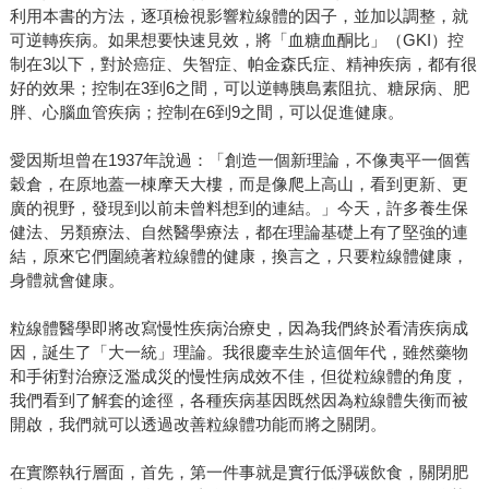
利用本書的方法，逐項檢視影響粒線體的因子，並加以調整，就
可逆轉疾病。如果想要快速見效，將「血糖血酮比」（GKI）控
制在3以下，對於癌症、失智症、帕金森氏症、精神疾病，都有很
好的效果；控制在3到6之間，可以逆轉胰島素阻抗、糖尿病、肥
胖、心腦血管疾病；控制在6到9之間，可以促進健康。
愛因斯坦曾在1937年說過：「創造一個新理論，不像夷平一個舊
穀倉，在原地蓋一棟摩天大樓，而是像爬上高山，看到更新、更
廣的視野，發現到以前未曾料想到的連結。」今天，許多養生保
健法、另類療法、自然醫學療法，都在理論基礎上有了堅強的連
結，原來它們圍繞著粒線體的健康，換言之，只要粒線體健康，
身體就會健康。
粒線體醫學即將改寫慢性疾病治療史，因為我們終於看清疾病成
因，誕生了「大一統」理論。我很慶幸生於這個年代，雖然藥物
和手術對治療泛濫成災的慢性病成效不佳，但從粒線體的角度，
我們看到了解套的途徑，各種疾病基因既然因為粒線體失衡而被
開啟，我們就可以透過改善粒線體功能而將之關閉。
在實際執行層面，首先，第一件事就是實行低淨碳飲食，關閉肥