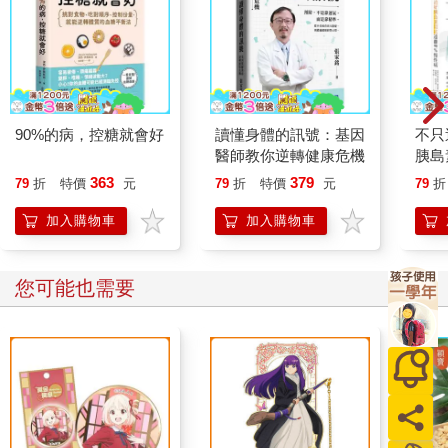
90%的病，控糖就會好
讀懂身體的訊號：基因
不只
醫師教你逆轉健康危機
胰島
慢性
363
379
79
折
特價
元
79
折
特價
元
79
折
不孕
臟病
加入購物車
加入購物車
群，
好！
您可能也需要