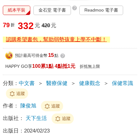
?
紙本平裝
金石堂 電子書
Readmoo 電子書
332
79
折
元
420
元
認購希望書包，幫助弱勢孩童上學不中斷！
15
預計最高可得金幣
點
?
100累1點 4點抵1元
HAPPY GO享
折抵無上限
分類：
中文書
＞
醫療保健
＞
健康觀念
＞
保健常識
追蹤
作者：
陳俊旭
追蹤
出版社：
天下生活
追蹤
出版日：
2024/02/23