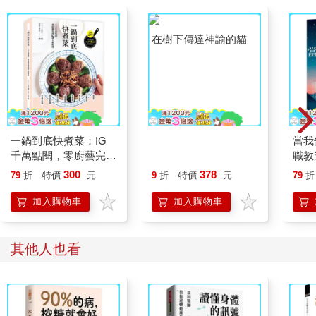
一鍋到底快煮菜：IG
在樹下傳達神諭的貓
當我
千萬點閱，零廚藝完成
職教
82道人氣料理
情祝
300
378
79
折
特價
元
9
折
特價
元
79
折
加入購物車
加入購物車
其他人也看