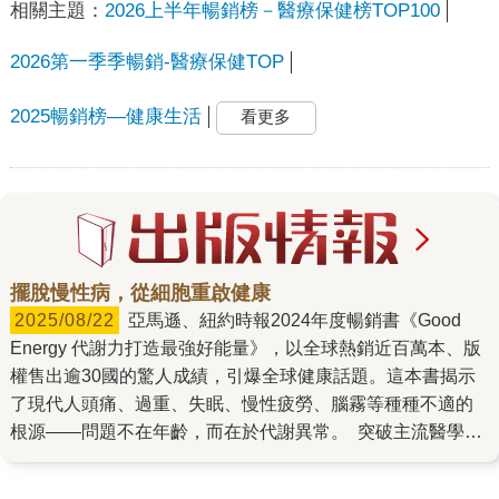
相關主題：
2026上半年暢銷榜－醫療保健榜TOP100
2026第一季季暢銷-醫療保健TOP
2025暢銷榜—健康生活
看更多
擺脫慢性病，從細胞重啟健康
2025/08/22
亞馬遜、紐約時報2024年度暢銷書《Good
Energy 代謝力打造最強好能量》，以全球熱銷近百萬本、版
權售出逾30國的驚人成績，引爆全球健康話題。這本書揭示
了現代人頭痛、過重、失眠、慢性疲勞、腦霧等種種不適的
根源——問題不在年齡，而在於代謝異常。 突破主流醫學盲
點，直指疾病根源 作者凱西・明斯博士曾是史丹福醫學院外
科醫師，她發現主流醫學僅治標不治本，無法真正解決現代