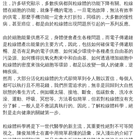
注，許多研究顯⽰，多數疾病都與粒線體的功能下降有關。粒線
體在細胞的功能，就像⼿機的電池，一旦電池故障，無法有效率
的供電，那麼⼿機功能⼀定會⼤打折扣，同樣的，⼤多數的慢性
病，甚⾄癌症，都是由於粒線體出現問題所引起的⼀系列反應。
由於細胞能量供應不⾜，身體便會產⽣各種問題，而電⼦傳遞鏈
是粒線體產出能量的主要⽅式，因此，包括如何確保電⼦傳遞順
𣈱、是否有⾜夠的電⼦供應、如何減少環境中各種產⽣⾃由基的
污染源、如何獲得抗氧化劑來中和⾃由基、如何透過增加細胞中
粒線體的密度來強化細胞等環節，都⾜以改變⼀個⼈的健康，逆
轉疾病。
然⽽，⼤部分活化粒線體的⽅式卻簡單到令⼈難以置信，每個⼈
都可以執⾏且不⽤花錢，我們所需追求的，無非是回歸到⼤⾃然
狀態的養⽣⽅式，例如曬太陽、接地、斷食、低碳飲食、洗冷⽔
澡、運動、呼吸、冥想等。方法看似簡單，但若對粒線體沒有充
分了解，⼀般⼈是不會認真執⾏的。因此，了解粒線體科學，絕
對是⾛向健康的關鍵第⼀步。
粒線體科學將是下⼀世代醫學的新主流，其重要性絕對不可等閒
視之。陳俊旭博士在書中⽤簡單易懂的語彙，深入淺出的介紹了