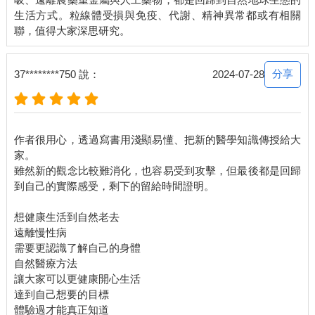
在學術上，我們用乳酸堆積量（lactate accumulation），以及最
生活方式。粒線體受損與免疫、代謝、精神異常都或有相關
大耗氧量（VO2 max）來判斷一個人從事的訓練是在哪一個區，
但這方法對一般人來說很不實用。比較簡便的方法就是憑感覺：
你在做第二區訓練時，可以輕鬆地和旁人聊天，但無法唱歌，如
果正在講電話，對方可能知道你在運動，但你們的對話可以非常
分享
37********750 說：
2024-07-28
流暢，如果你不能講完每句話，表示運動強度太高了。
另外，也可用心跳來判斷大家正在做的運動屬於哪一區，例如第
二區就是將心跳控制在最大心跳的60～70%，第五區則控制在90
～100％。每個區間的心跳目前有許多版本，我採用的是莎莉·愛
作者很用心，透過寫書用淺顯易懂、把新的醫學知識傳授給大
德華茲（Sally Edwards）所提出的。所謂最大心跳（maximum
家。
heart rate, MHR），就是220減去年齡，以我而言，今年56歲，我
雖然新的觀念比較難消化，也容易受到攻擊，但最後都是回歸
的最大心跳應該是164，我運動的時候心跳維持在98到115之間，
到自己的實際感受，剩下的留給時間證明。
就是在第二區。如果維持在148到164之間，就是在第五區。現在
很多智慧手錶都可以測量即時心跳，大家可以邊運動邊看手錶螢
想健康生活到自然老去
幕，來控制自己運動強度的所屬區間。
遠離慢性病
我沒戴智慧手錶，所以我不常用心跳來做判斷，對於判斷是否為
需要更認識了解自己的身體
第二區訓練，我個人還是喜歡用「能不能和旁人交談」作為標
自然醫療方法
準。至於第五區，如果不用心跳，有沒有什麼簡便的方法可以判
讓大家可以更健康開心生活
斷呢？有的，第五區的甜蜜點（sweet spot） 在3～8分鐘，意思
達到自己想要的目標
是在這個強度，你的體力只能撐3～8分鐘，如果你撐不了3分鐘，
體驗過才能真正知道