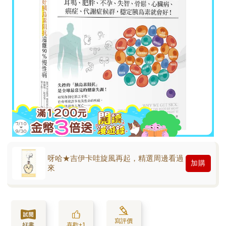
呀哈★吉伊卡哇旋風再起，精選周邊看過
加購
來
寫評價
好書
喜歡+1