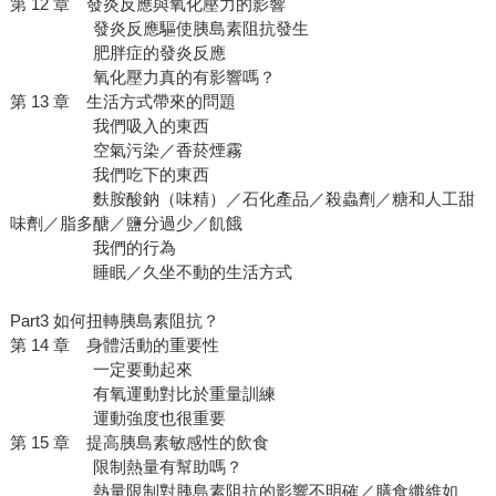
第 12 章 發炎反應與氧化壓力的影響
發炎反應驅使胰島素阻抗發生
肥胖症的發炎反應
氧化壓力真的有影響嗎？
第 13 章 生活方式帶來的問題
我們吸入的東西
空氣污染／香菸煙霧
我們吃下的東西
麩胺酸鈉（味精）／石化產品／殺蟲劑／糖和人工甜
味劑／脂多醣／鹽分過少／飢餓
我們的行為
睡眠／久坐不動的生活方式
Part3 如何扭轉胰島素阻抗？
第 14 章 身體活動的重要性
一定要動起來
有氧運動對比於重量訓練
運動強度也很重要
第 15 章 提高胰島素敏感性的飲食
限制熱量有幫助嗎？
熱量限制對胰島素阻抗的影響不明確／膳食纖維如