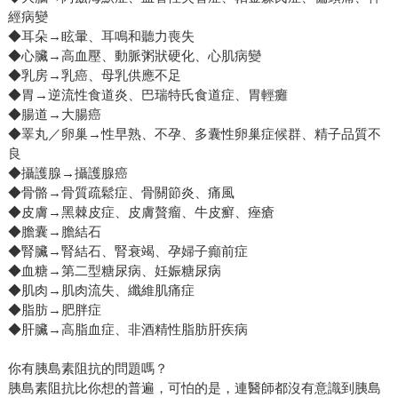
經病變
◆耳朵→眩暈、耳鳴和聽力喪失
◆心臟→高血壓、動脈粥狀硬化、心肌病變
◆乳房→乳癌、母乳供應不足
◆胃→逆流性食道炎、巴瑞特氏食道症、胃輕癱
◆腸道→大腸癌
◆睪丸／卵巢→性早熟、不孕、多囊性卵巢症候群、精子品質不
良
◆攝護腺→攝護腺癌
◆骨骼→骨質疏鬆症、骨關節炎、痛風
◆皮膚→黑棘皮症、皮膚贅瘤、牛皮癬、痤瘡
◆膽囊→膽結石
◆腎臟→腎結石、腎衰竭、孕婦子癲前症
◆血糖→第二型糖尿病、妊娠糖尿病
◆肌肉→肌肉流失、纖維肌痛症
◆脂肪→肥胖症
◆肝臟→高脂血症、非酒精性脂肪肝疾病
你有胰島素阻抗的問題嗎？
胰島素阻抗比你想的普遍，可怕的是，連醫師都沒有意識到胰島