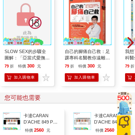
活。會導致失智症的疾病很多，阿茲海默症是其中最常見的一
種。儘管這種疾病非常普遍，我們對如何診斷和治療阿茲海默症
依然知之甚少，更遑論如何預防。事實上，我們對阿茲海默症的
理解，甚至模糊到只能藉由驗屍對大腦進行切片，才能肯定地做
出診斷，但我們愈來愈清楚的是，胰島素阻抗在這種疾病中的明
顯作用，其中的關聯性甚至緊密到讓阿茲海默症衍生出一個新的
稱謂－－第三型糖尿病。
SLOW SEX的步驟全
自己的腳痛自己救：足
我想
值得注意的是，醫師和科學家知道「阿茲海默症－－胰島素阻
圖解：「亞當式愛撫」
踝專科名醫教你遠離痛
科醫
抗」的關係已經有數十年之久。雖然研究者對這些早期觀察資料
的65個技巧，讓大
風、凍甲、腳麻、拇趾
識疾
的解讀是，阿茲海默症患者的生活方式相對來說較為「久坐不
300
300
79
折
特價
元
79
折
特價
元
79
折
腦、身體感受到真實快
外翻、腳踝扭傷、足底
用藥
動」：換句話說，生物醫學專家們認為，阿茲海默症患者會發生
感
筋膜炎
加入購物車
加入購物車
胰島素阻抗的問題，是因為他們無法外出運動。然而，更多的調
查顯示，病程處於阿茲海默症早期的患者與健康的非阿茲海默症
患者身體活動程度其實近似，但胰島素阻抗的程度還是比較高，
您可能也需要
而且隨著證據的逐漸累積，這種關聯性已經變得愈發難以忽視。
阿茲海默症是一種複雜的病症，毋庸置疑牽涉到我們還不清楚的
機制，但無論如何，在阿茲海默症的研究初期，普遍的共識是這
卡達CARAN
卡達CARAN
種疾病的兩個主要特徵是大腦內①斑塊的累積和②纏結物。
D'ACHE 849 Paul
D'ACHE 849 Paul
Smith 原子筆ED.5
Smith 原子筆ED.5
2560
2560
特價
元
特價
元
胰島素導致「澱粉樣蛋白斑塊」累積
條紋黑
條紋銀