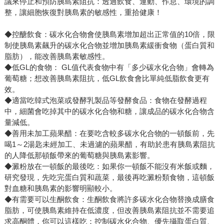
議來停止和預防胰島素阻抗：透過飲食、運動、作息、環境的調
整，讓細胞恢復對胰島素的敏感性，重拾健康！
◆控醣飲食：碳水化合物會使胰島素增加超出正常值的10倍，限
制使胰島素飆升的碳水化合物並增加胰島素緩衝食物（蛋白質和
脂肪），能改善胰島素敏感性。
◆低GL的食物： GL值代表食物中有「多少碳水化合物」會轉為
葡萄糖；想改善胰島素阻抗，低GL飲食會比單純低脂飲食更有
效。
◆適當吃韓式泡菜或發酵乳製品等發酵食品：食物在發酵過程
中，細菌會吃掉其中的碳水化合物和糖，讓成品的碳水化合物含
量減低。
◆善用未加工蘋果醋：在要吃含較多碳水化合物的一頓飯前，先
喝1～2湯匙未經加工、未過濾的蘋果醋，有助於患有胰島素阻抗
的人降低那頓飯帶來的葡萄糖與胰島素影響。
◆澱粉放在一頓飯的最後吃：如果你一頓飯不能沒有米飯或麵，
研究發現，先吃完蛋白質和蔬菜，最後再吃澱粉類食物，這頓飯
對血糖和胰島素的影響明顯較小。
◆有需要可以生酮飲食：生酮飲食將許多碳水化合物替換成膳食
脂肪，可使胰島素維持在低濃度，但改善胰島素阻抗並不需要追
求高酮體，你可以這樣吃：控制碳水化合物、優先攝取蛋白質、