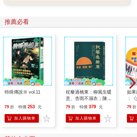
＊你的腹部是否有多餘脂肪？
＊你是否有高血壓？
＊你是否有心臟疾病的家族病史？
推薦必看
＊你的血液三酸甘油酯是否很高？
＊你是否很容易水腫？
＊你的皮膚是否有深色斑塊，或是在頸部、腋窩或其他部位有小
突起（皮膚贅瘤）？
＊你的家族成員是否有人罹患胰島素阻抗或第二型糖尿病？
＊你是否患有多囊性卵巢症候群（發生在女性）或勃起功能障礙
（發生在男性）？
上述所有問題都顯示與胰島素阻抗間具有某些關聯。如果你對其
中一個問題的答案是「是」，你就有可能患有胰島素阻抗；如果
你對任二個（或更多）問題的答案是「是」，我可以確定你患有
特殊傳說Ⅲ vol.11
杖藜過橋東：柳風生暖
如果
胰島素阻抗。不論你是前者還是後者，閱讀本書都會對你有所幫
意、杏雨不濕衣；陳亮
：《
助。
恭談以心轉境的適齡漫
喵》
253
379
79
折
特價
元
79
折
特價
元
79
折
想
【首
【精彩試閱2】從胰島素重新理解阿茲海默症
加入購物車
加入購物車
就和每一個體內的細胞一樣，腦細胞也具有胰島素受體－－它們