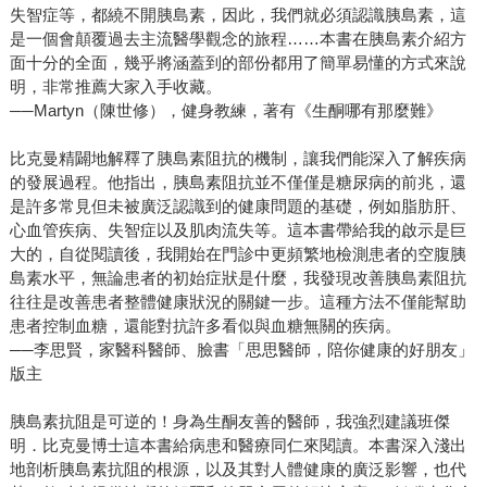
失智症等，都繞不開胰島素，因此，我們就必須認識胰島素，這
是一個會顛覆過去主流醫學觀念的旅程……本書在胰島素介紹方
面十分的全面，幾乎將涵蓋到的部份都用了簡單易懂的方式來說
明，非常推薦大家入手收藏。
──Martyn（陳世修），健身教練，著有《生酮哪有那麼難》
比克曼精闢地解釋了胰島素阻抗的機制，讓我們能深入了解疾病
的發展過程。他指出，胰島素阻抗並不僅僅是糖尿病的前兆，還
是許多常見但未被廣泛認識到的健康問題的基礎，例如脂肪肝、
心血管疾病、失智症以及肌肉流失等。這本書帶給我的啟示是巨
大的，自從閱讀後，我開始在門診中更頻繁地檢測患者的空腹胰
島素水平，無論患者的初始症狀是什麼，我發現改善胰島素阻抗
往往是改善患者整體健康狀況的關鍵一步。這種方法不僅能幫助
患者控制血糖，還能對抗許多看似與血糖無關的疾病。
──李思賢，家醫科醫師、臉書「思思醫師，陪你健康的好朋友」
版主
胰島素抗阻是可逆的！身為生酮友善的醫師，我強烈建議班傑
明．比克曼博士這本書給病患和醫療同仁來閱讀。本書深入淺出
地剖析胰島素抗阻的根源，以及其對人體健康的廣泛影響，也代