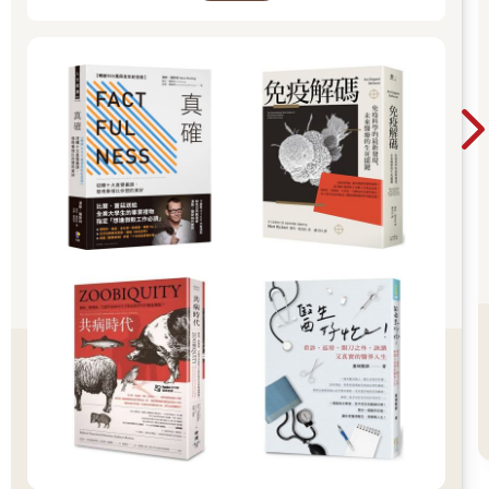
還要有本事把研究的發現轉化成生活實踐－－難怪認知到胰島素
阻抗嚴重威脅性的人會如此稀少！
近來，隨著這個問題及其影響的範圍變得前所未有的明顯，我開
始受邀討論我的研究。從那時起，我得以藉由公開的受邀演講、
網路廣播訪談和YouTube的討論，向全世界分享這個訊息，只
是，再多演講也無法給我足夠的時間說明關於這個課題的各種面
向，因此，本書便有了用武之地。
我的主要目標是揭密胰島素阻抗的科學，好讓任何人都能理解胰
島素阻抗是什麼，還有為什麼它是危險的。我想為你們裝備如何
預防、甚至逆轉胰島素阻抗的知識，這些知識全都奠基於完善且
已發表的科學證據上。此外，我還想傳授給你預防疾病的方式－
－只需簡單改變你的生活方式，而不需要開立處方。
如何知道自己是否罹患胰島素阻抗？
許多醫事專業人員並不知道胰島素阻抗有多麼普遍，也不知道它
會導致的許多問題，還有最重要的－－不知道如何辨識它。因
此，即使醫師從未向你提起胰島素阻抗，也不見得沒有相關的問
題。而若要對你的風險程度有些概念，請回答這些問題：