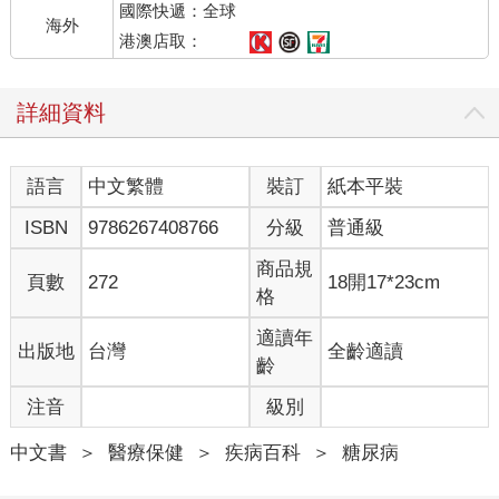
國際快遞：全球
究。但在此之前，我也對這種病症渾然無知。
海外
港澳店取：
我如何成為「胰島素阻抗」的專家？
詳細資料
如果你正提出疑問：要是胰島素阻抗如此常見，那為什麼沒有聽
說更多關於這個問題的訊息？
你其實不是唯一感到困惑的人，就連我自己，本來也不熟悉胰島
語言
中文繁體
裝訂
紙本平裝
素阻抗，直到我的專業學術興趣將我拉往那個方向。
和現在一樣，肥胖症在西元2000年初也受到相當多的關注。在讀
ISBN
9786267408766
分級
普通級
過一篇討論「脂肪組織如何分泌荷爾蒙至血液當中，並影響身體
其他部位」的學術文章之後，我便深受這個議題所吸引；我想要
商品規
頁數
272
18開17*23cm
知道更多！
格
我原本的研究重心放在「肌肉如何適應運動」，但該篇文章讓我
對身體如何適應肥胖症非常感興趣；人體真的非常令人感到驚
適讀年
出版地
台灣
全齡適讀
嘆，即使處於肥胖症這類不健康的狀態之下，仍然會堅定地持續
齡
運作（不幸的是，並非所有的適應都是有益的）。我閱讀的文章
注音
級別
愈多，就發現有愈多證據顯示：隨著身體脂肪的增加，身體也變
得對胰島素有抵抗性，或是對荷爾蒙的反應愈發不敏感。
中文書
＞
醫療保健
＞
疾病百科
＞
糖尿病
在我的研究開始觸及胰島素阻抗「源頭」的表面時，對於胰島素
阻抗如何轉而導致其他疾病，我仍然一無所知。直到我成為一名