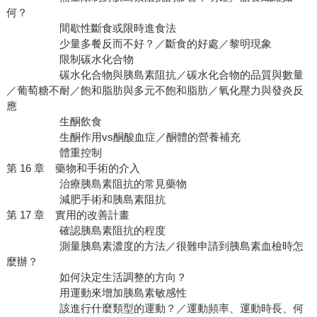
何？
間歇性斷食或限時進食法
少量多餐反而不好？／斷食的好處／黎明現象
限制碳水化合物
碳水化合物與胰島素阻抗／碳水化合物的品質與數量
／葡萄糖不耐／飽和脂肪與多元不飽和脂肪／氧化壓力與發炎反
應
生酮飲食
生酮作用vs酮酸血症／酮體的營養補充
體重控制
第 16 章 藥物和手術的介入
治療胰島素阻抗的常見藥物
減肥手術和胰島素阻抗
第 17 章 實用的改善計畫
確認胰島素阻抗的程度
測量胰島素濃度的方法／很難申請到胰島素血檢時怎
麼辦？
如何決定生活調整的方向？
用運動來增加胰島素敏感性
該進行什麼類型的運動？／運動頻率、運動時長、何