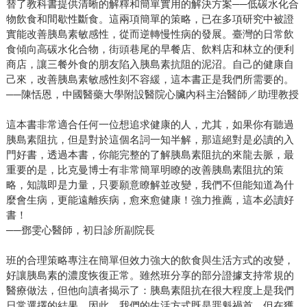
替了教科書提供清晰的解釋和簡單實用的解決方案──低碳水化合
物飲食和間歇性斷食。這兩項簡單的策略，已在多項研究中被證
實能改善胰島素敏感性，從而逆轉慢性病的發展。臺灣的日常飲
食傾向高碳水化合物，街頭巷尾的早餐店、飲料店和林立的便利
商店，讓三餐外食的朋友陷入胰島素抗阻的泥沼。自己的健康自
己來，改善胰島素敏感性刻不容緩，這本書正是我們所需要的。
──陳恬恩，中國醫藥大學附設醫院心臟內科主治醫師／助理教授
這本書非常適合任何一位想追求健康的人，尤其，如果你有聽過
胰島素阻抗，但是對於這個名詞一知半解，那這絕對是必讀的入
門好書，透過本書，你能完整的了解胰島素阻抗的來龍去脈，最
重要的是，比克曼博士有非常簡單明瞭的改善胰島素阻抗的策
略，知識即是力量，只要願意瞭解並改變，我們不但能知道為什
麼會生病，更能遠離疾病，愈來愈健康！強力推薦，這本必讀好
書！
──鄧雯心醫師，初日診所副院長
班的合理策略專注在簡單但效力強大的飲食與生活方式的改變，
好讓胰島素的濃度恢復正常。雖然班分享的部分證據支持常規的
醫療做法，但他向讀者揭示了：胰島素阻抗在很大程度上是我們
日常選擇的結果。因此，我們的生活方式既是罪魁禍首，但在獲