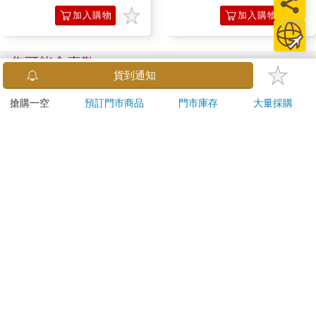
加入購物
加入購物
這個理論認為，阿茲海默症患者的大腦中，會有由β澱粉樣蛋白構
車
車
成的斑塊堆積。澱粉樣蛋白本是身體會正常生成的蛋白質碎片，
但當它們結合成被稱為斑塊的團塊時，就可能會干擾正常的大腦
您可能會喜歡
功能，包括記憶、情緒、運動功能和學習等。
貨到通知
由於這些澱粉樣蛋白斑塊具有不可忽視的危害性，我們的大腦因
此內建有一些程序，以防止這些斑塊形成，當中最重要的預防機
搶購一空
預訂門市商品
門市庫存
大量採購
制，就是「載脂蛋白E」，這是一種能在體內發揮許多功能的脂蛋
白。
當載脂蛋白E正常發揮功能時，會將必需的膽固醇攜帶到我們的大
腦神經元，同時進一步分解澱粉樣蛋白斑塊。不過，載脂蛋白E有
三種基因型，而全體人口中大約有15％的人擁有「載脂蛋白
E4」，在正常表現的濃度下，這個基因型無法執行上述分解斑塊
的職責──攜帶載脂蛋白E4基因的人到70歲左右時，罹患阿茲海
默症的機率大約是一般人的10～30倍。
【Kolin 歌林】無線
怪獸8號 特別篇 保科
【T
基於這個原因，在研究探討罹患阿茲海默症風險因子時，攜帶載
Tritan隨行果汁機(KJE-
特休日小冊子套組[限
典積
MN502)
加購]
脂蛋白E4基因通常是最重要的變量。芬蘭的一個研究團隊在許多
720
180
特價
元
特價
元
51
折
1280
地區，針對廣大人口進行一項阿茲海默症風險因子調查，不出所
料，具有載脂蛋白E4基因型態是阿茲海默症患者最顯著的變量，
加入購物車
加入購物車
接下來的另一個重要變量是：空腹胰島素值，而且從統計學的角