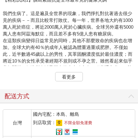
我們生病了。這是遍及全世界的現象，我們掙扎對抗著過去很少
見的疾病－－而且比較常打敗仗。每一年，世界各地大約有1000
萬人死於癌症，將近2000萬人死於心臟疾病。全球另外還有5000
萬人患有阿茲海默症，而且差不多有5億人患有糖尿病。
在這類疾病變得日益常見的同時，其他不那麼致命的疾病也在增
加。全球大約有40％的成年人被認為體重過重或肥胖。不僅如
此，近半數過45歲以上的男性，其睪固酮濃度低於最佳濃度；而
將近10％的女性承受著經期不規則或不孕之苦。雖然看起來似乎
毫無關聯，但這所有以及更多的疾患確實有一項共通之處－－胰
島素阻抗在不同程度上導致問題發生、使其惡化。
看更多
你可能也有胰島素阻抗的問題！而且非常有可能－－最近一項的
研究顯示，全美高達85％的成年人可能患有胰島素阻抗，還要再
加上墨西哥、中國和印度的半數成年人，以及歐洲與加拿大超過
配送方式
三分之一的成年人。這個問題至少在太平洋群島、北非和中東都
普遍存在。
國內宅配：本島、離島
事實上，胰島素阻抗是全球最常見的健康失調，每年受其影響的
成人和兒童人數超過其他疾病。然而，大多數人對「胰島素阻
到店取貨：
台灣
不限金額免運費
抗」一詞並不熟悉，或者即使聽過也不瞭解。這並不使人意外－
－我是一名生化科學家和教授，目前正專注於胰島素阻抗的研