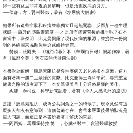
得一些有益且非常規的見解時，也是治癒疾病的良方。
──傑森．方，腎科醫師，著有《糖尿病大解密》
如果所有這些症狀和疾病並非獨立且毫無關聯，反而某一種生理
狀態──飆升的胰島素濃度──才是所有痛苦背後的推手呢？在本
書當中，班傑明．比克曼揭露了現代疾病的根源，並提供一份簡
明的路線圖來協助你重返或維持健康。
──勞勃．沃爾夫，《紐約時報》和《華爾街日報》暢銷作家，著
有《風靡全美 ！舊石器時代健康法則》
本書對於瞭解「胰島素阻抗是慢性疾病與老化的根本原因」這方
面有著獨一無二且嚴謹的貢獻。比克曼博士為科學家、尋找重返
健康之路的讀者寫下了一本文筆優美且十分通俗易懂的著作。
──妮娜．泰柯兹，科學新聞記者，著有《令人大感意外的脂肪》
是讓「胰島素阻抗」成為公共詞彙之一的時候了。現今竟然有這
麼多人都沒有意識到，這個普遍存在、會帶來嚴重後果的狀況是
重大問題，而這正是本書所要著手解決的問題。
──阿西姆．馬爾霍特拉 博士，心臟科醫生、實證醫學教授