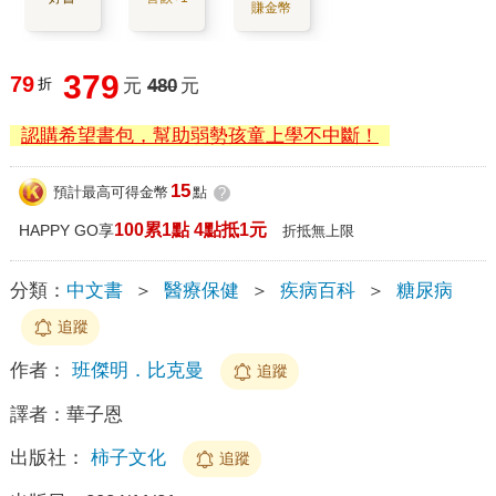
賺金幣
379
79
折
元
480
元
認購希望書包，幫助弱勢孩童上學不中斷！
15
預計最高可得金幣
點
?
100累1點 4點抵1元
HAPPY GO享
折抵無上限
分類：
中文書
＞
醫療保健
＞
疾病百科
＞
糖尿病
追蹤
作者：
班傑明．比克曼
追蹤
譯者：
華子恩
出版社：
柿子文化
追蹤