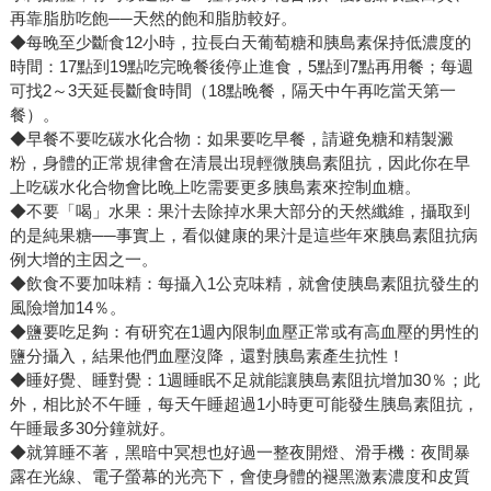
再靠脂肪吃飽──天然的飽和脂肪較好。
◆每晚至少斷食12小時，拉長白天葡萄糖和胰島素保持低濃度的
時間：17點到19點吃完晚餐後停止進食，5點到7點再用餐；每週
可找2～3天延長斷食時間（18點晚餐，隔天中午再吃當天第一
餐）。
◆早餐不要吃碳水化合物：如果要吃早餐，請避免糖和精製澱
粉，身體的正常規律會在清晨出現輕微胰島素阻抗，因此你在早
上吃碳水化合物會比晚上吃需要更多胰島素來控制血糖。
◆不要「喝」水果：果汁去除掉水果大部分的天然纖維，攝取到
的是純果糖──事實上，看似健康的果汁是這些年來胰島素阻抗病
例大增的主因之一。
◆飲食不要加味精：每攝入1公克味精，就會使胰島素阻抗發生的
風險增加14％。
◆鹽要吃足夠：有研究在1週內限制血壓正常或有高血壓的男性的
鹽分攝入，結果他們血壓沒降，還對胰島素產生抗性！
◆睡好覺、睡對覺：1週睡眠不足就能讓胰島素阻抗增加30％；此
外，相比於不午睡，每天午睡超過1小時更可能發生胰島素阻抗，
午睡最多30分鐘就好。
◆就算睡不著，黑暗中冥想也好過一整夜開燈、滑手機：夜間暴
露在光線、電子螢幕的光亮下，會使身體的褪黑激素濃度和皮質