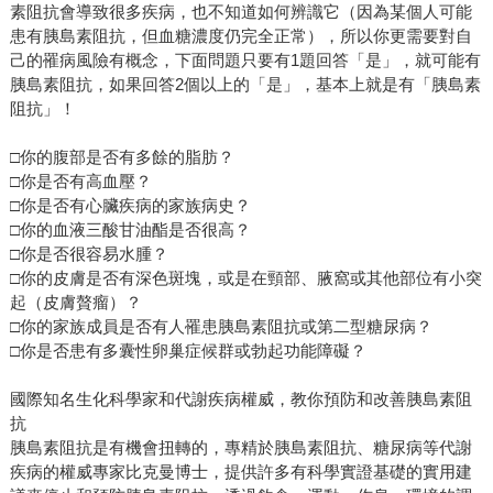
素阻抗會導致很多疾病，也不知道如何辨識它（因為某個人可能
患有胰島素阻抗，但血糖濃度仍完全正常），所以你更需要對自
己的罹病風險有概念，下面問題只要有1題回答「是」，就可能有
胰島素阻抗，如果回答2個以上的「是」，基本上就是有「胰島素
阻抗」！
□你的腹部是否有多餘的脂肪？
□你是否有高血壓？
□你是否有心臟疾病的家族病史？
□你的血液三酸甘油酯是否很高？
□你是否很容易水腫？
□你的皮膚是否有深色斑塊，或是在頸部、腋窩或其他部位有小突
起（皮膚贅瘤）？
□你的家族成員是否有人罹患胰島素阻抗或第二型糖尿病？
□你是否患有多囊性卵巢症候群或勃起功能障礙？
國際知名生化科學家和代謝疾病權威，教你預防和改善胰島素阻
抗
胰島素阻抗是有機會扭轉的，專精於胰島素阻抗、糖尿病等代謝
疾病的權威專家比克曼博士，提供許多有科學實證基礎的實用建