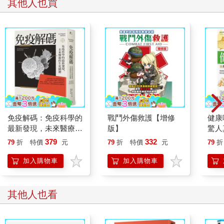
會感知胰島素並對其做出反應，這有助於它們發揮功能。有一項
其他人也買
傑出研究，是以大鼠為實驗模型探討第一型糖尿病，研究中的部
分大鼠無法製造胰島素。與控制組中胰島素製造量屬於標準的大
鼠相比，患有第一型糖尿病的大鼠學會走迷宮的能力比較差，然
而，當牠們接受胰島素後，其學習和記憶力便有所改善。
這清楚地顯示出胰島素在正常大腦功能中的重要性。但當你體內
的胰島素過多，或是大腦對胰島素失去反應時（也就是大腦出現
胰島素阻抗的時候），就會產生問題。在談到胰島素阻抗時，我
們通常傾向認為只有肌肉或肝臟等少數組織才會出現胰島素阻
抗，然而，如今研究人員已經愈來愈認識到：大腦會和其他組織
也會同時出現胰島素阻抗。
免疫解碼：免疫科學的
戰鬥外傷救護【增修
健康
我們的大腦結構需要健全的胰島素敏感性，長期的胰島素阻抗會
最新發現，未來醫療的
版】
驚人
讓大腦的生理構造出現變化。一項近期研究發現，在患有胰島素
生死關鍵
較營
379
332
79
折
特價
元
79
折
特價
元
79
折
阻抗的情況下，每經過十年，大腦看起來會比對胰島素敏感的同
脂肪
齡者大腦老2歲，其中一個顯而易見的後果，就是正常的大腦功能
的5
加入購物車
加入購物車
會受到損害。此外，對胰島素比較沒有反應也會損害我們的短期
學習能力，還可能會使我們的長期記憶受到損傷。
其他人也看
第三型糖尿病－－阿茲海默症
「失智症」指的是一個人的記憶和心智功能喪失，危害到日常生