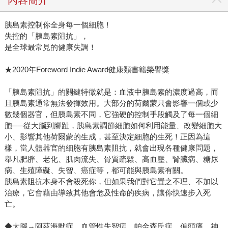
胰島素控制你全身每一個細胞！
失控的「胰島素阻抗」，
是全球最常見的健康失調！
★2020年Foreword Indie Award健康類書籍榮譽獎
「胰島素阻抗」的關鍵特徵就是：血液中胰島素的濃度過高，而
且胰島素通常無法發揮效用。大部分的荷爾蒙只會影響一個或少
數幾個器官，但胰島素不同，它強硬的控制手段觸及了每一個細
胞──從大腦到腳趾，胰島素調節細胞如何利用能量、改變細胞大
小、影響其他荷爾蒙的生成，甚至決定細胞的生死！正因為這
樣，當人體器官的細胞有胰島素阻抗，就會出現各種健康問題，
舉凡肥胖、老化、肌肉流失、骨質疏鬆、高血壓、腎臟病、糖尿
病、生殖障礙、失智、癌症等，都可能與胰島素有關。
胰島素阻抗本身不會殺死你，但如果我們對它置之不理、不加以
治療，它會藉由導致其他會危及性命的疾病，讓你快速步入死
亡。
◆大腦→阿茲海默症、血管性失智症、帕金森氏症、偏頭痛、神