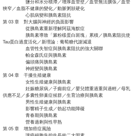
鹽分和水分積滯／增厚血管壁／血管無法擴張／血管
狹窄／血脂不健康的變化／動脈粥狀硬化
心肌病變和胰島素阻抗
第 03 章 對大腦與神經的負面影響
從胰島素重新理解阿茲海默症
胰島素導致「澱粉樣蛋白斑塊」累積／胰島素阻抗使
Tau蛋白過度活化／新理論：葡萄糖代謝減退
血管性失智症與胰島素阻抗的強大關聯
帕金森氏症與胰島素
偏頭痛與胰島素
神經變與胰島素
第 04 章 干擾生殖健康
女性生殖健康與胰島素
妊娠糖尿病／子癲前症／嬰兒體重過重與過輕／母乳
供應不足／多囊性卵巢症候群／生育治療與胰島素
男性生殖健康與胰島素
影響精子生成／勃起功能障礙
青春期與胰島素
營養過剩與性早熟
第 05 章 增加癌症風險
讓癌細胞失控生長的二大因素