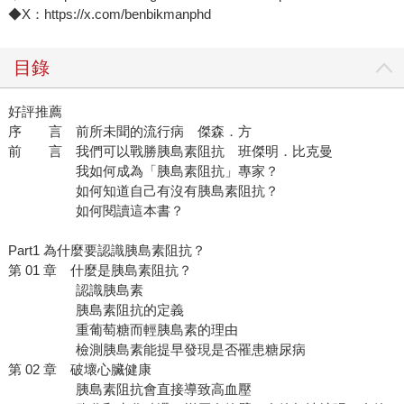
◆X：https://x.com/benbikmanphd
目錄
好評推薦
序 言 前所未聞的流行病 傑森．方
前 言 我們可以戰勝胰島素阻抗 班傑明．比克曼
我如何成為「胰島素阻抗」專家？
如何知道自己有沒有胰島素阻抗？
如何閱讀這本書？
Part1 為什麼要認識胰島素阻抗？
第 01 章 什麼是胰島素阻抗？
認識胰島素
胰島素阻抗的定義
重葡萄糖而輕胰島素的理由
檢測胰島素能提早發現是否罹患糖尿病
第 02 章 破壞心臟健康
胰島素阻抗會直接導致高血壓