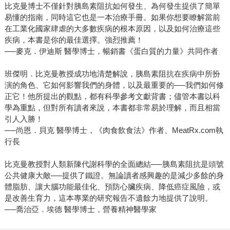
比克曼博士不僅針對胰島素阻抗如何發生、為何發生提供了簡單
易懂的指南，同時這它也是一本治療手冊。如果你想要瞭解當前
在工業化國家肆虐的大多數疾病的根本原因，以及如何治療這些
疾病，本書是你的最佳選擇。強烈推薦！
──麥克．伊迪斯 醫學博士，暢銷書《蛋白質的力量》共同作者
班傑明．比克曼教授成功地清楚解說，胰島素阻抗在疾病中所扮
演的角色、它如何影響我們的身體，以及最重要的──我們如何修
正它！他所提出的觀點，都有科學參考文獻背書；儘管本書以科
學為重點，但對所有讀者來說，本書都非常易於理解，而且相當
引人入勝！
──尚恩．貝克 醫學博士，《肉食飲食法》作者、MeatRx.com執
行長
比克曼教授對人類新陳代謝科學的全面總結──胰島素阻抗是頭號
公共健康大敵──提供了鐵證。無論讀者感興趣的是減少多餘的身
體脂肪、讓大腦功能最佳化、預防心臟疾病、降低癌症風險，或
是改善生育力，這本專業的研究報告不遺餘力地提供了說明。
──喬治亞．埃德 醫學博士，營養精神醫學家