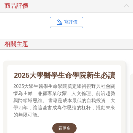
大學教授後才終於覺醒，意識到其中的關聯。
商品評價
我的第一個教學任務，是為大學生講授一門叫做「病理生理學」
的課程－－也就是我們的身體系統在生病或受傷時會如何運行。
做為一名科學家，我一直在研究「是什麼導致胰島素阻抗」，然
寫評價
而在當時，胰島素除了是第二型糖尿病的前兆、與心臟疾病間有
牽強附會的關係之外，我並不真的認為胰島素阻抗與慢性疾病有
關。
相關主題
從一開始為課程整合講課內容時，我就盡可能地將重點放在胰島
素阻抗，以發揮我的優勢。同樣也在那個時期，我的眼界大開。
我記得特別清楚的事情是：那時我正在準備講授關於心血管疾病
－－全球首要死因－－的課程內容，我找到無數強調胰島素阻抗
能以許多不同途徑直接導致高血壓、高膽固醇、動脈血栓和更多
2025大學醫學生命學院新生必讀
疾病的科學文獻，並因而大感震驚－－這其中的關聯匪淺！
2025大學生醫學生命學院奠定學術視野與社會關
於是，我開始嘗試找出胰島素阻抗存在於其他疾病的證據，而我
發現到，胰島素阻抗出現在幾乎每一種慢性疾病中－－胰島素阻
懷為主軸，兼顧專業啟蒙、人文倫理、前沿趨勢
抗會導致糖尿病以外的疾病！我從來沒有真正意識到這個事實，
與跨領域思維。 書籍是成本最低的自我投資，大
而這樣的我竟然被公認為是胰島素阻抗方面的專家！
學四年，讓這些書成為你思維的杠杆，撬動未來
我很疑惑，為什麼胰島素阻抗在討論健康議題的時候並沒有更經
的無限可能。
常地被提起，但隨著時間過去，我也瞭解到，人們要體認到這個
問題的嚴重性，就得梳理成千上百份科學期刊和文獻、理解其中
看更多
的術語，而且還要能將當中的線索聯繫起來；更困難的是，他們