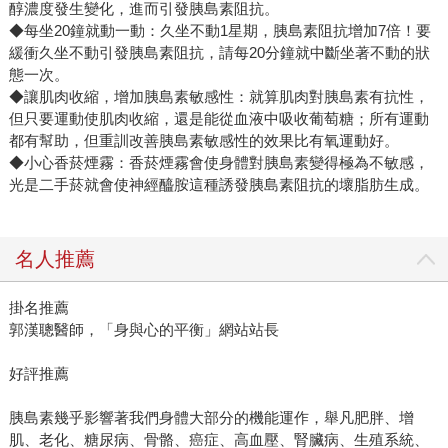
醇濃度發生變化，進而引發胰島素阻抗。
◆每坐20鐘就動一動：久坐不動1星期，胰島素阻抗增加7倍！要
緩衝久坐不動引發胰島素阻抗，請每20分鐘就中斷坐著不動的狀
態一次。
◆讓肌肉收縮，增加胰島素敏感性：就算肌肉對胰島素有抗性，
但只要運動使肌肉收縮，還是能從血液中吸收葡萄糖；所有運動
都有幫助，但重訓改善胰島素敏感性的效果比有氧運動好。
◆小心香菸煙霧：香菸煙霧會使身體對胰島素變得極為不敏感，
光是二手菸就會使神經醯胺這種誘發胰島素阻抗的壞脂肪生成。
名人推薦
掛名推薦
郭漢聰醫師，「身與心的平衡」網站站長
好評推薦
胰島素幾乎影響著我們身體大部分的機能運作，舉凡肥胖、增
肌、老化、糖尿病、骨骼、癌症、高血壓、腎臟病、生殖系統、