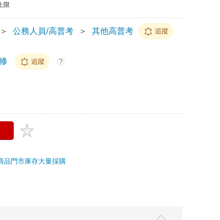
上限
＞
公務人員/高普考
＞
其他高普考
追蹤
編修
追蹤
?
商品
門市庫存
大量採購