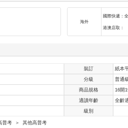
國際快遞：
海外
港澳店取：
裝訂
紙本
分級
普通
商品規格
16開1
適讀年齡
全齡
級別
高普考
＞
其他高普考