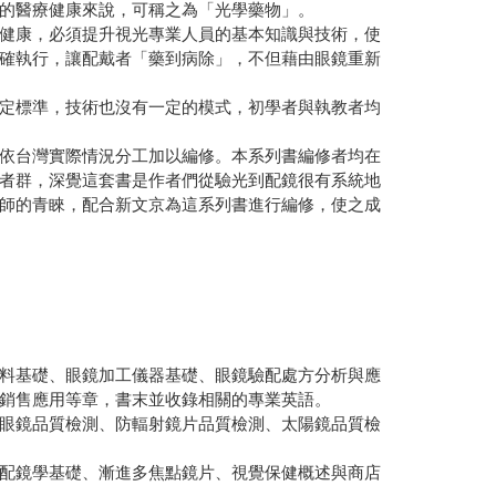
的醫療健康來說，可稱之為「光學藥物」。
健康，必須提升視光專業人員的基本知識與技術，使
確執行，讓配戴者「藥到病除」，不但藉由眼鏡重新
定標準，技術也沒有一定的模式，初學者與執教者均
依台灣實際情況分工加以編修。本系列書編修者均在
者群，深覺這套書是作者們從驗光到配鏡很有系統地
師的青睞，配合新文京為這系列書進行編修，使之成
料基礎、眼鏡加工儀器基礎、眼鏡驗配處方分析與應
銷售應用等章，書末並收錄相關的專業英語。
眼鏡品質檢測、防輻射鏡片品質檢測、太陽鏡品質檢
配鏡學基礎、漸進多焦點鏡片、視覺保健概述與商店