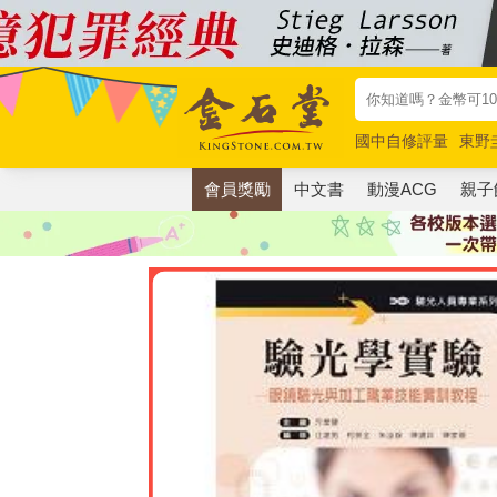
國中自修評量
東野
唯紅花綻放
奧德賽
會員獎勵
中文書
動漫ACG
親子