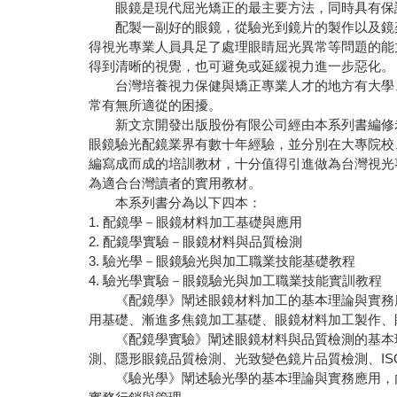
眼鏡是現代屈光矯正的最主要方法，同時具有保護
配製一副好的眼鏡，從驗光到鏡片的製作以及鏡架
得視光專業人員具足了處理眼睛屈光異常等問題的能
得到清晰的視覺，也可避免或延緩視力進一步惡化。
台灣培養視力保健與矯正專業人才的地方有大學、
常有無所適從的困擾。
新文京開發出版股份有限公司經由本系列書編修老
眼鏡驗光配鏡業界有數十年經驗，並分別在大專院校
編寫成而成的培訓教材，十分值得引進做為台灣視光
為適合台灣讀者的實用教材。
本系列書分為以下四本：
1. 配鏡學－眼鏡材料加工基礎與應用
2. 配鏡學實驗－眼鏡材料與品質檢測
3. 驗光學－眼鏡驗光與加工職業技能基礎教程
4. 驗光學實驗－眼鏡驗光與加工職業技能實訓教程
《配鏡學》闡述眼鏡材料加工的基本理論與實務應
用基礎、漸進多焦鏡加工基礎、眼鏡材料加工製作、
《配鏡學實驗》闡述眼鏡材料與品質檢測的基本理
測、隱形眼鏡品質檢測、光致變色鏡片品質檢測、IS
《驗光學》闡述驗光學的基本理論與實務應用，內