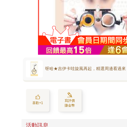
呀哈★吉伊卡哇旋風再起，精選周邊看過來
寫評價
喜歡+1
賺金幣
活動訊息