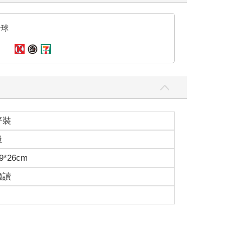
全球
平裝
級
9*26cm
適讀