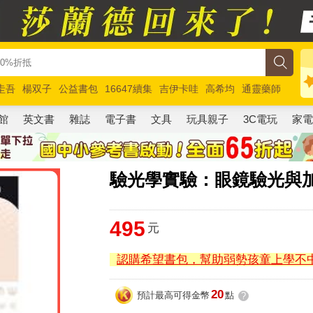
圭吾
楊双子
公益書包
16647續集
吉伊卡哇
高希均
通靈藥師
路邊攤新作
馬斯克
玩具總動員5
超慢跑
館
英文書
雜誌
電子書
文具
玩具親子
3C電玩
家
驗光學實驗：眼鏡驗光與
495
元
認購希望書包，幫助弱勢孩童上學不
20
預計最高可得金幣
點
?