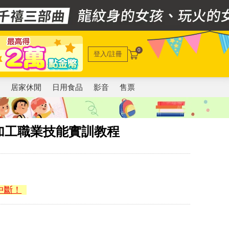
0
登入/註冊
電
居家休閒
日用食品
影音
售票
加工職業技能實訓教程
中斷！