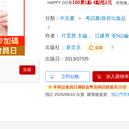
100累1點 4點抵1元
HAPPY GO享
折抵無
分類：
中文書
＞
考試書/政府出版品
?
作者：
亓昊慧 主編
、
江建男 等5位
出版社：
新文京
追蹤
?
出版日：
2013/07/05
加購
立即結帳
加入購物車
※ 本商品會員日滿額金幣加碼回饋最高15倍
預計 2026/08/15 出貨
購買後進貨
預訂門市