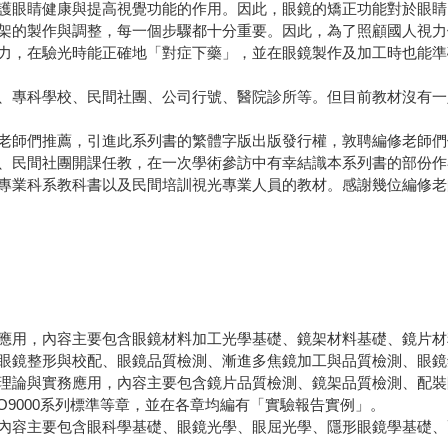
眼睛健康與提高視覺功能的作用。因此，眼鏡的矯正功能對於眼睛
的製作與調整，每一個步驟都十分重要。因此，為了照顧國人視力
力，在驗光時能正確地「對症下藥」，並在眼鏡製作及加工時也能準
專科學校、民間社團、公司行號、醫院診所等。但目前教材沒有一
師們推薦，引進此系列書的繁體字版出版發行權，敦聘編修老師們
、民間社團開課任教，在一次學術參訪中有幸結識本系列書的部份作
專業科系教科書以及民間培訓視光專業人員的教材。感謝幾位編修老
用，內容主要包含眼鏡材料加工光學基礎、鏡架材料基礎、鏡片材
眼鏡整形與校配、眼鏡品質檢測、漸進多焦鏡加工與品質檢測、眼鏡
論與實務應用，內容主要包含鏡片品質檢測、鏡架品質檢測、配裝
O9000系列標準等章，並在各章均編有「實驗報告實例」。
容主要包含眼科學基礎、眼鏡光學、眼屈光學、隱形眼鏡學基礎、