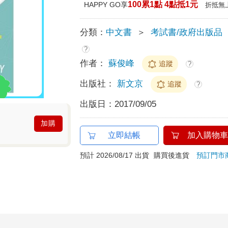
100累1點 4點抵1元
HAPPY GO享
折抵無
分類：
中文書
＞
考試書/政府出版品
?
作者：
蘇俊峰
追蹤
?
出版社：
新文京
追蹤
?
出版日：
2017/09/05
加購
立即結帳
加入購物車
預計 2026/08/17 出貨
購買後進貨
預訂門市