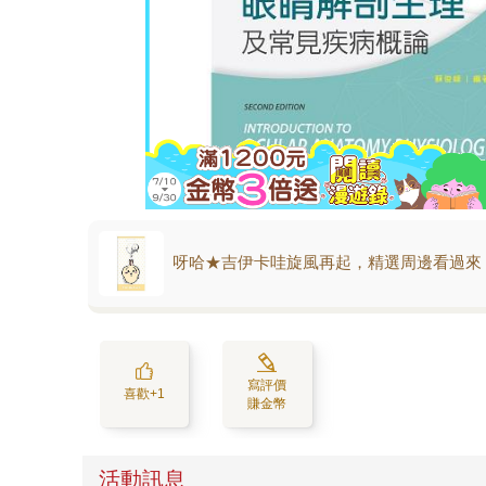
呀哈★吉伊卡哇旋風再起，精選周邊看過來
寫評價
喜歡+1
賺金幣
活動訊息