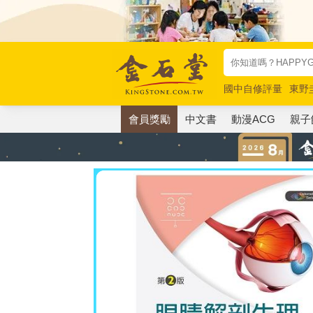
國中自修評量
東野
唯紅花綻放
奧德賽
會員獎勵
中文書
動漫ACG
親子