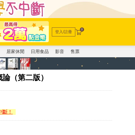
0
登入/註冊
電
居家休閒
日用食品
影音
售票
概論（第二版）
中斷！