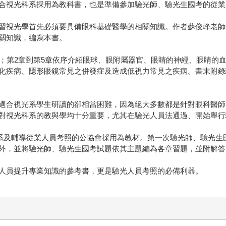
合視光科系採用為教科書，也是準備參加驗光師、驗光生國考的從業
習視光學首先必須要具備眼科基礎醫學的相關知識。作者蘇俊峰老師
關知識，編寫本書。
；第2章到第5章依序介紹眼球、眼附屬器官、眼睛的神經、眼睛的血
化疾病、隱形眼鏡常見之併發症及造成低視力常見之疾病。書末附錄
適合視光系學生研讀的卻相當困難，因為絕大多數都是針對眼科醫師
對視光科系的教與學均十分重要，尤其在驗光人員法通過、開始舉行
科系及輔導從業人員考照的公協會採用為教材。第一次驗光師、驗光生
外，並將驗光師、驗光生國考試題依其主題編為各章習題，並附解答
人員提升專業知識的參考書，更是驗光人員考照的必備利器。