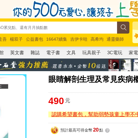
圭吾
楊双子
公益書包
16647續集
吉伊卡哇
高希均
通靈藥師
路邊攤新作
馬斯克
玩具總動員5
超慢跑
館
英文書
雜誌
電子書
文具
玩具親子
3C電玩
家
眼睛解剖生理及常見疾病
490
元
認購希望書包，幫助弱勢孩童上學不
20
預計最高可得金幣
點
?