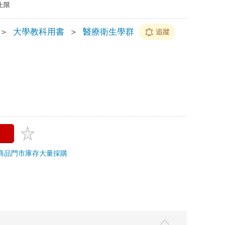
上限
＞
大學教科用書
＞
醫療衛生學群
追蹤
商品
門市庫存
大量採購