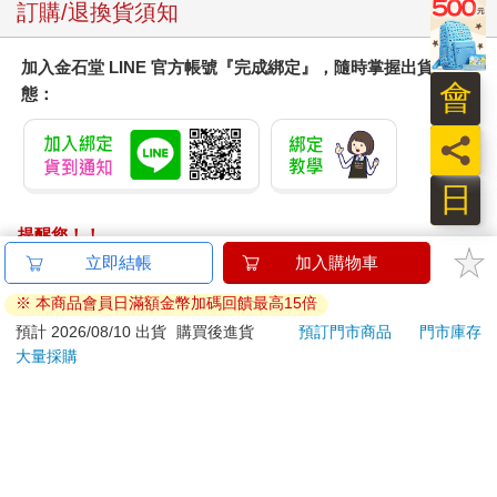
訂購/退換貨須知
加入金石堂 LINE 官方帳號『完成綁定』，隨時掌握出貨動
會
態：
員
日
提醒您！！
金石堂及銀行均不會請您操作ATM! 如接獲電話要求您前往
立即結帳
加入購物車
ATM提款機，請不要聽從指示，以免受騙上當！
※ 本商品會員日滿額金幣加碼回饋最高15倍
退換貨須知：
預計 2026/08/10 出貨
購買後進貨
預訂門市商品
門市庫存
大量採購
**提醒您，鑑賞期不等於試用期，退回商品須為全新狀態**
依據「消費者保護法」第19條及行政院消費者保護處公告之
「通訊交易解除權合理例外情事適用準則」，以下商品購買
後，除商品本身有瑕疵外，將不提供7天的猶豫期：
易於腐敗、保存期限較短或解約時即將逾期。（如：生
鮮食品）