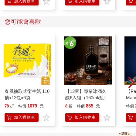
上/吊掛 可登機 合格檢
入
加入購物車
加入購物車
驗
您可能會喜歡
春風抽取式衛生紙 110
【13章】專業冰滴久
【Pa
抽x12包x6袋
釀6入組（160ml/瓶）
Mar
燈
1079
855
78
折
特價
元
8
折
特價
元
特價
加入購物車
加入購物車