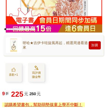
呀哈★吉伊卡哇旋風再起，精選周邊看過
加購
來
寫評價
喜歡+1
賺金幣
225
9
折
元
250
元
認購希望書包，幫助弱勢孩童上學不中斷！