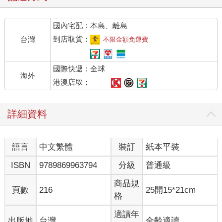
國內宅配：本島、離島
到店取貨：
台灣
不限金額免運費
國際快遞：全球
海外
港澳店取：
詳細資料
語言
中文繁體
裝訂
紙本平裝
ISBN
9789869963794
分級
普通級
商品規
頁數
216
25開15*21cm
格
適讀年
出版地
台灣
全齡適讀