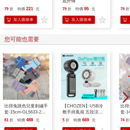
底外傳
221
95
79
折
特價
元
79
折
特價
元
79
折
加入購物車
加入購物車
您可能也需要
比得兔跳色兒童刺繡手
【CHOZEN】USB冷
比得
套-15cm-GL5633-2雙
敷手持風扇 五段涼感
套-1
入
風速 超長續航9.hr 手
色兒
488
669
81
折
特價
元
5
折
特價
元
74
折
持/掛脖/可折疊/放桌
套-1