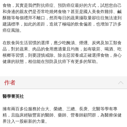
食物，其實是我們對抗癌症、預防癌症最好的方式，試想您自己
和身邊的親友們是否常吃燒烤食物？甚至是國人美食炸雞排、鹹
酥雞等每個禮拜不離口，然而每日的蔬果攝取量卻往往無法達到
建議標準，如此的差距，造就了極端的飲食偏差，也增加了許多
癌症風險。
在飲食與生活習慣的選擇，應少吃醃漬、煙燻、炭烤及加工類食
品，對於蔬果、肉品的食用應適量且均衡，如有吸菸、喝酒、吃
檳榔等習慣，則要謹慎戒除。除去惡習養成正確選擇食物，身心
健康的狀態，相信能在預防及抗癌下有更多的幫助。
作者
醫學菁英社
擁有兩百多位服務於台大、榮總、三總、長庚、北醫等學有專
精，且臨床經驗豐富的醫師、藥師、營養師顧問群，為醫療保健
界注入一股嶄新的力量。