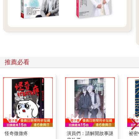
推薦必看
怪奇微微疼
演員們：請解開故事謎
祕密