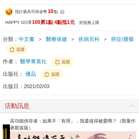
10
預計最高可得金幣
點
?
100累1點 4點抵1元
HAPPY GO享
折抵無上限
分類：
中文書
＞
醫療保健
＞
疾病百科
＞
癌症/腫瘤
追蹤
作者：
醫學菁英社
追蹤
出版社：
優品
追蹤
出版日：
2021/02/03
活動訊息
高功能倖存者：如果不「有用」，我還值得被愛嗎？（限量作
2
者親簽版）