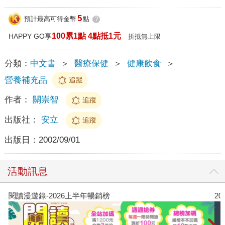
5
預計最高可得金幣
點
?
100累1點 4點抵1元
HAPPY GO享
折抵無上限
分類：
中文書
＞
醫療保健
＞
健康飲食
＞
營養補充品
追蹤
作者：
關崇智
追蹤
出版社：
安立
追蹤
出版日：
2002/09/01
活動訊息
閱讀漫遊錄-2026上半年暢銷榜
2