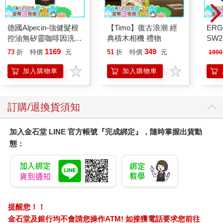
德國Alpecin-強健髮根
【Timo】復古浪潮 經
ERG
控油無矽靈咖啡因洗髮
典積木相機 禮物
SW2
凝露375ml/瓶-C1強健
泳心
1169
349
73
折
特價
元
51
折
特價
元
1990
髮根(護髮洗髮精/男士
錶
調理頭皮洗髮液/0矽靈
加入購物車
加入購物車
滋潤洗頭髮水/一般髮
質適用)
訂購/退換貨須知
加入金石堂 LINE 官方帳號『完成綁定』，隨時掌握出貨動
態：
提醒您！！
金石堂及銀行均不會請您操作ATM! 如接獲電話要求您前往