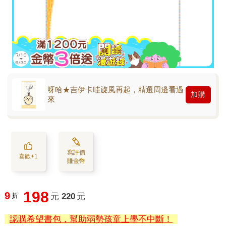
呀哈★吉伊卡哇旋風再起，精選周邊看過
加購
來
寫評價
喜歡+1
賺金幣
198
9
折
元
220
元
認購希望書包，幫助弱勢孩童上學不中斷！