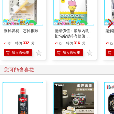
刪掉容易，忘掉很難
情緒價值：消除內耗，
請解
把情緒變得有價值，跟
誰都能自在相處
332
316
79
折
特價
元
79
折
特價
元
79
折
加入購物車
加入購物車
您可能會喜歡