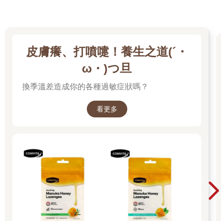
皮膚癢、打噴嚏！養生之道(´・
ω・)つ旦
換季溫差造成你的各種過敏症狀嗎？
看更多