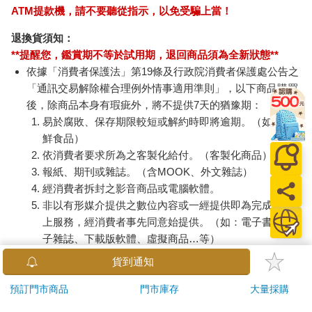
ATM提款機，請不要聽從指示，以免受騙上當！
退換貨須知：
**提醒您，鑑賞期不等於試用期，退回商品須為全新狀態**
依據「消費者保護法」第19條及行政院消費者保護處公告之
「通訊交易解除權合理例外情事適用準則」，以下商品購買
後，除商品本身有瑕疵外，將不提供7天的猶豫期：
易於腐敗、保存期限較短或解約時即將逾期。（如：生
鮮食品）
依消費者要求所為之客製化給付。（客製化商品）
報紙、期刊或雜誌。（含MOOK、外文雜誌）
經消費者拆封之影音商品或電腦軟體。
非以有形媒介提供之數位內容或一經提供即為完成之線
上服務，經消費者事先同意始提供。（如：電子書、電
子雜誌、下載版軟體、虛擬商品…等）
已拆封之個人衛生用品。（如：內衣褲、刮鬍刀、除毛
貨到通知
刀…等）
若非上列種類商品，均享有到貨7天的猶豫期（含例假
預訂門市商品
門市庫存
大量採購
日）。