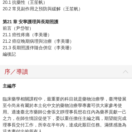
20.1 抗藥性（王笙帆）
20.2 常見副作用之預防與緩解（王笙帆）
第21 章 安寧護理與長期照護
前言（尹岱智）
21.1 癌性疼痛（李美珊）
21.2 癌症晚期病理與治療（李美珊）
21.3 長期照護伴隨合併症（李美珊）
編後記
序／導讀
主編序
臨床藥學相關課程中，最重要的科目就是藥物治療學，臺灣發展
至今尚未有屬於本土化中文的藥物治療學專書可供大家參考使
用。適逢臺北市藥師公會張文靜理事長想在任內為藥界貢獻一己
之力，在師生情誼促使下，委以重任擔任主編之職，期望能完成
理事長交付工作，所幸在半年內，達成此艱巨任務。滿懷感激為
這本書付出的所有人。