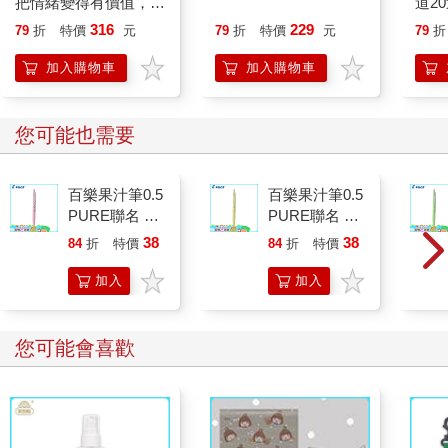
把情緒變得有價值，跟
道2
誰都能自在相處
316
229
79
折
特價
元
79
折
特價
元
79
折
加入購物車
加入購物車
您可能也需要
百樂果汁筆0.5
百樂果汁筆0.5
PURE聯名 頂
PURE聯名 檸
級白桃(限量)
檬(限量)
38
38
84
折
特價
元
84
折
特價
元
加入
加入
購物
購物
車
車
您可能會喜歡