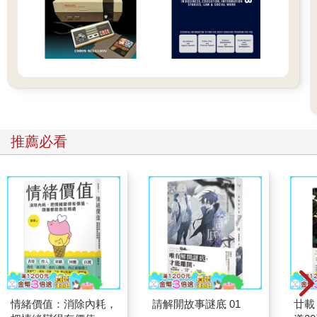
推薦必看
情緒價值：消除內耗，
請解開故事謎底 01
廿載