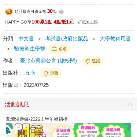
30
預計最高可得金幣
點
?
100累1點 4點抵1元
HAPPY GO享
折抵無上限
分類：
中文書
＞
考試書/政府出版品
＞
大學教科用書
＞
醫療衛生學群
追蹤
作者：
臺北市藥師公會 (總校閱)
追蹤
出版社：
五南
追蹤
出版日：
2023/07/25
活動訊息
閱讀漫遊錄-2026上半年暢銷榜