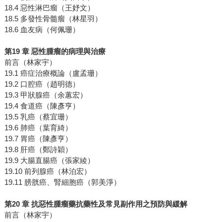
18.4 惡性淋巴瘤（王妤文）
18.5 多發性骨髓瘤（林星羽）
18.6 血友病（何佩珊）
第19 章 惡性腫瘤的病理與治療
前言（林家宇）
19.1 癌症治療概論（盧孟珊）
19.2 口腔癌（趙明德）
19.3 甲狀腺癌（余蕙宏）
19.4 食道癌（陳彥亨）
19.5 乳癌（蔡宜珊）
19.6 肺癌（葉育綺）
19.7 胃癌（陳彥亨）
19.8 肝癌（鄭詩穎）
19.9 大腸直腸癌（張家綾）
19.10 前列腺癌（林泊宏）
19.11 膀胱癌、腎細胞癌（郭美淨）
第20 章 抗惡性腫瘤藥抗藥性及常見副作用之預防與緩解
前言（林家宇）