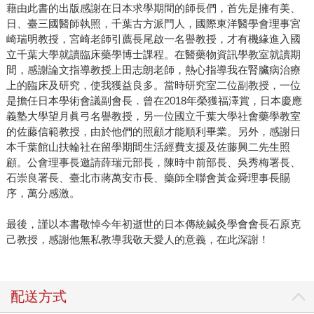
藉由此書的出版感謝在日本求學期間的師長們，首先是擁有美、
日、臺三國醫師執照，千葉古方派門人，國際東洋醫學會理事宮
崎瑞明教授，宮崎老師引薦長尾啟一名譽教授，才有機緣進入國
立千葉大學就讀臨床藥學博士課程。在醫藥物資訊學教室就讀期
間，感謝論文指導教授上田志朗老師，熱心指導我在腎臟病治療
上的臨床及研究，使我獲益良多。當時研究室二位副教授，一位
是擔任日本學術會議副會長．曾在2018年榮獲福澤賞，日本慶應
義塾大學望月眞弓名譽教授，另一位國立千葉大學社會藥學教室
的佐藤信範教授，由於他們的照顧才能順利畢業。另外，感謝日
本千葉館山扶輪社在留學期間生活經費支援及佐藤興二先生照
顧。公會理事長邀請薛瑞元部長，陳時中前部長、吳秀梅署長、
石崇良署長、臺北市蔣萬安市長、藥師全聯會黃金舜理事長賜
序，萬分感激。
最後，謹以本書敬悼今年初逝世的日本傳統鍼灸學會會長石原克
己教授，感謝他無私教導我敬天愛人的意義，在此深謝！
配送方式