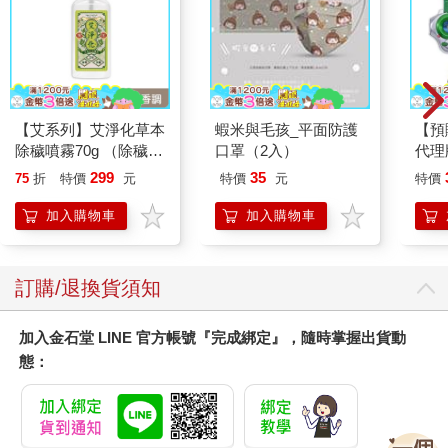
【艾系列】艾淨化草本
蝦米與毛孩_平面防護
【預
除穢噴霧70g （除穢/
口罩（2入）
代理
平安/淨化/艾草/芙蓉/
限定
299
35
75
折
特價
元
特價
元
特價
抹草） 此為單瓶賣場
25
另有多瓶組優惠賣場
加入購物車
加入購物車
訂購/退換貨須知
加入金石堂 LINE 官方帳號『完成綁定』，隨時掌握出貨動
態：