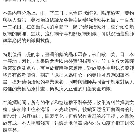
本書內容分為上、中、下三冊，包含症狀解說、臨床檢查、藥物
與病人資訊、藥物治療總論及各類疾病藥物治療共五篇，一百五
十二項目。在各類疾病的章節中，除了藥物治療外，也介紹各類
疾病的病理、症狀、流行病學等相關疾病知識，可以說涵蓋藥師
執業必備的知識與技能。
特別值得一提的事，臺灣的藥物品項眾多，來自歐、美、日、本
土等地，因此，本書除參考國內外實證指引外，並加入各大醫院
臨床案例及處方，著重於實際臨床應用，對於藥學生與執業藥師
均具有參考價值。期許「以病人為中心」的藥師可透過閱讀本
書，提升藥物治療的專業素養，同時與醫師共同合作制定對病人
最佳的藥物治療計畫，衛教病人正確的用藥安全知識。
在編撰期間，所有的作者和協編群不辭辛勞，收集資料並撰寫文
稿，多次線上往來溝通，才完成初稿。後續又經過五南圖書的封
面設計，內容編排，圖表美化，再經過作者群的校正後，本書終
於完成。本人學識淺薄，錯誤之處倘蒙國內外先知惠予指正則深
感幸甚。