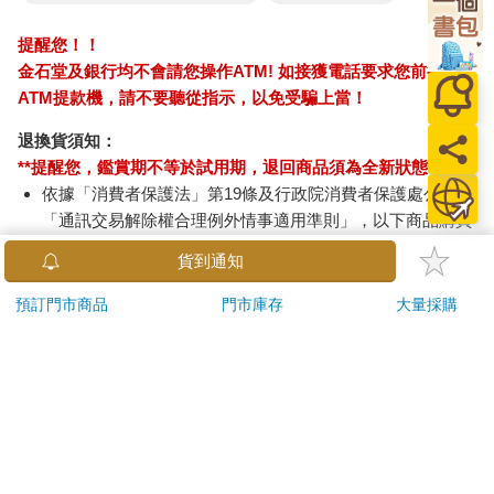
提醒您！！
金石堂及銀行均不會請您操作ATM! 如接獲電話要求您前往
ATM提款機，請不要聽從指示，以免受騙上當！
退換貨須知：
**提醒您，鑑賞期不等於試用期，退回商品須為全新狀態**
依據「消費者保護法」第19條及行政院消費者保護處公告之
「通訊交易解除權合理例外情事適用準則」，以下商品購買
後，除商品本身有瑕疵外，將不提供7天的猶豫期：
貨到通知
易於腐敗、保存期限較短或解約時即將逾期。（如：生
鮮食品）
預訂門市商品
門市庫存
大量採購
依消費者要求所為之客製化給付。（客製化商品）
報紙、期刊或雜誌。（含MOOK、外文雜誌）
經消費者拆封之影音商品或電腦軟體。
非以有形媒介提供之數位內容或一經提供即為完成之線
上服務，經消費者事先同意始提供。（如：電子書、電
子雜誌、下載版軟體、虛擬商品…等）
已拆封之個人衛生用品。（如：內衣褲、刮鬍刀、除毛