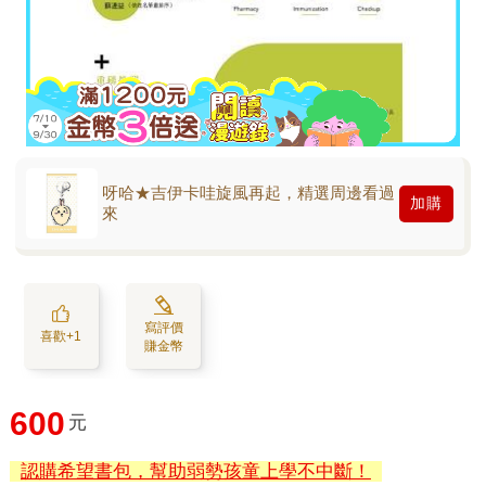
呀哈★吉伊卡哇旋風再起，精選周邊看過
加購
來
寫評價
喜歡+1
賺金幣
600
元
認購希望書包，幫助弱勢孩童上學不中斷！