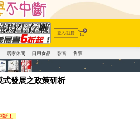
0
登入/註冊
電
居家休閒
日用食品
影音
售票
模式發展之政策研析
中斷！