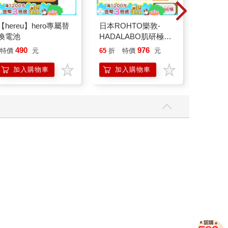
【hereu】hero專屬替
日本ROHTO樂敦-
【Tim
換電池
HADALABO肌研極潤
恆溫關節
金緻7重玻尿酸高效保
肩/手肘
490
976
特價
元
65
折
特價
元
1290
濕潤澤特濃精華乳液
加熱護
140ml/金瓶(Premium
膝熱敷
加入購物車
加入購物車
加
臉部肌膚護理乳霜,素
顏保養乾肌水凝乳)