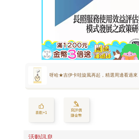
呀哈★吉伊卡哇旋風再起，精選周邊看過來
寫評價
喜歡+1
賺金幣
活動訊息