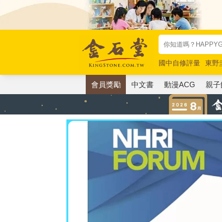
國中自修評量
東野
唯紅花綻放
奧德賽
會員獎勵
中文書
動漫ACG
親子