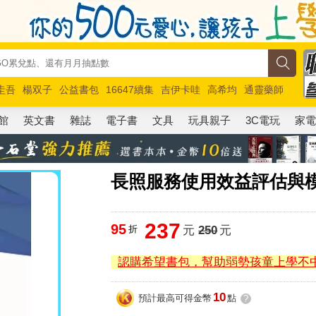
圭吾
楊双子
公益書包
16647續集
吉伊卡哇
高希均
通靈藥師
路邊攤新作
馬斯克
玩具總動員5
超慢跑
館
英文書
雜誌
電子書
文具
玩具親子
3C電玩
家
長照服務使用效益評估與
237
95
折
元
250
元
認購希望書包，幫助弱勢孩童上學不
10
預計最高可得金幣
點
?