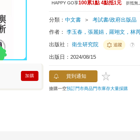
100累1點 4點抵1元
HAPPY GO享
折抵無
分類：
中文書
＞
考試書/政府出版品
作者：
李玉春，張麗娟，羅翊文，林
出版社：
衛生研究院
追蹤
?
出版日：
2024/08/15
加購
貨到通知
搶購一空
預訂門市商品
門市庫存
大量採購