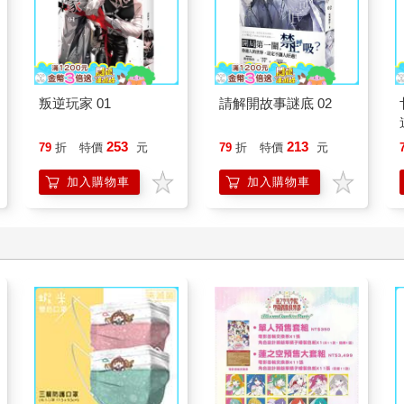
叛逆玩家 01
請解開故事謎底 02
253
213
79
折
特價
元
79
折
特價
元
加入購物車
加入購物車