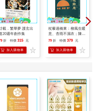
廿載．繁華夢 護玄出
杖藜過橋東：柳風生暖
刪掉容
道20週年創作集
意、杏雨不濕衣；陳亮
恭談以心轉境的適齡漫
315
379
79
折
特價
元
79
折
特價
元
79
折
想
加入購物車
加入購物車
加