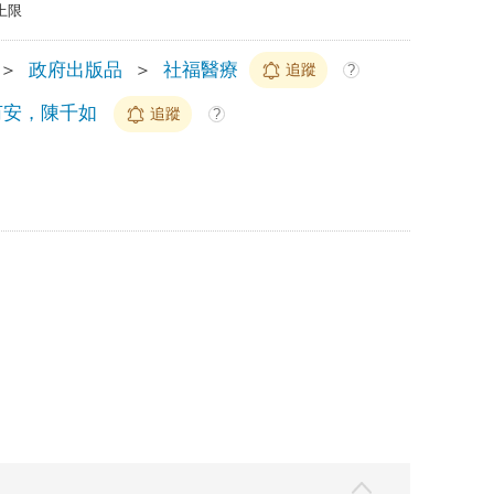
上限
＞
政府出版品
＞
社福醫療
追蹤
?
芮安，陳千如
追蹤
?