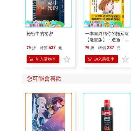
祕密中的祕密
一本書終結你的拖延症
【漫畫版】：透過「小
行動」打開大腦的行動
537
237
79
折
特價
元
79
折
特價
元
開關，懶人也能變身
「行動派」的37個科
加入購物車
加入購物車
學方法
您可能會喜歡