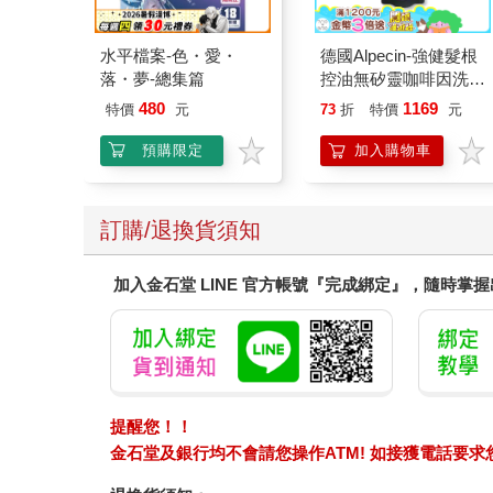
水平檔案-色・愛・
德國Alpecin-強健髮根
落・夢-總集篇
控油無矽靈咖啡因洗髮
凝露375ml/瓶-C1強健
480
1169
特價
元
73
折
特價
元
髮根(護髮洗髮精/男士
調理頭皮洗髮液/0矽靈
預購限定
加入購物車
滋潤洗頭髮水/一般髮
質適用)
訂購/退換貨須知
加入金石堂 LINE 官方帳號『完成綁定』，隨時掌
提醒您！！
金石堂及銀行均不會請您操作ATM! 如接獲電話要