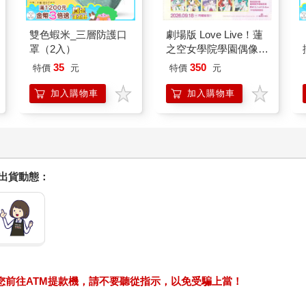
雙色蝦米_三層防護口
劇場版 Love Live！蓮
罩（2入）
之空女學院學園偶像俱
樂部 Bloom Garden
35
350
特價
元
特價
元
Party單人套票
加入購物車
加入購物車
握出貨動態：
求您前往ATM提款機，請不要聽從指示，以免受騙上當！