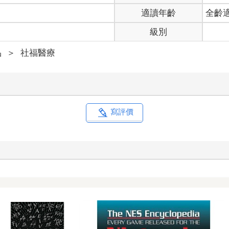
適讀年齡
全齡
級別
品
＞
社福醫療
寫評價