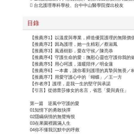
 台北護理專科學校、台中中山醫學院傑出校友
目錄
【推薦序1】以溫度與專業，締造優質護理的無限價
【推薦序2】因為護理，她一生精彩／蔡淑鳳
【推薦序3】風過樹影，愛在守候／陳亮恭
【推薦序4】守護生命的愛：撫慰心靈也守護你我的
【推薦序5】用心呵護，溫暖陪伴／明金蓮
【推薦序6】一本書，讓你看到護理的真摯與無畏／
【推薦序7】用愛守護心中的「蝴蝶」／王一方
【作者序】護理，是我一生的堅守與承諾
【引言】從德蕾莎修女的名言，省思「愛與責任」
第一篇 逆風中守護的愛
01知情下的勇敢抉擇
02隱瞞病情的無聲悔恨
03在果園裡圓滿人生
04你不懂我沉默中的呼救