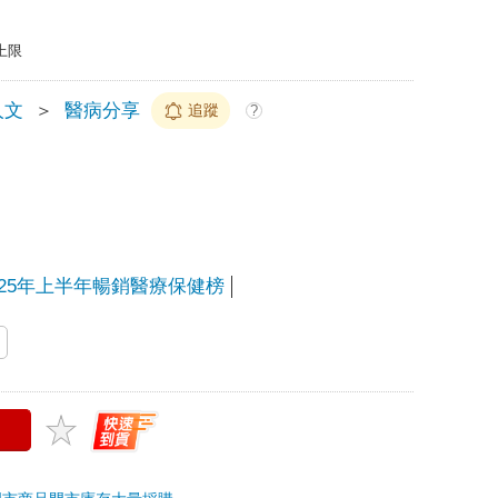
上限
人文
＞
醫病分享
追蹤
?
025年上半年暢銷醫療保健榜