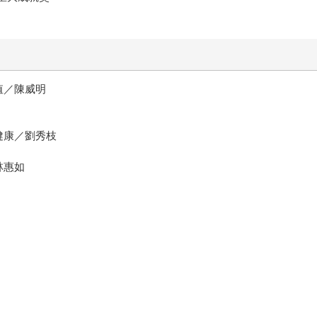
值／陳威明
健康／劉秀枝
林惠如