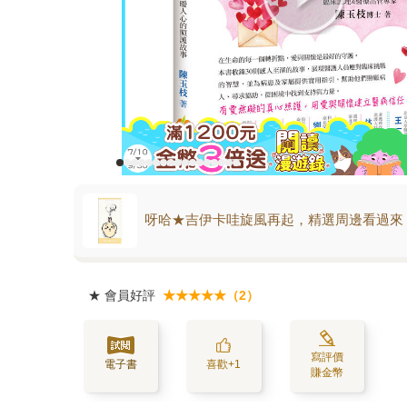
呀哈★吉伊卡哇旋風再起，精選周邊看過來
★
會員好評
★★★★★（2）
寫評價
電子書
喜歡+1
賺金幣