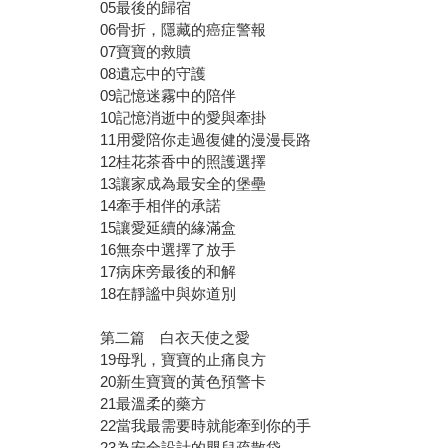
05最後的歸宿
06骨折，隱藏的癌症警報
07寶寶的救贖
08遺忘中的守護
09記憶迷霧中的陪伴
10記憶消逝中的愛與牽掛
11用愛陪你走過復健的漫漫長路
12桂花茶香中的照護選擇
13讓家成為最安全的堡壘
14牽手相伴的承諾
15讓愛延續的緣滿盒
16無奈中選擇了放手
17病床旁最後的和解
18在靜謐中與妳道別
第二篇 白衣天使之愛
19母乳，寶寶的止痛良方
20新生寶寶的黃色預警卡
21最溫柔的藥方
22當我最需要時就能牽到你的手
23為安全設計的嬰兒疏散袋