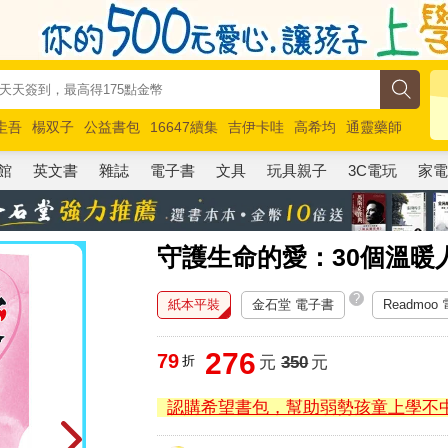
圭吾
楊双子
公益書包
16647續集
吉伊卡哇
高希均
通靈藥師
路邊攤新作
馬斯克
玩具總動員5
超慢跑
館
英文書
雜誌
電子書
文具
玩具親子
3C電玩
家
守護生命的愛：30個溫暖
?
紙本平裝
金石堂 電子書
Readmoo
276
79
折
元
350
元
認購希望書包，幫助弱勢孩童上學不