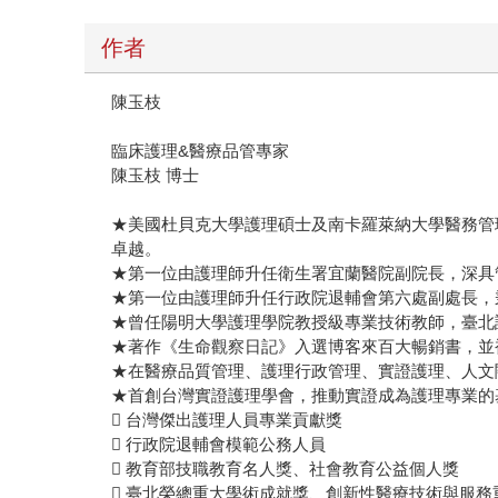
作者
陳玉枝
臨床護理&醫療品管專家
陳玉枝 博士
★美國杜貝克大學護理碩士及南卡羅萊納大學醫務管
卓越。
★第一位由護理師升任衛生署宜蘭醫院副院長，深具
★第一位由護理師升任行政院退輔會第六處副處長，
★曾任陽明大學護理學院教授級專業技術教師，臺北
★著作《生命觀察日記》入選博客來百大暢銷書，並
★在醫療品質管理、護理行政管理、實證護理、人文
★首創台灣實證護理學會，推動實證成為護理專業的
 台灣傑出護理人員專業貢獻獎
 行政院退輔會模範公務人員
 教育部技職教育名人獎、社會教育公益個人獎
 臺北榮總重大學術成就獎、創新性醫療技術與服務