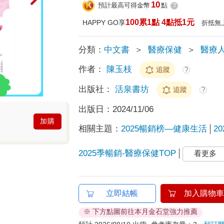
10
預計最高可得金幣
點
?
100累1點 4點抵1元
HAPPY GO享
折抵無
分類：
中文書
＞
醫療保健
＞
醫療
作者：
陳玉枝
追蹤
?
出版社：
活泉書坊
追蹤
?
出版日：
2024/11/06
加購
相關主題：
2025暢銷榜—健康生活
2
2025季暢銷-醫療保健TOP
看更多
立即結帳
加入購物車
※ 下方點圖前往本月金石堂強力推薦