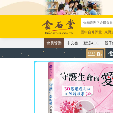
國中自修評量
東野
唯紅花綻放
奧德賽
會員獎勵
中文書
動漫ACG
親子