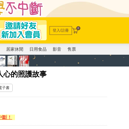
0
登入/註冊
電
居家休閒
日用食品
影音
售票
人心的照護故事
 電子書
中斷！