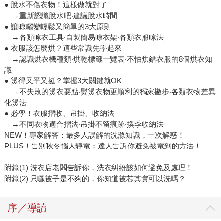
● 脫水不傷衣物！這樣做就對了
→重新認識脫水吧‧建議脫水時間
● 讓晾曬變輕鬆又簡單的3大原則
→各類晾衣工具‧自製簡易晾衣架‧各類衣服晾法
● 衣服該怎麼烘？這些常識先學起來
→認識烘衣機種類‧烘乾標籤一覽表‧不怕烘錯衣服的8個烘衣知
識
● 燙得又平又挺？掌握3大關鍵就OK
→不失敗的燙衣要點‧熨燙衣物更順利的獨家撇步‧各類衣物差異
化燙法
● 必學！衣服摺收、吊掛、收納法
→不同衣物適合摺法‧吊掛不留痕跡‧換季收納法
NEW！專家解答：最多人誤解的洗滌知識，一次解惑！
PLUS！告別秋冬惱人靜電：達人告訴你避免被電到的方法！
附錄(1) 洗衣店老闆告訴你，洗衣糾紛該如何避免及處理！
附錄(2) 只曬被子是不夠的，你知道被芯其實可以洗嗎？
序／導讀