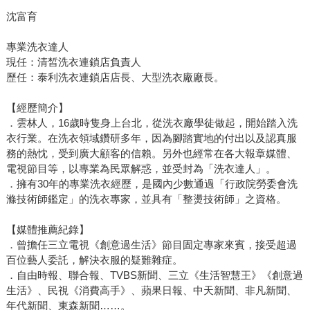
沈富育
專業洗衣達人
現任：清皙洗衣連鎖店負責人
歷任：泰利洗衣連鎖店店長、大型洗衣廠廠長。
【經歷簡介】
．雲林人，16歲時隻身上台北，從洗衣廠學徒做起，開始踏入洗
衣行業。在洗衣領域鑽研多年，因為腳踏實地的付出以及認真服
務的熱忱，受到廣大顧客的信賴。另外也經常在各大報章媒體、
電視節目等，以專業為民眾解惑，並受封為「洗衣達人」。
．擁有30年的專業洗衣經歷，是國內少數通過「行政院勞委會洗
滌技術師鑑定」的洗衣專家，並具有「整燙技術師」之資格。
【媒體推薦紀錄】
．曾擔任三立電視《創意過生活》節目固定專家來賓，接受超過
百位藝人委託，解決衣服的疑難雜症。
．自由時報、聯合報、TVBS新聞、三立《生活智慧王》《創意過
生活》、民視《消費高手》、蘋果日報、中天新聞、非凡新聞、
年代新聞、東森新聞……。