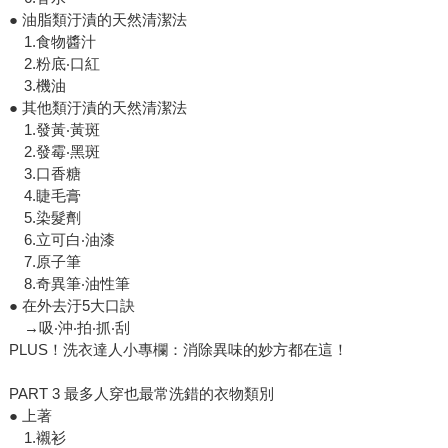
● 油脂類汙漬的天然清潔法
1.食物醬汁
2.粉底‧口紅
3.機油
● 其他類汙漬的天然清潔法
1.發黃‧黃斑
2.發霉‧黑斑
3.口香糖
4.睫毛膏
5.染髮劑
6.立可白‧油漆
7.原子筆
8.奇異筆‧油性筆
● 在外去汙5大口訣
→吸‧沖‧拍‧抓‧刮
PLUS！洗衣達人小專欄：消除異味的妙方都在這！
PART 3 最多人穿也最常洗錯的衣物類別
● 上著
1.襯衫