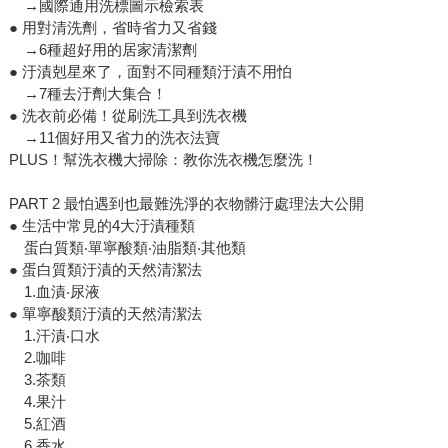
→國際通用洗標圖示檢索表
● 用對清洗劑，省時省力又省錢
→6種超好用的居家清潔劑
● 汙漬剋星來了，面對不同種類汙漬不用怕
→7種去汙劑大集合！
● 洗衣前必備！從刷洗工具到洗衣機
→11個好用又省力的洗衣法寶
PLUS！幫洗衣機大掃除：教你洗衣機怎麼洗！
PART 2 最怕遇到也最難洗淨的衣物髒汙處理法大公開
● 生活中常見的4大汙漬種類
蛋白質類‧單寧酸類‧油脂類‧其他類
● 蛋白質類汙漬的天然清潔法
1.血漬‧尿液
● 單寧酸類汙漬的天然清潔法
1.汗漬‧口水
2.咖啡
3.茶類
4.果汁
5.紅酒
6.香水