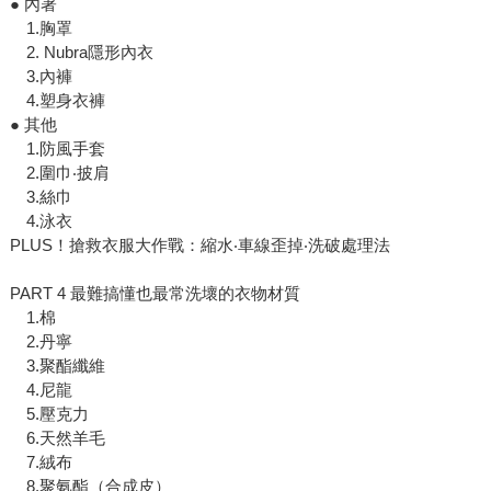
● 內著
1.胸罩
2. Nubra隱形內衣
3.內褲
4.塑身衣褲
● 其他
1.防風手套
2.圍巾‧披肩
3.絲巾
4.泳衣
PLUS！搶救衣服大作戰：縮水‧車線歪掉‧洗破處理法
PART 4 最難搞懂也最常洗壞的衣物材質
1.棉
2.丹寧
3.聚酯纖維
4.尼龍
5.壓克力
6.天然羊毛
7.絨布
8.聚氨酯（合成皮）