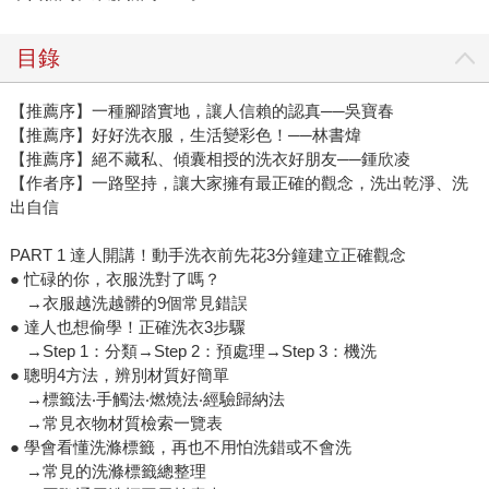
目錄
【推薦序】一種腳踏實地，讓人信賴的認真──吳寶春
【推薦序】好好洗衣服，生活變彩色！──林書煒
【推薦序】絕不藏私、傾囊相授的洗衣好朋友──鍾欣凌
【作者序】一路堅持，讓大家擁有最正確的觀念，洗出乾淨、洗
出自信
PART 1 達人開講！動手洗衣前先花3分鐘建立正確觀念
● 忙碌的你，衣服洗對了嗎？
→衣服越洗越髒的9個常見錯誤
● 達人也想偷學！正確洗衣3步驟
→Step 1：分類→Step 2：預處理→Step 3：機洗
● 聰明4方法，辨別材質好簡單
→標籤法‧手觸法‧燃燒法‧經驗歸納法
→常見衣物材質檢索一覽表
● 學會看懂洗滌標籤，再也不用怕洗錯或不會洗
→常見的洗滌標籤總整理