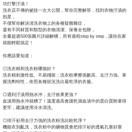
功打擊汙漬！
洗衣店不傳的祕技一次大公開，幫你完整解答，找到衣物汙漬的
剋星，
不僅幫你解決清洗衣物上的各種疑難雜症，
還有不同材質和類型的衣物清潔、保養全包辦，
全書超過500張圖片詳細解構，所有過程step by step，讓你在家
就能輕鬆搞定！
你應該要知道：
◎洗衣精和洗衣粉哪個好？
洗衣精刺激性低、不易殘留；洗衣粉摩擦係數高、去汙力強。掌
握洗劑特性，依照各種狀況洗出最乾淨的衣服。
◎遇到汙漬用熱水沖，去汙效果更強？
血漬用熱水沖就糟了！溫度過高會讓乾涸血漬中的蛋白質附著得
更牢，建議使用冷水清洗。
◎排汗衫用去汙力強的洗衣粉洗比較乾淨？
機能衣別亂洗，洗衣粉中的礦物質會把排汗衫的透氣孔塞好塞