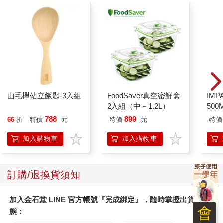
山毛櫸站立飯匙-3入組
FoodSaver真空密鮮盒
IM
2入組（中－1.2L）
500
IM0
788
899
66
折
特價
元
特價
元
特價
加入購物車
加入購物車
訂購/退換貨須知
加入金石堂 LINE 官方帳號『完成綁定』，隨時掌握出貨動
會
態：