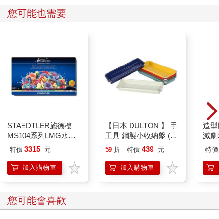
您可能也需要
STAEDTLER施德樓
【日本 DULTON 】 手
造型
MS104系列LMG水性
工具 鋼製小收納盤 (6
滅劇
色鉛筆/ 60色
色可選) 托盤 收納盤
3315
439
特價
元
59
折
特價
元
特價
工具盤
加入購物車
加入購物車
您可能會喜歡