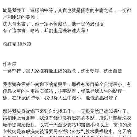
於是我懂了，這樣的中等，其實也就是儒家的中庸之道，一切都
是剛剛好的美麗！
沈大哥出書了，他一定不會藏私，他一定傾囊相授。
有了這本書，哈哈，我們也是洗衣達人囉！
粉紅豬 鍾欣凌
作者序
一路堅持，讓大家擁有最正確的觀念，洗出乾淨、洗出自信
我家鄉在雲林斗南鄉下的靖興里，那裡有著目前全台灣最小、有
停靠火車的火車站石龜站，往事歷歷，就像是我人生的歷程一
樣。在16歲的時候，我也從人生中最小、最低的點出發了。
那時我隻身從鄉下來到台北找工作，一晃眼竟然已經30幾年了。
當初剛上台北時，我沒有錢也沒有漂亮的學歷，所以只能從洗衣
廠學徒開始做起。以前一天至少要站10幾個小時以上，當時的洗
衣技術是衣服洗完後還要另外撈出來放到脫水機裡脫水。冬天的