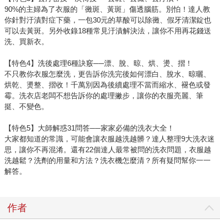
90%的主婦為了衣服的「黴斑、黃斑」傷透腦筋。別怕！達人教
你針對汙漬對症下藥，一包30元的草酸可以除黴、假牙清潔錠也
可以去黃斑。另外收錄18種常見汙漬解決法，讓你不用再花錢送
洗、買新衣。
【特色4】洗後處理6種訣竅──漂、脫、晾、烘、燙、摺！
不只教你衣服怎麼洗，更告訴你洗完後如何漂白、脫水、晾曬、
烘乾、燙整、摺收！千萬別因為後續處理不當而縮水、褪色或發
霉。洗衣店老闆不想告訴你的處理撇步，讓你的衣服亮麗、筆
挺、不變色。
【特色5】大師解惑31問答──家家必備的洗衣大全！
大家都知道的常識，可能會讓衣服越洗越髒？達人整理9大洗衣迷
思，讓你不再混淆。還有22個達人最常被問的洗衣問題，衣服越
洗越鬆？洗劑的用量和方法？洗衣機怎麼清？所有疑問幫你一一
解答。
作者