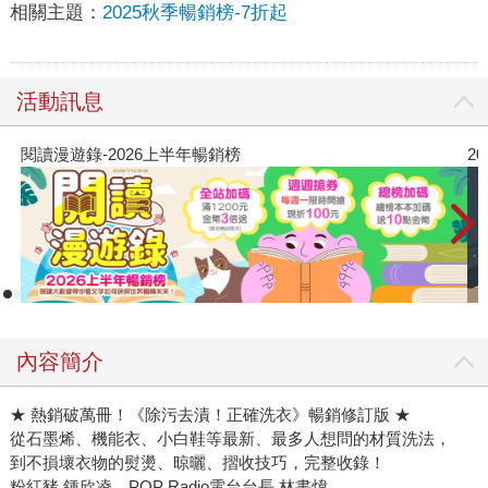
相關主題：
2025秋季暢銷榜-7折起
活動訊息
閱讀漫遊錄-2026上半年暢銷榜
2
內容簡介
★ 熱銷破萬冊！《除污去漬！正確洗衣》暢銷修訂版 ★
從石墨烯、機能衣、小白鞋等最新、最多人想問的材質洗法，
到不損壞衣物的熨燙、晾曬、摺收技巧，完整收錄！
粉紅豬 鍾欣凌、POP Radio電台台長 林書煒、