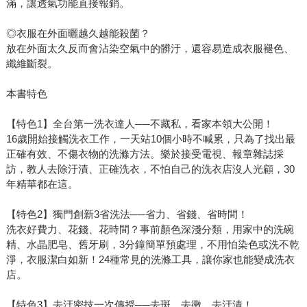
滿，讓透氣功能直接報銷。
◎衣服在外面曬越久越能殺菌？
放在外面太久反而會沾染空氣中的髒汙，還容易造成衣服褪色、
纖維斷裂。
本書特色
【特色1】全台第一洗衣達人──不藏私，看家本領大公開！
16歲開始接觸洗衣工作，一天站10個小時不喊累，只為了找出最
正確有效、不傷衣物的洗滌方法。樂於接受電視、報章雜誌採
訪，教人去除汙漬、正確洗衣，不怕自己的洗衣店沒人光顧，30
年精華都在這。
【特色2】獨門創新3省洗法──省力、省錢、省時間！
洗衣好費力、花錢、花時間？事前顏色深淺分類，用家中的洗碗
精、水晶肥皂、舊牙刷，3分鐘簡單預處理，不用怕染色或洗不乾
淨，衣服潔白如新！24種常見的洗滌工具，讓你家也能變成洗衣
店。
【特色3】去汙密技一次傳授──去斑、去黴、去汙漬！