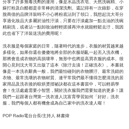
分享了許多無毒洗劑的運用，像是水晶洗衣皂、天然洗碗精、小
蘇打粉及白醋都是非常棒的清潔洗劑。還記得有一次錄影，在穿
脫商借的品牌洋裝時不小心將粉底沾到了領口，我想起沈大哥分
享過化妝品大多屬於油性汙漬，只要在汙漬處加一點去油的洗碗
精刷洗，或者沾一點卸妝油輕輕搓揉再沖水就能輕鬆去汙，我因
此也省下了洋裝送洗的費用呢！
洗衣服是每個家庭的日常，隨著時代的進步，衣服的材質越來越
多樣化，如果你還在傻傻地將全部的衣服胡亂一起丟入洗衣機，
那將會造成衣物的高損壞率，無形中也將提高買衣服的成本。很
開心見到沈大哥又出版了這本《除汙去漬！正確洗衣》。本書就
像是一本洗衣辭典一般，我們最怕碰到的衣物髒汙、最常洗錯的
衣物、最常洗壞的衣物材質、連平常我們最不懂得怎麼清洗的居
家用品及洗衣後的晾烘燙摺祕訣都在這本書當中，可以輕易學
會！生活處處需要小智慧，關於洗衣服我們需要知道的更多！讓
我們一起跟著台灣第一洗衣達人沈富育學習如何「好好」洗衣
服，我們每個人都有機會成為自己家中的洗衣達人喔！
POP Radio電台台長/主持人 林書煒