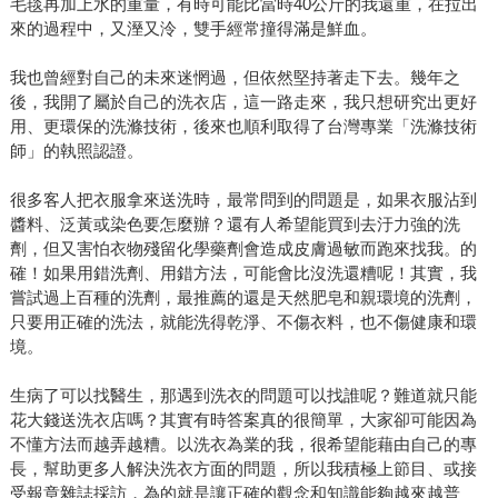
毛毯再加上水的重量，有時可能比當時40公斤的我還重，在拉出
來的過程中，又溼又泠，雙手經常撞得滿是鮮血。
我也曾經對自己的未來迷惘過，但依然堅持著走下去。幾年之
後，我開了屬於自己的洗衣店，這一路走來，我只想研究出更好
用、更環保的洗滌技術，後來也順利取得了台灣專業「洗滌技術
師」的執照認證。
很多客人把衣服拿來送洗時，最常問到的問題是，如果衣服沾到
醬料、泛黃或染色要怎麼辦？還有人希望能買到去汙力強的洗
劑，但又害怕衣物殘留化學藥劑會造成皮膚過敏而跑來找我。的
確！如果用錯洗劑、用錯方法，可能會比沒洗還糟呢！其實，我
嘗試過上百種的洗劑，最推薦的還是天然肥皂和親環境的洗劑，
只要用正確的洗法，就能洗得乾淨、不傷衣料，也不傷健康和環
境。
生病了可以找醫生，那遇到洗衣的問題可以找誰呢？難道就只能
花大錢送洗衣店嗎？其實有時答案真的很簡單，大家卻可能因為
不懂方法而越弄越糟。以洗衣為業的我，很希望能藉由自己的專
長，幫助更多人解決洗衣方面的問題，所以我積極上節目、或接
受報章雜誌採訪，為的就是讓正確的觀念和知識能夠越來越普