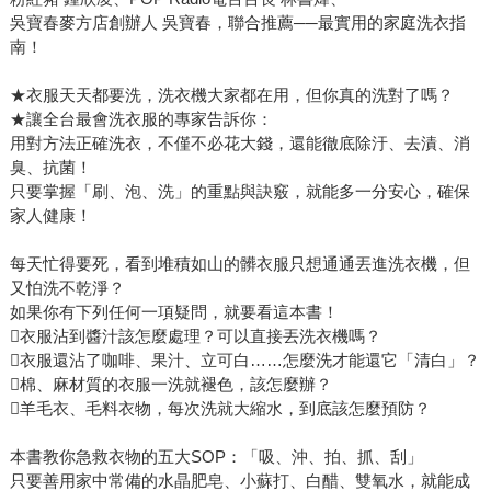
吳寶春麥方店創辦人 吳寶春，聯合推薦──最實用的家庭洗衣指
南！
★衣服天天都要洗，洗衣機大家都在用，但你真的洗對了嗎？
★讓全台最會洗衣服的專家告訴你：
用對方法正確洗衣，不僅不必花大錢，還能徹底除汙、去漬、消
臭、抗菌！
只要掌握「刷、泡、洗」的重點與訣竅，就能多一分安心，確保
家人健康！
每天忙得要死，看到堆積如山的髒衣服只想通通丟進洗衣機，但
又怕洗不乾淨？
如果你有下列任何一項疑問，就要看這本書！
衣服沾到醬汁該怎麼處理？可以直接丟洗衣機嗎？
衣服還沾了咖啡、果汁、立可白……怎麼洗才能還它「清白」？
棉、麻材質的衣服一洗就褪色，該怎麼辦？
羊毛衣、毛料衣物，每次洗就大縮水，到底該怎麼預防？
本書教你急救衣物的五大SOP：「吸、沖、拍、抓、刮」
只要善用家中常備的水晶肥皂、小蘇打、白醋、雙氧水，就能成