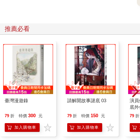
推薦必看
臺灣漫遊錄
請解開故事謎底 03
演員
底外
300
150
79
折
特價
元
79
折
特價
元
79
折
加入購物車
加入購物車