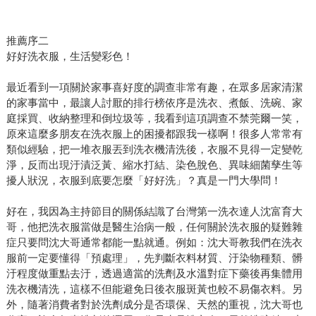
推薦序二
好好洗衣服，生活變彩色！
最近看到一項關於家事喜好度的調查非常有趣，在眾多居家清潔
的家事當中，最讓人討厭的排行榜依序是洗衣、煮飯、洗碗、家
庭採買、收納整理和倒垃圾等，我看到這項調查不禁莞爾一笑，
原來這麼多朋友在洗衣服上的困擾都跟我一樣啊！很多人常常有
類似經驗，把一堆衣服丟到洗衣機清洗後，衣服不見得一定變乾
淨，反而出現汙漬泛黃、縮水打結、染色脫色、異味細菌孳生等
擾人狀況，衣服到底要怎麼「好好洗」？真是一門大學問！
好在，我因為主持節目的關係結識了台灣第一洗衣達人沈富育大
哥，他把洗衣服當做是醫生治病一般，任何關於洗衣服的疑難雜
症只要問沈大哥通常都能一點就通。例如：沈大哥教我們在洗衣
服前一定要懂得「預處理」，先判斷衣料材質、汙染物種類、髒
汙程度做重點去汙，透過適當的洗劑及水溫對症下藥後再集體用
洗衣機清洗，這樣不但能避免日後衣服斑黃也較不易傷衣料。另
外，隨著消費者對於洗劑成分是否環保、天然的重視，沈大哥也