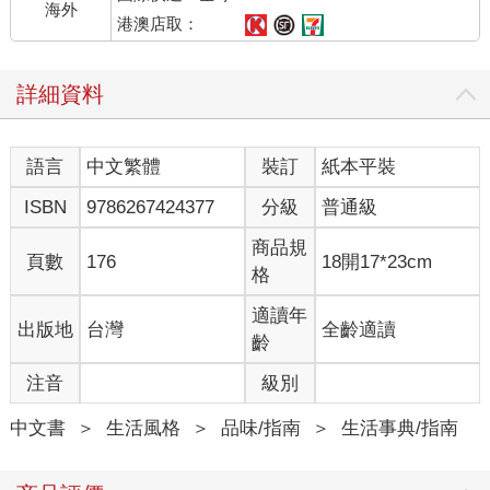
海外
港澳店取：
詳細資料
語言
中文繁體
裝訂
紙本平裝
ISBN
9786267424377
分級
普通級
商品規
頁數
176
18開17*23cm
格
適讀年
出版地
台灣
全齡適讀
齡
注音
級別
中文書
＞
生活風格
＞
品味/指南
＞
生活事典/指南