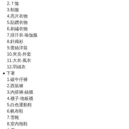
2.Ｔ恤
3.制服
4.亮片衣物
5.貼鑽衣物
6.刺繡衣物
7.排汗衣‧瑜伽服
8.針織衫
9.蕾絲洋裝
10.夾克‧外套
11.大衣‧風衣
12.羽絨衣
● 下著
1.破牛仔褲
2.西裝褲
3.內搭褲‧絲襪
4.襪子‧地板襪
5.白色運動鞋
6.帆布鞋
7.雪靴
8.室內拖鞋