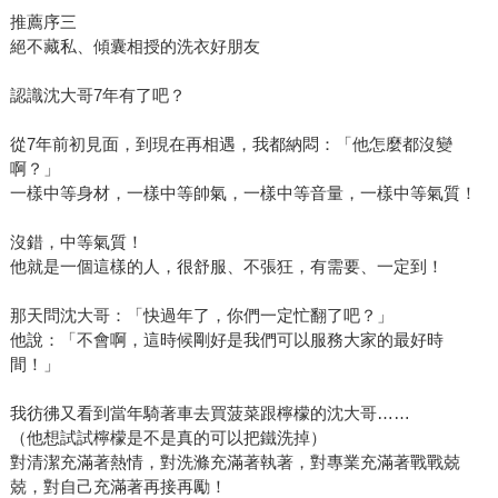
推薦序三
絕不藏私、傾囊相授的洗衣好朋友
認識沈大哥7年有了吧？
從7年前初見面，到現在再相遇，我都納悶：「他怎麼都沒變
啊？」
一樣中等身材，一樣中等帥氣，一樣中等音量，一樣中等氣質！
沒錯，中等氣質！
他就是一個這樣的人，很舒服、不張狂，有需要、一定到！
那天問沈大哥：「快過年了，你們一定忙翻了吧？」
他說：「不會啊，這時候剛好是我們可以服務大家的最好時
間！」
我彷彿又看到當年騎著車去買菠菜跟檸檬的沈大哥……
（他想試試檸檬是不是真的可以把鐵洗掉）
對清潔充滿著熱情，對洗滌充滿著執著，對專業充滿著戰戰兢
兢，對自己充滿著再接再勵！