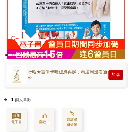
呀哈★吉伊卡哇旋風再起，精選周邊看過
加購
來
★
1
個人喜歡
寫評價
電子書
喜歡+1
賺金幣