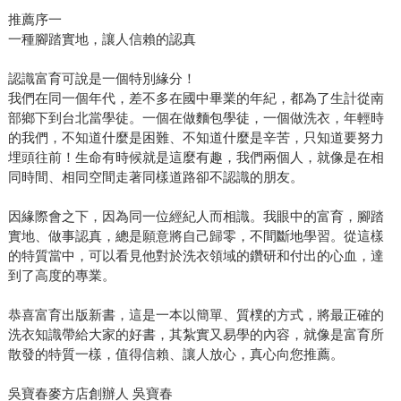
推薦序一
一種腳踏實地，讓人信賴的認真
認識富育可說是一個特別緣分！
我們在同一個年代，差不多在國中畢業的年紀，都為了生計從南
部鄉下到台北當學徒。一個在做麵包學徒，一個做洗衣，年輕時
的我們，不知道什麼是困難、不知道什麼是辛苦，只知道要努力
埋頭往前！生命有時候就是這麼有趣，我們兩個人，就像是在相
同時間、相同空間走著同樣道路卻不認識的朋友。
因緣際會之下，因為同一位經紀人而相識。我眼中的富育，腳踏
實地、做事認真，總是願意將自己歸零，不間斷地學習。從這樣
的特質當中，可以看見他對於洗衣領域的鑽研和付出的心血，達
到了高度的專業。
恭喜富育出版新書，這是一本以簡單、質樸的方式，將最正確的
洗衣知識帶給大家的好書，其紮實又易學的內容，就像是富育所
散發的特質一樣，值得信賴、讓人放心，真心向您推薦。
吳寶春麥方店創辦人 吳寶春