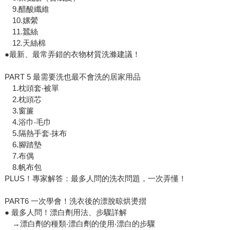
9.醋酸纖維
10.嫘縈
11.蠶絲
12.天絲棉
●最新、最常弄錯的衣物材質洗滌建議！
PART 5 最需要洗也最不會洗的居家用品
1.枕頭套‧被單
2.枕頭芯
3.窗簾
4.浴巾‧毛巾
5.隔熱手套‧抹布
6.腳踏墊
7.布偶
8.帆布包
PLUS！專家解答：最多人問的洗衣問題，一次弄懂！
PART6 一次學會！洗衣後的漂脫晾烘燙摺
● 最多人問！漂白劑用法、步驟詳解
→漂白劑的種類‧漂白劑的使用‧漂白的步驟