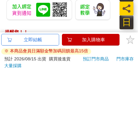
員
日
提醒您！！
金石堂及銀行均不會請您操作ATM! 如接獲電話要求您前往
立即結帳
加入購物車
ATM提款機，請不要聽從指示，以免受騙上當！
※ 本商品會員日滿額金幣加碼回饋最高15倍
退換貨須知：
預計 2026/08/15 出貨
購買後進貨
預訂門市商品
門市庫存
大量採購
**提醒您，鑑賞期不等於試用期，退回商品須為全新狀態**
依據「消費者保護法」第19條及行政院消費者保護處公告之
「通訊交易解除權合理例外情事適用準則」，以下商品購買
後，除商品本身有瑕疵外，將不提供7天的猶豫期：
易於腐敗、保存期限較短或解約時即將逾期。（如：生
鮮食品）
依消費者要求所為之客製化給付。（客製化商品）
報紙、期刊或雜誌。（含MOOK、外文雜誌）
經消費者拆封之影音商品或電腦軟體。
非以有形媒介提供之數位內容或一經提供即為完成之線