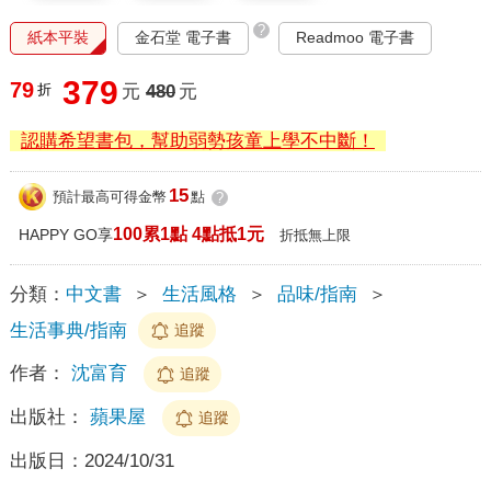
?
紙本平裝
金石堂 電子書
Readmoo 電子書
379
79
折
元
480
元
認購希望書包，幫助弱勢孩童上學不中斷！
15
預計最高可得金幣
點
?
100累1點 4點抵1元
HAPPY GO享
折抵無上限
分類：
中文書
＞
生活風格
＞
品味/指南
＞
生活事典/指南
追蹤
作者：
沈富育
追蹤
出版社：
蘋果屋
追蹤
出版日：
2024/10/31