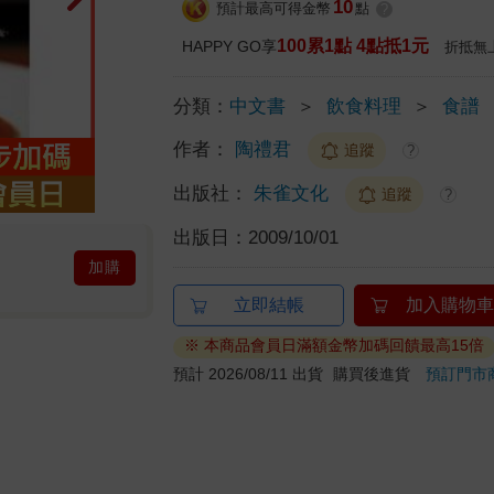
10
預計最高可得金幣
點
?
100累1點 4點抵1元
HAPPY GO享
折抵無
分類：
中文書
＞
飲食料理
＞
食譜
作者：
陶禮君
追蹤
?
出版社：
朱雀文化
追蹤
?
出版日：
2009/10/01
加購
立即結帳
加入購物車
※ 本商品會員日滿額金幣加碼回饋最高15倍
預計 2026/08/11 出貨
購買後進貨
預訂門市