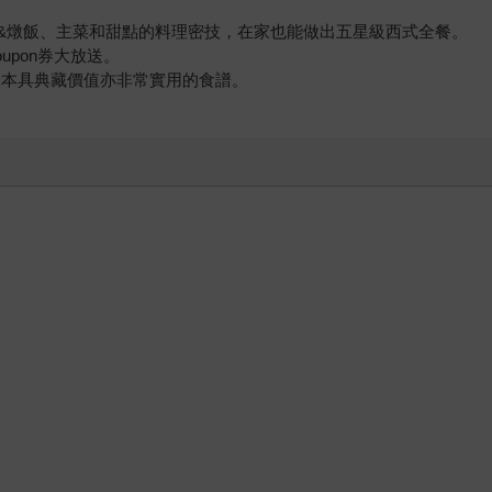
食&燉飯、主菜和甜點的料理密技，在家也能做出五星級西式全餐。
upon券大放送。
一本具典藏價值亦非常實用的食譜。