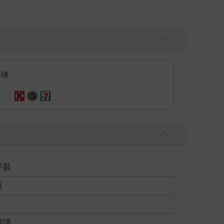
全球
平裝
級
適讀