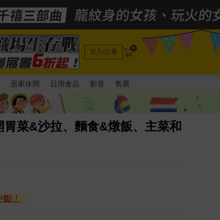
0
登入/註冊
電
居家休閒
日用食品
影音
售票
開胃菜&沙拉、麵食&燉飯、主菜和
中斷！