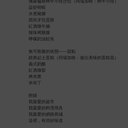
佛羅倫斯烤牛小排沙拉（同場加映：烤牛小排）
蒜炒明蝦
水煮豬腳
西班牙煎蛋餅
紅酒燉牛腩
辣味烤雞腿
檸檬奶油鮭魚
無可救藥的依戀——甜點
經典起士蛋糕（同場加映：做出美味的蛋糕底）
義式奶酪
紅酒燉梨
烤布蕾
米布丁
附錄
我最愛的超市
我最愛的料理用具
我最愛的網路商城
這裡，有些好味道