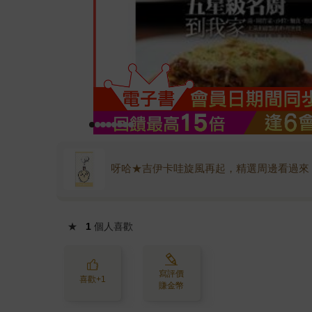
呀哈★吉伊卡哇旋風再起，精選周邊看過來
★
1
個人喜歡
寫評價
喜歡+1
賺金幣