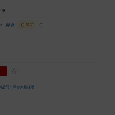
上限
＞
麵食
追蹤
?
商品
門市庫存
大量採購