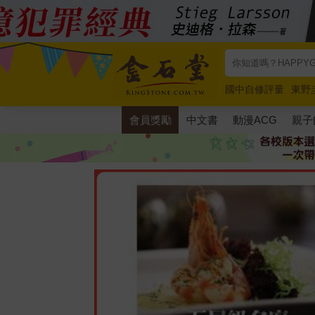
國中自修評量
東野
唯紅花綻放
奧德賽
會員獎勵
中文書
動漫ACG
親子