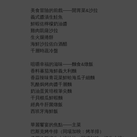
美食冒險的前戲——開胃菜&沙拉
義式醬漬生鮭魚
鮮蝦佐檸檬奶油醬
雞肉凱薩沙拉
生火腿捲餅
海鮮沙拉佐白酒醋
千層時蔬冷盤
咀嚼幸福的滋味——麵食&燉飯
香料蕃茄海鮮義大利麵
香蒜辣味青花菜鮮蛤海瓜子細麵
乳酪焗烤肉醬千層麵
奶油蛋黃培根筆尖麵
干貝櫛瓜鮮蝦麵
經典牛肝菌燉飯
西班牙海鮮飯
華麗饗宴的焦點——主菜
巴斯克烤牛排（同場加映：烤羊排）