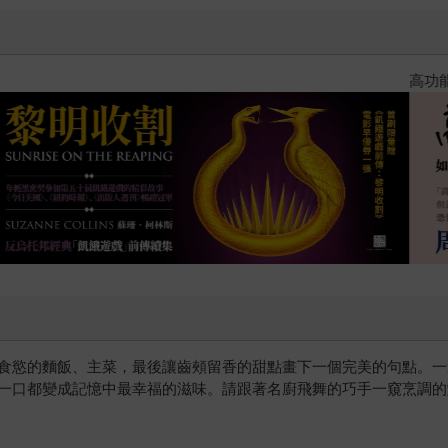
飢餓遊戲前傳贈早優券
食慾的麵飯、主菜，最後讓齒頰留香的甜點畫下一個完美的句點。一
一口都變成記憶中最幸福的滋味。請跟著名廚飛舞的巧手一窺烹調的