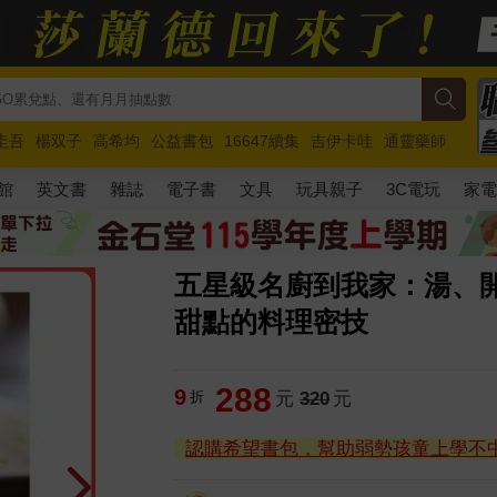
圭吾
楊双子
高希均
公益書包
16647續集
吉伊卡哇
通靈藥師
路邊攤新作
馬斯克
玩具總動員5
超慢跑
館
英文書
雜誌
電子書
文具
玩具親子
3C電玩
家
五星級名廚到我家：湯、
甜點的料理密技
288
9
折
元
320
元
認購希望書包，幫助弱勢孩童上學不