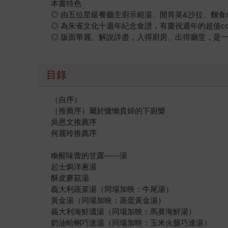
本書特色
◎ 由五位星級餐廳主廚示範湯、開胃菜&沙拉、麵
◎ 為朱雀文化十週年紀念食譜，有慶祝週年的超值co
◎ 版面華麗、解說詳盡，入得廚房、出得廳堂，是
目錄
（自序）
（推薦序）屬於慵懶貴婦的下廚樂
吳恩文推薦序
何麗玲推薦序
喚醒味蕾的甘露——湯
起士焗洋蔥湯
酥皮蘑菇湯
義大利蔬菜湯（同場加映：牛尾湯）
黃金湯（同場加映：蒸蛋黃金湯）
義大利海鮮濃湯（同場加映：馬賽海鮮湯）
奶油蛤蜊巧達湯（同場加映：玉米火腿巧達湯）