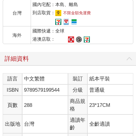
國內宅配：本島、離島
到店取貨：
台灣
不限金額免運費
國際快遞：全球
海外
港澳店取：
詳細資料
語言
中文繁體
裝訂
紙本平裝
ISBN
9789579199544
分級
普通級
商品規
頁數
288
23*17CM
格
適讀年
出版地
台灣
全齡適讀
齡