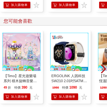
加入購物車
加入購物車
您可能會喜歡
【Timo】星光遊樂場
ERGOLINK 人因科技
【T
系列 積木旋轉音樂盒
SW210 2.01吋5ATM游
恆溫
禮物
泳心率血氧藍牙通話腕
肩/
390
1090
49
折
特價
元
特價
元
1990
1290
錶
加熱
膝熱
加入購物車
加入購物車