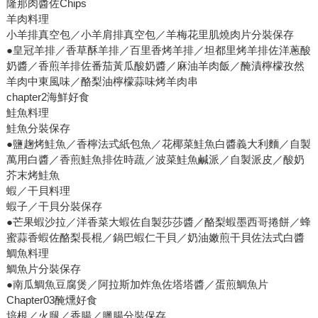
隆那肉醬佐Chips
羊肉料理
小羊排真空包／小羊肩排真空包／羊梅花里肌燒肉片分裝保存
●皇冠羊排／香草酥羊排／百里香烤羊排／坦都里烤羊排佐洋蔥酸
奶醬／香煎羊排佐番茄黃瓜酸奶醬／麻油羊肉飯／醃漬檸檬孜然
羊肉中東風味／酪梨油檸檬蒜味烤羊肉串
chapter2海鮮好食
鮭魚料理
鮭魚分裝保存
●鹽趜烤鮭魚／香檸法式紙包魚／花椰菜鮭魚白醬義大利麵／自製
萬用白醬／香煎鮭魚排佐時蔬／波菜鮭魚鹹派／自製派皮／酸奶
芥末烤鮭魚
蝦／干貝料理
蝦子／干貝分裝保存
●芒果蝦沙拉／洋香菜大蝦佐自製莎莎醬／酪梨蝦墨西哥捲餅／蜂
蜜蒜香蝦佐酪梨長棍／鍋巴蝦仁干貝／奶油嫩煎干貝佐法式白醬
鯛魚料理
鯛魚片分裝保存
●南瓜鯛魚豆腐煲／阿拉斯加炸魚佐塔塔醬／蛋煎鯛魚片
Chapter03醃燻好食
培根／火腿／香腸／臘腸分裝保存