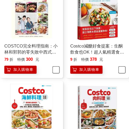
COSTCO完全料理指南：小
Costco減醣好食提案：生酮
林和郭郭的零失敗中西式食
飲食也OK！超人氣精選食譜
譜，採買、分裝、料理，一
的分裝、保存、料理100＋
300
378
79
折
特價
元
9
折
特價
元
次完成！【隨書附好市多一
【附一次購物邀請證】
加入購物車
加入購物車
次購物邀請證】