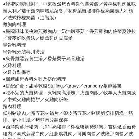
●蜂蜜味噌雞腿排／中東孜然烤香料雞佐薑黃飯／黃檸檬雞肉風味
義大利／茄子雞肉味增蔬菜煲／花椰菜雞腿排檸檬奶醬義大利麵
／法式檸檬奶醬（進階版）
雞胸肉料理
●異國風味優格嫩煎雞胸肉／奶油燉蘑菇／香煎雞胸肉佐藜麥沙拉
／藜麥好吃煮法／鯷魚雞肉豆腐煲
烏骨雞料理
烏骨雞分裝與川燙法
●烏骨雞黑蒜養生湯／香菇栗子烏骨雞湯
火雞料理
火雞分裝保存
●楓糖甜橙香料火雞及搭配料理
●搭配好食：甜薯乾酪Stuffing／gravy／cranberry蔓越莓醬
●吃不完的火雞料理：火雞肉高湯塊／火雞肉飯／牧羊人火雞肉派
／中式火雞肉捲餅／火雞肉粄條
豬肉料理
低脂豬絞肉／豬五花火鍋片／帶皮豬五花／豬腹斜切排切塊／豬
排、豬小里肌／豬頰肉分裝保存
●西洋梨薑汁豬肉／炸牛奶豬排／檸檬鹽趜豬頰肉／杏桃燉香煎豬
腰內／泰式蒜泥白肉／紅趜腐乳肉／可樂肉醬／波隆那肉醬／波