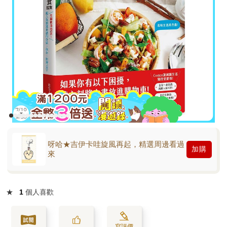
呀哈★吉伊卡哇旋風再起，精選周邊看過
加購
來
★
1
個人喜歡
寫評價