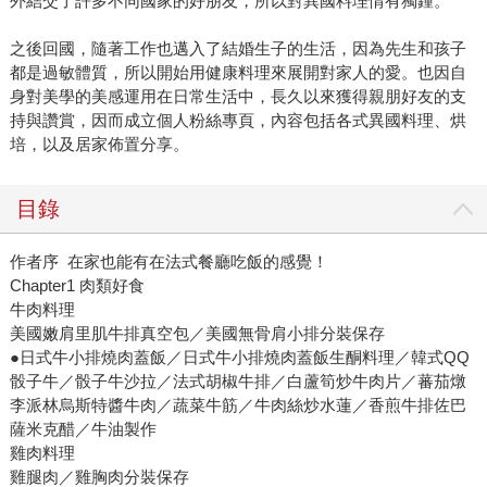
外結交了許多不同國家的好朋友，所以對異國料理情有獨鍾。
之後回國，隨著工作也邁入了結婚生子的生活，因為先生和孩子
都是過敏體質，所以開始用健康料理來展開對家人的愛。也因自
身對美學的美感運用在日常生活中，長久以來獲得親朋好友的支
持與讚賞，因而成立個人粉絲專頁，內容包括各式異國料理、烘
培，以及居家佈置分享。
目錄
作者序 在家也能有在法式餐廳吃飯的感覺！
Chapter1 肉類好食
牛肉料理
美國嫩肩里肌牛排真空包／美國無骨肩小排分裝保存
●日式牛小排燒肉蓋飯／日式牛小排燒肉蓋飯生酮料理／韓式QQ
骰子牛／骰子牛沙拉／法式胡椒牛排／白蘆筍炒牛肉片／蕃茄燉
李派林烏斯特醬牛肉／蔬菜牛筋／牛肉絲炒水蓮／香煎牛排佐巴
薩米克醋／牛油製作
雞肉料理
雞腿肉／雞胸肉分裝保存