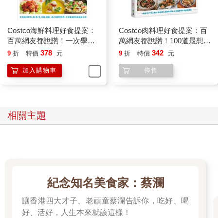
Costco海鮮料理好食提案：
Costco肉料理好食提案：百
百萬網友都說讚！一次學會
萬網友都說讚！100道最想吃
各式海鮮挑選、分裝、保
的肉類分裝、保存、調理
378
342
9
折
特價
元
9
折
特價
元
存、調理包、精選食譜110＋
包、精選食譜【附一次購物
加入購物車
停售
【附一次購物邀請證】
邀請證】
相關主題
紀念知名美食家：蔡瀾
讓香港四大才子、老頑童蔡瀾告訴你，吃好、喝
好、活好，人生本來就該這樣！