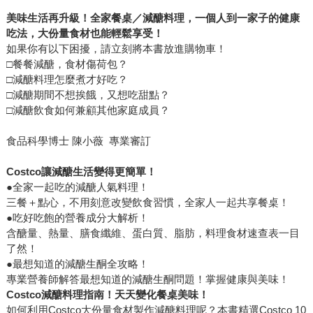
美味生活再升級！全家餐桌／減醣料理，一個人到一家子的健康
吃法，大份量食材也能輕鬆享受！
如果你有以下困擾，請立刻將本書放進購物車！
□餐餐減醣，食材傷荷包？
□減醣料理怎麼煮才好吃？
□減醣期間不想挨餓，又想吃甜點？
□減醣飲食如何兼顧其他家庭成員？
食品科學博士 陳小薇 專業審訂
Costco
讓減醣生活變得更簡單！
●全家一起吃的減醣人氣料理！
三餐＋點心，不用刻意改變飲食習慣，全家人一起共享餐桌！
●吃好吃飽的營養成分大解析！
含醣量、熱量、膳食纖維、蛋白質、脂肪，料理食材速查表一目
了然！
●最想知道的減醣生酮全攻略！
專業營養師解答最想知道的減醣生酮問題！掌握健康與美味！
Costco
減醣料理指南！天天變化餐桌美味！
如何利用Costco大份量食材製作減醣料理呢？本書精選Costco 10