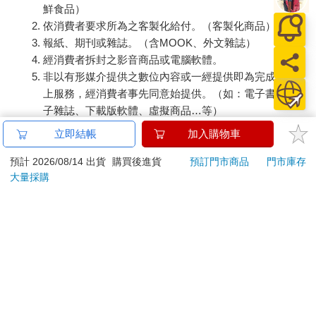
鮮食品）
依消費者要求所為之客製化給付。（客製化商品）
報紙、期刊或雜誌。（含MOOK、外文雜誌）
經消費者拆封之影音商品或電腦軟體。
非以有形媒介提供之數位內容或一經提供即為完成之線
上服務，經消費者事先同意始提供。（如：電子書、電
子雜誌、下載版軟體、虛擬商品…等）
已拆封之個人衛生用品。（如：內衣褲、刮鬍刀、除毛
立即結帳
加入購物車
刀…等）
若非上列種類商品，均享有到貨7天的猶豫期（含例假
預計 2026/08/14 出貨
購買後進貨
預訂門市商品
門市庫存
大量採購
日）。
辦理退換貨時，商品（組合商品恕無法接受單獨退貨）必須
是您收到商品時的原始狀態（包含商品本體、配件、贈品、
保證書、所有附隨資料文件及原廠內外包裝…等），請勿直
接使用原廠包裝寄送，或於原廠包裝上黏貼紙張或書寫文
字。
退回商品若無法回復原狀，將請您負擔回復原狀所需費用，
嚴重時將影響您的退貨權益。