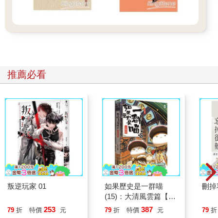
推薦必看
叛逆玩家 01
如果歷史是一群喵
刪掉
(15)：大清風雲篇【萌
貓漫畫學歷史】
253
387
79
折
特價
元
79
折
特價
元
79
折