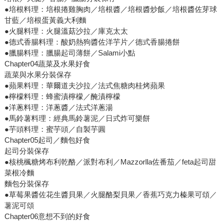
●培根料理：培根捲雞胸肉／培根醬／培根醬炒飯／培根醬佐芽球
甘藍／培根蛋黃義大利麵
●火腿料理：火腿溫菇沙拉／庫克太太
●德式香腸料理：酸奶熱狗醬佐洋芋片／德式香腸捲餅
●臘腸料理：臘腸起司薄餅／Salami小點
Chapter04蔬菜及水果好食
蔬菜與水果分裝保存
●蘋果料理：華爾道夫沙拉／法式焦糖肉桂烤蘋果
●檸檬料理：蜂蜜漬檸檬／醃漬檸檬
●洋蔥料理：洋蔥醬／法式洋蔥湯
●馬鈴薯料理：經典馬鈴薯泥／日式炸可樂餅
●芋頭料理：蜜芋頭／自製芋圓
Chapter05起司／麵包好食
起司分裝保存
●核桃楓糖烤布利乾酪／派對布利／Mazzorlla佐番茄／feta起司甜
菜根冷麵
麵包分裝保存
●草莓果醬佐花生醬貝果／火腿酪梨貝果／香蕉巧克力榛果可頌／
薯泥可頌
Chapter06意想不到的好食