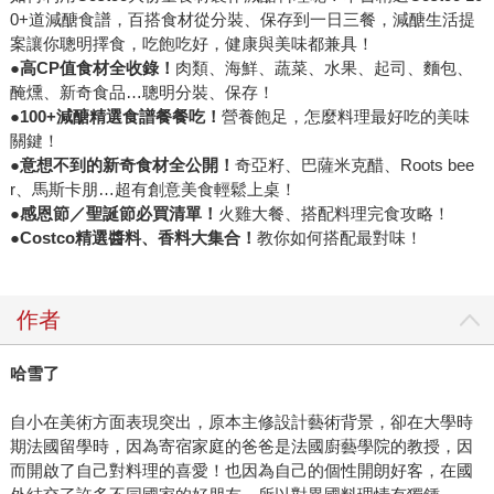
0+道減醣食譜，百搭食材從分裝、保存到一日三餐，減醣生活提
案讓你聰明擇食，吃飽吃好，健康與美味都兼具！
●高CP值食材全收錄！
肉類、海鮮、蔬菜、水果、起司、麵包、
醃燻、新奇食品…聰明分裝、保存！
●100+減醣精選食譜餐餐吃！
營養飽足，怎麼料理最好吃的美味
關鍵！
●意想不到的新奇食材全公開！
奇亞籽、巴薩米克醋、Roots bee
r、馬斯卡朋…超有創意美食輕鬆上桌！
●感恩節／聖誕節必買清單！
火雞大餐、搭配料理完食攻略！
●Costco精選醬料、香料大集合！
教你如何搭配最對味！
作者
哈雪了
自小在美術方面表現突出，原本主修設計藝術背景，卻在大學時
期法國留學時，因為寄宿家庭的爸爸是法國廚藝學院的教授，因
而開啟了自己對料理的喜愛！也因為自己的個性開朗好客，在國