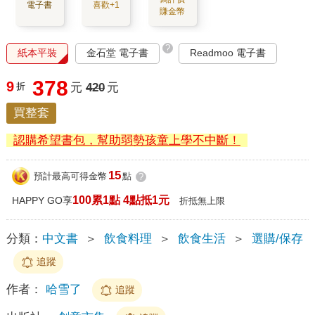
電子書
喜歡+1
賺金幣
?
紙本平裝
金石堂 電子書
Readmoo 電子書
378
9
折
元
420
元
買整套
認購希望書包，幫助弱勢孩童上學不中斷！
15
預計最高可得金幣
點
?
100累1點 4點抵1元
HAPPY GO享
折抵無上限
分類：
中文書
＞
飲食料理
＞
飲食生活
＞
選購/保存
追蹤
作者：
哈雪了
追蹤