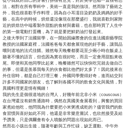
從小我就對自己的穿著打扮很有意見，對於美學也都一直很有想
法，相對在所有學科中，美術一直是我的強項。然而除了藝術之
外，我也很喜歡手作料理，因為自小耳濡目染奶奶及媽媽的好手
藝，在高中的時候，烘焙還沒像現在那麼盛行，我就喜歡到家附
近的烘焙坊中端看製作甜點的食材與書籍，也在那時買了人生中
的第一個電動打蛋機，為了就是要把鮮奶油打發起來。
之後大學到了法國留學，在一開始因緣際會的住進法國廚藝學院
教授的法國家庭裡，法國爸爸每天都會展現他的好手藝，讓我品
嚐到道地的法式佳餚。雖然每天晚餐都要花至少兩小時在飯桌上
聽著不懂的語言，但也因為實在很好吃，而且一定會用甜點來收
尾。即便和其他同學比起來，晚餐雖然可以快快吃完就去做自己
的事，但還是羨慕我每天的伙食都比他們好太多了！因此後來在
外住宿時，都是自己打理三餐，外國同學覺得好奇，進而結交到
許多不同國家的朋友，也了解到各國不同的飲食文化與風情，對
異國料理更是情有獨鍾！
我的先生是個很道地的台灣人，好幾年前北非小米（couscous）
在台灣還沒有銷售通路時，偶然在異國美食展看到，興奮的買回
家煮給他吃，他問我為什麼要把小米粥煮成乾的？儘管我們的飲
食習慣與喜好如此不同，他還是非常樂意嘗試，也欣然接受及給
予讚美，只是偶爾會有令人噴飯的問題出現如此而已。
然而在小孩出生後，隨著年齡與工作忙碌，缺乏運動、中午外