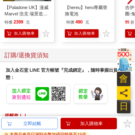
【Paladone UK】漫威
【hereu】hero專屬替
吉伊卡哇 
Marvel 浩克 場景造型
換電池
圈-
燈
2399
490
特價
元
特價
元
95
折
加入購物車
加入購物車
訂購/退換貨須知
加入金石堂 LINE 官方帳號『完成綁定』，隨時掌握出貨動
會
態：
員
日
提醒您！！
金石堂及銀行均不會請您操作ATM! 如接獲電話要求您前往
立即結帳
加入購物車
ATM提款機，請不要聽從指示，以免受騙上當！
※ 本商品會員日滿額金幣加碼回饋最高15倍