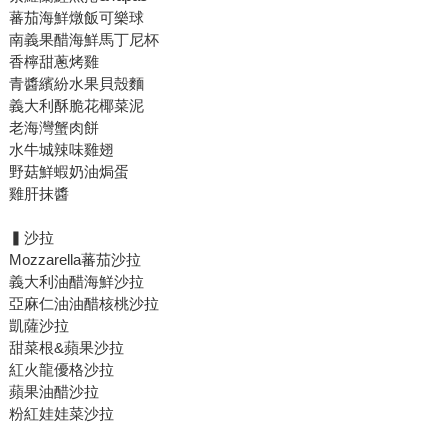
蕃茄海鮮燉飯可樂球
南義果醋海鮮馬丁尼杯
香檸甜蔥烤雞
青醬繽紛水果貝殼麵
義大利酥脆花椰菜泥
老海灣蟹肉餅
水牛城辣味雞翅
野菇鮮蝦奶油焗蛋
雞肝抹醬
▍沙拉
Mozzarella蕃茄沙拉
義大利油醋海鮮沙拉
亞麻仁油油醋核桃沙拉
凱薩沙拉
甜菜根&蘋果沙拉
紅火龍優格沙拉
蘋果油醋沙拉
粉紅娃娃菜沙拉