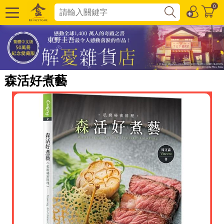
0
森活好煮藝