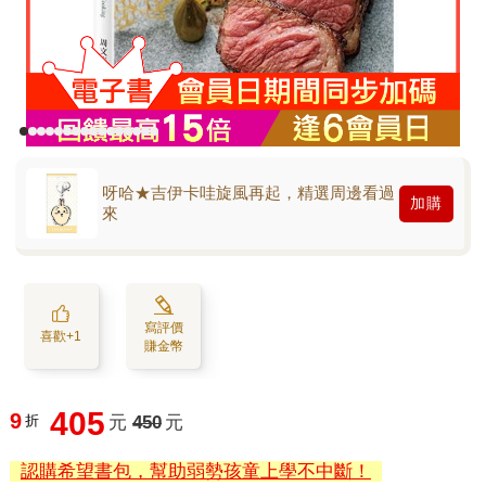
呀哈★吉伊卡哇旋風再起，精選周邊看過
加購
來
寫評價
喜歡+1
賺金幣
405
9
折
元
450
元
認購希望書包，幫助弱勢孩童上學不中斷！