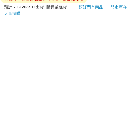
退換貨須知：
預計 2026/08/10 出貨
購買後進貨
預訂門市商品
門市庫存
大量採購
**提醒您，鑑賞期不等於試用期，退回商品須為全新狀態**
依據「消費者保護法」第19條及行政院消費者保護處公告之
「通訊交易解除權合理例外情事適用準則」，以下商品購買
後，除商品本身有瑕疵外，將不提供7天的猶豫期：
易於腐敗、保存期限較短或解約時即將逾期。（如：生
鮮食品）
依消費者要求所為之客製化給付。（客製化商品）
報紙、期刊或雜誌。（含MOOK、外文雜誌）
經消費者拆封之影音商品或電腦軟體。
非以有形媒介提供之數位內容或一經提供即為完成之線
上服務，經消費者事先同意始提供。（如：電子書、電
子雜誌、下載版軟體、虛擬商品…等）
已拆封之個人衛生用品。（如：內衣褲、刮鬍刀、除毛
刀…等）
若非上列種類商品，均享有到貨7天的猶豫期（含例假
日）。
辦理退換貨時，商品（組合商品恕無法接受單獨退貨）必須