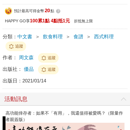
20
預計最高可得金幣
點
?
100累1點 4點抵1元
HAPPY GO享
折抵無上限
分類：
中文書
＞
飲食料理
＞
食譜
＞
西式料理
追蹤
作者：
周文森
追蹤
出版社：
優品
追蹤
出版日：
2021/01/14
活動訊息
高功能倖存者：如果不「有用」，我還值得被愛嗎？（限量作
者親簽版）