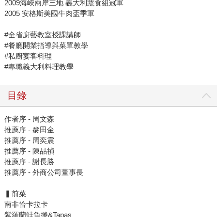
2009海峽兩岸三地 義大利蔬食組冠軍
2005 安格斯美國牛肉盃季軍
#全省廚藝教室授課講師
#餐廳開業指導與菜單教學
#私廚宴客料理
#專職義大利料理教學
目錄
作者序 - 周文森
推薦序 - 麥田金
推薦序 - 周奕震
推薦序 - 陳品禎
推薦序 - 謝長勝
推薦序 - 外商公司董事長
▍前菜
南非恰卡拉卡
紫羅蘭鮭魚捲&Tapas