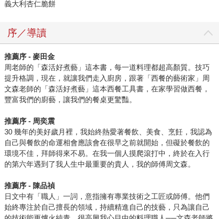
義大利杏仁脆餅
序／導讀
推薦序 - 麥田金
周老師的「森活好煮藝」這本書，每一道料理都超高顏質。技巧
提升格調，現在，就讓我們走入廚房，跟著「西餐的藝術家」周
文森老師的「森活好煮藝」這本西餐工具書，在家學習做西餐，
豐富我們的廚藝，讓我們的餐桌更驚豔。
推薦序 - 周奕震
30 幾年的美好歲月裡，我始終熱愛著餐飲、美食、烹飪，我認為
自己與餐飲的命運相會應該會在很早之前就開始，但礙於餐飲的
環境不佳，拜師得來不易。在我一個人摸爬滾打中，終於在入行
的第六年遇到了我人生中最重要的貴人，我的師傅周文森。
推薦序 - 陳品禎
日文中有「職人」一詞，意指擁有專業技術之工匠或師傅。他們
始終專注於自己擅長的領域，持續精進自己的技藝，只為讓自己
的技術能更爐火純青。很高興我心目中的料理職人──文森老師將