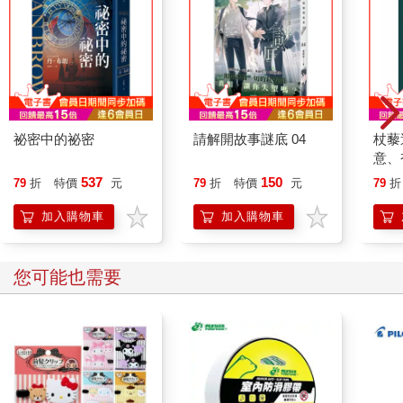
祕密中的祕密
請解開故事謎底 04
杖藜
意、
恭談
537
150
79
折
特價
元
79
折
特價
元
79
折
想
加入購物車
加入購物車
您可能也需要