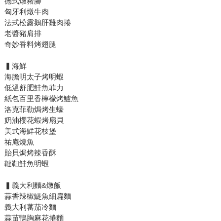
德式燉豬腳
匈牙利燉牛肉
法式松露鵝肝雞肉捲
老醬豬肩排
奇妙香料烤翅腿
▍海鮮
海膽明太子烤明蝦
低溫舒肥鮭魚菲力
紙包百里香檸檬烤鱸魚
洛克菲勒焗烤生蠔
奶油櫻花蝦烤扇貝
美式海鮮花枝堡
祐庵燒魚
貽貝焗烤辣香酥
韃靼鮭魚明蝦
▍義大利麵&燉飯
蒜香辣椒鯷魚細扁麵
義大利蕃茄冷麵
蒜苗鴨胸麻花捲麵