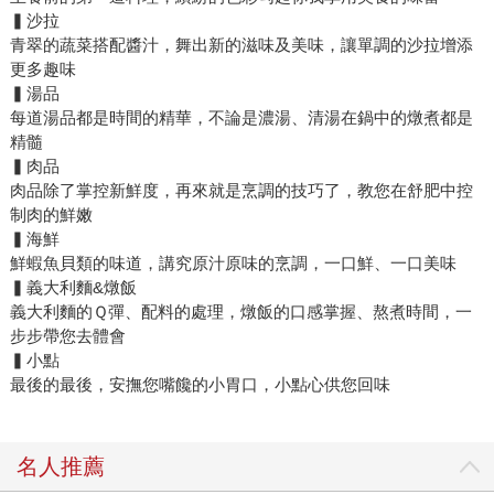
▍沙拉
青翠的蔬菜搭配醬汁，舞出新的滋味及美味，讓單調的沙拉增添
更多趣味
▍湯品
每道湯品都是時間的精華，不論是濃湯、清湯在鍋中的燉煮都是
精髓
▍肉品
肉品除了掌控新鮮度，再來就是烹調的技巧了，教您在舒肥中控
制肉的鮮嫩
▍海鮮
鮮蝦魚貝類的味道，講究原汁原味的烹調，一口鮮、一口美味
▍義大利麵&燉飯
義大利麵的Ｑ彈、配料的處理，燉飯的口感掌握、熬煮時間，一
步步帶您去體會
▍小點
最後的最後，安撫您嘴饞的小胃口，小點心供您回味
名人推薦