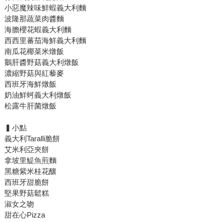
小惡魔辣味鮮蝦義大利麵
波隆那蔬菜肉醬麵
海膽櫻花蝦義大利麵
西西里蕃茄海鮮義大利麵
南瓜花椰菜米燉飯
鵝肝醬野菇義大利燉飯
濃縮野菇與紅藜麥
西班牙海鮮燉飯
奶油鮮蚵義大利燉飯
松露牛肝菌燉飯
▍小點
義大利Taralli脆餅
艾米利亞夾餅
拿坡里鯷魚煎麵
黑糖紫米桂花釀
西班牙甜脆餅
堅果野菇鬆糕
淑女之吻
甜在心Pizza