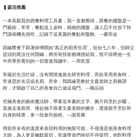
▍森活推薦
一本高顏質的西餐料理工具書，我一直都覺得，西餐的擺盤是一
門藝術，常常，餐點送上桌時，精緻的擺盤，讓人忍不住按下快
門讓相機先視吃，記錄下這美麗的餐點和盤飾。---麥田金
因緣際會下跟著師傅開始"真正的廚房生涯"，短短七八年，但師父
從頭到尾沒任何隱瞞，將所有技術都傳授給我，恨不得將他一生
中所學所看到的一切塞進我腦中。---周奕震
常礙於生活忙碌，沒有閒情逸致去研究料理，而欲享用美食時，
常迷思於名店或名廚。所幸，我因緣受教於文森老師之廚藝課
程，才開啟了自己的美食自己做這扇門。---陳品禎
究極美食的藝術魔法師，帶著這本書的文字、圖片與烹飪步驟，
直接走進廚房、捲起袖子跟著文森老師的腳步，透過親手烹飪和
自身的味蕾，來一段食尚旅程。---謝長勝
用前所未有的溫度來表現料理的無限可能，不僅僅是個美食料理
大師，為人更是幽默親切，常讓學員們熱切不停提問，他對料理