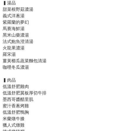
▍湯品
甜菜根野菇濃湯
義式洋蔥湯
紫羅蘭的夢幻
馬賽海鮮湯
黑米山藥濃湯
法式鮑魚澄清湯
火龍果濃湯
羅宋湯
薑黃櫛瓜蔬菜麵包清湯
咖哩冬瓜濃湯
▍肉品
低溫舒肥雞肉
低溫舒肥翼板厚切牛排
墨西哥醬醋里肌
蜜汁香蔥烤雞
低溫舒肥鴨胸
米蘭燉牛膝
獵人式燉雞