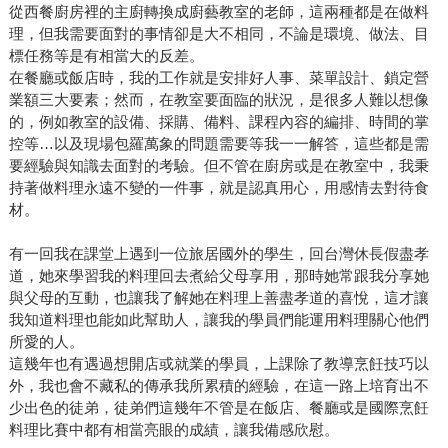
從西餐廚房裡的主廚轉換成廚藝教室的老師，這兩種都是在做料
理，但我需要面對的事情卻是大不相同，不論是環境、做法、目
標任務等是有相當大的反差。
在餐廳或飯店時，我的工作就是安排好人事、菜單設計、鎖定營
業額三大要素；然而，在教室要面臨的狀況，是很多人難以想像
的，例如教室的設備、採購、備料、課程內容的編排、時間的掌
控等…以及現場包羅萬象的問題需要等我一一解答，這些都是需
要經驗與知識去面對的考驗。但不管在廚房或是在教室中，我秉
持著做料理永遠不變的一件事，就是認真用心，用感情去對待食
材。
有一回我在課堂上遇到一位旅居國外的學生，回台灣休長假盡孝
道，她來學習我的料理回去煮給父母享用，那時她常跟我分享她
與父母的互動，也讓我了解她在料理上善盡孝道的喜悅，這才讓
我知道料理也能如此幫助人，讓我的學員們能運用料理關心他們
所愛的人。
這幾年也有遇過想開店或就業的學員，上課除了教導烹飪技巧以
外，我也會不藏私的傳承我所累積的經驗，在這一路上培育出不
少出色的徒弟，徒弟們這幾年不管是在飯店、餐廳或是國際烹飪
料理比賽中都有相當亮眼的成績，讓我備感欣慰。