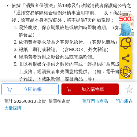
依據「消費者保護法」第19條及行政院消費者保護處公告之
「通訊交易解除權合理例外情事適用準則」，以下商品購買
後，除商品本身有瑕疵外，將不提供7天的猶豫期：
易於腐敗、保存期限較短或解約時即將逾期。（如：生
鮮食品）
依消費者要求所為之客製化給付。（客製化商品）
報紙、期刊或雜誌。（含MOOK、外文雜誌）
經消費者拆封之影音商品或電腦軟體。
非以有形媒介提供之數位內容或一經提供即為完成之線
上服務，經消費者事先同意始提供。（如：電子書、電
子雜誌、下載版軟體、虛擬商品…等）
已拆封之個人衛生用品。（如：內衣褲、刮鬍刀、除毛
立即結帳
加入購物車
刀…等）
若非上列種類商品，均享有到貨7天的猶豫期（含例假
預計 2026/08/13 出貨
購買後進貨
預訂門市商品
門市庫存
大量採購
日）。
辦理退換貨時，商品（組合商品恕無法接受單獨退貨）必須
是您收到商品時的原始狀態（包含商品本體、配件、贈品、
保證書、所有附隨資料文件及原廠內外包裝…等），請勿直