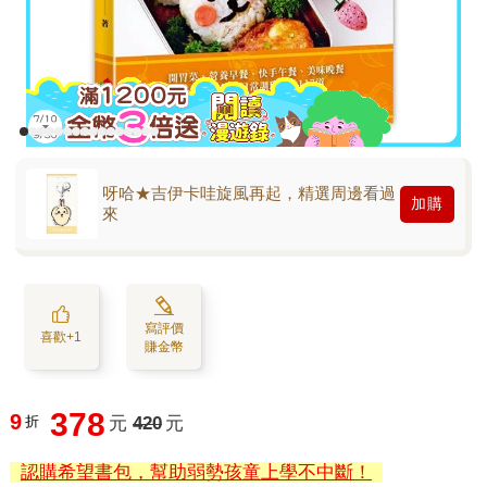
呀哈★吉伊卡哇旋風再起，精選周邊看過
加購
來
寫評價
喜歡+1
賺金幣
378
9
折
元
420
元
認購希望書包，幫助弱勢孩童上學不中斷！