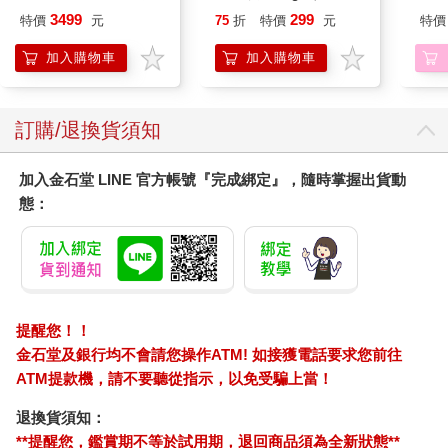
樂部 Bloom Garden
平安/淨化/艾草/芙蓉/
（3
3499
299
特價
元
75
折
特價
元
特價
Party蓮之空預售大套
抹草） 此為單瓶賣場
組
另有多瓶組優惠賣場
加入購物車
加入購物車
訂購/退換貨須知
加入金石堂 LINE 官方帳號『完成綁定』，隨時掌握出貨動
態：
提醒您！！
金石堂及銀行均不會請您操作ATM! 如接獲電話要求您前往
ATM提款機，請不要聽從指示，以免受騙上當！
退換貨須知：
**提醒您，鑑賞期不等於試用期，退回商品須為全新狀態**