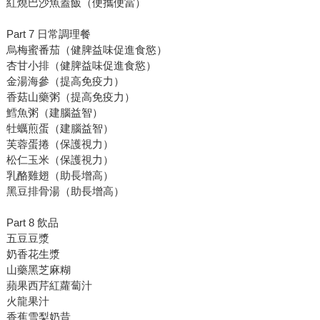
紅燒巴沙魚蓋飯（便攜便當）
Part 7 日常調理餐
烏梅蜜番茄（健脾益味促進食慾）
杏甘小排（健脾益味促進食慾）
金湯海參（提高免疫力）
香菇山藥粥（提高免疫力）
鱈魚粥（建腦益智）
牡蠣煎蛋（建腦益智）
芙蓉蛋捲（保護視力）
松仁玉米（保護視力）
乳酪雞翅（助長增高）
黑豆排骨湯（助長增高）
Part 8 飲品
五豆豆漿
奶香花生漿
山藥黑芝麻糊
蘋果西芹紅蘿蔔汁
火龍果汁
香蕉雪梨奶昔