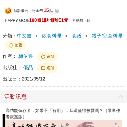
15
預計最高可得金幣
點
?
100累1點 4點抵1元
HAPPY GO享
折抵無上限
分類：
中文書
＞
飲食料理
＞
食譜
＞
親子/兒童料理
追蹤
作者：
梅依舊
追蹤
出版社：
優品
追蹤
出版日：
2021/05/12
活動訊息
高功能倖存者：如果不「有用」，我還值得被愛嗎？（限量作
者親簽版）