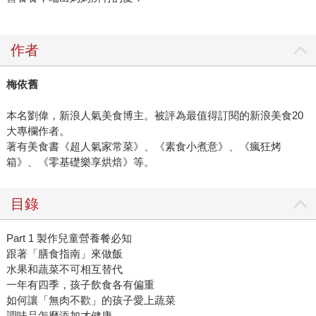
作者
梅依舊
本名劉偉，新浪人氣美食博主。被評為最值得訂閱的新浪美食20
大專欄作者。
著有美食書《超人氣家常菜》、《素食小煮意》、《瘋狂烤
箱》、《零基礎樂享烘焙》等。
目錄
Part 1 製作兒童營養餐必知
跟著「膳食指南」來做飯
水果和蔬菜不可相互替代
一年有四季，孩子飲食各有偏重
如何讓「無肉不歡」的孩子愛上蔬菜
調味品怎麼添加才健康