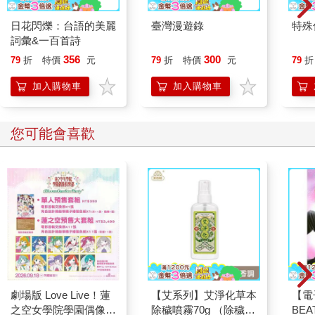
日花閃爍：台語的美麗
臺灣漫遊錄
特殊傳
詞彙&一百首詩
356
300
79
折
特價
元
79
折
特價
元
79
折
加入購物車
加入購物車
您可能會喜歡
劇場版 Love Live！蓮
【艾系列】艾淨化草本
【電
之空女學院學園偶像俱
除穢噴霧70g （除穢/
BE