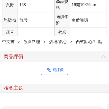
商品規
頁數
168
16開19*26cm
格
適讀年
出版地
台灣
全齡適讀
齡
注音
級別
中文書
＞
飲食料理
＞
烘培/點心
＞
西式點心/甜點
商品評價
寫評價
相關主題