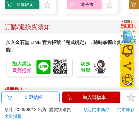
預購限定
電子書
訂購/退換貨須知
加入金石堂 LINE 官方帳號『完成綁定』，隨時掌握出貨動
態：
提醒您！！
金石堂及銀行均不會請您操作ATM! 如接獲電話要求您前往
立即結帳
加入購物車
ATM提款機，請不要聽從指示，以免受騙上當！
預計 2026/08/13 出貨
購買後進貨
預訂門市商品
門市庫存
退換貨須知：
大量採購
**提醒您，鑑賞期不等於試用期，退回商品須為全新狀態**
依據「消費者保護法」第19條及行政院消費者保護處公告之
「通訊交易解除權合理例外情事適用準則」，以下商品購買