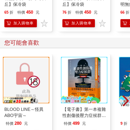
丘】保冷袋
丘】保冷袋
明無
450
450
65
折
特價
元
76
折
特價
元
66
折
加入購物車
加入購物車
您可能會喜歡
Who 
BLOOD LINE～怪異
【電子書】第一本複雜
ABO宇宙～
性創傷後壓力症候群自
我療癒聖經（長銷典
280
499
特價
元
特價
元
9
折
藏）