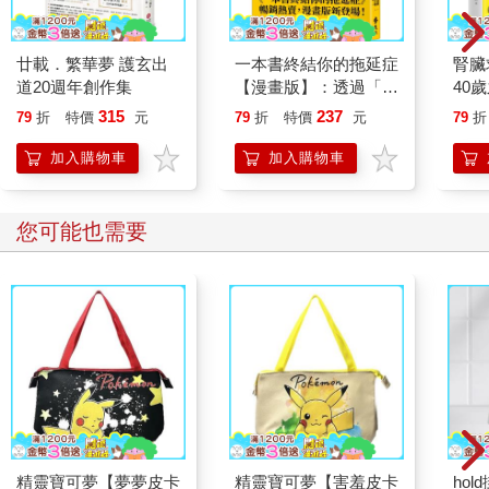
廿載．繁華夢 護玄出
一本書終結你的拖延症
腎臟
道20週年創作集
【漫畫版】：透過「小
40
行動」打開大腦的行動
就告
315
237
79
折
特價
元
79
折
特價
元
79
折
開關，懶人也能變身
「行動派」的37個科
加入購物車
加入購物車
學方法
您可能也需要
精靈寶可夢【夢夢皮卡
精靈寶可夢【害羞皮卡
ho