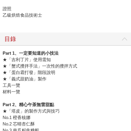
證照
乙級烘焙食品技術士
目錄
Part 1、一定要知道的小技法
★「吉利丁片」使用需知
★「蟹式攪拌手法」一次性的攪拌方式
★「蛋白霜打發」階段說明
★「義式甜奶油」製作
工具一覽
材料一覽
Part 2、精心午茶無雷甜點
★「塔皮」的製作方式與技巧
No.1 橙香核娜
No.2 芯晴杏仁酥
No.3 南瓜籽焦糖船