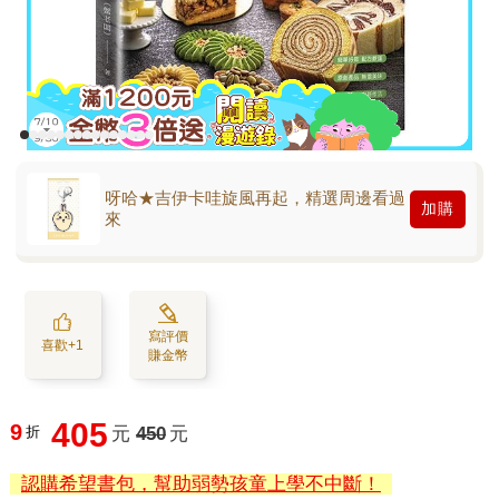
呀哈★吉伊卡哇旋風再起，精選周邊看過
加購
來
寫評價
喜歡+1
賺金幣
405
9
折
元
450
元
認購希望書包，幫助弱勢孩童上學不中斷！