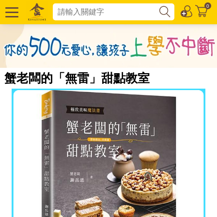
0
蟹老闆的「無雷」甜點教室