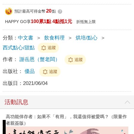
20
預計最高可得金幣
點
?
100累1點 4點抵1元
HAPPY GO享
折抵無上限
分類：
中文書
＞
飲食料理
＞
烘培/點心
＞
西式點心/甜點
追蹤
作者：
謝岳恩（蟹老闆）
追蹤
出版社：
優品
追蹤
出版日：
2021/06/04
活動訊息
高功能倖存者：如果不「有用」，我還值得被愛嗎？（限量作
者親簽版）