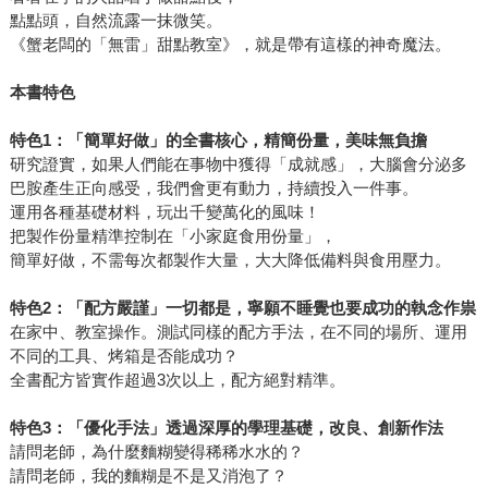
點點頭，自然流露一抹微笑。
《蟹老闆的「無雷」甜點教室》，就是帶有這樣的神奇魔法。
本書特色
特色1：「簡單好做」的全書核心，精簡份量，美味無負擔
研究證實，如果人們能在事物中獲得「成就感」，大腦會分泌多
巴胺產生正向感受，我們會更有動力，持續投入一件事。
運用各種基礎材料，玩出千變萬化的風味！
把製作份量精準控制在「小家庭食用份量」，
簡單好做，不需每次都製作大量，大大降低備料與食用壓力。
特色2：「配方嚴謹」一切都是，寧願不睡覺也要成功的執念作祟
在家中、教室操作。測試同樣的配方手法，在不同的場所、運用
不同的工具、烤箱是否能成功？
全書配方皆實作超過3次以上，配方絕對精準。
特色3：「優化手法」透過深厚的學理基礎，改良、創新作法
請問老師，為什麼麵糊變得稀稀水水的？
請問老師，我的麵糊是不是又消泡了？