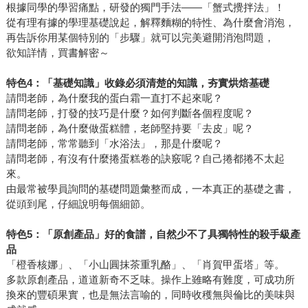
根據同學的學習痛點，研發的獨門手法——「蟹式攪拌法」！
從有理有據的學理基礎說起，解釋麵糊的特性、為什麼會消泡，
再告訴你用某個特別的「步驟」就可以完美避開消泡問題，
欲知詳情，買書解密～
特色4：「基礎知識」收錄必須清楚的知識，夯實烘焙基礎
請問老師，為什麼我的蛋白霜一直打不起來呢？
請問老師，打發的技巧是什麼？如何判斷各個程度呢？
請問老師，為什麼做蛋糕體，老師堅持要「去皮」呢？
請問老師，常常聽到「水浴法」，那是什麼呢？
請問老師，有沒有什麼捲蛋糕卷的訣竅呢？自己捲都捲不太起
來。
由最常被學員詢問的基礎問題彙整而成，一本真正的基礎之書，
從頭到尾，仔細說明每個細節。
特色5：「原創產品」好的食譜，自然少不了具獨特性的殺手級產
品
「橙香核娜」、「小山圓抹茶重乳酪」、「肖賀甲蛋塔」等。
多款原創產品，道道新奇不乏味。操作上雖略有難度，可成功所
換來的豐碩果實，也是無法言喻的，同時收穫無與倫比的美味與