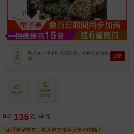
呀哈★吉伊卡哇旋風再起，精選周邊看過
加購
來
寫評價
喜歡+1
賺金幣
135
9
折
元
150
元
認購希望書包，幫助弱勢孩童上學不中斷！