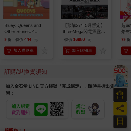
Bluey: Queens and
【預購27年5月暫定】
超幸
Other Stories: 4
threeMega閃電霹靂車
焙材
Stories in 1 Book.
VA Hi-SPEC UNITED
愛配
444
16980
9
折
特價
元
特價
元
79
折
Hooray!
阿斯拉 G.S.X RS
SIREN 黑色限定
加入購物車
加入購物車
訂購/退換貨須知
加入金石堂 LINE 官方帳號『完成綁定』，隨時掌握出貨動
會
態：
員
日
提醒您！！