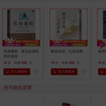
底層邏輯：看清這個世
刪掉容易，忘掉很難
祕密
界的底牌
316
332
79
折
特價
元
79
折
特價
元
79
折
加入購物車
加入購物車
您可能也需要