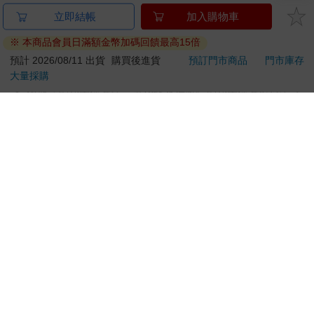
金石堂及銀行均不會請您操作ATM! 如接獲電話要求您前往
立即結帳
加入購物車
ATM提款機，請不要聽從指示，以免受騙上當！
※ 本商品會員日滿額金幣加碼回饋最高15倍
退換貨須知：
預計 2026/08/11 出貨
購買後進貨
預訂門市商品
門市庫存
大量採購
**提醒您，鑑賞期不等於試用期，退回商品須為全新狀態**
依據「消費者保護法」第19條及行政院消費者保護處公告之
「通訊交易解除權合理例外情事適用準則」，以下商品購買
後，除商品本身有瑕疵外，將不提供7天的猶豫期：
易於腐敗、保存期限較短或解約時即將逾期。（如：生
鮮食品）
依消費者要求所為之客製化給付。（客製化商品）
報紙、期刊或雜誌。（含MOOK、外文雜誌）
經消費者拆封之影音商品或電腦軟體。
非以有形媒介提供之數位內容或一經提供即為完成之線
上服務，經消費者事先同意始提供。（如：電子書、電
子雜誌、下載版軟體、虛擬商品…等）
已拆封之個人衛生用品。（如：內衣褲、刮鬍刀、除毛
刀…等）
若非上列種類商品，均享有到貨7天的猶豫期（含例假