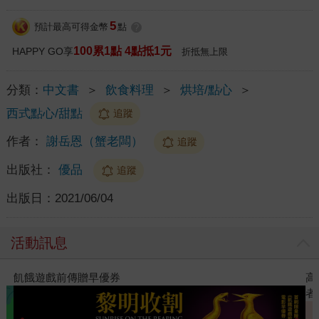
5
預計最高可得金幣
點
?
100累1點 4點抵1元
HAPPY GO享
折抵無上限
分類：
中文書
＞
飲食料理
＞
烘培/點心
＞
西式點心/甜點
追蹤
作者：
謝岳恩（蟹老闆）
追蹤
出版社：
優品
追蹤
出版日：
2021/06/04
活動訊息
高功能倖存者：如果不「有用」，我還值得被愛嗎？（限量作
者親簽版）