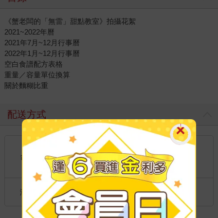
《蟹老闆的「無雷」甜點教室》拍攝花絮
2021~2022年曆
2021年7月~12月行事曆
2022年1月~12月行事曆
空白食譜配方表格
重量／容量單位換算
關於麵糊比重
配送方式
國內宅配：本島、離島
到店取貨：
台灣
不限金額免運費
國際快遞：全球
海外
港澳店取：