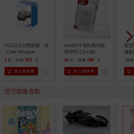
HUZZLE立體拼圖－巡
hold掛/子母扣透明無
造型
_Cast Hexagon
痕掛勾-2入x2組
滅劇
315
198
9
折
特價
元
66
折
特價
元
特價
加入購物車
加入購物車
您可能會喜歡