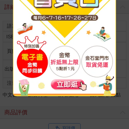
詳細資料
語言
中文繁體
裝訂
紙本平裝
ISBN
9789865481025
分級
普通級
商品規
頁數
128
18開17*23cm
格
適讀年
出版地
台灣
全齡適讀
齡
注音
級別
中文書
＞
飲食料理
＞
烘培/點心
＞
西式點心/甜點
商品評價
寫評價