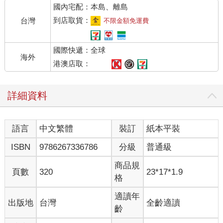
國內宅配：本島、離島
到店取貨：
台灣
不限金額免運費
國際快遞：全球
海外
港澳店取：
詳細資料
語言
中文繁體
裝訂
紙本平裝
ISBN
9786267336786
分級
普通級
商品規
頁數
320
23*17*1.9
格
適讀年
出版地
台灣
全齡適讀
齡