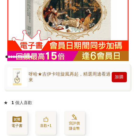
呀哈★吉伊卡哇旋風再起，精選周邊看過
加購
來
★
1
個人喜歡
寫評價
電子書
喜歡+1
賺金幣