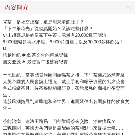
內容簡介
喝茶，是社交炫耀，還是用來填飽肚子？
「下午茶時光」從幾點開始？又該吃些什麼？
史上超高規格的皇家下午茶，竟然有20,000種三明治、
9,000個鬆餅與水果塔、8,000片蛋糕，以及30,000多杯飲品！
⛾
跨越世紀 ✱ 飲茶文化的權威記錄
圖文並茂 ✱ 最豐富午後盛宴紀實
十七世紀，當英國貴族圈開始喝茶之後，下午茶儀式逐漸普及，
大英帝國的人民會換上禮服、戴上手套和帽子慎重的出席茶會；
各式精緻茶具、佐茶餐點相繼研發，茶館服務的商機也孕育而
生，
這股風潮拓展到殖民地和全世界，進而延伸出各國多樣的飲食文
化～
茶能治病！連法王路易十四都靠喝茶來交際、治療痛風？
二戰期間，英國大兵們更是靠配給的茶和點心來提振士氣……
中東男性在茶館裡聊政治；美國女性則靠辦茶會獲得參政權！