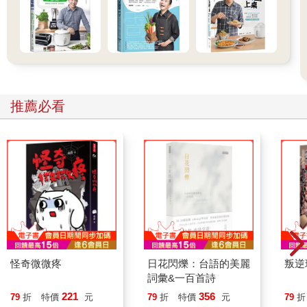
推薦必看
怪奇微微疼
日花閃爍：台語的美麗
叛逆
詞彙&一百首詩
221
356
79
折
特價
元
79
折
特價
元
79
折