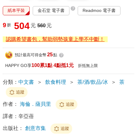
?
紙本平裝
金石堂 電子書
Readmoo 電子書
504
9
折
元
560
元
認購希望書包，幫助弱勢孩童上學不中斷！
25
預計最高可得金幣
點
?
100累1點 4點抵1元
HAPPY GO享
折抵無上限
分類：
中文書
＞
飲食料理
＞
茶/酒/飲品/冰
＞
茶
追蹤
作者：
海倫．薩貝里
追蹤
譯者：
辛亞蓓
出版社：
創意市集
追蹤