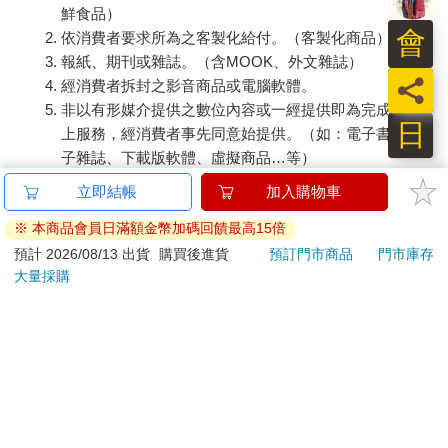
鮮食品）
會
依消費者要求所為之客製化給付。（客製化商品）
報紙、期刊或雜誌。（含MOOK、外文雜誌）
員
經消費者拆封之影音商品或電腦軟體。
非以有形媒介提供之數位內容或一經提供即為完成之線
日
上服務，經消費者事先同意始提供。（如：電子書、電
子雜誌、下載版軟體、虛擬商品…等）
已拆封之個人衛生用品。（如：內衣褲、刮鬍刀、除毛
立即結帳
加入購物車
刀…等）
※ 本商品會員日滿額金幣加碼回饋最高15倍
若非上列種類商品，均享有到貨7天的猶豫期（含例假
日）。
預計 2026/08/13 出貨
購買後進貨
預訂門市商品
門市庫存
大量採購
辦理退換貨時，商品（組合商品恕無法接受單獨退貨）必須
是您收到商品時的原始狀態（包含商品本體、配件、贈品、
保證書、所有附隨資料文件及原廠內外包裝…等），請勿直
接使用原廠包裝寄送，或於原廠包裝上黏貼紙張或書寫文
字。
退回商品若無法回復原狀，將請您負擔回復原狀所需費用，
嚴重時將影響您的退貨權益。