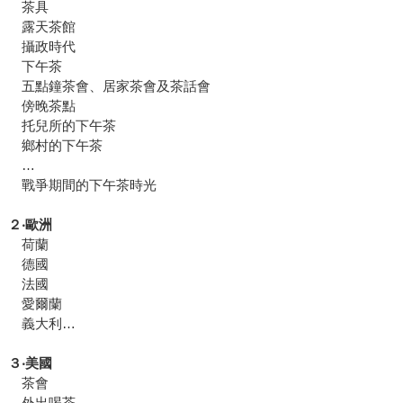
茶具
露天茶館
攝政時代
下午茶
五點鐘茶會、居家茶會及茶話會
傍晚茶點
托兒所的下午茶
鄉村的下午茶
…
戰爭期間的下午茶時光
２‧歐洲
荷蘭
德國
法國
愛爾蘭
義大利…
３‧美國
茶會
外出喝茶