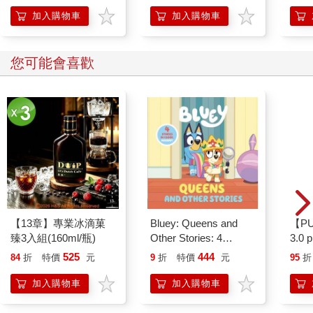
加入購物車
加入購物車
您可能會喜歡
【13章】專業冰滴菓
Bluey: Queens and
【P
臻3入組(160ml/瓶)
Other Stories: 4
3.0
Stories in 1 Book.
黑 
525
444
84
折
特價
元
9
折
特價
元
95
折
Hooray!
加入購物車
加入購物車