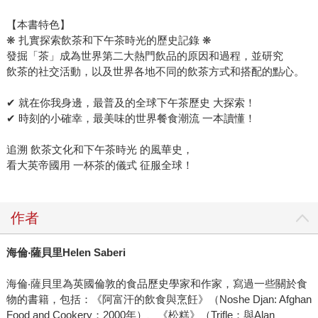
【本書特色】
❋ 扎實探索飲茶和下午茶時光的歷史記錄 ❋
發掘「茶」成為世界第二大熱門飲品的原因和過程，並研究
飲茶的社交活動，以及世界各地不同的飲茶方式和搭配的點心。
✔ 就在你我身邊，最普及的全球下午茶歷史 大探索！
✔ 時刻的小確幸，最美味的世界餐食潮流 一本讀懂！
追溯 飲茶文化和下午茶時光 的風華史，
看大英帝國用 一杯茶的儀式 征服全球！
作者
海倫‧薩貝里Helen Saberi
海倫‧薩貝里為英國倫敦的食品歷史學家和作家，寫過一些關於食
物的書籍，包括：《阿富汗的飲食與烹飪》（Noshe Djan: Afghan
Food and Cookery；2000年）、《松糕》（Trifle；與Alan