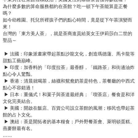
為什麼多數的算命服務都約在茶館？吃一頓下午茶能算是正餐
嗎？
如今幼稚園、托兒所裡孩子們的點心時間，竟是從下午茶演變而
來！
台灣的「東方美人茶」，就是茶商進貢給英女王伊莉莎白二世的
聖品～
▶ 法國：印象派畫家帶起茶點沙龍文化，創造瑪德蓮、馬卡龍等
甜點工藝巔峰。
▶ 印度：加香料的「印度拉茶」最香醇，「鐵路茶」和街邊油炸
點心令人驚豔。
▶ 香港：清晨就喝茶，絲襪和鴛鴦奶茶是特色，茶餐廳的中西式
點心不容錯過！
▶ 日本：重儀式！和菓子與茶道最經典；「喫茶店」餐食是和洋
文化完美結合。
▶ 美國：開啟在飯店、百貨公司設立茶館的風潮；移民也帶起茶
館的占卜文化。
▶ 澳紐：茶是開拓者的基本糧食；戶外野餐茶會、萊明頓蛋糕、
燕麥餅最有名。
……