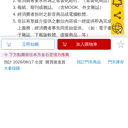
依消費者要求所為之客製化給付。（客製化商品）
報紙、期刊或雜誌。（含MOOK、外文雜誌）
經消費者拆封之影音商品或電腦軟體。
非以有形媒介提供之數位內容或一經提供即為完成之線
上服務，經消費者事先同意始提供。（如：電子書、電
子雜誌、下載版軟體、虛擬商品…等）
已拆封之個人衛生用品。（如：內衣褲、刮鬍刀、除毛
立即結帳
加入購物車
刀…等）
※ 下方點圖前往本月金石堂強力推薦
若非上列種類商品，均享有到貨7天的猶豫期（含例假
日）。
預計 2026/08/17 出貨
購買後進貨
預訂門市商品
門市庫存
大量採購
辦理退換貨時，商品（組合商品恕無法接受單獨退貨）必須
是您收到商品時的原始狀態（包含商品本體、配件、贈品、
保證書、所有附隨資料文件及原廠內外包裝…等），請勿直
接使用原廠包裝寄送，或於原廠包裝上黏貼紙張或書寫文
字。
退回商品若無法回復原狀，將請您負擔回復原狀所需費用，
嚴重時將影響您的退貨權益。