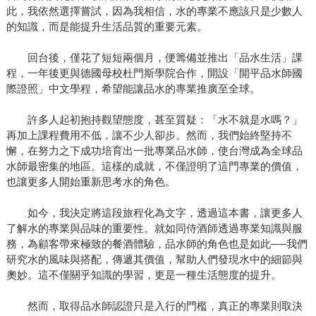
此，我依然選擇嘗試，因為我相信，水的專業不應該只是少數人
的知識，而是能提升生活品質的重要元素。
回台後，僅花了短短兩個月，便籌備並推出「品水生活」課
程，一年後更與德國母校杜門斯學院合作，開設「開平品水師國
際證照」中文學程，希望能讓品水的專業推廣至全球。
許多人起初抱持觀望態度，甚至質疑：「水不就是水嗎？」
再加上課程費用不低，讓不少人卻步。然而，我們始終堅持不
懈，在努力之下成功培育出一批專業品水師，使台灣成為全球品
水師最密集的地區。這樣的成就，不僅證明了這門專業的價值，
也讓更多人開始重新思考水的角色。
如今，我決定將這段旅程化為文字，透過這本書，讓更多人
了解水的專業與品味的重要性。就如同侍酒師透過專業知識與服
務，為顧客帶來極致的餐酒體驗，品水師的角色也是如此──我們
研究水的風味與搭配，傳遞其價值，幫助人們發現水中的細節與
奧妙。這不僅關乎知識的學習，更是一種生活態度的提升。
然而，取得品水師認證只是入行的門檻，真正的專業則取決