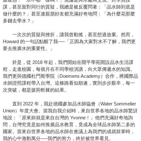
課，甚至面對同行的質疑，我總是被反覆問著：「品水師到底是
做什麼的？」甚至連親朋好友都充滿好奇地問：「為什麼花那麼
多錢去學水？」
一次次的質疑與挫折，讓我曾動搖，甚至想過放棄。然而，
Howard 的一句話點醒了我──「正因為大家對水不了解，我們更
要去推廣水的重要性。」
於是，從 2018 年起，我們開始在開平學苑開設品水生活課
程，走進校園，每個月在不同學校演講，向大眾傳遞水的知識。
我們更與德國杜門斯學院（Doemens Academy）合作，將國際品
水師證照課程帶入台灣。這條路看似順遂，實則步步艱辛，每一
次突破，都是披荊斬棘的結果。
直到 2022 年，我赴德國參加品水師協會（Water Sommelier
Union）年度大會。當我自我介紹時，來自世界各地的品水師驚訝
地說：「原來妳就是來自台灣的 Yvonne！」他們充滿好奇地詢
問，台灣究竟是如何推廣品水教育，竟成為全球品水師第二多的
國家。當來自世界各地的品水師在會議上為我們的成就鼓掌時，
我的心中激動萬分──我們的努力，終於被世界看見。