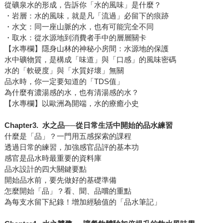
從礦泉水的形成，告訴你「水的風味」是什麼？
・岩層：水的風味，就是凡「流過」必留下的痕跡
・水文：同一座山脈的水，也有可能完全不同
・取水：從水源地到消費者手中的層層關卡
【水專欄】隱身山林的神秘小房間：水源地的保護
水中礦物質，是構成「味道」與「口感」的風味密碼
水的「軟硬度」與「水質好壞」無關
品水時，你一定要知道的「TDS值」
為什麼有濃湯感的水，也有清湯感的水？
【水專欄】以歐洲為開端，水的療癒小史
Chapter3.
水之品──從日常生活中開始的品水練習
什麼是「品」？一門用五感探索的課程
透過日常的練習，加強感官品評的基本功
感官是品水時最重要的資料庫
品水設計的四大關鍵要點
開始品水前，要先做好的基礎準備
怎麼開始「品」？看、聞、品嚐的重點
為每支水留下紀錄！增加經驗值的「品水筆記」