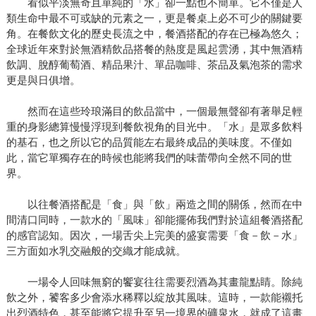
看似平淡無奇且單純的「水」卻一點也不簡單。它不僅是人
類生命中最不可或缺的元素之一，更是餐桌上必不可少的關鍵要
角。在餐飲文化的歷史長流之中，餐酒搭配的存在已極為悠久；
全球近年來對於無酒精飲品搭餐的熱度是風起雲湧，其中無酒精
飲調、脫醇葡萄酒、精品果汁、單品咖啡、茶品及氣泡茶的需求
更是與日俱增。
然而在這些玲琅滿目的飲品當中，一個最無聲卻有著舉足輕
重的身影總算慢慢浮現到餐飲視角的目光中。「水」是眾多飲料
的基石，也之所以它的品質能左右最終成品的美味度。不僅如
此，當它單獨存在的時候也能將我們的味蕾帶向全然不同的世
界。
以往餐酒搭配是「食」與「飲」兩造之間的關係，然而在中
間清口同時，一款水的「風味」卻能擺佈我們對於這組餐酒搭配
的感官認知。因次，一場舌尖上完美的盛宴需要「食－飲－水」
三方面如水乳交融般的交織才能成就。
一場令人回味無窮的饗宴往往需要烈酒為其畫龍點睛。除純
飲之外，饕客多少會添水稀釋以綻放其風味。這時，一款能襯托
出烈酒特色，甚至能將它提升至另一境界的礦泉水，就成了這畫