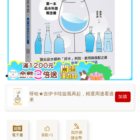
呀哈★吉伊卡哇旋風再起，精選周邊看過
加購
來
寫評價
電子書
喜歡+1
賺金幣