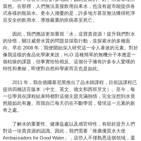
當然。在那裡，人們無法直接飲用自來水，也沒有超市能提供各
式各樣的瓶裝水。更令人擔憂的是，許多地方甚至無法獲得乾淨
且安全的飲用水，導致嚴重的疾病甚至死亡。
因此，我們應該更加重視「水」這寶貴資源！提升我們對水
的珍惜，關注威脅水質的問題並採取行動，並探索水的多種面
向。早在 2008 年，我便開始深入研究這一令人著迷的元素。對於
像我這樣的食品化學家來說，H₂O 這種簡單的無機分子本應是一
個枯燥的課題，但事實恰恰相反。這個分子擁有許多令人驚嘆的
特性和奧秘，即便對自然科學家而言也是如此。
2011 年，我在德國慕尼黑推出了品水師課程，目前該課程已
提供四種語言版本（中文、英文、德文和西班牙文）。至今，每
一位學員在課程結束時都對這個主題充滿熱情，完全沒想到水竟
然能如此有趣。而我自己每天仍在不斷學習，發現這一元素的新
奇之處。
了解水的重要性、健康益處以及感官特性，有助於提升人們
對這一珍貴資源的認識。因此，我們需要「推廣優質水大使
Ambassadors for Good Water」，這些人不僅熟悉這個領域，還