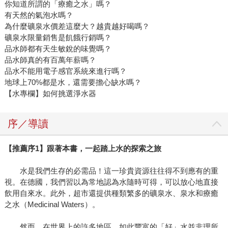
你知道所謂的「療癒之水」嗎？
有天然的氣泡水嗎？
為什麼礦泉水價差這麼大？越貴越好喝嗎？
礦泉水限量銷售是飢餓行銷嗎？
品水師都有天生敏銳的味覺嗎？
品水師真的有百萬年薪嗎？
品水不能用電子感官系統來進行嗎？
地球上70%都是水，還需要擔心缺水嗎？
【水專欄】如何挑選淨水器
序／導讀
【推薦序1】跟著本書，一起踏上水的探索之旅
水是我們生存的必需品！這一珍貴資源往往得不到應有的重
視。在德國，我們習以為常地認為水隨時可得，可以放心地直接
飲用自來水。此外，超市還提供種類繁多的礦泉水、泉水和療癒
之水（Medicinal Waters）。
然而，在世界上的許多地區，如此豐富的「好」水並非理所