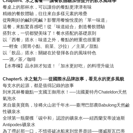
Chapter4.
水之饕餮──讓餐飲體驗加倍提升的飲水風味學
餐桌上的那杯水，可以讓你的餐點更津津有味
精緻的餐飲體驗，往往來自多樣元素的堆疊
從剛剛好的鹹到死鹹？影響用餐愉悅度的「單一味道」
這餐，來點驚喜感吧！從「味道組合」創造餐飲體驗
搭對水，一切都變美味了！餐水搭配的基礎原則
以「西餐」搭水：味道之外，餐點的輕重也很重要
──輕食（開胃小點、前菜、沙拉）／主菜／甜點
以「飲品」搭水：關鍵在於發揮各自的風味特色
──酒／茶／咖啡
【水專欄】品水師才知道！「加水更好吃」的料理升級法
Chapter5.
水之魅力
──
從國際水品牌故事，看見水的更多風貌
每支水的起源，都是值得記錄的故事
到米其林餐廳點一支國王御用水！──法國夏特丹Chateldon天然
氣泡水
來自最美寶島，珍稀火山岩千年水──臺灣巴部農Babulong天然鹼
性礦泉水
全球第一瓶榮獲「碳中和」認證的礦泉水──紐西蘭安蒂波迪斯
Antipodes礦泉水
為了撈起那一口，不惜搭破冰船來到世界盡頭──挪威斯瓦巴蒂