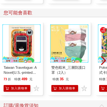
您可能會喜歡
Taiwan Travelogue: A
雙色蝦米_三層防護口
Po
Novel(U.S.-printed
罩（2入）
式卡
edition)
化 
499
35
73
折
特價
元
特價
元
特價
（+
加入購物車
加入購物車
訂購/退換貨須知