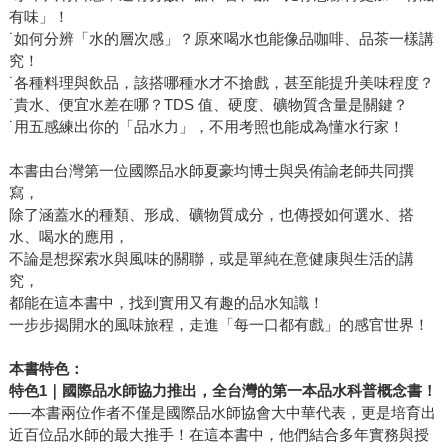
有味」！
˙如何分辨「水的層次感」？原來喝水也能像品咖啡、品茶一樣講
究！
˙各種料理與飲品，該搭哪種水才不搶戲，甚至能提升美味程度？
˙貴水、便宜水差在哪？TDS 值、硬度、礦物質含量是關鍵？
˙用五感練出你的「品水力」，不用考照也能成為懂水行家！
本書由台灣第一位國際品水師夏豪均博士與吳侑諭老師共同撰
寫，
除了涵蓋水的種類、形成、礦物質成分，也傳授如何選水、搭
水、喝水的應用，
不論是想探索水與風味的關聯，或是單純在意健康與生活的講
究，
都能在這本書中，找到實用又有趣的品水知識！
一步步揭開水的風味旅程，走進「每一口都有戲」的感官世界！
本書特色：
特色1
｜國際品水師協力推出，全台灣的第一本品水科普概念書！
──本書兩位作者不僅是國際品水師協會大中華代表，更是培育出
近百位品水師的最大推手！在這本書中，他們結合多年實務與授