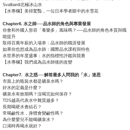
Svalbardi北極冰山水
【水專欄】美得驚豔，一位日本學者眼中的水雪花
Chapter6.
水之師
──
品水師的角色與專業發展
你會和外國人形容「養樂多」風味嗎？──品水師的角色本質與職
能提升
取得百萬年薪的入場券：品水師的職涯發展
如果你也想成為品水師：國際品水課程與特色
水世界的年度盛事：水的指標性評鑑與競賽
【水專欄】我們成為品水師後的改變
Chapter7.
水之惑──解答最多人問我的「水」迷思
市面上的瓶裝水都是礦泉水嗎？
好水的定義是什麼？
礦泉水有效期嗎？沒喝完如何保存？
TDS越高代表水中雜質越多？
長期喝硬水會結石？
常喝鹼性水，身體會變鹼性嗎？
為什麼嬰兒不能喝礦泉水？
口渴時再喝水就好？