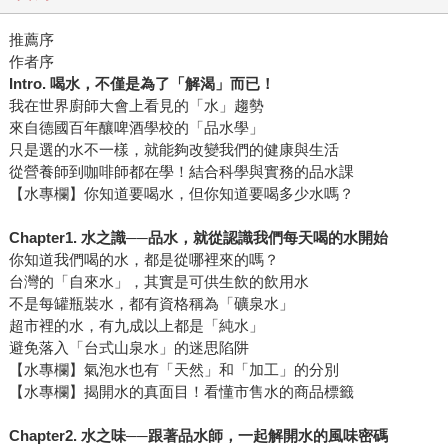
推薦序
作者序
Intro.
喝水，不僅是為了「解渴」而已！
我在世界廚師大會上看見的「水」趨勢
來自德國百年釀啤酒學校的「品水學」
只是選的水不一樣，就能夠改變我們的健康與生活
從營養師到咖啡師都在學！結合科學與實務的品水課
【水專欄】你知道要喝水，但你知道要喝多少水嗎？
Chapter1.
水之識──品水，就從認識我們每天喝的水開始
你知道我們喝的水，都是從哪裡來的嗎？
台灣的「自來水」，其實是可供生飲的飲用水
不是每罐瓶裝水，都有資格稱為「礦泉水」
超市裡的水，有九成以上都是「純水」
避免落入「台式山泉水」的迷思陷阱
【水專欄】氣泡水也有「天然」和「加工」的分別
【水專欄】揭開水的真面目！看懂市售水的商品標籤
Chapter2.
水之味──跟著品水師，一起解開水的風味密碼