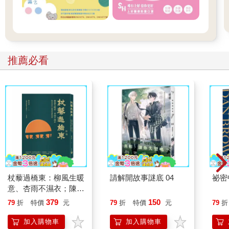
推薦必看
杖藜過橋東：柳風生暖
請解開故事謎底 04
祕密
意、杏雨不濕衣；陳亮
恭談以心轉境的適齡漫
379
150
79
折
特價
元
79
折
特價
元
79
折
想
加入購物車
加入購物車