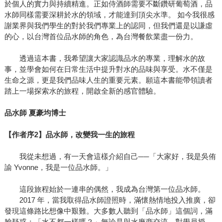
於個人的實力與持續精進。正如侍酒師需要不斷鑽研葡萄酒，品
水師同樣需要深耕於水的領域，才能達到頂尖水準。 如今我很感
謝業界與我們學生的對於我們專業上的認同，但我們還是以謙虛
的心，以台灣首位品水師的角色，為台灣餐飲業盡一份力。
透過這本書，我希望讓大家認識品水的專業，理解水的故
事，並學會如何在日常生活中提升對水的品味與享受。水不僅是
生命之源，更是我們品味人生的重要元素。願這本書能帶領讀者
踏上一場探索水的旅程，開啟全新的感官體驗。
品水師 夏豪均博士
【作者序2】
品水師，改變我一生的旅程
我從未想過，有一天會這樣介紹自己──「大家好，我是吳侑
諭 Yvonne，我是一位品水師。」
這段旅程始於一連串的偶然，我成為台灣第一位品水師。
2017 年，當我取得品水師證照時，滿懷熱情地投入推廣，卻
發現這條路比想像中艱難。大多數人聽到「品水師」這個詞，滿
臉疑惑：「水不都一樣嗎？」無論是與水廠商交流、對學員授