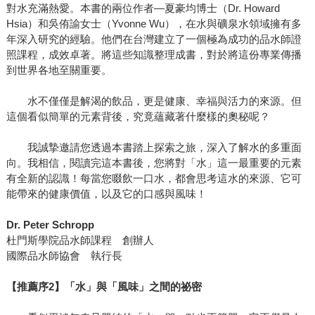
對水充滿熱愛。本書的兩位作者—夏豪均博士（Dr. Howard
Hsia）和吳侑諭女士（Yvonne Wu），在水與礦泉水領域擁有多
年深入研究的經驗。他們在台灣建立了一個極為成功的品水師證
照課程，成效卓著。將這些知識整理成書，對於將這份專業傳播
到世界各地至關重要。
水不僅僅是解渴的飲品，更是健康、幸福與活力的來源。但
這個看似簡單的元素背後，究竟蘊藏著什麼樣的奧秘呢？
我誠摯邀請您透過本書踏上探索之旅，深入了解水的多重面
向。我相信，閱讀完這本書後，您將對「水」這一最重要的元素
有全新的認識！每當您啜飲一口水，都會思考這水的來源、它可
能帶來的健康價值，以及它的口感與風味！
Dr. Peter Schropp
杜門斯學院品水師課程 創辦人
國際品水師協會 執行長
【推薦序2】「水」與「風味」之間的祕密