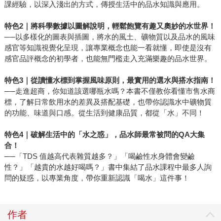
課經驗，以深入淺出的方式，傳授生活中的品水知識與應用。
特色2
｜將科學數據以圖解說明，輕鬆飽覽有趣又奧妙的水世界！
──以多樣化的圖表與插圖，將水的風土、礦物質以及品水的風味
感官等知識視覺化呈現，讓專業概念也能一看就懂，即使是沒有
感官品評概念的初學者，也能無門檻走入充滿樂趣的品水世界。
特色3
｜從讀懂水標到掌握風味原則，最實用的選水與搭水指南！
──走進超商，你知道該選哪瓶水嗎？本書不僅教你看懂市售水商
標，了解日常飲用水的差異及搭配基礎，也帶你認識水中礦物質
的功能、味道與口感。從生活到健康品質，都從「水」不同！
特色4
｜破解生活中的「水之惑」，品水師最常被問的QA
大集
合！
──「TDS 值越高代表雜質越多？」「喝鹼性水身體會變鹼
性？」「越貴的水越好喝嗎？」書中集結了品水課程中最多人詢
問的疑惑，以專業角度，帶你重新認識「喝水」這件事！
作者