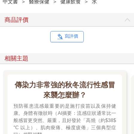
中文書
＞
醫療保健
＞
健康飲食
＞
水
商品評價
寫評價
相關主題
傳染力非常強的秋冬流行性感冒
來襲怎麼辦？
預防罹患流感最重要的是施打疫苗以及保持健
康。身體有徵狀時（AI摘要：流感症狀通常比一
般感冒更突然、嚴重，且好發於「高燒（約$38$
°C 以上）、肌肉痠痛、極度疲倦」三個典型症