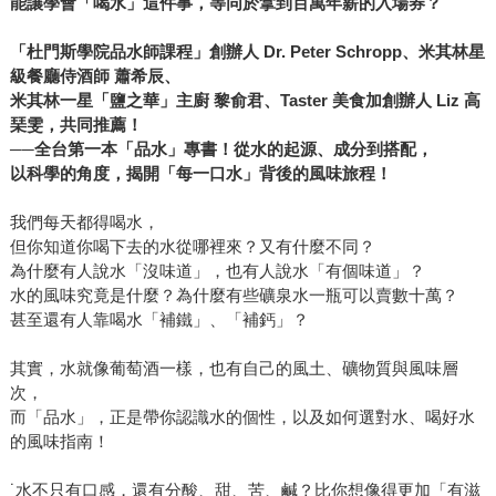
能讓學會「喝水」這件事，等同於拿到百萬年薪的入場券？
「杜門斯學院品水師課程」創辦人 Dr. Peter Schropp
、米其林星
級餐廳侍酒師
蕭希辰、
米其林一星「鹽之華」主廚
黎俞君、Taster
美食加創辦人 Liz
高
琹雯，共同推薦！
──全台第一本「品水」專書！從水的起源、成分到搭配，
以科學的角度，揭開「每一口水」背後的風味旅程！
我們每天都得喝水，
但你知道你喝下去的水從哪裡來？又有什麼不同？
為什麼有人說水「沒味道」，也有人說水「有個味道」？
水的風味究竟是什麼？為什麼有些礦泉水一瓶可以賣數十萬？
甚至還有人靠喝水「補鐵」、「補鈣」？
其實，水就像葡萄酒一樣，也有自己的風土、礦物質與風味層
次，
而「品水」，正是帶你認識水的個性，以及如何選對水、喝好水
的風味指南！
˙水不只有口感，還有分酸、甜、苦、鹹？比你想像得更加「有滋