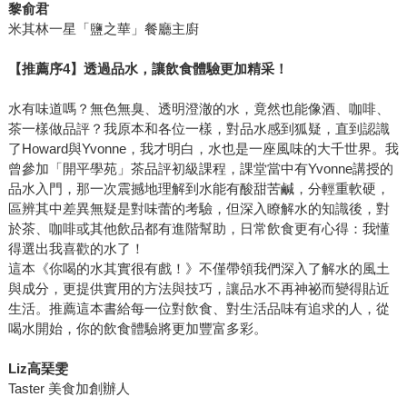
黎俞君
米其林一星「鹽之華」餐廳主廚
【推薦序4】
透過品水，讓飲食體驗更加精采！
水有味道嗎？無色無臭、透明澄澈的水，竟然也能像酒、咖啡、
茶一樣做品評？我原本和各位一樣，對品水感到狐疑，直到認識
了Howard與Yvonne，我才明白，水也是一座風味的大千世界。我
曾參加「開平學苑」茶品評初級課程，課堂當中有Yvonne講授的
品水入門，那一次震撼地理解到水能有酸甜苦鹹，分輕重軟硬，
區辨其中差異無疑是對味蕾的考驗，但深入瞭解水的知識後，對
於茶、咖啡或其他飲品都有進階幫助，日常飲食更有心得：我懂
得選出我喜歡的水了！
這本《你喝的水其實很有戲！》不僅帶領我們深入了解水的風土
與成分，更提供實用的方法與技巧，讓品水不再神祕而變得貼近
生活。推薦這本書給每一位對飲食、對生活品味有追求的人，從
喝水開始，你的飲食體驗將更加豐富多彩。
Liz
高琹雯
Taster 美食加創辦人