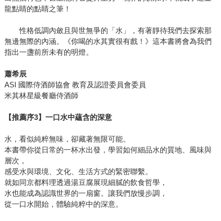
龍點睛的點睛之筆！
性格低調內斂且與世無爭的「水」，有著靜待我們去探索那
無邊無際的內涵。《你喝的水其實很有戲！》這本書將會為我們
指出一盞前所未有的明燈。
蕭希辰
ASI 國際侍酒師協會 教育及認證委員會委員
米其林星級餐廳侍酒師
【推薦序3】一口水中蘊含的深意
水，看似純粹無味，卻藏著無限可能。
本書帶你從日常的一杯水出發，學習如何細品水的質地、風味與
層次，
感受水與環境、文化、生活方式的緊密聯繫。
就如同京都料理透過湯豆腐展現細膩的飲食哲學，
水也能成為認識世界的一扇窗。讓我們放慢步調，
從一口水開始，體驗純粹中的深意。