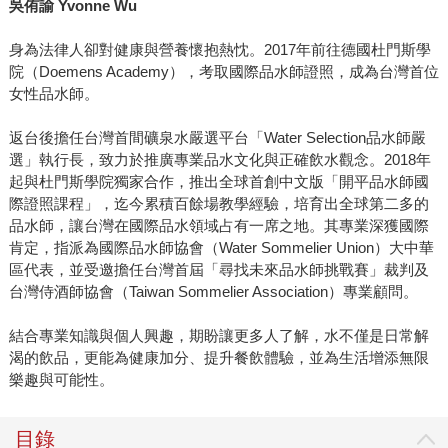
吳侑諭 Yvonne Wu
身為法律人卻對健康與營養懷抱熱忱。2017年前往德國杜門斯學
院（Doemens Academy），考取國際品水師證照，成為台灣首位
女性品水師。
返台後擔任台灣首間礦泉水嚴選平台「Water Selection品水師嚴
選」執行長，致力於推廣專業品水文化與正確飲水觀念。2018年
起與杜門斯學院獨家合作，推出全球首創中文版「開平品水師國
際證照課程」，迄今累積百餘場教學經驗，培育出全球第二多的
品水師，讓台灣在國際品水領域占有一席之地。其專業深獲國際
肯定，指派為國際品水師協會（Water Sommelier Union）大中華
區代表，並受邀擔任台灣首屆「尋找未來品水師挑戰賽」裁判及
台灣侍酒師協會（Taiwan Sommelier Association）專業顧問。
結合專業知識與個人興趣，期盼讓更多人了解，水不僅是日常解
渴的飲品，更能為健康加分、提升餐飲體驗，並為生活增添無限
樂趣與可能性。
目錄