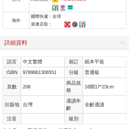
國際快遞：全球
海外
港澳店取：
詳細資料
語言
中文繁體
裝訂
紙本平裝
ISBN
9789861306551
分級
普通級
商品規
頁數
208
18開17*23cm
格
適讀年
出版地
台灣
全齡適讀
齡
注音
級別