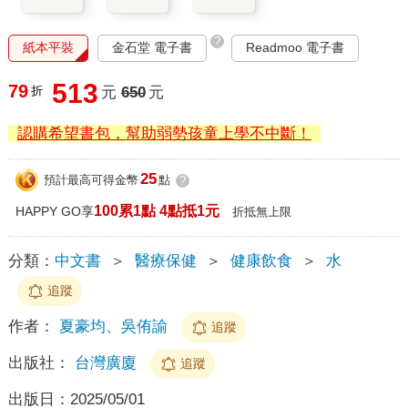
?
紙本平裝
金石堂 電子書
Readmoo 電子書
513
79
折
元
650
元
認購希望書包，幫助弱勢孩童上學不中斷！
25
預計最高可得金幣
點
?
100累1點 4點抵1元
HAPPY GO享
折抵無上限
分類：
中文書
＞
醫療保健
＞
健康飲食
＞
水
追蹤
作者：
夏豪均、吳侑諭
追蹤
出版社：
台灣廣廈
追蹤
出版日：
2025/05/01