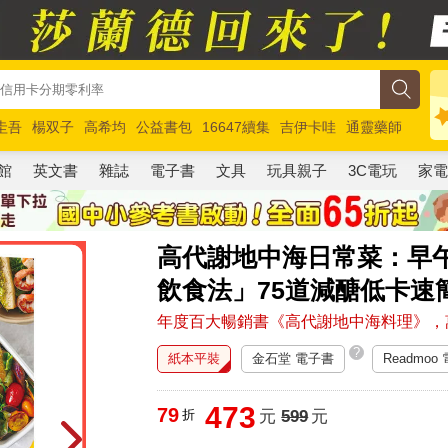
圭吾
楊双子
高希均
公益書包
16647續集
吉伊卡哇
通靈藥師
路邊攤新作
馬斯克
玩具總動員5
超慢跑
館
英文書
雜誌
電子書
文具
玩具親子
3C電玩
家
高代謝地中海日常菜：早
飲食法」75道減醣低卡速
年度百大暢銷書《高代謝地中海料理》，
?
紙本平裝
金石堂 電子書
Readmoo
473
79
折
元
599
元