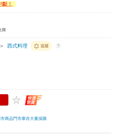
中斷！
上限
＞
西式料理
追蹤
?
門市商品
門市庫存
大量採購