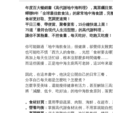
年度百大暢銷書《高代謝地中海料理》，萬眾矚目第
蟬聯8年「全球最佳飲食法」的家常地中海食譜，完
食材更好取、烹調更速簡！
平日三餐、帶便當、聚餐宴客，15分鐘快速上菜！
75
道「最符合現代人生活型態」的高代謝料理，
讓你不算熱量、不控食量，每天吃好、吃飽又吃瘦！
你可能聽過「地中海飲食法」很健康，卻覺得太難實
也可能吃不慣「西方人的食物」，光想「食材要去哪
再加上每天生活忙碌，根本沒那麼多時間備餐……
而這些困擾，正是地中海主廚馬可老師，這10年來
因此，在這本書中，他決定公開自己的日常三餐，
分享自己每天都是怎麼吃？怎麼煮？
怎麼享受美味，還能瘦得健康有活力，甚至解除三高
將「減醣、低卡、吃好油」的地中海飲食原則，落實
。食材好買：
選用季節蔬菜、肉類、海鮮，在超市、
。營養均衡：
掌握高代謝食材比例，不用算就能自然