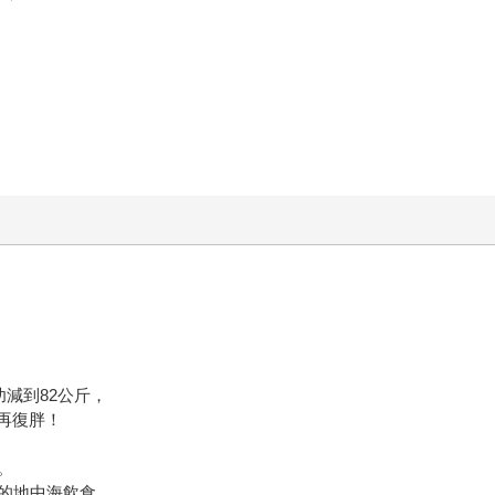
減到82公斤，
有再復胖！
。
的地中海飲食。