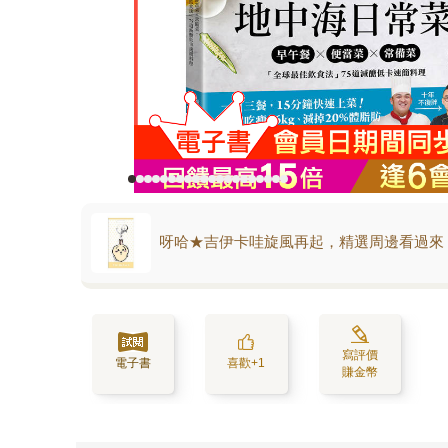
呀哈★吉伊卡哇旋風再起，精選周邊看過來
寫評價
電子書
喜歡+1
賺金幣