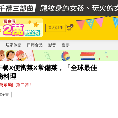
0
登入/註冊
電
居家休閒
日用食品
影音
售票
午餐X便當菜X常備菜，「全球最佳
簡料理
萬眾矚目第二彈！
 電子書