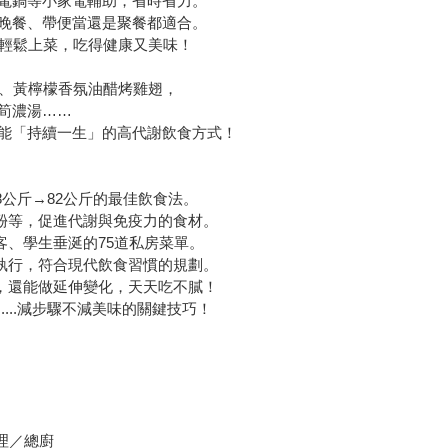
電鍋等小家電輔助，省時省力。
晚餐、帶便當還是聚餐都適合。
鐘輕鬆上菜，吃得健康又美味！
菇、黃檸檬香氛油醋烤雞翅，
筍濃湯……
能「持續一生」的高代謝飲食方式！
8公斤→82公斤的最佳飲食法。
多酚等，促進代謝與免疫力的食材。
客、學生垂涎的75道私房菜單。
好執行，符合現代飲食習慣的規劃。
菜，還能做延伸變化，天天吃不膩！
....減步驟不減美味的關鍵技巧！
經理／總廚