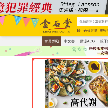
國中自修評量
東野
唯紅花綻放
奧德賽
會員獎勵
中文書
動漫ACG
親子