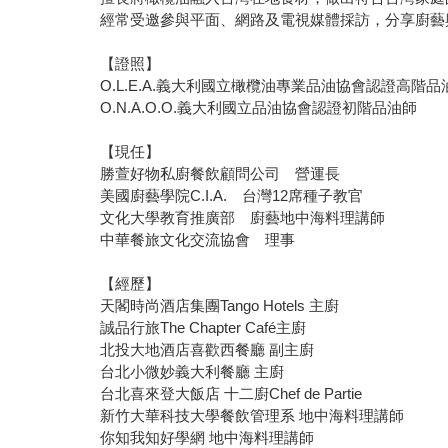
經常受邀參與平面、網路及電視媒體採訪，分享廚藝
【證照】
O.L.E.A.義大利國立橄欖油專業品油協會認證高階品
O.N.A.O.O.義大利國立品油協會認證初階品油師
【現任】
勝萱好物私廚餐飲顧問公司 營運長
美國廚藝學院C.I.A. 台灣12席種子教官
文化大學教育推廣部 廚藝地中海料理講師
中華餐旅文化交流協會 理事
【經歷】
天閣時尚酒店集團Tango Hotels 主廚
誠品行旅The Chapter Café主廚
北投大地酒店喜歡西餐廳 副主廚
台北小微妙義大利餐廳 主廚
台北喜來登大飯店 十二廚Chef de Partie
新竹大華科技大學餐飲管理系 地中海料理講師
你知我知好學網 地中海料理講師