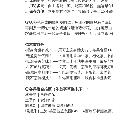
。烹調簡單：
省去複雜的步驟，改以氣炸鍋、烤箱、
。用途多元：
自由搭配主菜、配菜和澱粉，無論早午
。保存方便：
善用食材預調理、常備菜，每天15分
從60秒就完成的燜煎草蝦仁，免開火的爐烤綜合蕈
再到煮一鍋吃一週的奶油味噌燉豬梅花、白洋蔥茭白
跟著馬可主廚一起結合健康、美味與生活，建立真正
◎本書特色：
‧親身實證有效！──馬可主廚身體力行，靠美食從11
‧輕盈提升代謝！──大量運用含維生素、植化素、
‧私廚等級美味！──從業三十年地中海主廚，最多顧
‧在家就能實踐！──採買、備料、烹調到保存都更
‧高應用度料理！──可以當便當菜、下飯菜、常備
‧獨家烹調祕技！──常備萬用醬料、以食材堆疊香氣..
◎各界聯合推薦（依首字筆劃排序）：
林美慧｜烹飪名師
宜手作｜食譜作家
胡孝新｜習慣健康國際創辦人
張耀升｜上海-英國煌庭集團LAVIDA西班牙餐廳總