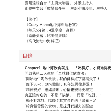
愛爾達綜合台「主廚大聯盟」 外景主持人
衛視中文台「歡樂知多星」 主廚小撇步單元主持人
【著作】
《Crazy Marco地中海料理教室》
《每天5分鐘，4週享瘦一身輕》
《遠離失智，吃出健康腦》
《高代謝地中海料理》
目錄
Chapter1.
地中海飲食就是──「吃得好，才能過得
開啟我第二人生的「全球最佳飲食法」
˙開始地中海飲食後，我的健檢紅字都消失了！
˙瘦下36kg、20%體脂，10年沒再復胖過！
˙精神變好、思緒清晰，心情也變得更穩定
真正讓你瘦的，不是「挨餓」，而是「吃對」！
˙動不動就餓、嘴饞？其實是你的「營養不足」
˙給身體需要的食物，是提升代謝力的關鍵