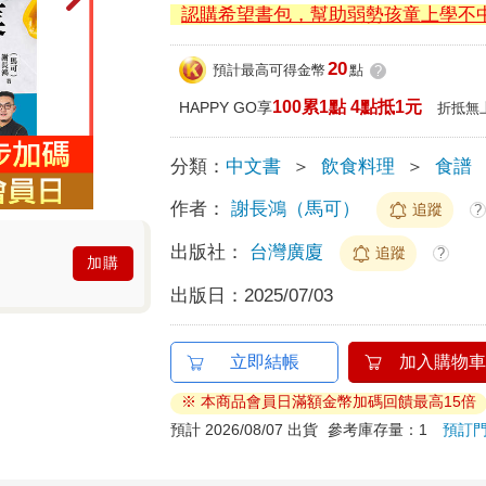
認購希望書包，幫助弱勢孩童上學不
20
預計最高可得金幣
點
?
100累1點 4點抵1元
HAPPY GO享
折抵無
分類：
中文書
＞
飲食料理
＞
食譜
作者：
謝長鴻（馬可）
追蹤
?
出版社：
台灣廣廈
追蹤
?
加購
出版日：
2025/07/03
立即結帳
加入購物車
※ 本商品會員日滿額金幣加碼回饋最高15倍
預計 2026/08/07 出貨
參考庫存量：1
預訂