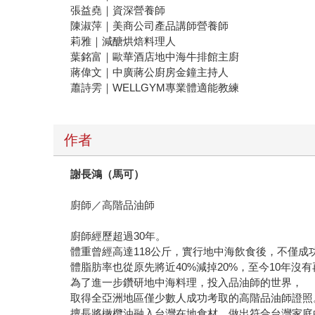
張益堯｜資深營養師
陳淑萍｜美商公司產品講師營養師
莉雅｜減醣烘焙料理人
葉銘富｜歐華酒店地中海牛排館主廚
蔣偉文｜中廣蔣公廚房金鐘主持人
蕭詩雱｜WELLGYM專業體適能教練
作者
謝長鴻（馬可）
廚師／高階品油師
廚師經歷超過30年。
體重曾經高達118公斤，實行地中海飲食後，不僅成功
體脂肪率也從原先將近40%減掉20%，至今10年沒
為了進一步鑽研地中海料理，投入品油師的世界，
取得全亞洲地區僅少數人成功考取的高階品油師證照
擅長將橄欖油融入台灣在地食材，做出符合台灣家庭