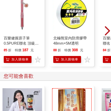
百樂健握原子筆
北極熊室內防滑膠帶
百樂果
0.5PURE聯名 頂級白
48mm×5M透明
聯名
桃(限量)
187
308
85
折
特價
元
88
折
特價
元
84
折
加入購物車
加入購物車
您可能會喜歡