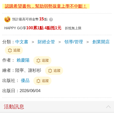
認購希望書包，幫助弱勢孩童上學不中斷！
15
預計最高可得金幣
點
?
100累1點 4點抵1元
HAPPY GO享
折抵無上限
分類：
中文書
＞
財經企管
＞
領導/管理
＞
創業開店
追蹤
作者：
賴慶陽
追蹤
繪者：
陸寧、謝杉杉
追蹤
出版社：
優品
追蹤
出版日：
2026/06/04
活動訊息