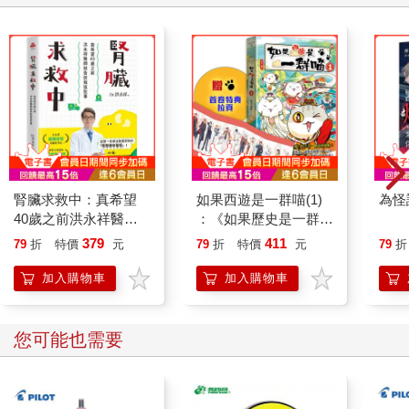
腎臟求救中：真希望
如果西遊是一群喵(1)
為怪
40歲之前洪永祥醫師
：《如果歷史是一群
就告訴我這些事
喵》作者最新力作，附
379
411
79
折
特價
元
79
折
特價
元
79
折
【首卷特典】拉頁
加入購物車
加入購物車
您可能也需要