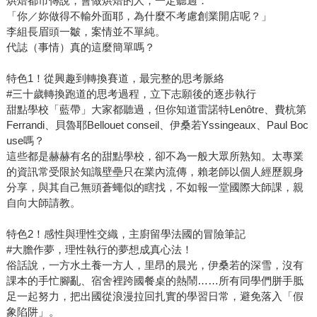
烘焙都市傳說，會做烘焙的人，一定聽過：
「你／妳做得不輸外面耶，為什麼不考慮創業開店呢？」
李組長眉頭一皺，案情並不單純。
代誌（事情）真的這麼簡單嗎？
特色1！從興趣到轉換賽道，最完整的思考脈絡
#三十歲轉換跑道的思考過程，立下志願後的逐步執行
甜點學校「藍帶」大家都聽過，但你知道雷諾特Lenôtre、費杭第
Ferrandi、貝魯耶Bellouet conseil、伊桑若Yssingeaux、Paul Boc
use嗎？
這些都是赫赫有名的甜點學校，卻不為一般大眾所熟知。太專業
的資訊常受限於知識壁壘只在業內流傳，賴老師以個人經歷親身
分享，與其自己無頭蒼蠅似的瞎找，不如報一堂國際大師課，親
自向大師請教。
特色2！感性與理性交織，主廚留學法國的冒險筆記
#大膽作夢，理性執行的夢想成真心法！
俗話說，一方水土養一方人，里昂的晨光，伊桑若的深雪，沒有
課本的手忙腳亂、宿舍裡跨國餐桌的熱鬧……所有同學們胼手胝
足一起努力，把出國從浪漫拉回扎實的學習日常，避免落入「假
象陷阱」。