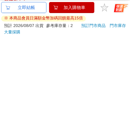
金石堂及銀行均不會請您操作ATM! 如接獲電話要求您前往
立即結帳
加入購物車
ATM提款機，請不要聽從指示，以免受騙上當！
※ 本商品會員日滿額金幣加碼回饋最高15倍
退換貨須知：
預計 2026/08/07 出貨
參考庫存量：2
預訂門市商品
門市庫存
大量採購
**提醒您，鑑賞期不等於試用期，退回商品須為全新狀態**
依據「消費者保護法」第19條及行政院消費者保護處公告之
「通訊交易解除權合理例外情事適用準則」，以下商品購買
後，除商品本身有瑕疵外，將不提供7天的猶豫期：
易於腐敗、保存期限較短或解約時即將逾期。（如：生
鮮食品）
依消費者要求所為之客製化給付。（客製化商品）
報紙、期刊或雜誌。（含MOOK、外文雜誌）
經消費者拆封之影音商品或電腦軟體。
非以有形媒介提供之數位內容或一經提供即為完成之線
上服務，經消費者事先同意始提供。（如：電子書、電
子雜誌、下載版軟體、虛擬商品…等）
已拆封之個人衛生用品。（如：內衣褲、刮鬍刀、除毛
刀…等）
若非上列種類商品，均享有到貨7天的猶豫期（含例假