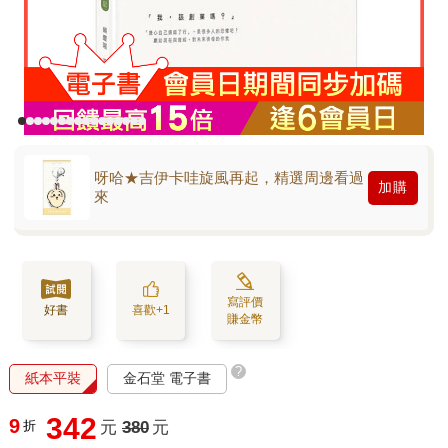
呀哈★吉伊卡哇旋風再起，精選周邊看過
加購
來
寫評價
好書
喜歡+1
賺金幣
?
紙本平裝
金石堂 電子書
342
9
折
元
380
元