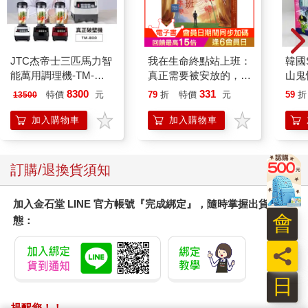
JTC杰帝士三匹馬力智
我在生命終點站上班：
韓國S
能萬用調理機-TM-
真正需要被安放的，其
山鬼
800-黑-公司貨(真正破
實是留下來的人
450
8300
331
特價
元
79
折
特價
元
59
折
13500
壁機/高敏敏推薦)
加入購物車
加入購物車
訂購/退換貨須知
加入金石堂 LINE 官方帳號『完成綁定』，隨時掌握出貨動
會
態：
員
日
提醒您！！