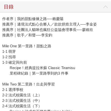
目錄
作者序｜我的甜點修煉之路──賴慶陽
推薦序｜邊境法式點心合夥人／款款烘焙主理人──李金姿
推薦序｜社團法人貓咪也瘋狂公益協會理事長──廖維欣
推薦序｜歌手／和聲──李安鈞
Mile One 第一里路！甜點之路
1-1 萌芽
1-2 找尋
1-3 確定與向前
Recipe！經典提拉米蘇 Classic Tiramisu
里程碑紀錄｜第一里路學到的3 件事
Mile Two 第二里路！出走與學習
2-1 選擇學校
2-2 法式校園生活（上）
2-3 法式校園生活（中）
2-4 法式校園生活（下）