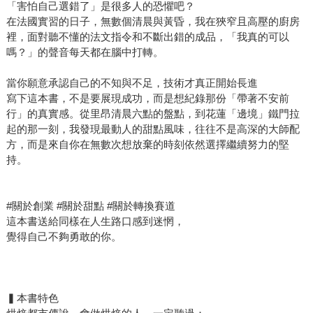
「害怕自己選錯了」是很多人的恐懼吧？
在法國實習的日子，無數個清晨與黃昏，我在狹窄且高壓的廚房
裡，面對聽不懂的法文指令和不斷出錯的成品，「我真的可以
嗎？」的聲音每天都在腦中打轉。
當你願意承認自己的不知與不足，技術才真正開始長進
寫下這本書，不是要展現成功，而是想紀錄那份「帶著不安前
行」的真實感。從里昂清晨六點的盤點，到花蓮「邊境」鐵門拉
起的那一刻，我發現最動人的甜點風味，往往不是高深的大師配
方，而是來自你在無數次想放棄的時刻依然選擇繼續努力的堅
持。
#關於創業 #關於甜點 #關於轉換賽道
這本書送給同樣在人生路口感到迷惘，
覺得自己不夠勇敢的你。
▍本書特色