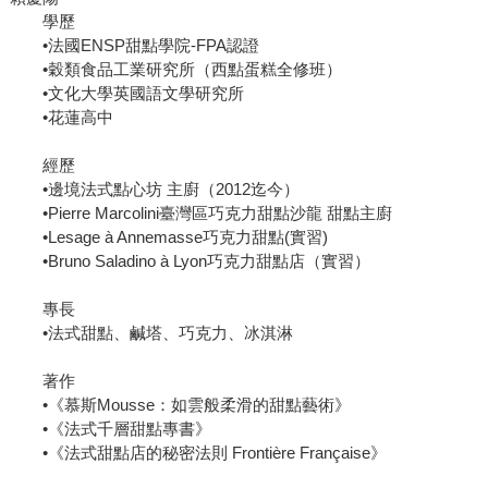
學歷
•法國ENSP甜點學院-FPA認證
•穀類食品工業研究所（西點蛋糕全修班）
•文化大學英國語文學研究所
•花蓮高中
經歷
•邊境法式點心坊 主廚（2012迄今）
•Pierre Marcolini臺灣區巧克力甜點沙龍 甜點主廚
•Lesage à Annemasse巧克力甜點(實習)
•Bruno Saladino à Lyon巧克力甜點店（實習）
專長
•法式甜點、鹹塔、巧克力、冰淇淋
著作
•《慕斯Mousse：如雲般柔滑的甜點藝術》
•《法式千層甜點專書》
•《法式甜點店的秘密法則 Frontière Française》