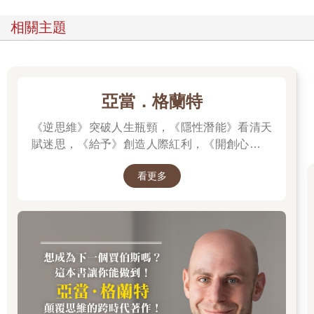
相關主題
亞當．格蘭特
《逆思維》突破人生瓶頸，《隱性潛能》看清天
賦迷思，《給予》創造人際紅利，《開創心態》
解除自我設限，亞當．格蘭特「最有價值的四堂
看更多
課」。