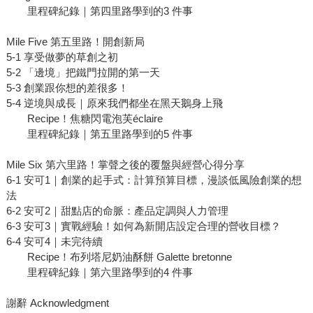
里程碑紀錄｜第四里路學到的3 件事
Mile Five 第五里路！開創新局
5-1 享受做夢的草創之初
5-2 「邊境」把鐵門拉開的第一天
5-3 創業跟你想的差很多！
5-4 逆境與成長｜原來我們都坐在黑天鵝身上飛
Recipe！焦糖閃電泡芙éclaire
里程碑紀錄｜第五里路學到的5 件事
Mile Six 第六里路！掌聲之後的覆盤與經營心得分享
6-1 安可1｜創業的起手式：計算預算目標，漫談低風險創業的想
法
6-2 安可2｜甜點店的命脈：產品定調與人力管理
6-3 安可3｜實戰經驗！如何為新開店設定合理的營收目標？
6-4 安可4｜未完待續
Recipe！布列塔尼奶油酥餅 Galette bretonne
里程碑紀錄｜第六里路學到的4 件事
謝辭 Acknowledgment