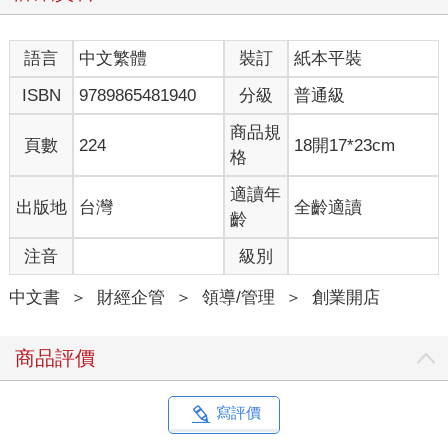
語言
中文繁體
裝訂
紙本平裝
ISBN
9789865481940
分級
普通級
商品規
頁數
224
18開17*23cm
格
適讀年
出版地
台灣
全齡適讀
齡
注音
級別
中文書
＞
財經企管
＞
領導/管理
＞
創業開店
商品評價
寫評價