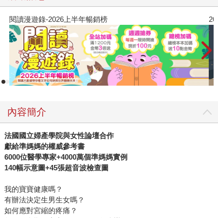
閱讀漫遊錄-2026上半年暢銷榜
2
內容簡介
法國國立婦產學院與女性論壇合作
獻給準媽媽的權威參考書
6000
位醫學專家
+4000
萬個準媽媽實例
140
幅示意圖
+45
張超音波檢查圖
我的寶寶健康嗎？
有辦法決定生男生女嗎？
如何應對宮縮的疼痛？