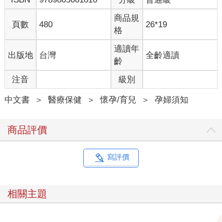
商品規
頁數
480
26*19
格
適讀年
出版地
台灣
全齡適讀
齡
注音
級別
中文書
＞
醫療保健
＞
懷孕/育兒
＞
孕婦須知
商品評價
寫評價
相關主題