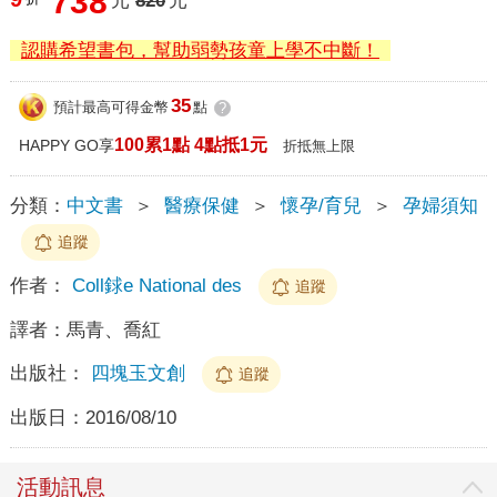
738
元
820
元
認購希望書包，幫助弱勢孩童上學不中斷！
35
預計最高可得金幣
點
?
100累1點 4點抵1元
HAPPY GO享
折抵無上限
分類：
中文書
＞
醫療保健
＞
懷孕/育兒
＞
孕婦須知
追蹤
作者：
Coll銶e National des
追蹤
譯者：
馬青、喬紅
出版社：
四塊玉文創
追蹤
出版日：
2016/08/10
活動訊息