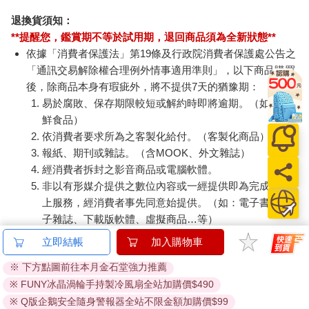
退換貨須知：
**提醒您，鑑賞期不等於試用期，退回商品須為全新狀態**
依據「消費者保護法」第19條及行政院消費者保護處公告之
「通訊交易解除權合理例外情事適用準則」，以下商品購買
後，除商品本身有瑕疵外，將不提供7天的猶豫期：
易於腐敗、保存期限較短或解約時即將逾期。（如：生
鮮食品）
依消費者要求所為之客製化給付。（客製化商品）
報紙、期刊或雜誌。（含MOOK、外文雜誌）
經消費者拆封之影音商品或電腦軟體。
非以有形媒介提供之數位內容或一經提供即為完成之線
上服務，經消費者事先同意始提供。（如：電子書、電
子雜誌、下載版軟體、虛擬商品…等）
已拆封之個人衛生用品。（如：內衣褲、刮鬍刀、除毛
立即結帳
加入購物車
刀…等）
※ 下方點圖前往本月金石堂強力推薦
若非上列種類商品，均享有到貨7天的猶豫期（含例假
※ FUNY冰晶渦輪手持製冷風扇全站加購價$490
日）。
辦理退換貨時，商品（組合商品恕無法接受單獨退貨）必須
※ Q版企鵝安全隨身警報器全站不限金額加購價$99