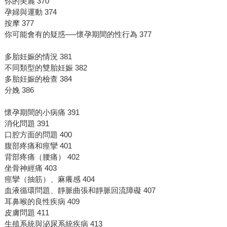
你的美麗 370
孕婦與運動 374
按摩 377
你可能會有的疑惑──懷孕期間的性行為 377
多胎妊娠的情況 381
不同類型的雙胎妊娠 382
多胎妊娠的檢查 384
分娩 386
懷孕期間的小病痛 391
消化問題 391
口腔方面的問題 400
腹部疼痛和痙攣 401
背部疼痛（腰痛） 402
坐骨神經痛 403
痙攣（抽筋）、麻癢感 404
血液循環問題、靜脈曲張和靜脈回流障礙 407
耳鼻喉的良性疾病 409
皮膚問題 411
生殖系統與泌尿系統疾病 413