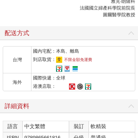
雅克‧朗薩科
法國國立婦產科學院前院長
圖爾醫學院教授
配送方式
國內宅配：本島、離島
到店取貨：
台灣
不限金額免運費
國際快遞：全球
海外
港澳店取：
詳細資料
語言
中文繁體
裝訂
軟精裝
ISBN
9789865661816
分級
普通級