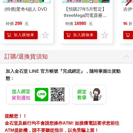
(特價)驚奇4超人 DVD
【預購27年5月暫定】
吉伊
threeMega閃電霹靂車
VA Hi-SPEC UNITED
299
16980
特價
元
特價
元
96
折
阿斯拉 G.S.X RS
SIREN 黑色限定
加入購物車
加入購物車
訂購/退換貨須知
加入金石堂 LINE 官方帳號『完成綁定』，隨時掌握出貨動
態：
提醒您！！
金石堂及銀行均不會請您操作ATM! 如接獲電話要求您前往
ATM提款機，請不要聽從指示，以免受騙上當！