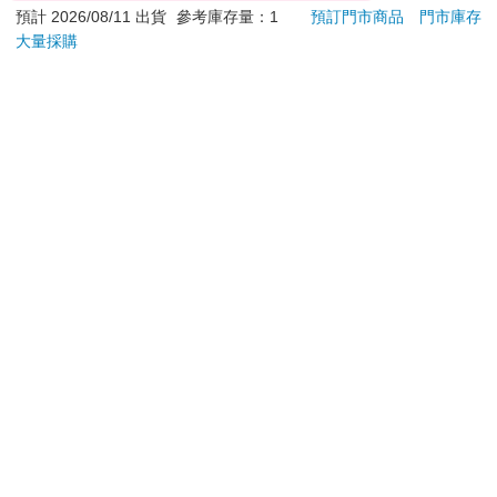
是您收到商品時的原始狀態（包含商品本體、配件、贈品、
預計 2026/08/11 出貨
參考庫存量：1
預訂門市商品
門市庫存
保證書、所有附隨資料文件及原廠內外包裝…等），請勿直
大量採購
接使用原廠包裝寄送，或於原廠包裝上黏貼紙張或書寫文
字。
退回商品若無法回復原狀，將請您負擔回復原狀所需費用，
嚴重時將影響您的退貨權益。