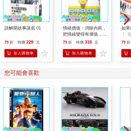
請解開故事謎底 01
情緒價值：消除內耗，
如果
把情緒變得有價值，跟
：《
誰都能自在相處
喵》
229
316
79
折
特價
元
79
折
特價
元
79
折
【首
加入購物車
加入購物車
您可能會喜歡