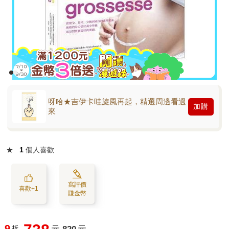
呀哈★吉伊卡哇旋風再起，精選周邊看過
加購
來
★
1
個人喜歡
寫評價
喜歡+1
賺金幣
9
折