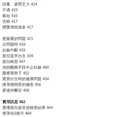
頭暈、疲勞乏力 414
不適 415
氣短 416
失眠 417
體重增加過多 417
更嚴重的問題 421
出問題時 433
妊娠中斷 433
胎兒提早出生 439
胎兒畸形 447
借助醫療手段中止妊娠 450
圍產期喪子 452
寶寶出生時的健康問題 454
懷孕期間受到傷害 456
產後抑鬱症 458
實用訊息
462
看懂胎兒超音波檢查結果 464
懷孕頭3個月 464