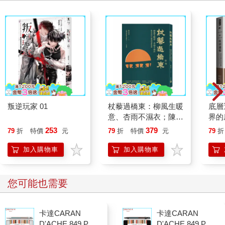
叛逆玩家 01
杖藜過橋東：柳風生暖
底層
意、杏雨不濕衣；陳亮
界的
恭談以心轉境的適齡漫
253
379
79
折
特價
元
79
折
特價
元
79
折
想
加入購物車
加入購物車
您可能也需要
卡達CARAN
卡達CARAN
D'ACHE 849 Paul
D'ACHE 849 Paul