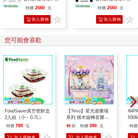
Smith 原子筆ED.5
Smith 原子筆ED.5
2560
2560
特價
元
特價
元
條紋銀
條紋黑
加入購物
加入購物
車
車
您可能會喜歡
FoodSaver真空密鮮盒
【Timo】星光遊樂場
IM
2入組（小－0.7L）
系列 積木旋轉音樂盒
500
禮物
IM0
799
390
特價
元
49
折
特價
元
特價
加入購物車
加入購物車