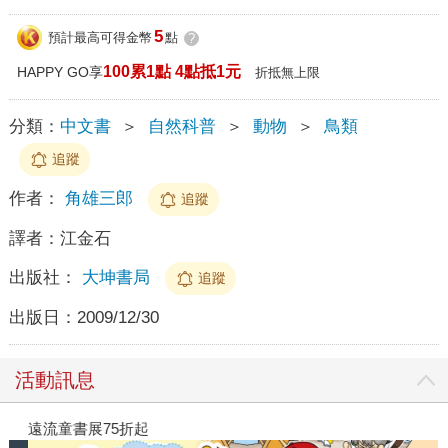
5
預計最高可得金幣
點
?
100累1點 4點抵1元
HAPPY GO享
折抵無上限
分類：
中文書
＞
自然科普
＞
動物
＞
鳥類
追蹤
作者：
角雄三郎
追蹤
譯者：
江金石
出版社：
大坤書局
追蹤
出版日：
2009/12/30
活動訊息
遠流童書展75折起