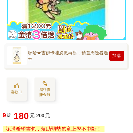
呀哈★吉伊卡哇旋風再起，精選周邊看過
加購
來
寫評價
喜歡+1
賺金幣
180
9
折
元
200
元
認購希望書包，幫助弱勢孩童上學不中斷！