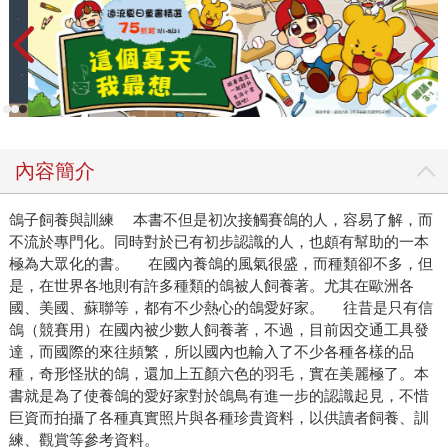
內容簡介
鴿子飼養與訓練 本書不但是初次接觸賽鴿的人，容易了解，而
不流於專門化。同時對於已有初步認識的人，也頗有幫助的一本
極為大眾化的書。 在國內養鴿的風氣很盛，而種類卻不多，但
是，在世界各地則有許多種類的鴿被人飼養著。尤其在歐洲各
國、美國、蘇聯等，都有不少熱心的鴿愛好家。 往昔是只有信
鴿（競賽用）在國內被少數人飼養著，不過，目前因交通工具發
達，而國際的來往頻繁，所以國內也輸入了不少各種各樣的品
種，奇形怪狀的鴿，還加上五顏六色的羽毛，實在美麗極了。本
書就是為了使養鴿的愛好家對於鴿鳥有進一步的認識起見，不惜
巨資而拍攝了各種真實照片與各種珍貴資料，以供讀者飼養、訓
練、觀賞等參考資料。