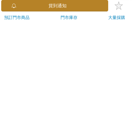
後，除商品本身有瑕疵外，將不提供7天的猶豫期：
貨到通知
易於腐敗、保存期限較短或解約時即將逾期。（如：生
鮮食品）
預訂門市商品
門市庫存
大量採購
依消費者要求所為之客製化給付。（客製化商品）
報紙、期刊或雜誌。（含MOOK、外文雜誌）
經消費者拆封之影音商品或電腦軟體。
非以有形媒介提供之數位內容或一經提供即為完成之線
上服務，經消費者事先同意始提供。（如：電子書、電
子雜誌、下載版軟體、虛擬商品…等）
已拆封之個人衛生用品。（如：內衣褲、刮鬍刀、除毛
刀…等）
若非上列種類商品，均享有到貨7天的猶豫期（含例假
日）。
辦理退換貨時，商品（組合商品恕無法接受單獨退貨）必須
是您收到商品時的原始狀態（包含商品本體、配件、贈品、
保證書、所有附隨資料文件及原廠內外包裝…等），請勿直
接使用原廠包裝寄送，或於原廠包裝上黏貼紙張或書寫文
字。
退回商品若無法回復原狀，將請您負擔回復原狀所需費用，