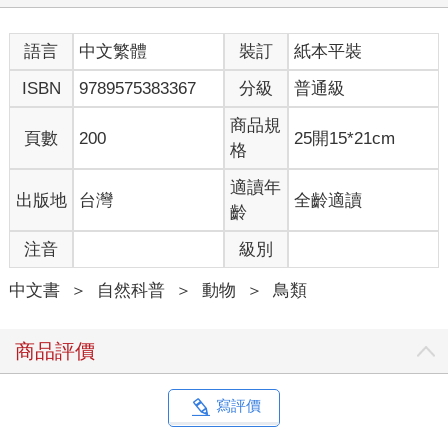
語言
中文繁體
裝訂
紙本平裝
ISBN
9789575383367
分級
普通級
商品規
頁數
200
25開15*21cm
格
適讀年
出版地
台灣
全齡適讀
齡
注音
級別
中文書
＞
自然科普
＞
動物
＞
鳥類
商品評價
寫評價