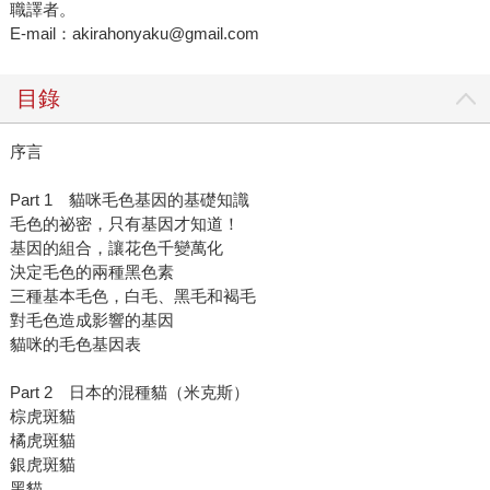
職譯者。
E-mail：akirahonyaku@gmail.com
目錄
序言
Part 1 貓咪毛色基因的基礎知識
毛色的祕密，只有基因才知道！
基因的組合，讓花色千變萬化
決定毛色的兩種黑色素
三種基本毛色，白毛、黑毛和褐毛
對毛色造成影響的基因
貓咪的毛色基因表
Part 2 日本的混種貓（米克斯）
棕虎斑貓
橘虎斑貓
銀虎斑貓
黑貓