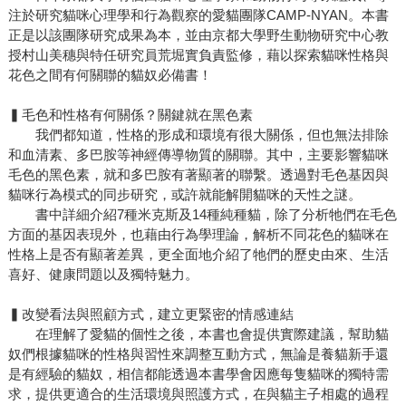
注於研究貓咪心理學和行為觀察的愛貓團隊CAMP-NYAN。本書
正是以該團隊研究成果為本，並由京都大學野生動物研究中心教
授村山美穗與特任研究員荒堀實負責監修，藉以探索貓咪性格與
花色之間有何關聯的貓奴必備書！
▍毛色和性格有何關係？關鍵就在黑色素
我們都知道，性格的形成和環境有很大關係，但也無法排除
和血清素、多巴胺等神經傳導物質的關聯。其中，主要影響貓咪
毛色的黑色素，就和多巴胺有著顯著的聯繫。透過對毛色基因與
貓咪行為模式的同步研究，或許就能解開貓咪的天性之謎。
書中詳細介紹7種米克斯及14種純種貓，除了分析牠們在毛色
方面的基因表現外，也藉由行為學理論，解析不同花色的貓咪在
性格上是否有顯著差異，更全面地介紹了牠們的歷史由來、生活
喜好、健康問題以及獨特魅力。
▍改變看法與照顧方式，建立更緊密的情感連結
在理解了愛貓的個性之後，本書也會提供實際建議，幫助貓
奴們根據貓咪的性格與習性來調整互動方式，無論是養貓新手還
是有經驗的貓奴，相信都能透過本書學會因應每隻貓咪的獨特需
求，提供更適合的生活環境與照護方式，在與貓主子相處的過程