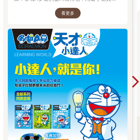
虎斑吧。強大而有人望（貓望？）的形象，或許很多橘虎斑都是
先～
這般模樣。
看更多
食慾旺盛的橘虎斑貓，最需注意的就是肥胖。給予適量的優質食
物很重要，最好也要記得準備玩具之類的東西，給牠們玩耍，消
耗卡路里。
此外，愛撒嬌這點，其實也反映出牠們怕寂寞。為了避免累積壓
力，要縮短讓牠們獨自看家的時間。最好能營造隨時有人在家的
環境。牠們能夠和孩子及其他貓咪當好朋友，也是適合大家庭的
貓咪。
【摘文３】基因和性格的關係
首先，「性格」是什麼呢？
性格是指，該個體特有的性質、行為和模式。一般認為，生物的
性格是由基因要素和環境要素共同打造。如果生長的環境不同，
即使是相同貓咪，也可能演變出截然不同的性格，這一點無法否
定。
無論是人還是貓咪，在成長的過程中，學習如何與外界相處和應
對的時期，稱為「社會化期」，此期間的環境會對性格的形成，
造成莫大影響。據說貓咪的社會化期為出生後的三到七週，此時
期母貓是否待在幼貓身旁、人的飼養方法如何，比起爾後的生活