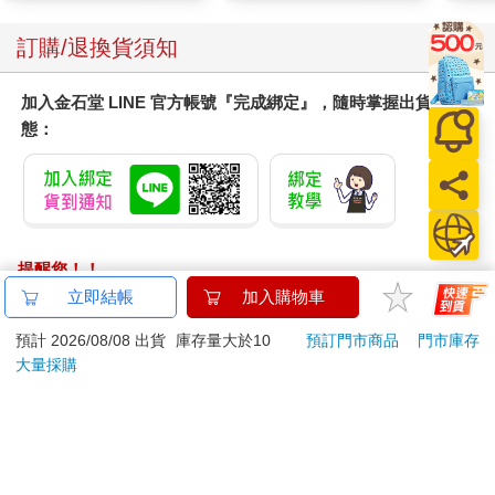
訂購/退換貨須知
加入金石堂 LINE 官方帳號『完成綁定』，隨時掌握出貨動
態：
提醒您！！
金石堂及銀行均不會請您操作ATM! 如接獲電話要求您前往
立即結帳
加入購物車
ATM提款機，請不要聽從指示，以免受騙上當！
預計 2026/08/08 出貨
庫存量大於10
預訂門市商品
門市庫存
退換貨須知：
大量採購
**提醒您，鑑賞期不等於試用期，退回商品須為全新狀態**
依據「消費者保護法」第19條及行政院消費者保護處公告之
「通訊交易解除權合理例外情事適用準則」，以下商品購買
後，除商品本身有瑕疵外，將不提供7天的猶豫期：