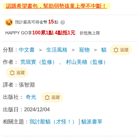
認購希望書包，幫助弱勢孩童上學不中斷！
15
預計最高可得金幣
點
?
100累1點 4點抵1元
HAPPY GO享
折抵無上限
分類：
中文書
＞
生活風格
＞
寵物
＞
貓
追蹤
作者：
荒堀實（監修）
、
村山美穗（監修）
追蹤
譯者：
張智淵
出版社：
奇光
追蹤
出版日：
2024/12/04
相關主題：
我討厭貓（才怪！）
貓派書單