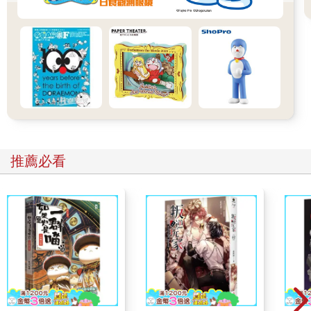
環境，影響更大。
其次，也要從基因要素的層面來思考。
性格的形成，也和催產素、血清素、多巴胺等神經傳導物質有
關。大腦裡有釋放或接收這些神經傳導物質的器官，然而受體的
構造、以及這些物質的釋出量多寡，都會受到基因的影響。也就
是說，基因應該會對神經傳導物質的作用造成影響，進而左右性
格。
CAMP-NYAN的行為測驗也顯示出，貓咪的行為往往有兩極分化
的傾向，也就從「這樣明顯兩極分化的行為，是否與基因有關」
這樣的問題，展開了研究。
此外，影響毛色的黑色素是和多巴胺有關的色素，所以對於性格
推薦必看
的形成，或許毛色多多少少會造成影響。
話雖如此，我們目前仍處在初步調查的階段，還沒進入到明確的
科學研究。但也確實有發現，很多人會因為某些印象，而將貓咪
的花色與個性連結起來，像是「橘虎斑貓很愛撒嬌」、「黑貓很
聰明」等。
畢竟，貓咪的基因研究，也不過才走到半路。在研究進展的過程
中，毛色和性格之間的傾向，或許會逐漸釐清。
我們也期待，從今往後，貓咪的神祕謎團能陸續解開。