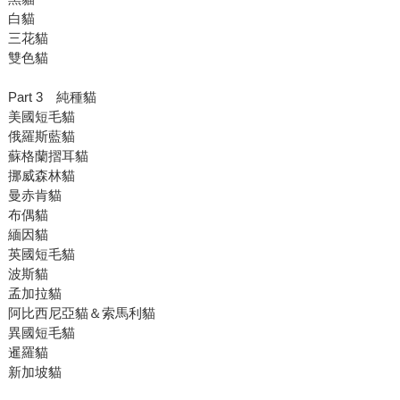
白貓
三花貓
雙色貓
Part 3 純種貓
美國短毛貓
俄羅斯藍貓
蘇格蘭摺耳貓
挪威森林貓
曼赤肯貓
布偶貓
緬因貓
英國短毛貓
波斯貓
孟加拉貓
阿比西尼亞貓＆索馬利貓
異國短毛貓
暹羅貓
新加坡貓