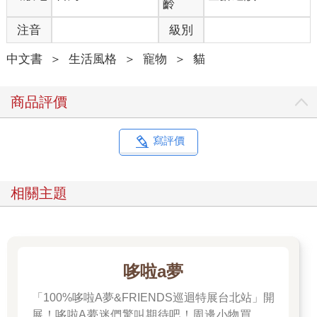
齡
成黑毛的真黑色素，單根毛色變成褐色。這就是橘虎斑貓。
注音
級別
而另一項特徵是，絕大多數的橘虎斑貓是公貓。這也是基因所造
成。O基因中，擁有O（顯性）、沒有o（隱性），是成為橘虎斑
中文書
＞
生活風格
＞
寵物
＞
貓
貓的條件。O基因位於性染色體上，因此相較於只有一個X染色體
的公貓（XY），擁有兩個的母貓（XX）變成其他毛色的機率較高
（也就是說，若雙方的X基因裡沒有O，就不會成為橘虎斑貓）。
商品評價
橘虎斑貓之所以大多體型壯碩、給人愛吃的強烈印象，應該都是
因為大多為公貓。
寫評價
性格＆健康．愛撒嬌又調皮，標準的男孩子！
橘虎斑貓的飼主針對愛貓，幾乎異口同聲地說牠們是「撒嬌
鬼」、「愛吃鬼」、「傻大個」，有時是「調皮鬼」。也就是
相關主題
說，橘虎斑貓就是男孩子的樣子。儘管有個體差異，但牠們就是
親人又討喜。
根據研究，擁有橘色毛色的貓咪身上，能看到明顯的攻擊性。但
相對地，也有研究結果指出橘虎斑貓相當友善。CAMP-NYAN的
調查也指出，在所有毛色（P 27）之中，橘虎斑貓的性格非常明
哆啦a夢
確，攻擊性和親人性最高，排名第ㄧ ；活動性和社交性也很高，
排名第二。
「100%哆啦A夢&FRIENDS巡迴特展台北站」開
想想你家附近的浪貓勢力分布，當地的貓老大，大多是壯碩的橘
展！哆啦A夢迷們驚叫期待吧！周邊小物買起來