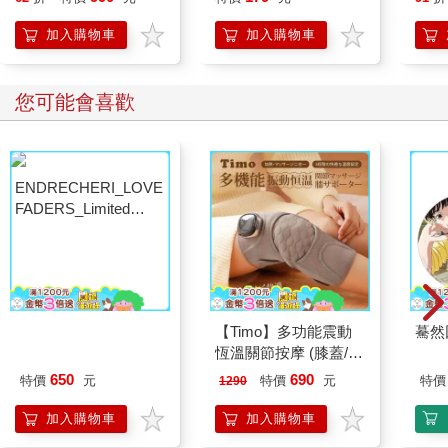
色-160ml(FS-101WT)
卡色(
加入購物車
加入購物車
您可能會喜歡
ENDRECHERI_LOVE
【Timo】多功能震動
驀然
FADERS_Limited
恆溫關節按摩 (膝蓋/
Edition B（CD＋
肩/手肘通用) 無線充電
650
690
特價
元
特價
元
特價
1290
DVD）
加熱護膝 智能震動護
膝熱敷 【單入組】
加入購物車
加入購物車