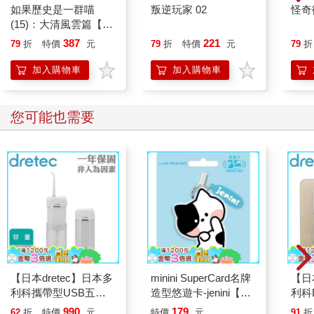
如果歷史是一群喵
叛逆玩家 02
怪奇
(15)：大清風雲篇【萌
貓漫畫學歷史】
387
221
79
折
特價
元
79
折
特價
元
79
折
加入購物車
加入購物車
您可能也需要
【日本dretec】日本多
minini SuperCard名牌
【日
利科攜帶型USB五段
造型悠遊卡-jenini【受
利科
式電動沖牙機-白
託代銷】
四合
990
179
62
折
特價
元
特價
元
91
折