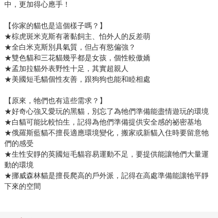
中，更加得心應手！
【你家的貓也是這個樣子嗎？】
★棕虎斑米克斯有著黏飼主、怕外人的反差萌
★全白米克斯別具氣質，但占有慾偏強？
★雙色貓和三花貓幾乎都是女孩，個性較傲嬌
★孟加拉貓外表野性十足，其實超親人
★美國短毛貓個性友善，跟狗狗也能和睦相處
【原來，牠們也有這些需求？】
★好奇心強又愛玩的黑貓，別忘了為牠們準備能盡情遊玩的環境
★白貓可能比較怕生，記得為他們準備提供安全感的祕密基地
★俄羅斯藍貓不擅長適應環境變化，搬家或新貓入住時要留意牠
們的感受
★生性安靜的英國短毛貓容易運動不足，要提供能讓牠們大量運
動的環境
★挪威森林貓是擅長爬高的戶外派，記得在高處準備能讓牠平靜
下來的空間