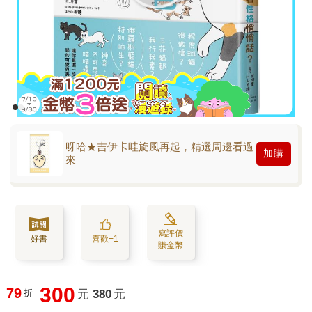
呀哈★吉伊卡哇旋風再起，精選周邊看過
加購
來
寫評價
好書
喜歡+1
賺金幣
300
79
折
元
380
元