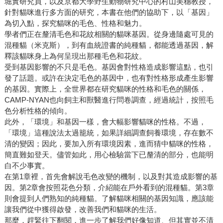
堀實研究員，以及京都大學野生動物研究中心的村山美穗教授，
針對貓咪進行多方面的研究，本書在他們的協助下，以「基因」
為切入點，探究貓咪的毛色、性格和魅力。
學者們正在釐清毛色和花紋相關的貓咪基因。從身邊隨處可見的
混種貓（米克斯），到有血統證書的純種貓，都能透過基因，解
釋該貓咪身上為何呈現出那種毛色和花紋。
受到基因影響的不只是毛色。基因會對性格造成影響這點，也引
發了話題。或許在決定毛色的基因中，也有對性格形成產生影響
的基因。實際上，全世界都在研究貓咪的性格和毛色的關係，
CAMP-NYAN也向飼主和獸醫進行問卷調查，經過統計，按照毛
色分析性格的傾向。
此外，「環境」和基因一樣，會大幅影響貓咪的性格。不過，
「環境」這種說法太過籠統，如果詳細調查飼養環境，存在數不
清的變因；因此，要加入所有環境因素，進而猜中貓咪的性格，
簡直難如登天。儘管如此，用心檢驗當下已釐清的部分，也能明
白不少事實。
在第1章裡，首先會解說毛色改變的機制，以及對其造成影響的基
因。第2章會按照花色分類，介紹能在戶外看到的混種貓。第3章
則會提到人們熟知的純種貓。了解貓咪相關的基因知識，應該能
讓我們從中獲得啟發，改善我們和貓咪的生活。
那麼，趕緊往下翻閱，進一步了解我們好像知道、但其實並不清