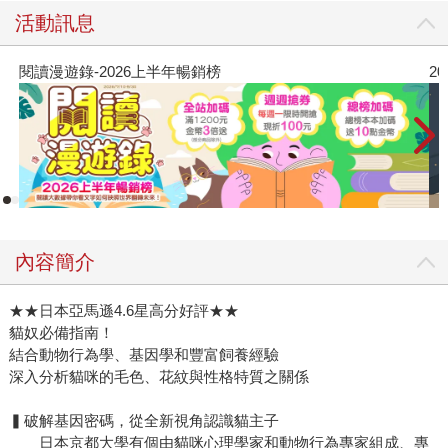
活動訊息
閱讀漫遊錄-2026上半年暢銷榜
2
內容簡介
★★日本亞馬遜4.6星高分好評★★
貓奴必備指南！
結合動物行為學、基因學和豐富飼養經驗
深入分析貓咪的毛色、花紋與性格特質之關係
▍破解基因密碼，從全新視角認識貓主子
日本京都大學有個由貓咪心理學家和動物行為專家組成、專