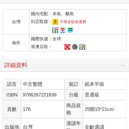
貓本身的毛色是深淺有別的褐毛，或帶有兩種顏色的條紋毛，此
時又有會產生條紋的T（斑紋）基因時，就會在全身形成虎斑花
國內宅配：本島、離島
色。
到店取貨：
台灣
不限金額免運費
●毛色的分布形成了花紋
花紋取決於每根毛的分布排列。如果有的地方長白毛，有的地方
國際快遞：全球
長黑毛，就會形成白黑相間的雙色斑紋。
海外
條紋（虎斑）的樣式取決於基因。棕虎斑貓的條紋，就是由黑色
港澳店取：
較多／褐色較多的兩種條紋毛相間形成。
詳細資料
【摘文２】橘虎斑貓（節錄）
歷史．江戶時代之後來到日本
橘虎斑貓自江戶時代開始見於繪畫中。因此，一般認為牠是在近
語言
中文繁體
裝訂
紙本平裝
代才來到日本。
被毛為褐色（橘色）的條紋花色，在英文裡叫作red mackerel
ISBN
9786267221839
分級
普通級
tabby，因其毛色又被稱為marmalade cat（橘子醬貓）或ginger
cat（生薑貓）。
商品規
頁數
176
25開15*21cm
格
被毛．褐色的毛源自性聯遺傳
O（橘）基因會產生褐色或橘色的毛色，基因型上屬於「變異
適讀年
出版地
台灣
全齡適讀
型」。若是帶有這種顯性基因O，就不會像棕虎斑那樣，產生形