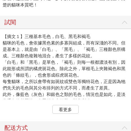
楚的貓咪本質吧！
試閱
【摘文１】三種基本毛色，白毛、黑毛和褐毛
貓咪的毛色，會依據黑色素的多寡與組成，而有深淺的不同。但
是基本上，就是由「白毛」、「黑毛」、「褐毛」三種顏色所構
成。三種顏色複雜地混合，產生了多樣的花紋。
「白毛」和「黑毛」是單色，「褐毛」則每一根都濃淡有別，因
此能形成所謂的橘虎斑花色。除此之外，單根毛上夾雜褐色和黑
色的「條紋毛」，也會形成棕虎斑花色。
每隻貓咪，之所以會帶有如斑紋或雙色等獨特花色，正是因為牠
們先天的毛色與其分布排列的方式不同，而產生了差異。
此外，像藍色（灰色）和銀色之類的毛色，情況也是如此，是淡
化毛色的基因等，在黑貓身上引發了變化所致。
看更多
●基本上是三色
若全身都是黑毛，就是黑貓；都是褐毛，就是橘貓（橘虎斑
貓）；都是白毛，就是白貓；都是條紋毛，就變成棕虎斑貓。當
配送方式