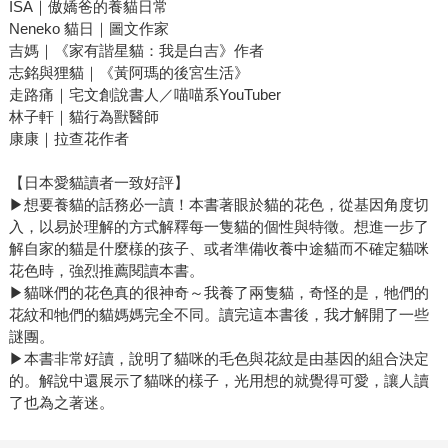
ISA｜傲嬌爸的養貓日常
Neneko 貓日｜圖文作家
吉媽｜《家有諧星貓：我是白吉》作者
志銘與狸貓｜《黃阿瑪的後宮生活》
走路痛｜宅文創說書人／喵喵系YouTuber
林子軒｜貓行為獸醫師
康康｜拉查花作者
【日本愛貓讀者一致好評】
▶想要養貓的話務必一讀！本書著眼於貓的花色，從基因角度切
入，以易於理解的方式解釋每一隻貓的個性與特徵。想進一步了
解自家的貓是什麼樣的孩子、或者準備收養中途貓而不確定貓咪
花色時，強烈推薦閱讀本書。
▶貓咪們的花色真的很神奇～我養了兩隻貓，奇怪的是，牠們的
花紋和牠們的貓媽媽完全不同。讀完這本書後，我才解開了一些
謎團。
▶本書非常好讀，說明了貓咪的毛色與花紋是由基因的組合決定
的。解說中還展示了貓咪的樣子，光用想的就覺得可愛，讓人讀
了也為之著迷。