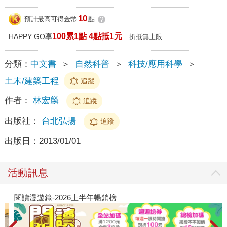
10
預計最高可得金幣
點
?
100累1點 4點抵1元
HAPPY GO享
折抵無上限
分類：
中文書
＞
自然科普
＞
科技/應用科學
＞
土木/建築工程
追蹤
作者：
林宏麟
追蹤
出版社：
台北弘揚
追蹤
出版日：
2013/01/01
活動訊息
閱讀漫遊錄-2026上半年暢銷榜
2