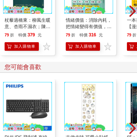
杖藜過橋東：柳風生暖
情緒價值：消除內耗，
一本
意、杏雨不濕衣；陳亮
把情緒變得有價值，跟
【漫
恭談以心轉境的適齡漫
誰都能自在相處
行動
379
316
79
折
特價
元
79
折
特價
元
79
折
想
開關
「行
加入購物車
加入購物車
學方
您可能會喜歡