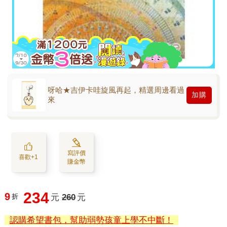
呀哈★吉伊卡哇旋風再起，精選周邊看過
加購
來
寫評價
喜歡+1
賺金幣
234
9
折
元
260
元
認購希望書包，幫助弱勢孩童上學不中斷！