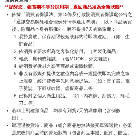
**提醒您，鑑賞期不等於試用期，退回商品須為全新狀態**
依據「消費者保護法」第19條及行政院消費者保護處公告之
「通訊交易解除權合理例外情事適用準則」，以下商品購買
後，除商品本身有瑕疵外，將不提供7天的猶豫期：
易於腐敗、保存期限較短或解約時即將逾期。（如：生
鮮食品）
依消費者要求所為之客製化給付。（客製化商品）
報紙、期刊或雜誌。（含MOOK、外文雜誌）
經消費者拆封之影音商品或電腦軟體。
非以有形媒介提供之數位內容或一經提供即為完成之線
上服務，經消費者事先同意始提供。（如：電子書、電
子雜誌、下載版軟體、虛擬商品…等）
已拆封之個人衛生用品。（如：內衣褲、刮鬍刀、除毛
刀…等）
若非上列種類商品，均享有到貨7天的猶豫期（含例假
日）。
辦理退換貨時，商品（組合商品恕無法接受單獨退貨）必須
是您收到商品時的原始狀態（包含商品本體、配件、贈品、