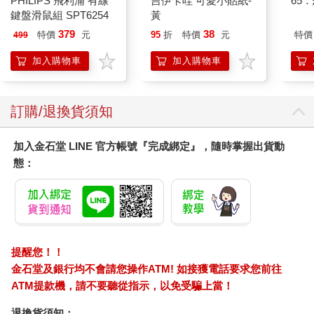
PHILIPS 飛利浦 有線
吉伊卡哇 可愛小貼紙-
65
鍵盤滑鼠組 SPT6254
黃
379
38
特價
元
95
折
特價
元
特價
499
加入購物車
加入購物車
訂購/退換貨須知
加入金石堂 LINE 官方帳號『完成綁定』，隨時掌握出貨動
態：
提醒您！！
金石堂及銀行均不會請您操作ATM! 如接獲電話要求您前往
ATM提款機，請不要聽從指示，以免受騙上當！
退換貨須知：