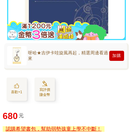
呀哈★吉伊卡哇旋風再起，精選周邊看過
加購
來
寫評價
喜歡+1
賺金幣
680
元
認購希望書包，幫助弱勢孩童上學不中斷！