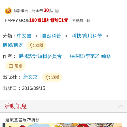
30
預計最高可得金幣
點
?
100累1點 4點抵1元
HAPPY GO享
折抵無上限
分類：
中文書
＞
自然科普
＞
科技/應用科學
＞
機械/機器
追蹤
作者：
機械設計編輯委員會
、
張振龍/李宗乙 編修
追蹤
出版社：
新文京
追蹤
出版日：
2016/09/15
活動訊息
遠流童書展75折起