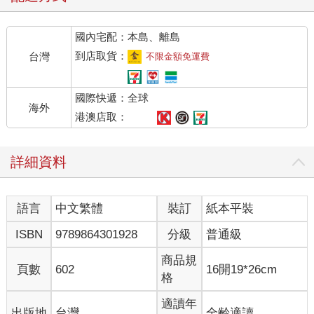
國內宅配：本島、離島
到店取貨：
台灣
不限金額免運費
國際快遞：全球
海外
港澳店取：
詳細資料
語言
中文繁體
裝訂
紙本平裝
ISBN
9789864301928
分級
普通級
商品規
頁數
602
16開19*26cm
格
適讀年
出版地
台灣
全齡適讀