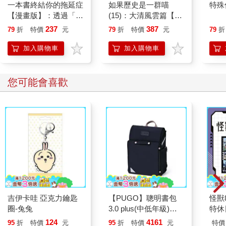
一本書終結你的拖延症
如果歷史是一群喵
特殊傳
【漫畫版】：透過「小
(15)：大清風雲篇【萌
行動」打開大腦的行動
貓漫畫學歷史】
237
387
79
折
特價
元
79
折
特價
元
79
折
開關，懶人也能變身
「行動派」的37個科
加入購物車
加入購物車
學方法
您可能會喜歡
吉伊卡哇 亞克力鑰匙
【PUGO】聰明書包
怪獸
圈-兔兔
3.0 plus(中低年級)酷
特休
黑 全新進化玩美上市
加購
124
4161
95
折
特價
元
95
折
特價
元
特價