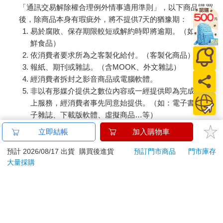
「通訊交易解除權合理例外情事適用準則」，以下商品購買
後，除商品本身有瑕疵外，將不提供7天的猶豫期：
易於腐敗、保存期限較短或解約時即將逾期。（如：生
鮮食品）
依消費者要求所為之客製化給付。（客製化商品）
報紙、期刊或雜誌。（含MOOK、外文雜誌）
經消費者拆封之影音商品或電腦軟體。
非以有形媒介提供之數位內容或一經提供即為完成之線
上服務，經消費者事先同意始提供。（如：電子書、電
子雜誌、下載版軟體、虛擬商品…等）
已拆封之個人衛生用品。（如：內衣褲、刮鬍刀、除毛
立即結帳
加入購物車
刀…等）
若非上列種類商品，均享有到貨7天的猶豫期（含例假
預計 2026/08/17 出貨
購買後進貨
預訂門市商品
門市庫存
大量採購
日）。
辦理退換貨時，商品（組合商品恕無法接受單獨退貨）必須
是您收到商品時的原始狀態（包含商品本體、配件、贈品、
保證書、所有附隨資料文件及原廠內外包裝…等），請勿直
接使用原廠包裝寄送，或於原廠包裝上黏貼紙張或書寫文
字。