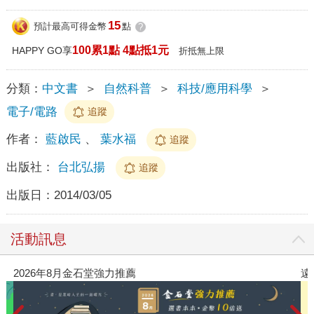
15
預計最高可得金幣
點
?
100累1點 4點抵1元
HAPPY GO享
折抵無上限
分類：
中文書
＞
自然科普
＞
科技/應用科學
＞
電子/電路
追蹤
作者：
藍啟民
、
葉水福
追蹤
出版社：
台北弘揚
追蹤
出版日：
2014/03/05
活動訊息
遠流童書展75折起