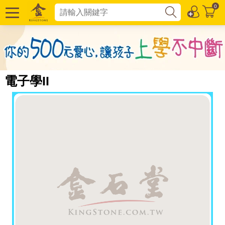
0
電子學II