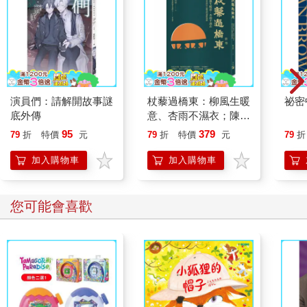
演員們：請解開故事謎
杖藜過橋東：柳風生暖
祕密
底外傳
意、杏雨不濕衣；陳亮
恭談以心轉境的適齡漫
95
379
79
折
特價
元
79
折
特價
元
79
折
想
加入購物車
加入購物車
您可能會喜歡