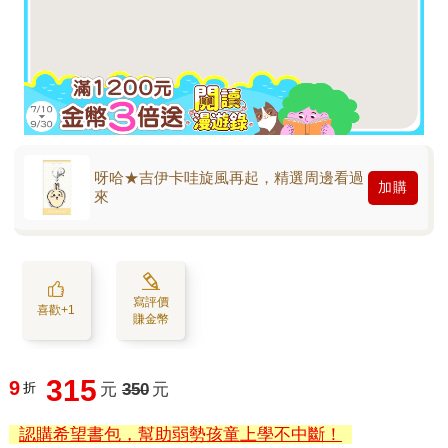
呀哈★吉伊卡哇旋風再起，精選周邊看過
加購
來
寫評價
喜歡+1
賺金幣
315
9
折
元
350
元
認購希望書包，幫助弱勢孩童上學不中斷！