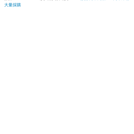
大量採購
日）。
辦理退換貨時，商品（組合商品恕無法接受單獨退貨）必須
是您收到商品時的原始狀態（包含商品本體、配件、贈品、
保證書、所有附隨資料文件及原廠內外包裝…等），請勿直
接使用原廠包裝寄送，或於原廠包裝上黏貼紙張或書寫文
字。
退回商品若無法回復原狀，將請您負擔回復原狀所需費用，
嚴重時將影響您的退貨權益。