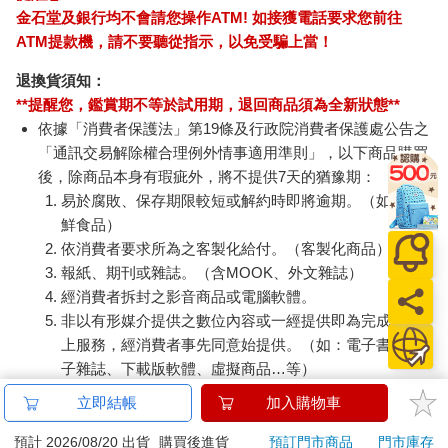
金石堂及銀行均不會請您操作ATM! 如接獲電話要求您前往
ATM提款機，請不要聽從指示，以免受騙上當！
退換貨須知：
**提醒您，鑑賞期不等於試用期，退回商品須為全新狀態**
依據「消費者保護法」第19條及行政院消費者保護處公告之
「通訊交易解除權合理例外情事適用準則」，以下商品購買
後，除商品本身有瑕疵外，將不提供7天的猶豫期：
易於腐敗、保存期限較短或解約時即將逾期。（如：生
鮮食品）
依消費者要求所為之客製化給付。（客製化商品）
報紙、期刊或雜誌。（含MOOK、外文雜誌）
經消費者拆封之影音商品或電腦軟體。
非以有形媒介提供之數位內容或一經提供即為完成之線
上服務，經消費者事先同意始提供。（如：電子書、電
子雜誌、下載版軟體、虛擬商品…等）
已拆封之個人衛生用品。（如：內衣褲、刮鬍刀、除毛
立即結帳
加入購物車
刀…等）
若非上列種類商品，均享有到貨7天的猶豫期（含例假
預計 2026/08/20 出貨
購買後進貨
預訂門市商品
門市庫存