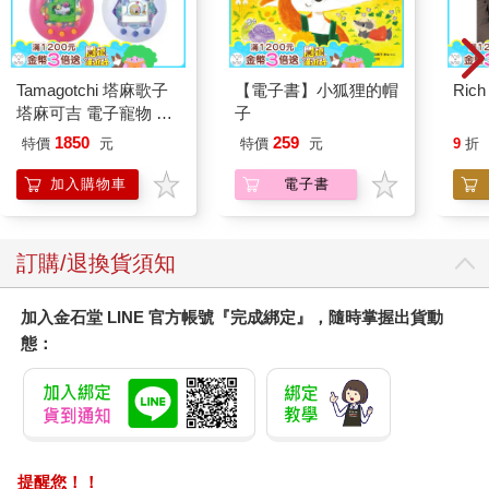
Tamagotchi 塔麻歌子
【電子書】小狐狸的帽
Rich
塔麻可吉 電子寵物 樂
子
園系列（熱帶橙果／極
1850
259
特價
元
特價
元
9
折
地冰雪）
加入購物車
電子書
訂購/退換貨須知
加入金石堂 LINE 官方帳號『完成綁定』，隨時掌握出貨動
態：
提醒您！！