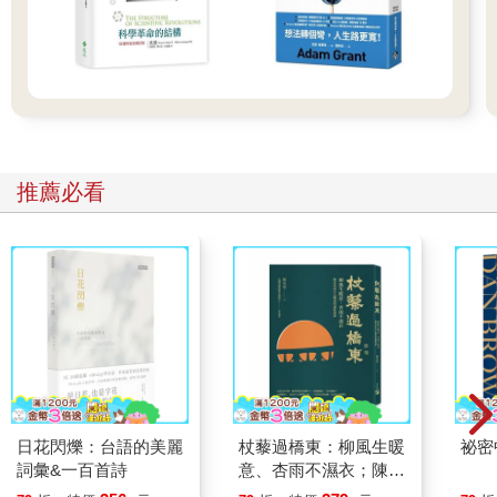
推薦必看
日花閃爍：台語的美麗
杖藜過橋東：柳風生暖
祕密
詞彙&一百首詩
意、杏雨不濕衣；陳亮
恭談以心轉境的適齡漫