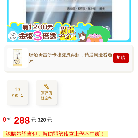
呀哈★吉伊卡哇旋風再起，精選周邊看過
加購
來
寫評價
喜歡+1
賺金幣
288
9
折
元
320
元
認購希望書包，幫助弱勢孩童上學不中斷！