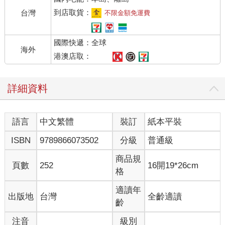
到店取貨：
台灣
不限金額免運費
國際快遞：全球
海外
港澳店取：
詳細資料
語言
中文繁體
裝訂
紙本平裝
ISBN
9789866073502
分級
普通級
商品規
頁數
252
16開19*26cm
格
適讀年
出版地
台灣
全齡適讀
齡
注音
級別