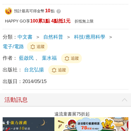
10
預計最高可得金幣
點
?
100累1點 4點抵1元
HAPPY GO享
折抵無上限
分類：
中文書
＞
自然科普
＞
科技/應用科學
＞
電子/電路
追蹤
作者：
藍啟民
、
葉水福
追蹤
出版社：
台北弘揚
追蹤
出版日：
2014/05/15
活動訊息
遠流童書展75折起