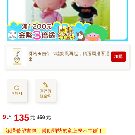
呀哈★吉伊卡哇旋風再起，精選周邊看過
加購
來
寫評價
喜歡+1
賺金幣
135
9
折
元
150
元
認購希望書包，幫助弱勢孩童上學不中斷！