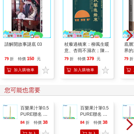
請解開故事謎底 03
杖藜過橋東：柳風生暖
底層
意、杏雨不濕衣；陳亮
界的
恭談以心轉境的適齡漫
150
379
79
折
特價
元
79
折
特價
元
79
折
想
加入購物車
加入購物車
您可能也需要
百樂果汁筆0.5
百樂果汁筆0.5
PURE聯名 檸
PURE聯名 麝
檬(限量)
香葡萄(限量)
38
38
84
折
特價
元
84
折
特價
元
加入
加入