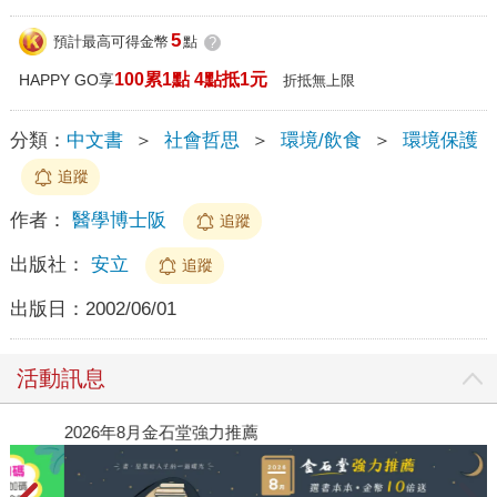
5
預計最高可得金幣
點
?
100累1點 4點抵1元
HAPPY GO享
折抵無上限
分類：
中文書
＞
社會哲思
＞
環境/飲食
＞
環境保護
追蹤
作者：
醫學博士阪
追蹤
出版社：
安立
追蹤
出版日：
2002/06/01
活動訊息
閱讀漫遊錄-2026上半年暢銷榜
20