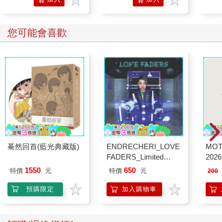
購物
購物
車
車
您可能會喜歡
驀然回首(藍光典藏版)
ENDRECHERI_LOVE
MO
FADERS_Limited
202
Edition B（CD＋
1550
650
特價
元
特價
元
200
DVD）
預購限定
加入購物車