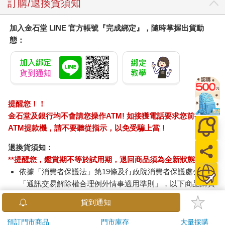
訂購/退換貨須知
加入金石堂 LINE 官方帳號『完成綁定』，隨時掌握出貨動
態：
提醒您！！
金石堂及銀行均不會請您操作ATM! 如接獲電話要求您前往
ATM提款機，請不要聽從指示，以免受騙上當！
退換貨須知：
**提醒您，鑑賞期不等於試用期，退回商品須為全新狀態**
依據「消費者保護法」第19條及行政院消費者保護處公告之
「通訊交易解除權合理例外情事適用準則」，以下商品購買
後，除商品本身有瑕疵外，將不提供7天的猶豫期：
貨到通知
易於腐敗、保存期限較短或解約時即將逾期。（如：生
鮮食品）
預訂門市商品
門市庫存
大量採購