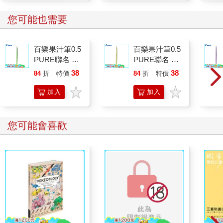
您可能也需要
百樂果汁筆0.5
百樂果汁筆0.5
PURE聯名 麝
PURE聯名 檸
香葡萄(限量)
檬(限量)
38
38
84
折
特價
元
84
折
特價
元
加入
加入
購物
購物
車
車
您可能會喜歡