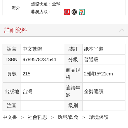
國際快遞：全球
海外
港澳店取：
詳細資料
語言
中文繁體
裝訂
紙本平裝
ISBN
9789578237544
分級
普通級
商品規
頁數
215
25開15*21cm
格
適讀年
出版地
台灣
全齡適讀
齡
注音
級別
中文書
＞
社會哲思
＞
環境/飲食
＞
環境保護