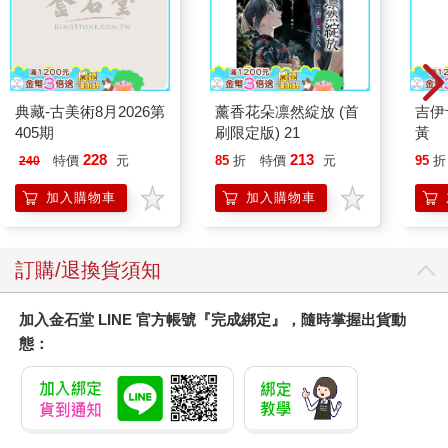
典藏-古美術8月2026第
薰香花朵凛然綻放 (首
吉伊
405期
刷限定版) 21
黃
228
213
特價
元
85
折
特價
元
95
折
240
加入購物車
加入購物車
訂購/退換貨須知
加入金石堂 LINE 官方帳號『完成綁定』，隨時掌握出貨動
態：