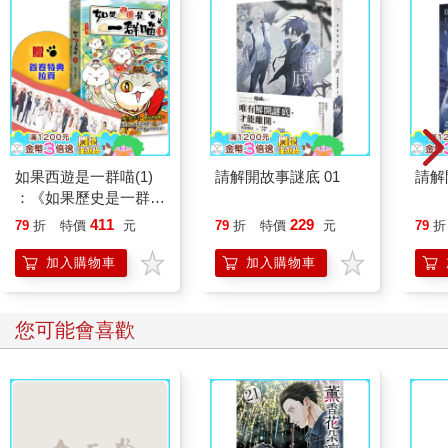
如果西遊是一群喵(1)
請解開故事謎底 01
請解
：《如果歷史是一群
喵》作者最新力作，附
411
229
79
折
特價
元
79
折
特價
元
79
折
【首卷特典】拉頁
加入購物車
加入購物車
您可能會喜歡