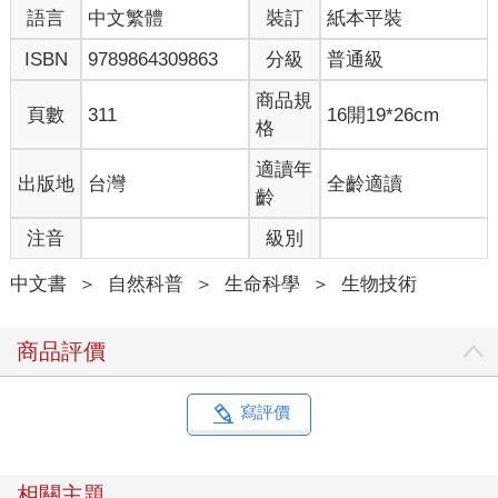
語言
中文繁體
裝訂
紙本平裝
ISBN
9789864309863
分級
普通級
商品規
頁數
311
16開19*26cm
格
適讀年
出版地
台灣
全齡適讀
齡
注音
級別
中文書
＞
自然科普
＞
生命科學
＞
生物技術
商品評價
寫評價
相關主題