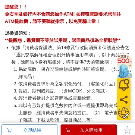
提醒您！！
金石堂及銀行均不會請您操作ATM! 如接獲電話要求您前往
ATM提款機，請不要聽從指示，以免受騙上當！
退換貨須知：
**提醒您，鑑賞期不等於試用期，退回商品須為全新狀態**
依據「消費者保護法」第19條及行政院消費者保護處公告之
「通訊交易解除權合理例外情事適用準則」，以下商品購買
後，除商品本身有瑕疵外，將不提供7天的猶豫期：
易於腐敗、保存期限較短或解約時即將逾期。（如：生
鮮食品）
依消費者要求所為之客製化給付。（客製化商品）
報紙、期刊或雜誌。（含MOOK、外文雜誌）
經消費者拆封之影音商品或電腦軟體。
非以有形媒介提供之數位內容或一經提供即為完成之線
上服務，經消費者事先同意始提供。（如：電子書、電
子雜誌、下載版軟體、虛擬商品…等）
已拆封之個人衛生用品。（如：內衣褲、刮鬍刀、除毛
立即結帳
加入購物車
刀…等）