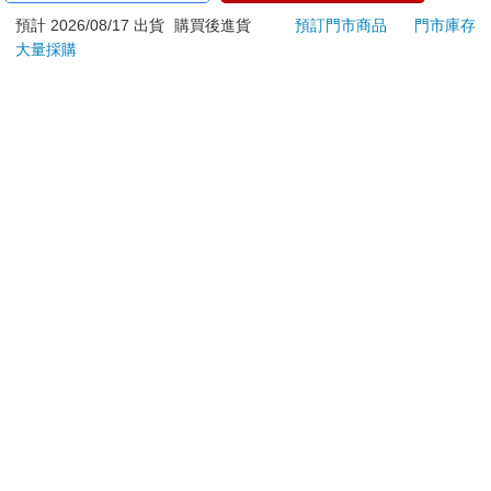
若非上列種類商品，均享有到貨7天的猶豫期（含例假
預計 2026/08/17 出貨
購買後進貨
預訂門市商品
門市庫存
大量採購
日）。
辦理退換貨時，商品（組合商品恕無法接受單獨退貨）必須
是您收到商品時的原始狀態（包含商品本體、配件、贈品、
保證書、所有附隨資料文件及原廠內外包裝…等），請勿直
接使用原廠包裝寄送，或於原廠包裝上黏貼紙張或書寫文
字。
退回商品若無法回復原狀，將請您負擔回復原狀所需費用，
嚴重時將影響您的退貨權益。