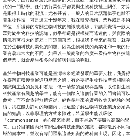
代的一門顯學。任何的行業似乎都要與生物科技扯上關係，才算
是跟得上時代的潮流；尤有甚者，一般人的日常話題似乎也離不
開生物科技。可是過去十幾年來，我在研究機構、業界或是學術
單位，所獲得的有關生物科技的知識或經驗，都讓我覺得一般大
眾對於生物科技的認知，似乎都還是很模糊而遙遠的，與實際的
情況有著很大的落差；而這個落差，根據我多年來的觀察，就存
在於生物科技商業化的問題。因為生物科技的商業化和一般的行
業有著非常大的不同，如果以一般商業的角度來看待生物科技這
個產業，就會產生很多的誤解與錯誤的判斷。
基於生物科技產業可能是臺灣未來經濟發展的重要支柱，我覺得
在臺灣正積極發展這項產業之際，有必要把生物科技產業相關的
知識與主流的意見和看法，做一清楚的呈現與區隔，以使對生物
科技產業有興趣的學生，能有一個踏入這個行業的入門書籍可以
參考，而不會覺得無所適從。經過幾年來的資料收集與經驗的累
積，我在能力許可的範圍內，把這些了解生物科技產業所必須具
備的知識，以非學理的方式來陳述，希望學生能以吸收
「common sense」的心態來學習，而不是為了要吸收高深的學
問。由於目前國內外有關生物科技產業的知識，都零散於不同領
域的書本中，並沒有專門匯集這些知識的教科書出現。因此，本