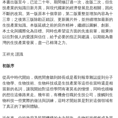
本書出版至今，已近二十年。期間修訂過一次，改版二次，但生
技產業的知識日新月異，與現代國家的經濟發展息息相關，因此
不斷的改寫。第一版原本十個章節，第二版重整並增加內容為十
三章；之後第三版除勘正錯誤、更新圖片外，並持續增加最新的
生技產業知識。本版延續之前的寫作精神，繼續以圖解、創新、
本土化與國際化為目標。同時也希望這方面的先進前輩，能秉持
以往對個人的愛護與信任，給予必要的指正與建議，以期能為臺
灣的生技產業發展，盡一己棉薄之力。
王祥光 謹識
初版序
從高中時代開始，偶然間會聽到師長或是看到報章雜誌提到分子
生物學、生物技術、生物科技或是生技產業等這些在當時還是相
當新的名詞，讓我開始對這些學問有著莫名的憧憬，同時也積極
的想往這條路來走。幾年前，有機會任職於生技公司，接觸到生
物科技一些實際的做法與訓練，這時才開始算是對於這個領域有
了真正的了解與體驗。
近年來，由於政府及民間機構的大力鼓吹，生物科技儼然成為當