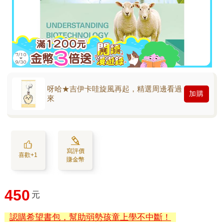
呀哈★吉伊卡哇旋風再起，精選周邊看過
加購
來
寫評價
喜歡+1
賺金幣
450
元
認購希望書包，幫助弱勢孩童上學不中斷！