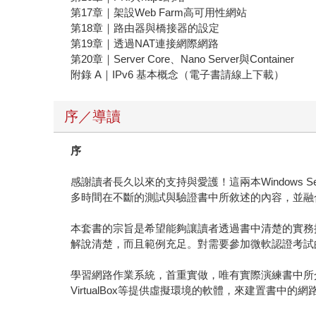
第17章｜架設Web Farm高可用性網站
第18章｜路由器與橋接器的設定
第19章｜透過NAT連接網際網路
第20章｜Server Core、Nano Server與Container
附錄 A｜IPv6 基本概念（電子書請線上下載）
序／導讀
序
感謝讀者長久以來的支持與愛護！這兩本Windows 
多時間在不斷的測試與驗證書中所敘述的內容，並融合多年
本套書的宗旨是希望能夠讓讀者透過書中清楚的實務操作， 來充
解說清楚，而且範例充足。對需要參加微軟認證考試
學習網路作業系統，首重實做，唯有實際演練書中所介紹的各項技
VirtualBox等提供虛擬環境的軟體，來建置書中的