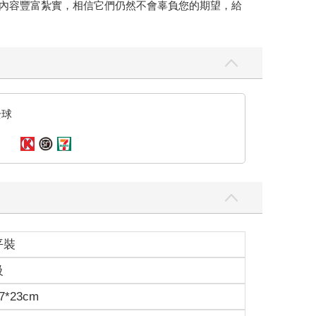
 建置實務》兩本，內容豐富紮實，相信它們仍然不會辜負您的期望，給
全球
平裝
級
7*23cm