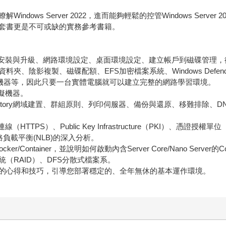
dows Server 2022，進而能夠輕鬆的控管Windows Serv
套書更是不可或缺的實務參考書籍。
2的基本功能：安裝與升級、網路環境設定、桌面環境設定、建立帳戶到磁碟管
、陰影複製、磁碟配額、EFS加密檔案系統、Windows Defen
虛擬機器等，因此只要一台實體電腦就可以建立完整的網路學習環境。
虛擬機器。
Directory網域建置、群組原則、列印伺服器、備份與還原、移難排除
PS）、Public Key Infrastructure（PKI）、憑證授
路負載平衡(NLB)的深入分析。
Container，並說明如何啟動內含Server Core/Nano Server的Con
（RAID）、DFS分散式檔案系。
的心得和技巧，引導您部署穩定的、全年無休的基本運作環境。