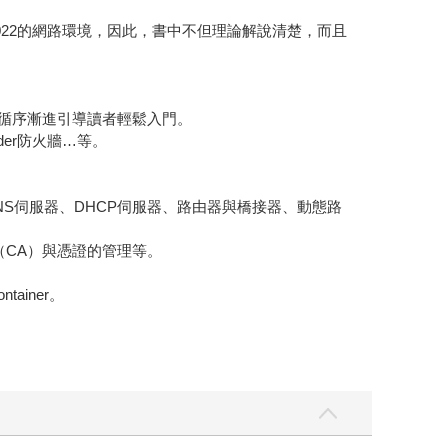
er 2022的網路環境，因此，書中不但理論解說清楚，而且
理，循序漸進引導讀者輕鬆入門。
der防火牆…等。
、DNS伺服器、DHCP伺服器、路由器與橋接器、動態路
權單位（CA）與憑證的管理等。
tainer。