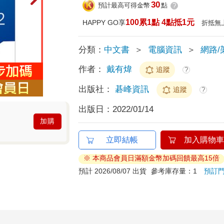
30
預計最高可得金幣
點
?
100累1點 4點抵1元
HAPPY GO享
折抵無
分類：
中文書
＞
電腦資訊
＞
網路/
作者：
戴有煒
追蹤
?
出版社：
碁峰資訊
追蹤
?
出版日：
2022/01/14
加購
立即結帳
加入購物車
※ 本商品會員日滿額金幣加碼回饋最高15倍
預計 2026/08/07 出貨
參考庫存量：1
預訂