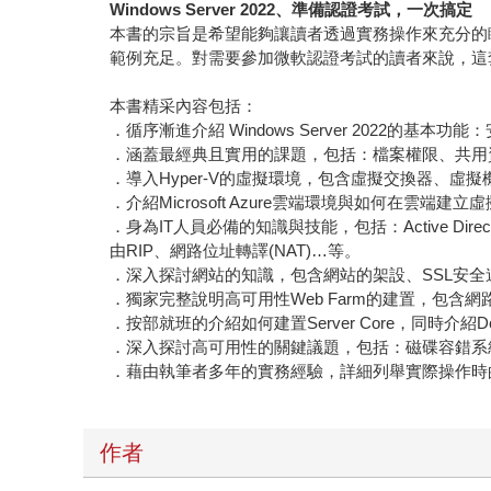
Windows Server 2022、準備認證考試，一次搞定
本書的宗旨是希望能夠讓讀者透過實務操作來充分的瞭解Win
範例充足。對需要參加微軟認證考試的讀者來說，這
本書精采內容包括：
．循序漸進介紹 Windows Server 202
．涵蓋最經典且實用的課題，包括：檔案權限、共用資料夾
．導入Hyper-V的虛擬環境，包含虛擬交換器、
．介紹Microsoft Azure雲端環境與如何在雲端建立
．身為IT人員必備的知識與技能，包括：Active 
由RIP、網路位址轉譯(NAT)…等。
．深入探討網站的知識，包含網站的架設、SSL安全連線（HTT
．獨家完整說明高可用性Web Farm的建置，包含網
．按部就班的介紹如何建置Server Core，同時介紹Docker/
．深入探討高可用性的關鍵議題，包括：磁碟容錯系統
．藉由執筆者多年的實務經驗，詳細列舉實際操作時
作者