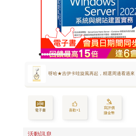
呀哈★吉伊卡哇旋風再起，精選周邊看過來
寫評價
電子書
喜歡+1
賺金幣
活動訊息