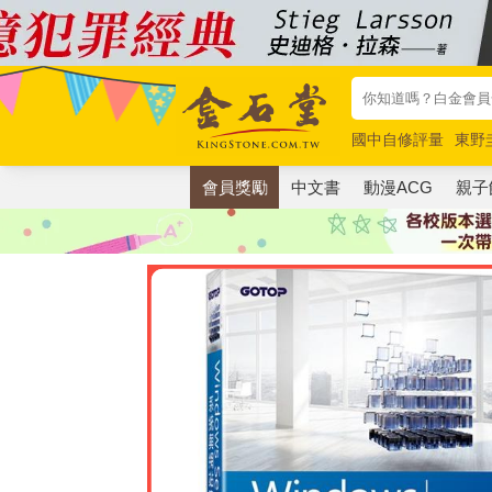
國中自修評量
東野
唯紅花綻放
奧德賽
會員獎勵
中文書
動漫ACG
親子