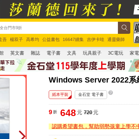
圭吾
楊双子
高希均
公益書包
16647續集
吉伊卡哇
通靈藥師
路邊攤新作
馬斯克
玩具總動員5
超慢跑
館
英文書
雜誌
電子書
文具
玩具親子
3C電玩
家
Windows Server 2
?
紙本平裝
金石堂 電子書
648
9
折
元
720
元
認購希望書包，幫助弱勢孩童上學不