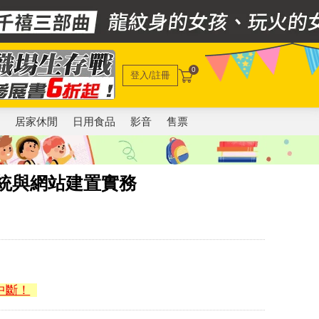
0
登入/註冊
電
居家休閒
日用食品
影音
售票
022系統與網站建置實務
中斷！