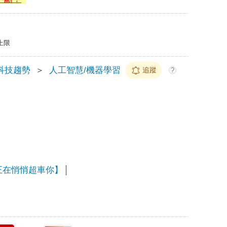
上限
科技趨勢
＞
人工智慧/機器學習
追蹤
?
人，正在悄悄超車你】