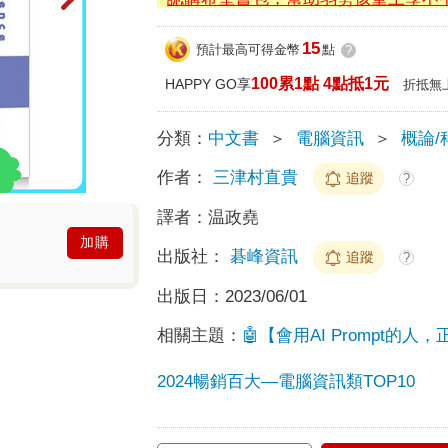
15
預計最高可得金幣
點
?
100累1點 4點抵1元
HAPPY GO享
折抵無
分類：
中文書
＞
電腦資訊
＞
概論/
作者：
三津村直貴
追蹤
?
譯者：
温政堯
加購
出版社：
碁峰資訊
追蹤
?
出版日：
2023/06/01
相關主題：
🤖【會用AI Prompt的
2024暢銷百大—電腦資訊類TOP10