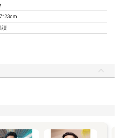
級
7*23cm
適讀