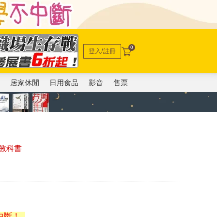
0
登入/註冊
電
居家休閒
日用食品
影音
售票
教科書
中斷！