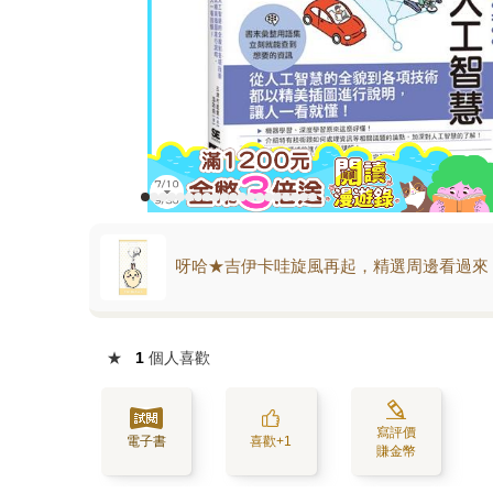
呀哈★吉伊卡哇旋風再起，精選周邊看過來
★
1
個人喜歡
寫評價
電子書
喜歡+1
賺金幣