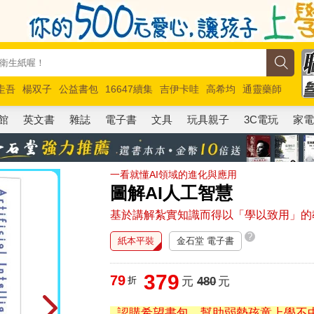
圭吾
楊双子
公益書包
16647續集
吉伊卡哇
高希均
通靈藥師
路邊攤新作
馬斯克
玩具總動員5
超慢跑
館
英文書
雜誌
電子書
文具
玩具親子
3C電玩
家
一看就懂AI領域的進化與應用
圖解AI人工智慧
基於講解紮實知識而得以「學以致用」的
?
紙本平裝
金石堂 電子書
379
79
折
元
480
元
認購希望書包，幫助弱勢孩童上學不