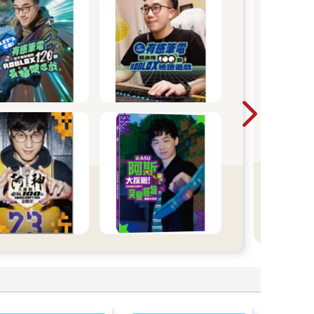
2
20
素養
學思
文素
籍是
四年
杆，