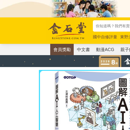
國中自修評量
東野
唯紅花綻放
奧德賽
會員獎勵
中文書
動漫ACG
親子