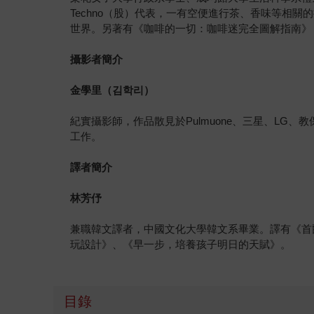
Techno（股）代表，一有空便進行茶、香味等相關
世界。另著有《咖啡的一切：咖啡迷完全圖解指南》
攝影者簡介
金學里（
김학리
）
紀實攝影師，作品散見於Pulmuone、三星、LG、
工作。
譯者簡介
林芳伃
兼職韓文譯者，中國文化大學韓文系畢業。譯有《首
玩設計》、《早一步，培養孩子明日的天賦》。
目錄