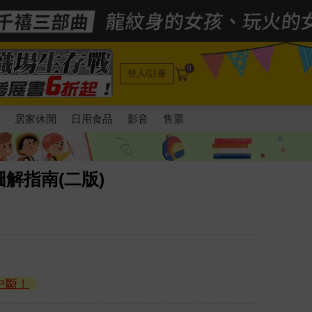
0
登入/註冊
電
居家休閒
日用食品
影音
售票
解指南(二版)
中斷！