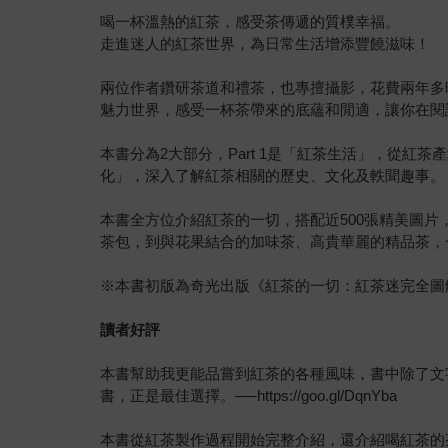
喝一杯溫熱的紅茶，感受茶傳遞的質樸幸福。
走進迷人的紅茶世界，為日常生活增添豐饒滋味！
兩位作者鑽研茶道和禮茶，也專擅攝影，花費兩年多
魅力世界，感受一杯茶帶來的底蘊和閒適，讓你在閱
本書分為2大部分，Part 1是「紅茶生活」，從紅
化」，深入了解紅茶相關的歷史、文化及軼聞趣事。
本書全方位介紹紅茶的一切，搭配近500張精美圖
茶包，到與花果結合的加味茶、高貴華麗的精品茶，
※本書初版為奇光出版《紅茶的一切：紅茶迷完全圖
讀者好評
本書幫助我更能品嘗到紅茶的各種風味，書中除了文
書，正是最佳選擇。──https://goo.gl/DqnYba
本書從紅茶製作過程開始完整介紹，還介紹喝紅茶的