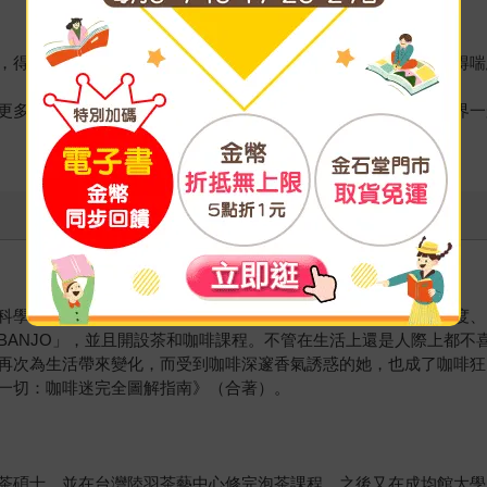
停長久以來的忙碌腳步，品嘗一杯紅茶，享受讓心靈獲得喘息的優閒時光。──
，搭配生動的照片解說，閱讀時就像真的沉浸在紅茶世界一般。──https
科學系碩士，主修禮儀與茶道。花費兩年多時間深入於中國、印度、
BANJO」，並且開設茶和咖啡課程。不管在生活上還是人際上都不
再次為生活帶來變化，而受到咖啡深邃香氣誘惑的她，也成了咖啡狂
一切：咖啡迷完全圖解指南》（合著）。
茶碩士，並在台灣陸羽茶藝中心修完泡茶課程。之後又在成均館大學完