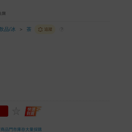
上限
/飲品/冰
＞
茶
追蹤
?
市商品
門市庫存
大量採購