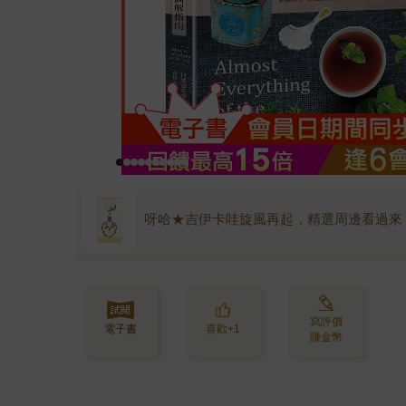
呀哈★吉伊卡哇旋風再起，精選周邊看過來
寫評價
電子書
喜歡+1
賺金幣