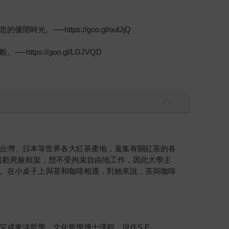
https://goo.gl/oufJjQ
://goo.gl/LGJVQD
台灣、日本等世界各大紅茶產地，蒐集有關紅茶的各
喜歡死板框架，想不受拘束自由地工作，因此大學主
。在小桌子上與茶和咖啡相遇，對她來說，茶與咖啡
成東洋哲學、文化哲學博士課程。現任S.E