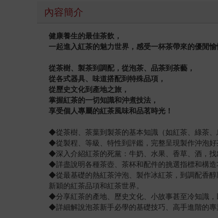
內容簡介
健康養生的最佳茶飲，
一起進入紅茶的魅力世界，感受一杯茶帶來的優閒愉
從茶樹、製茶到調配，從泡茶、品茶到茶藝，
從各式器具、味道搭配到特殊品項，
從歷史文化到產地之旅，
掌握紅茶的一切知識和沖煮技法，
享受個人專屬的紅茶風味和品茗時光！
◆從茶樹、茶葉到製茶的基本知識（如紅茶、綠茶、
◆從製程、等級、特性到評鑑，完整呈現製作沖泡好
◆深入介紹紅茶的死黨：牛奶、水果、香草、酒，找
◆詳盡說明各種茶壺、茶杯和配件的挑選指標和構造
◆從最基礎的熱紅茶沖泡、製作冰紅茶，到調配香醇
新穎的紅茶品項和紅茶世界。
◆分享紅茶的產地、歷史文化、小故事甚至冷知識，
◆詳細解說泡茶新手必學的基礎技巧、高手進階的專