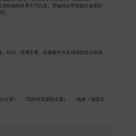
，從此深陷咖啡世界不可自拔。而咖啡也帶領她走進茶的
譯）。
告、人像、時尚、宣傳手冊、影像製作等各領域的照片拍攝
出好菜》、《我的世界甜點全書》、《倫敦！慢慢走