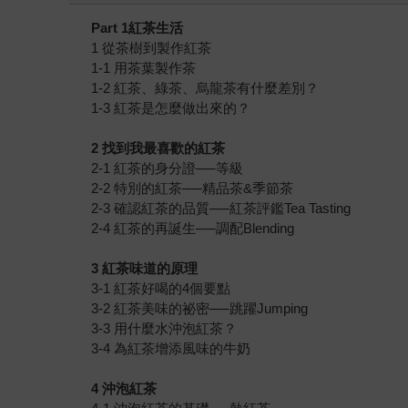
Part 1紅茶生活
1 從茶樹到製作紅茶
1-1 用茶葉製作茶
1-2 紅茶、綠茶、烏龍茶有什麼差別？
1-3 紅茶是怎麼做出來的？
2 找到我最喜歡的紅茶
2-1 紅茶的身分證──等級
2-2 特別的紅茶──精品茶&季節茶
2-3 確認紅茶的品質──紅茶評鑑Tea Tasting
2-4 紅茶的再誕生──調配Blending
3 紅茶味道的原理
3-1 紅茶好喝的4個要點
3-2 紅茶美味的祕密──跳躍Jumping
3-3 用什麼水沖泡紅茶？
3-4 為紅茶增添風味的牛奶
4 沖泡紅茶