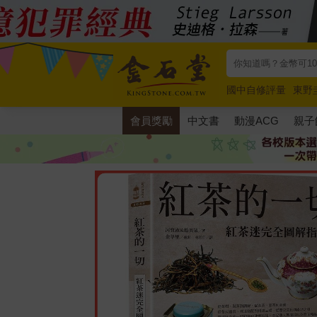
國中自修評量
東野
唯紅花綻放
奧德賽
會員獎勵
中文書
動漫ACG
親子