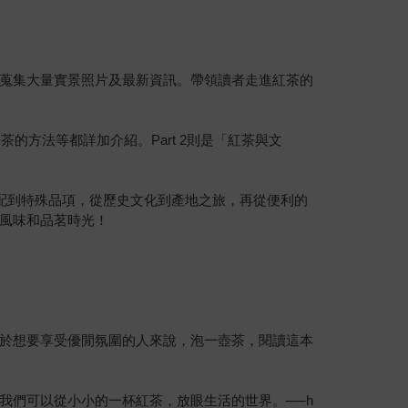
蒐集大量實景照片及最新資訊。帶領讀者走進紅茶的
的方法等都詳加介紹。Part 2則是「紅茶與文
配到特殊品項，從歷史文化到產地之旅，再從便利的
風味和品茗時光！
於想要享受優閒氛圍的人來說，泡一壺茶，閱讀這本
我們可以從小小的一杯紅茶，放眼生活的世界。──h