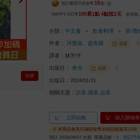
15
預計最高可得金幣
點
?
100累1點 4點抵1元
HAPPY GO享
折抵無
分類：
中文書
＞
飲食料理
＞
茶/酒
作者：
河寶淑、趙美羅
追蹤
?
譯者：
林芳伃
出版社：
奇光
追蹤
?
加購
出版日：
2024/01/31
相關主題：
訪茶.識茶.品茶
立即結帳
加入購物車
※ 本商品會員日滿額金幣加碼回饋最高15倍
預計 2026/08/07 出貨
限量品餘：1
預訂門