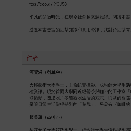
ttps://goo.gl/KfCJ58
平凡的閒適時光，在現今社會越來越難得。閱讀本書，得以暫
透過本書豐富的紅茶知識和實用資訊，我對於紅茶有更多了解
作者
河寶淑（
하보숙
）
大邱藝術大學學士，主修紀實攝影。成均館大學生活
種資訊。現於首爾大學附近經營茶與咖啡的工作室「
修攝影，透過照片學習觀照生活的方式。與茶的相遇
是讓日常生活變得特別的「遊戲」。另著有《咖啡的
趙美羅（
조미라
）
梨花女子大學行政系學士、成均館大學生活科學系禮