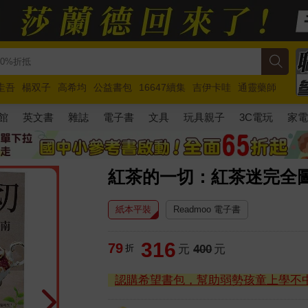
圭吾
楊双子
高希均
公益書包
16647續集
吉伊卡哇
通靈藥師
路邊攤新作
馬斯克
玩具總動員5
超慢跑
館
英文書
雜誌
電子書
文具
玩具親子
3C電玩
家
紅茶的一切：紅茶迷完全圖
紙本平裝
Readmoo 電子書
316
79
折
元
400
元
認購希望書包，幫助弱勢孩童上學不