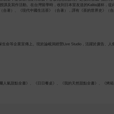
的授課及寫作活動。在台灣留學時，收到日本室友送的Kalita濾杯
（合著）、《現代中國生活茶》（合著），譯有《茶的世界史》（合
教保生命等企業宣傳上。現於論峴洞經營Live Studio，活躍於廣
爾人氣甜點全書》、《日日餐桌》、《我的天然甜點全書》、《烤箱