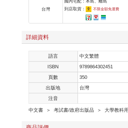
國內宅配：本島、離島
到店取貨：
台灣
不限金額免運費
詳細資料
語言
中文繁體
ISBN
9789864302451
頁數
350
出版地
台灣
注音
中文書
＞
考試書/政府出版品
＞
大學教科
商品評價