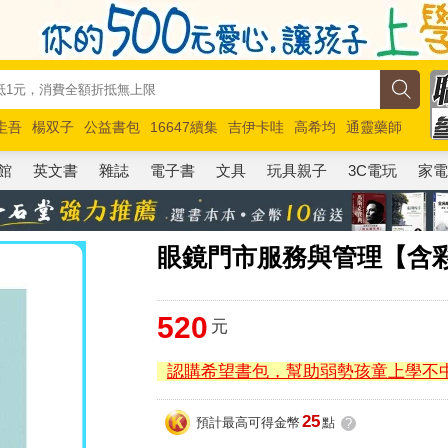
圭吾
楊双子
公益書包
16647續集
吉伊卡哇
高希均
通靈藥師
路邊攤新作
馬斯克
玩具總動員5
超慢跑
館
英文書
雜誌
電子書
文具
玩具親子
3C電玩
家
眼鏡門市服務與管理【含
520
元
認購希望書包，幫助弱勢孩童上學不
25
預計最高可得金幣
點
?