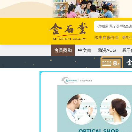
國中自修評量
東野
唯紅花綻放
奧德賽
會員獎勵
中文書
動漫ACG
親子