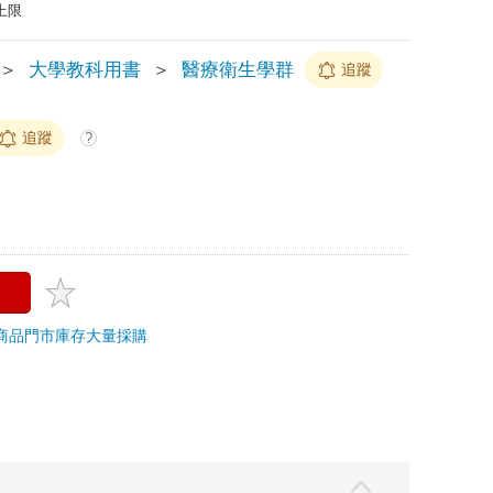
上限
＞
大學教科用書
＞
醫療衛生學群
追蹤
追蹤
?
商品
門市庫存
大量採購