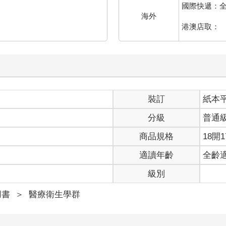
國際快遞：
海外
港澳店取：
裝訂
紙本
分級
普通
商品規格
18開1
適讀年齡
全齡
級別
用書
＞
醫療衛生學群