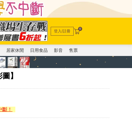
0
登入/註冊
電
居家休閒
日用食品
影音
售票
彩圖】
中斷！