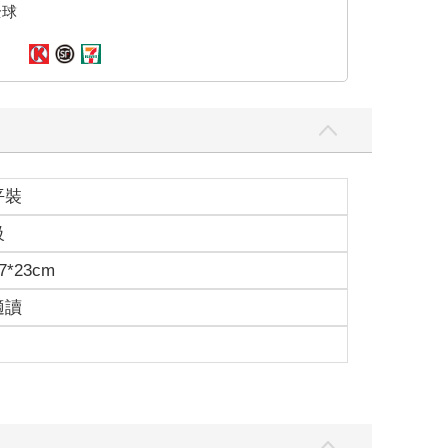
全球
平裝
級
7*23cm
適讀