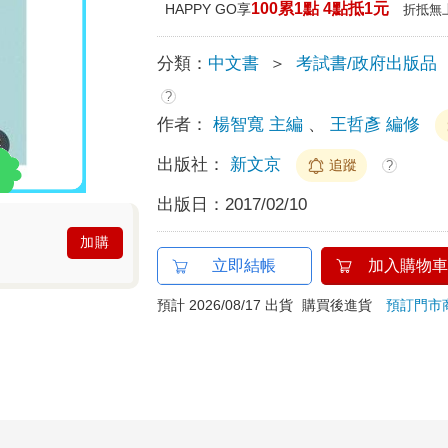
100累1點 4點抵1元
HAPPY GO享
折抵無
分類：
中文書
＞
考試書/政府出版品
?
作者：
楊智寬 主編
、
王哲彥 編修
出版社：
新文京
追蹤
?
出版日：
2017/02/10
加購
立即結帳
加入購物車
預計 2026/08/17 出貨
購買後進貨
預訂門市