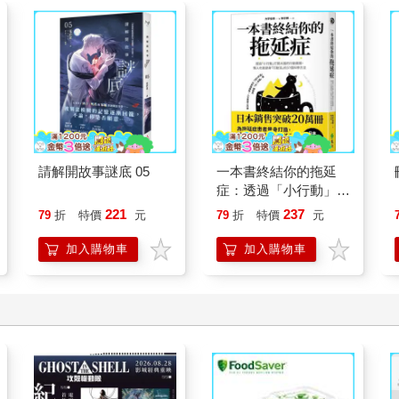
請解開故事謎底 05
一本書終結你的拖延
症：透過「小行動」打
開大腦的行動開關，懶
221
237
79
折
特價
元
79
折
特價
元
人也能變身「行動派」
的37個科學方法
加入購物車
加入購物車