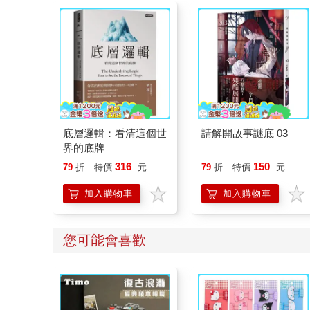
底層邏輯：看清這個世
請解開故事謎底 03
界的底牌
316
150
79
折
特價
元
79
折
特價
元
加入購物車
加入購物車
您可能會喜歡