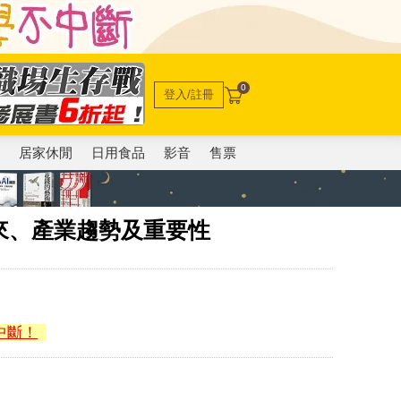
0
登入/註冊
電
居家休閒
日用食品
影音
售票
來、產業趨勢及重要性
中斷！