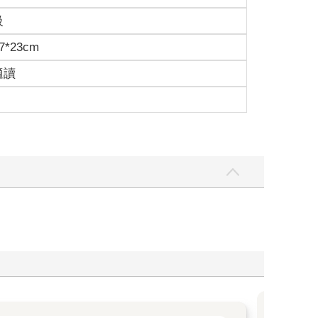
級
7*23cm
適讀