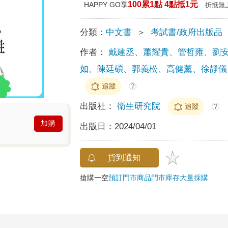
100累1點 4點抵1元
HAPPY GO享
折抵無
分類：
中文書
＞
考試書/政府出版品
作者：
戴建丞、蕭耀貴、管哲雍、劉
如、陳廷碩、郭義松、高健薰、徐靜儀
追蹤
?
出版社：
衛生研究院
追蹤
?
加購
出版日：
2024/04/01
貨到通知
搶購一空
預訂門市商品
門市庫存
大量採購