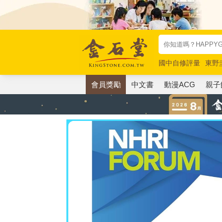
國中自修評量
東野
唯紅花綻放
奧德賽
會員獎勵
中文書
動漫ACG
親子