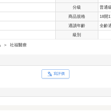
分級
普通
商品規格
18開1
適讀年齡
全齡
級別
品
＞
社福醫療
寫評價