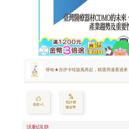
呀哈★吉伊卡哇旋風再起，精選周邊看過來
寫評價
喜歡+1
賺金幣
活動訊息