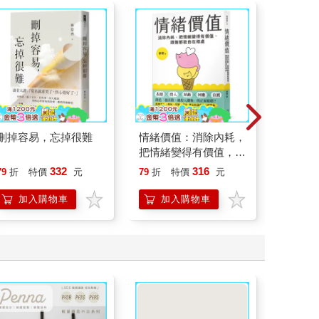
刪掉容易，忘掉很難
情緒價值：消除內耗，
如果西遊
把情緒變得有價值，跟
：《如
誰都能自在相處
喵》作
332
316
79
折
特價
元
79
折
特價
元
79
折
【首卷
加入購物車
加入購物車
加