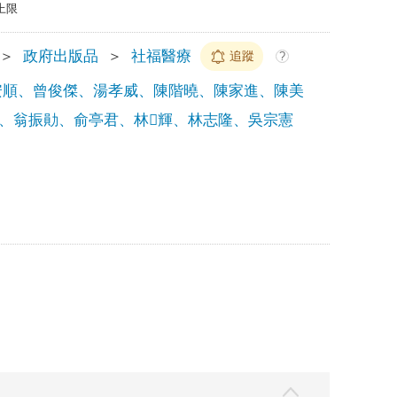
上限
＞
政府出版品
＞
社福醫療
追蹤
?
安順、曾俊傑、湯孝威、陳階曉、陳家進、陳美
、翁振勛、俞亭君、林輝、林志隆、吳宗憲