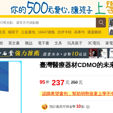
圭吾
楊双子
公益書包
16647續集
吉伊卡哇
高希均
通靈藥師
路邊攤新作
馬斯克
玩具總動員5
超慢跑
館
英文書
雜誌
電子書
文具
玩具親子
3C電玩
家
臺灣醫療器材CDMO的未
237
95
折
元
250
元
認購希望書包，幫助弱勢孩童上學不
10
預計最高可得金幣
點
?