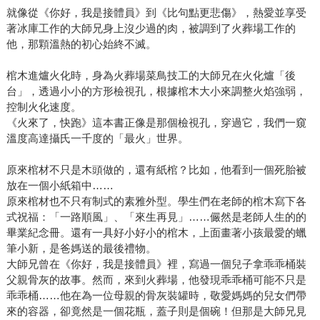
就像從《你好，我是接體員》到《比句點更悲傷》，熱愛並享受
著冰庫工作的大師兄身上沒少過的肉，被調到了火葬場工作的
他，那顆溫熱的初心始終不滅。
棺木進爐火化時，身為火葬場菜鳥技工的大師兄在火化爐「後
台」，透過小小的方形檢視孔，根據棺木大小來調整火焰強弱，
控制火化速度。
《火來了，快跑》這本書正像是那個檢視孔，穿過它，我們一窺
溫度高達攝氏一千度的「最火」世界。
原來棺材不只是木頭做的，還有紙棺？比如，他看到一個死胎被
放在一個小紙箱中……
原來棺材也不只有制式的素雅外型。學生們在老師的棺木寫下各
式祝福：「一路順風」、「來生再見」……儼然是老師人生的的
畢業紀念冊。還有一具好小好小的棺木，上面畫著小孩最愛的蠟
筆小新，是爸媽送的最後禮物。
大師兄曾在《你好，我是接體員》裡，寫過一個兒子拿乖乖桶裝
父親骨灰的故事。然而，來到火葬場，他發現乖乖桶可能不只是
乖乖桶……他在為一位母親的骨灰裝罐時，敬愛媽媽的兒女們帶
來的容器，卻竟然是一個花瓶，蓋子則是個碗！但那是大師兄見