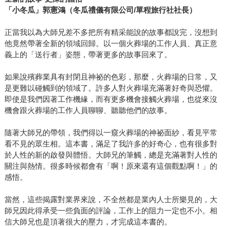
「小冬瓜」郭憲鴻（冬瓜禮儀有限公司
/
單程旅行社社長）
正當我以為大師兄差不多把所有精采能說的故事都說完，沒想到
他竟然帶著全新的領域回歸。以一個火葬場的工作人員、真正意
義上的「送行者」姿態，帶著更多的故事回來了。
如果說殯葬業具有封閉且神祕的色彩，那麼，火葬場的日常，又
是更難以碰觸到的領域了。許多人對火葬場充滿著好奇與恐懼。
即使是我們因著工作機緣，而有更多機會接觸火葬場，也從來沒
機會跟火葬場的工作人員聊聊、聽聽他們的故事。
隨著大師兄的帶領，我們得以一窺火葬場的神祕面紗，看見平常
看不見的眾生相。這本書，滿足了我許多的好奇心，也有很多對
於人性的新的啟發與體悟。大師兄的筆觸，總是充滿著對人性的
關注與熱情。很多時候都會有「啊！原來還有這個觀點啊！」的
感悟。
當然，這些揭露對業界來說，不全然都是業內人士所樂見的，大
師兄因此得承受一些負面的評論，工作上的阻力一定也不小。相
信大師兄也是頂著很大的壓力，才完成這本書的。