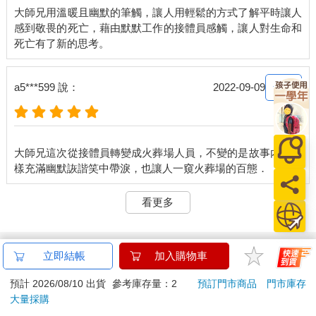
輪到老學長。他說：「我遇過一組家屬，一樣是摩西分海的，不
大師兄用溫暖且幽默的筆觸，讓人用輕鬆的方式了解平時讓人
過，他們分得很徹底，一人準備了一個骨灰罐。他們媽媽要一人
感到敬畏的死亡，藉由默默工作的接體員感觸，讓人對生命和
一半。」在殯儀館待了十多年的老學長和這一行做了四十多年的
葬儀社老闆，還是頭一回遇上這種事，兩人聽了都傻眼。
「該是上下分呢？又或是左右分呢？」他們問。
分享
a5***599 說：
2022-09-09
家屬只說他們就是不要跟對方一起拜，但是又都想把媽媽帶去塔
裡，所以「隨意就好」。
大師兄這次從接體員轉變成火葬場人員，不變的是故事內容一
但是裡面要有一半的媽媽？我們聽了，都感慨萬分。
有時候忍不住猜想兄弟姊妹能夠要好到最後的，究竟有多少。各
看更多
自結婚，各自生活，彼此有多少時間去聯繫這份感情。或許對某
些人來說，這樣的情感是不需要聯繫的，也或許是種負擔。
相關商品
但是，媽媽何辜，要這樣被分成兩半呢？
立即結帳
加入購物車
●
全選
預計 2026/08/10 出貨
參考庫存量：2
預訂門市商品
門市庫存
加入購物車
大量採購
※ 出版日十年以上商品需另下訂，調貨時間較長，無法與一般商品合
老學長說的故事，我聽了實在覺得滿扯的。結果某天，火葬場來