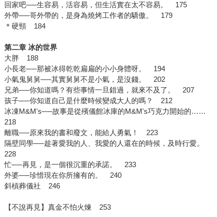
回家吧──生容易，活容易，但生活實在太不容易。 175
外帶──哥外帶的，是身為燒烤工作者的驕傲。 179
＊硬頸 184
第二章 冰的世界
大胖 188
小長老──那被冰得乾乾扁扁的小小身體呀。 194
小氣鬼舅舅──其實舅舅不是小氣，是沒錢。 202
兄弟──你知道嗎？有些事情一旦錯過，就來不及了。 207
孩子──你知道自己是什麼時候變成大人的嗎？ 212
冰凍M&M's──故事是從殯儀館冰庫的M&M's巧克力開始的……
218
離職──原來我的書和廢文，能給人勇氣！ 223
隔壁同學──趁著愛我的人、我愛的人還在的時候，及時行愛。
228
忙──再見，是一個很沉重的承諾。 233
外婆──珍惜現在你所擁有的。 240
斜槓葬儀社 246
【不說再見】真金不怕火煉 253