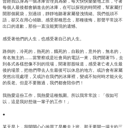
曾經我以身為一個冰庫管理員為榮，每天快快樂樂地上班，守著
每個人最後都會躺進去的冰庫，在可以探視的時間裡，幫家屬打
開那個屍袋，別過頭，靜靜地聽著家屬發洩情緒。我們低頭不
語，卻又在用心傾聽。感受那種思念，那種後悔，那聲平常說不
出口的道歉，那份一直沒能實現的遺憾。
感受著他們的人生，也感受著自己的人生。
路倒的，冷死的，熱死的，餓死的，自殺的，意外的，無名的，
有名無主的……當警察或是社會局的電話一來，我們開著T5，去
到各式各樣想像不到的現場，聞著那股味道，感受著亡者人生最
後的場景，把他們帶去人生最後可以休息的地方。或許會有家屬
突然出現處理，又或許在我們的冰庫裡，變成不知何時才能火化
的長老。但是不要難過，我們都會陪你們！
我熱愛這份工作，我熱愛這種氛圍。所以我常常說：「假如可
以，這是我好想做一輩子的工作！」
●
某天早上，我開開心心地買了早餐去上班。那天要開一場大約三