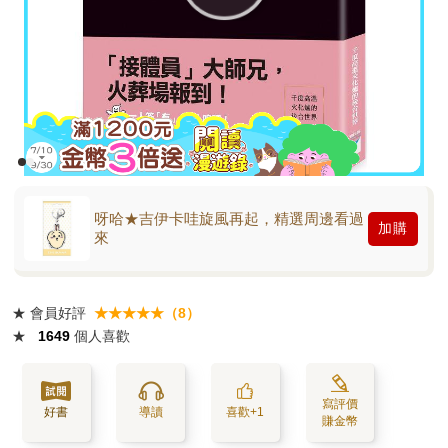
呀哈★吉伊卡哇旋風再起，精選周邊看過
加購
來
★
會員好評
★★★★★（8）
★
1649
個人喜歡
寫評價
好書
導讀
喜歡+1
賺金幣