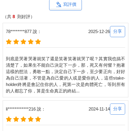
寫評價
啊我知道，這齣叫做「摩西分海」。
（共
8
則好評）
有學長說三兄弟來為爸爸撿骨，進了撿骨室，卻都不說話。當禮
儀師請每個人都夾一塊骨頭進罐時，三兄弟搶著當第一個，還打
分享
78********877 說：
2025-12-26
了起來。
啊我知道，這齣叫做「三國鼎立」。
到底是哭著哭著就笑了還是笑著笑著就哭了呢？其實我也搞不
還有一位小姐，似乎是寡婦。學長說撿她公公骨頭的時候，她擋
清楚了，如果生不能自己決定下一步，那，死又有何懼？抱著
在門口，不讓其他家屬進來，只讓身為長孫的兒子來撿。撿骨室
這樣的想法，勇敢一點，決定自己下一步，至少要正向，好好
外面，家屬們亂成一團，而她擋在門口，一下子怒罵，一下子哭
為自己活著，不管是為自己愛的人或是愛你的人，這些stake-
鬧，一下子下跪，還抓住門不放。一群人溝通未果就打了起來，
holder終將是會記住你的人，死第一次是肉體死亡，等到所有
她竟也不還手，就讓他們呼巴掌。
這齣……我就有點看不懂了。
分享
li************216 說：
2024-11-14
老學長搭話說那家人好像姓王，「不然叫『巴王之亂』好了，巴
下去的『巴』。」嗯，滿貼切的。