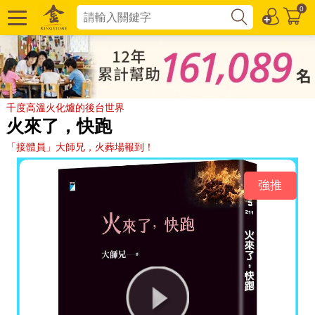
0
千度高溫火化爐的後台世界
火來了，快跑
「接體員」大師兄，火葬場報到！
強推