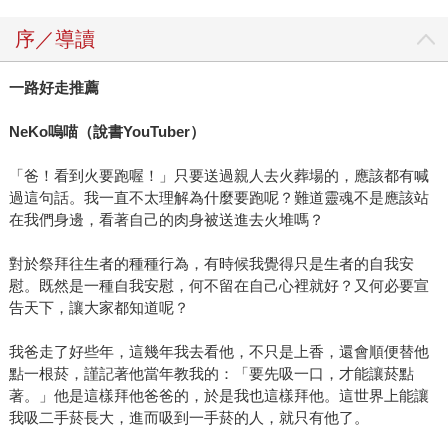
序／導讀
一路好走推薦
NeKo
嗚喵（說書
YouTuber
）
「爸！看到火要跑喔！」只要送過親人去火葬場的，應該都有喊
過這句話。我一直不太理解為什麼要跑呢？難道靈魂不是應該站
在我們身邊，看著自己的肉身被送進去火堆嗎？
對於祭拜往生者的種種行為，有時候我覺得只是生者的自我安
慰。既然是一種自我安慰，何不留在自己心裡就好？又何必要宣
告天下，讓大家都知道呢？
我爸走了好些年，這幾年我去看他，不只是上香，還會順便替他
點一根菸，謹記著他當年教我的：「要先吸一口，才能讓菸點
著。」他是這樣拜他爸爸的，於是我也這樣拜他。這世界上能讓
我吸二手菸長大，進而吸到一手菸的人，就只有他了。