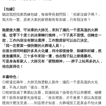
【包罐】
聽說我想找東西練包罐，每個學長都問我：「你家沒罐子嗎？」
我大吃一驚。原來大家的家裡都有骨灰罐，只有我沒有？
熱愛接大體、守冰庫的大師兄，來到了攝氏一千度高溫的火葬
場。從零下十度Ｃ的冰庫轉行燒烤，一下子真不習慣。但轉念一
想，工作內容沒有辦法選擇，工作態度卻可以自己決定。
「我一定要當一個快樂的火葬場人員！」
在後台得同時顧許多具火化爐，待冷卻後撿骨、裝罐和封罐，然
後進爐掃灰。三十多年來頭一遭，他在頸子貼上痠痛藥布。
可是身為客家人，大師兄有「硬頸精神」──脖子上站再多的人，
他也挺得住！
本書特色：
◎睽違近兩年，大師兄熱燙動人新作：攝氏一千度高溫的火化
爐，不為人知的「後台」世界。
◎棺材當成了畢業紀念冊，寫滿祝福？撿骨也可以夾哪裡、補哪
裡？裝骨灰罐要先放骨盆，「坐在裡面」才不會累？原以為當接
體員什麼沒見過……到這裡才知道，火葬場技工是真金不怕火煉