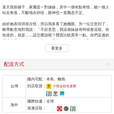
某天我裝罐子，家屬是一對姊妹，其中一個有點奇怪，她一個人
站在角落，不斷地在碎唸，眼神也一直飄忽不定。
由於她表現得很古怪，所以我多看了她幾眼。另一位注意到了，
略帶歉意地對我說：「不好意思，我這個妹妹有時候會這樣。你
知道的，就是……該怎麼說呢？體質比較異常一點。你們這邊的
環境也是這個比較……欸……異常一點。所以她從剛進來就開始
在『溝通』。不用理她，師父，您忙您的。」
看更多
我不以為意，這種情形不是第一次。火葬場嘛，常常有人在門口
就覺得身體不舒服，或是進來撿骨室時，感到暈眩、想吐。但我
配送方式
一直都是以環境問題解釋這些情形，沒什麼大不了，嚇不了我
的，於是我繼續裝罐。
國內宅配：本島、離島
有時候骨頭比較滿，我們會用小棍子稍微擠壓一下，讓骨頭都能
到店取貨：
台灣
不限金額免運費
順便地被放入罐內。我正在這麼做時，角落的女子突然說：「他
說痛。」
國際快遞：全球
海外
我：「啊？」
港澳店取：