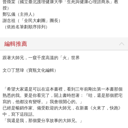
曾煥棠（國立臺北護理健康大學「生死與健康心理諮商系」教
授）
鄭弘儀（主持人）
謝念祖（「全民大劇團」團長）
（依姓名筆劃順序排列）
編輯推薦
跟著大師兄，一窺千度高溫的「火」世界
文◎丁慧瑋（寶瓶文化編輯）
「希望大家還是可以在這本書裡，看到三年前剛出第一本書那個
熟悉的我。要是你看完了，閤上書時想著：『哇，還是那個肥宅
寫的，他都沒有變呀。』我會很開心的。」
已經是暢銷作家、備受歡迎的大師兄，在新書《火來了，快跑》
中，寫下這段話。
「我還是我，那個愛分享故事的大師兄。」