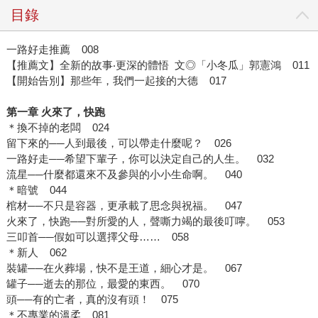
目錄
一路好走推薦 008
【推薦文】全新的故事‧更深的體悟 文◎「小冬瓜」郭憲鴻 011
【開始告別】那些年，我們一起接的大德 017
第一章 火來了，快跑
＊換不掉的老闆 024
留下來的──人到最後，可以帶走什麼呢？ 026
一路好走──希望下輩子，你可以決定自己的人生。 032
流星──什麼都還來不及參與的小小生命啊。 040
＊暗號 044
棺材──不只是容器，更承載了思念與祝福。 047
火來了，快跑──對所愛的人，聲嘶力竭的最後叮嚀。 053
三叩首──假如可以選擇父母…… 058
＊新人 062
裝罐──在火葬場，快不是王道，細心才是。 067
罐子──逝去的那位，最愛的東西。 070
頭──有的亡者，真的沒有頭！ 075
＊不專業的溫柔 081