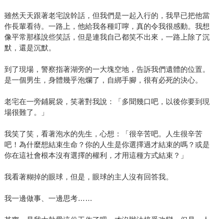
雖然天天跟著老宅說幹話，但我們是一起入行的，我早已把他當
作長輩看待。一路上，他給我各種叮嚀，真的令我很感動。我想
像平常那樣說些笑話，但是連我自己都笑不出來，一路上除了沉
默，還是沉默。
到了現場，警察指著湖旁的一大塊空地，告訴我們遺體的位置。
是一個男生，身體幾乎泡爛了，自綁手腳，很有必死的決心。
老宅在一旁鋪屍袋，笑著對我說：「多聞幾口吧，以後你要到現
場很難了。」
我笑了笑，看著泡水的先生，心想：「很辛苦吧。人生很辛苦
吧！為什麼想結束生命？你的人生是你選擇過才結束的嗎？或是
你在這社會根本沒有選擇的權利，才用這種方式結束？」
我看著糊掉的眼球，但是，眼球的主人沒有回答我。
我一邊做事、一邊思考……