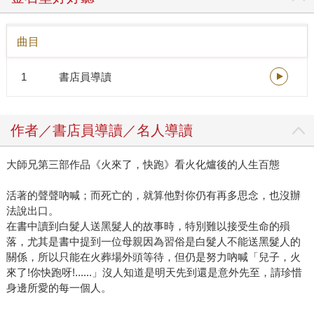
進爐火化時，身為火葬場菜鳥技工的大師兄在火化爐「後
台」，透過小小的方形檢視孔，根據棺木大小來調整火焰強
曲目
弱，控制火化速度。 《火來了，快跑》這本書正像是那個檢
視孔，穿過它，我們一窺溫度高達攝氏一千度的「最火」世
1
書店員導讀
界。 原來棺材不只是木頭做的，還有紙棺？比如，他看到一
個死胎被放在一個小紙箱中…… 原來棺材也不只有制式的素
雅外型。學生們在老師的棺木寫下各式祝福：「一路順
作者／書店員導讀／名人導讀
風」、「來生再見」……儼然是老師人生的的畢業紀念冊。
還有一具好小好小的棺木，上面畫著小孩最愛的蠟筆小新，
大師兄第三部作品《火來了，快跑》看火化爐後的人生百態
是爸媽送的最後禮物。 大師兄曾在《你好，我是接體員》
裡，寫過一個兒子拿乖乖桶裝父親骨灰的故事。然而，來到
活著的聲聲吶喊；而死亡的，就算他對你仍有再多思念，也沒辦
火葬場，他發現乖乖桶可能不只是乖乖桶……他在為一位母
法說出口。
親的骨灰裝罐時，敬愛媽媽的兒女們帶來的容器，卻竟然是
在書中讀到白髮人送黑髮人的故事時，特別難以接受生命的殞
一個花瓶，蓋子則是個碗！但那是大師兄見過最美的「骨灰
落，尤其是書中提到一位母親因為習俗是白髮人不能送黑髮人的
罐」了，因為是媽媽生前便指定要的、是他們媽媽的最愛
關係，所以只能在火葬場外頭等待，但仍是努力吶喊「兒子，火
啊。並且，也是兒女的愛。 但也有令大師兄兩層下巴都掉了
來了!你快跑呀!......」沒人知道是明天先到還是意外先至，請珍惜
的荒謬現場。撿骨時，一個兒子撿了母親的膝蓋骨，唸唸有
身邊所愛的每一個人。
詞的不是媽媽保重，而是請媽媽保佑他的膝關節康復；另一