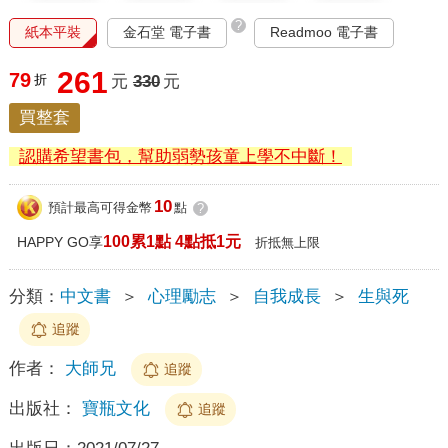
?
紙本平裝
金石堂 電子書
Readmoo 電子書
261
79
折
元
330
元
買整套
認購希望書包，幫助弱勢孩童上學不中斷！
10
預計最高可得金幣
點
?
100累1點 4點抵1元
HAPPY GO享
折抵無上限
分類：
中文書
＞
心理勵志
＞
自我成長
＞
生與死
追蹤
作者：
大師兄
追蹤
出版社：
寶瓶文化
追蹤