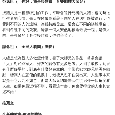
范逸臣（「你好，我是接體員」音樂劇飾大師兄）
接體員是一種很特別的工作，平時會送行死者的大體；也同時送
行生者的心情。每天在殯儀館看著不同的人在送行跟被送行，也
看到不同的人的遺憾、為難持續發生。還會在不同的接體場合，
看到各種不同的死狀。能讓一個人安然地被送最後一程，是偉大
的、是可敬的！各位接體員，你們辛苦了。
謝念祖（「全民大劇團」團長）
人總是想為親人多做些什麼，看了大師兄的作品，常常會讓
「人」對於與家人、好友的關係有更多思考。人到了最後，到底
有什麼好爭的，到底有什麼好在意的。非常喜歡大師兄的黑色幽
默，總讓人在悲傷的氣氛中，最後又忍不住笑出來。人生事本來
就是十之八九不如意，但是大師兄總能帶我們從另外一個角度看
人生。如果你最近很不順，看看這本書，你會覺得你的人生其實
還不錯！
推薦文
全新的故事
‧
更深的體悟