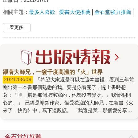
出版日：
2021/07/27
相關主題：
最多人喜歡
愛書大使推薦
金石堂強力推薦
看更多
跟著大師兄，一窺千度高溫的「火」世界
2021/08/09
「希望大家還是可以在這本書裡，看到三年前
剛出第一本書那個熟悉的我。要是你看完了，閤上書時想
著：『哇，還是那個肥宅寫的，他都沒有變呀。』我會很開
心的。」 已經是暢銷作家、備受歡迎的大師兄，在新書《火
來了，快跑》中，寫下這段話。 「我還是我，那個愛分享故
事的大師兄。」 就像從《你好，我是接體員》到《比句點更
悲傷》，熱愛並享受著冰庫工作的大師兄身上沒少過的肉，
被調到了火葬場工作的他，那顆溫熱的初心始終不滅。 棺木
金石堂好好聽