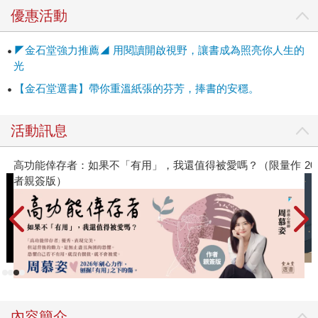
個孩子想要治好偏頭痛……看到這裡，令人忍不住翻著白眼
優惠活動
想道：這兩位媽寶直接去吃Ｘ骨力比較快好嗎！ 還有奇葩同
事們教給他，由火化控爐而來的智慧領悟：無論生前富貴貧
◤金石堂強力推薦◢ 用閱讀開啟視野，讓書成為照亮你人生的
困，美醜優劣，每一個人進入了這裡，再出去時都是一樣
光
的，燒出來的都是「公平的樣子」。大師兄他們負責裝罐，
【金石堂選書】帶你重溫紙張的芬芳，捧書的安穩。
將恩人裝進罐子裡，也把討厭的人裝進了罐子裡。人生，哪
有什麼過節或恩怨。 從零下十度Ｃ的冰庫一下子換到千度高
活動訊息
溫的火葬場，不變的是大師兄的怕熱，還有他那總是能「拐
個彎」的黑色幽默。 或許就像大師兄說的，來到殯儀館的大
倖存者：如果不「有用」，我還值得被愛嗎？（限量作
2026年8月
德，譜出了自己人生的最終章，但是對於他們這行的人來
版）
說，那可能只是一週或一天的其中一章。無論是冰品或燒
烤，他都盡其所能地去做好，然後，就是隨緣了。 哥不只是
肥宅，還是個既頹廢又充實的肥宅！
內容簡介