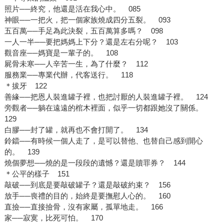
照片──終究，他還是活在我心中。 085
神眼──一把火，把一個家族燒成四分五裂。 093
五百萬──手足為此決裂，五百萬算多嗎？ 098
一人一半──要把媽媽上下分？還是左右分呢？ 103
觀音座──媽寶是一輩子的。 108
屍骨未寒──人辛苦一生，為了什麼？ 112
服務業──專業代辦，代客送行。 118
＊拔牙 122
善緣──把恩人裝進罐子裡，也把討厭的人裝進罐子裡。 124
旁觀者──躺在遠遠的棺木裡面，似乎一切都跟她沒了關係。
129
白膠──封了罐，就再也不會打開了。 134
鈴鐺──有時候一個人走了，是可以替他、也替自己感到開心
的。 139
燒個夢想──燒的是一段段的遺憾？還是贖罪券？ 144
＊公平的樣子 151
敲破──到底是要敲破罐子？還是敲破約束？ 156
放手──喪禮的目的，始終是要撫慰人心的。 160
直撿──直接撿骨，沒有家屬，孤單地走。 166
家──寂寞，比死可怕。 170