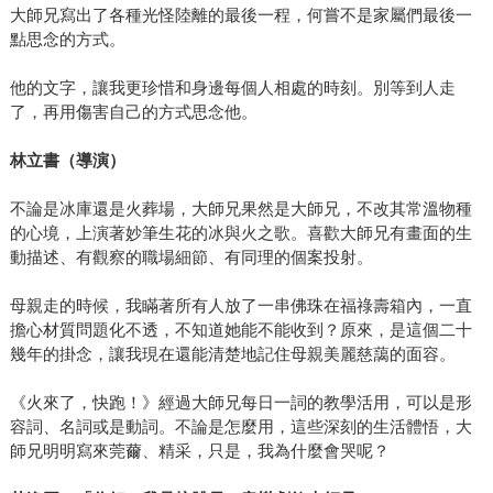
大師兄寫出了各種光怪陸離的最後一程，何嘗不是家屬們最後一
點思念的方式。
他的文字，讓我更珍惜和身邊每個人相處的時刻。別等到人走
了，再用傷害自己的方式思念他。
林立書（導演）
不論是冰庫還是火葬場，大師兄果然是大師兄，不改其常溫物種
的心境，上演著妙筆生花的冰與火之歌。喜歡大師兄有畫面的生
動描述、有觀察的職場細節、有同理的個案投射。
母親走的時候，我瞞著所有人放了一串佛珠在福祿壽箱內，一直
擔心材質問題化不透，不知道她能不能收到？原來，是這個二十
幾年的掛念，讓我現在還能清楚地記住母親美麗慈藹的面容。
《火來了，快跑！》經過大師兄每日一詞的教學活用，可以是形
容詞、名詞或是動詞。不論是怎麼用，這些深刻的生活體悟，大
師兄明明寫來莞薾、精采，只是，我為什麼會哭呢？