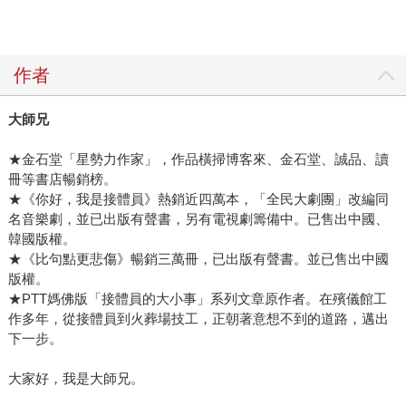
作者
大師兄
★金石堂「星勢力作家」，作品橫掃博客來、金石堂、誠品、讀
冊等書店暢銷榜。
★《你好，我是接體員》熱銷近四萬本，「全民大劇團」改編同
名音樂劇，並已出版有聲書，另有電視劇籌備中。已售出中國、
韓國版權。
★《比句點更悲傷》暢銷三萬冊，已出版有聲書。並已售出中國
版權。
★PTT媽佛版「接體員的大小事」系列文章原作者。在殯儀館工
作多年，從接體員到火葬場技工，正朝著意想不到的道路，邁出
下一步。
大家好，我是大師兄。