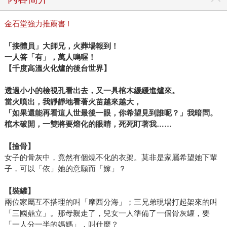
金石堂強力推薦書 !
「接體員」大師兄，火葬場報到！
一人答「有」，萬人嗚喔！
【千度高溫火化爐的後台世界】
透過小小的檢視孔看出去，又一具棺木緩緩進爐來。
當火噴出，我靜靜地看著火苗越來越大，
「如果還能再看這人世最後一眼，你希望見到誰呢？」我暗問。
棺木破開，一雙將要熔化的眼睛，死死盯著我……
【撿骨】
女子的骨灰中，竟然有個燒不化的衣架。莫非是家屬希望她下輩
子，可以「依」她的意願而「嫁」？
【裝罐】
兩位家屬互不搭理的叫「摩西分海」；三兄弟現場打起架來的叫
「三國鼎立」。那母親走了，兒女一人準備了一個骨灰罐，要
「一人分一半的媽媽」，叫什麼？