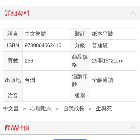
女子：「我哥說他痛。」
詳細資料
我：「你哥在哪裡呢？」
語言
中文繁體
裝訂
紙本平裝
女子：「我哥就是你正在裝的那個。他在我旁邊，告訴我他很
痛。師父，您可以小力一點嗎？」
ISBN
9789864062416
分級
普通級
……
商品規
頁數
256
25開15*21cm
格
我放輕動作。「那現在這樣，你可以幫我問你哥哥，這力道可以
嗎？」
適讀年
出版地
台灣
全齡適讀
齡
碎唸女子碎唸了一下，對我點點頭，比了一個「OK」的手勢。
注音
級別
●
中文書
＞
心理勵志
＞
自我成長
＞
生與死
我將這個故事說了出來，學長們都嘖嘖稱奇，紛紛聊起自己裝罐
子的經驗。
商品評價
有學長說家屬來撿骨，分成兩列，雙方互不相看。