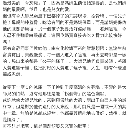
過最美的「骨灰罐」了，因為是媽媽生前便指定要的、是他們媽
媽的最愛啊。並且，也是兒女的愛。
但也有令大師兄兩層下巴都掉了的荒謬現場。撿骨時，一個兒子
撿了母親的膝蓋骨，唸唸有詞的不是媽媽保重，而是請媽媽保佑
他的膝關節康復；另一個孩子想要治好偏頭痛……看到這裡，令
人忍不住翻著白眼想道：這兩位媽寶直接去吃Ｘ骨力比較快好
嗎！
還有奇葩同事們教給他，由火化控爐而來的智慧領悟：無論生前
富貴貧困，美醜優劣，每一個人進入了這裡，再出去時都是一樣
的，燒出來的都是「公平的樣子」。大師兄他們負責裝罐，將恩
人裝進罐子裡，也把討厭的人裝進了罐子裡。人生，哪有什麼過
節或恩怨。
從零下十度Ｃ的冰庫一下子換到千度高溫的火葬場，不變的是大
師兄的怕熱，還有他那總是能「拐個彎」的黑色幽默。
或許就像大師兄說的，來到殯儀館的大德，譜出了自己人生的最
終章，但是對於他們這行的人來說，那可能只是一週或一天的其
中一章。無論是冰品或燒烤，他都盡其所能地去做好，然後，就
是隨緣了。
哥不只是肥宅，還是個既頹廢又充實的肥宅！