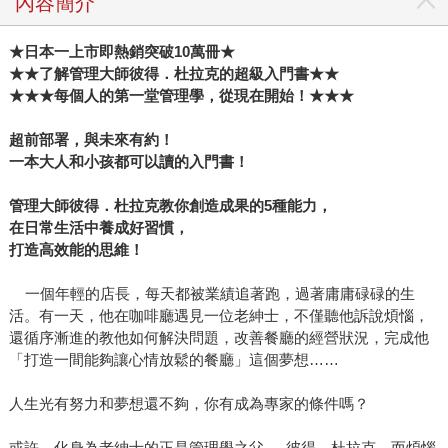
內容簡介
★日本一上市即熱銷突破10萬冊★
★★了解管理大師彼得．杜拉克的超級入門書★★
★★★每個人的第一堂管理學，從現在開始！★★★
超前部署，與未來有約！
一本大人和小孩都可以讀的入門書！
管理大師彼得．
杜拉克教你創造成果的
5
種能力，
在日常生活中養成好習慣，
打造高效能的思維！
一個年輕的店長，每天都被業績追著跑，過著庸庸碌碌的生
活。有一天，他在咖啡廳遇見一位老紳士，不僅聽他訴說煩惱，
還循序漸進的教他如何解決問題，改善餐廳的經營狀況，完成他
「打造一間能夠讓心情放鬆的餐廳」這個夢想……
人生光有努力和夢想還不夠，你有成為專家的條件嗎？
或許，化身為老紳士的正是管理學之父──彼得．杜拉克，而煩惱