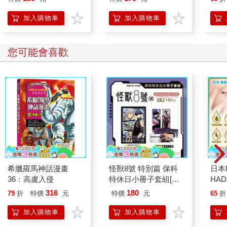
加入購物車
加入購物車
您可能會喜歡
希臘羅馬神話漫畫
怪獸8號 特別篇 保科
日本
36：高盧入侵
特休日小冊子套組[限
HA
加購]
金緻
316
180
79
折
特價
元
特價
元
65
折
濕潤
140
加入購物車
加入購物車
臉部