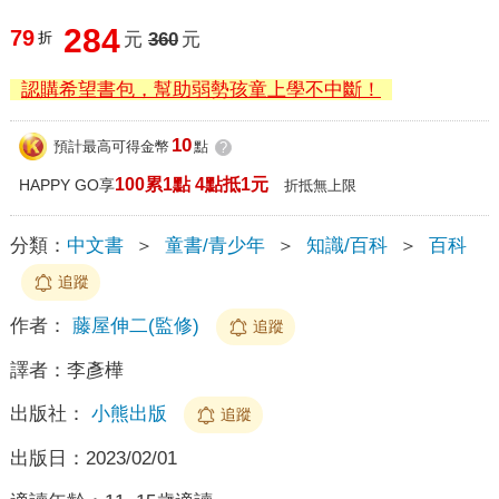
284
79
折
元
360
元
認購希望書包，幫助弱勢孩童上學不中斷！
10
預計最高可得金幣
點
?
100累1點 4點抵1元
HAPPY GO享
折抵無上限
分類：
中文書
＞
童書/青少年
＞
知識/百科
＞
百科
追蹤
作者：
藤屋伸二(監修)
追蹤
譯者：
李彥樺
出版社：
小熊出版
追蹤
出版日：
2023/02/01