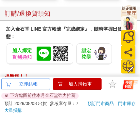
顏保
訂購/退換貨須知
加入金石堂 LINE 官方帳號『完成綁定』，隨時掌握出貨動
態：
提醒您！！
金石堂及銀行均不會請您操作ATM! 如接獲電話要求您前往
立即結帳
加入購物車
ATM提款機，請不要聽從指示，以免受騙上當！
※ 下方點圖前往本月金石堂強力推薦
退換貨須知：
預計 2026/08/08 出貨
參考庫存量：7
預訂門市商品
門市庫存
大量採購
**提醒您，鑑賞期不等於試用期，退回商品須為全新狀態**
依據「消費者保護法」第19條及行政院消費者保護處公告之
「通訊交易解除權合理例外情事適用準則」，以下商品購買
後，除商品本身有瑕疵外，將不提供7天的猶豫期：