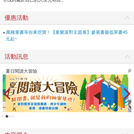
14種未來工作型態， 邀請28位在線工作者現身說法，透過實
際的人物專訪和職涯履歷，就像探訪新奇的工作場域，打開
孩子的工作視野，讓未來工作的樣貌變得具象而清晰。 書中
優惠活動
各個行業的頂尖高手從小學、國中、高中、大學到社會人
士……一路走來的圓夢歷程，更是有如一場生涯探索真人實
萬種童書等你來挖寶！【童樂派對主題展】參展書最低單書45
境秀，提早讓孩子與未來的工作型態接軌，為生涯教育啟
元起~
蒙！ 時代在進步，眼界要打開，現在「我的志願」當然不可
能填上車掌小姐這個工作；當科技不再只是電影情節時，只
活動訊息
有擁有知識才能掌握未來。「未來工作圖鑑」不只揭開孩子
對未來世界的想像，也幫助親子共同面對科技的突破和進
PUGO噗果聰明書包開學季預購優惠
步，思考迎接AI社會的正確心態。 就像綠藤生機共同創辦人
暨執行長鄭涵睿先生為此書寫的推薦語：「從科技到永續，
這本書將賦予未來與夢想全新的靈感。」我們的未來，掌握
在自己手中，但願「未來工作圖鑑」能帶領每個孩子找到適
合自己的方向，打造想要的未來！