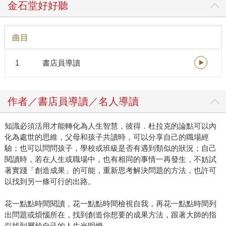
票券出現之後逐漸消逝，成為臺灣人心中共同的時代回憶之
金石堂好好聽
一。 那個時候的我怎麼也沒有想到，一個看似神氣的工作，
有一天會成為時代的眼淚；就像那個時代的人怎麼也沒有想
曲目
到，有一天智慧型手機會問世，手機上網、視訊通話、觸控
螢幕、3 D手遊等等科技，會成為現代人的日常。 我們所生
1
書店員導讀
活的「現在」，曾經是世人嚮往的「未來」，科技推動著時
代前行，為人類的進步做出無數貢獻，這一切並非理所當
然，而是有一群「讓未來化為現實」的人，用他們的工作創
作者／書店員導讀／名人導讀
造出無限可能。 在ChatGPT引起一陣旋風和討論、大家對AI
的理解又更上一層樓之際，你有沒有想過，未來的生活型
知識必須活用才能轉化為人生智慧，彼得．杜拉克的論點可以內
態、社會樣貌是什麼樣子？未來的工作又有什麼選擇？ 未來
化為處世的思維，父母和孩子共讀時，可以分享自己的職場經
世界也許就像我們以前看過的科幻電影：汽車在天上飛，機
驗；也可以問問孩子，學校或班級是否有遇到類似的狀況；自己
器人滿街跑，有些人住在月球，有代行機器人幫忙跑腿，穿
閱讀時，若在人生或職場中，也有相同的事情一再發生，不妨試
上肌力裝每個人都可以變大力士，用食品3D列印機製作餐
著實踐「創造成果」的可能，重新思考解決問題的方法，也許可
點…… 這些「未來工作圖鑑」裡所提到的每一種工作，都真
以找到另一條可行的出路。
的有人正在做；而且每一個角色，都有可能是孩子的未來！
藉由與未來的職業真實交流，幫助孩子探索自我興趣，「未
花一點點時間閱讀，花一點點時間檢視自我，再花一點點時間列
來工作圖鑑」內容涵蓋「科技領域」和「生活領域」，介紹
出問題或煩惱所在，找到創造你想要的成果方法，跟著大師的指
引找到屬於自己的人生光明燈。