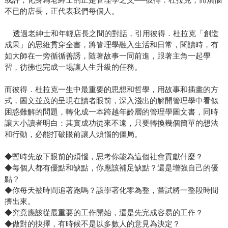
不已的店長，正代表我們每個人。
透過老紳士和年輕店長之間的對話，引用彼得．杜拉克「創造
成果」的思維貫穿全書，將管理學融入生活和日常，閱讀時，有
如大師在一旁循循善誘，隨著故事一同前進，跟著主角一起學
習，彷彿也完成一場讓人生升級的任務。
而彼得．杜拉克一生中最重要的思想和哲學，用故事和插畫的方
式，圖文並茂的呈現在讀者眼前，深入淺出的解開管理學中看似
困惑難解的問題，轉化成一本跨越年齡層的管理學圖文書，同時
讓大小讀者明白：其實成功從來不遠，只要轉換幾個簡單的想法
和行動，必能打破眼前讓人煩惱的僵局。
◆暫時先放下眼前的煩惱，思考你能為這個社會貢獻什麼？
◆每個人都有優點和缺點，你應該補足缺點？還是增強自己的優
點？
◆你每天被時間追著跑嗎？該學著化零為整，嘗試將一整段時間
擠出來。
◆究竟應該從最重要的工作開始，還是先完成容易的工作？
◆做對的抉擇，有時候不是以多數人的意見為決定？