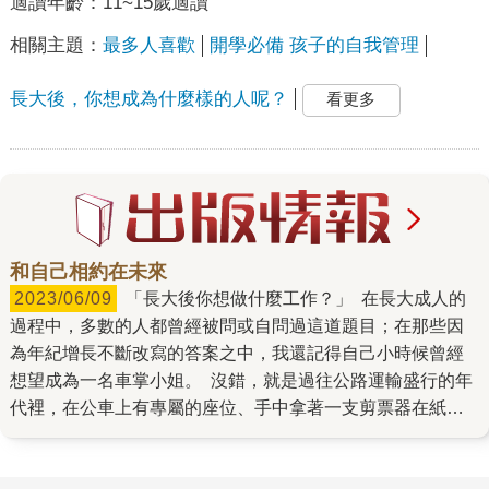
適讀年齡：
11~15歲適讀
相關主題：
最多人喜歡
開學必備 孩子的自我管理
長大後，你想成為什麼樣的人呢？
看更多
和自己相約在未來
2023/06/09
「長大後你想做什麼工作？」 在長大成人的
過程中，多數的人都曾經被問或自問過這道題目；在那些因
為年紀增長不斷改寫的答案之中，我還記得自己小時候曾經
想望成為一名車掌小姐。 沒錯，就是過往公路運輸盛行的年
代裡，在公車上有專屬的座位、手中拿著一支剪票器在紙本
車票上喀喀打洞、又漂亮又威風的車掌小姐！ 當然，最後我
沒能如願，而車掌小姐這個工作，也在自動投幣機、電子化