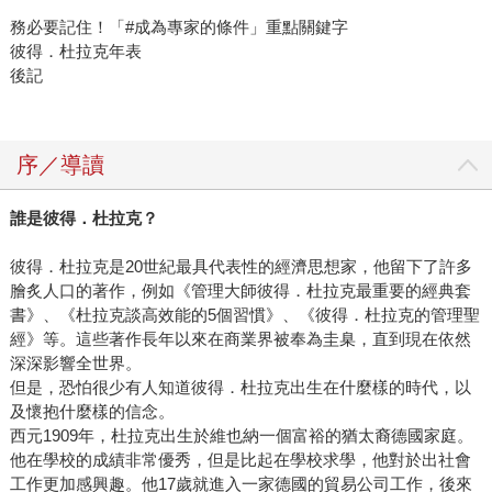
務必要記住！「#成為專家的條件」重點關鍵字
彼得．杜拉克年表
後記
序／導讀
誰是彼得．杜拉克？
彼得．杜拉克是20世紀最具代表性的經濟思想家，他留下了許多
膾炙人口的著作，例如《管理大師彼得．杜拉克最重要的經典套
書》、《杜拉克談高效能的5個習慣》、《彼得．杜拉克的管理聖
經》等。這些著作長年以來在商業界被奉為圭臬，直到現在依然
深深影響全世界。
但是，恐怕很少有人知道彼得．杜拉克出生在什麼樣的時代，以
及懷抱什麼樣的信念。
西元1909年，杜拉克出生於維也納一個富裕的猶太裔德國家庭。
他在學校的成績非常優秀，但是比起在學校求學，他對於出社會
工作更加感興趣。他17歲就進入一家德國的貿易公司工作，後來