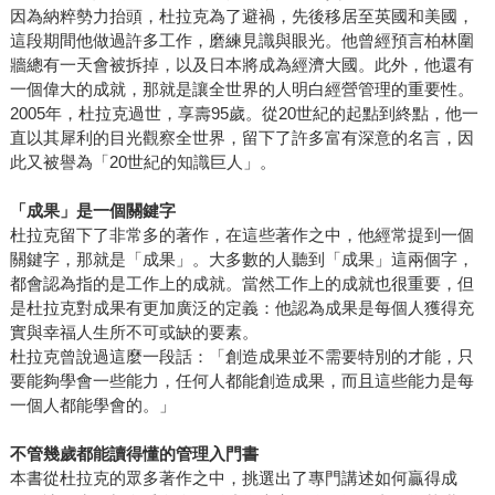
因為納粹勢力抬頭，杜拉克為了避禍，先後移居至英國和美國，
這段期間他做過許多工作，磨練見識與眼光。他曾經預言柏林圍
牆總有一天會被拆掉，以及日本將成為經濟大國。此外，他還有
一個偉大的成就，那就是讓全世界的人明白經營管理的重要性。
2005年，杜拉克過世，享壽95歲。從20世紀的起點到終點，他一
直以其犀利的目光觀察全世界，留下了許多富有深意的名言，因
此又被譽為「20世紀的知識巨人」。
「成果」是一個關鍵字
杜拉克留下了非常多的著作，在這些著作之中，他經常提到一個
關鍵字，那就是「成果」。大多數的人聽到「成果」這兩個字，
都會認為指的是工作上的成就。當然工作上的成就也很重要，但
是杜拉克對成果有更加廣泛的定義：他認為成果是每個人獲得充
實與幸福人生所不可或缺的要素。
杜拉克曾說過這麼一段話：「創造成果並不需要特別的才能，只
要能夠學會一些能力，任何人都能創造成果，而且這些能力是每
一個人都能學會的。」
不管幾歲都能讀得懂的管理入門書
本書從杜拉克的眾多著作之中，挑選出了專門講述如何贏得成