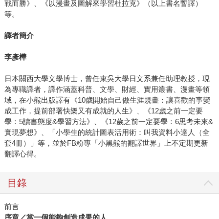
戰而勝》、《以漫畫及圖解來學習杜拉克》（以上書名暫譯）
等。
譯者簡介
李彥樺
日本關西大學文學博士，曾任東吳大學日文系兼任助理教授，現
為專職譯者，譯作涵蓋科普、文學、財經、實用叢書、漫畫等領
域，在小熊出版譯有《10歲開始自己做生涯規畫：讓喜歡的事變
成工作，提前部署快樂又有成就的人生》、《12歲之前一定要
學：5讀書態度&學習方法》、《12歲之前一定要學：6思考未來&
實現夢想》、「小學生的統計圖表活用術：叫我資料小達人（全
套4冊）」等，並於FB粉專「小黑熊的翻譯世界」上不定期更新
翻譯心得。
目錄
前言
序章／當一個能夠創造成果的人