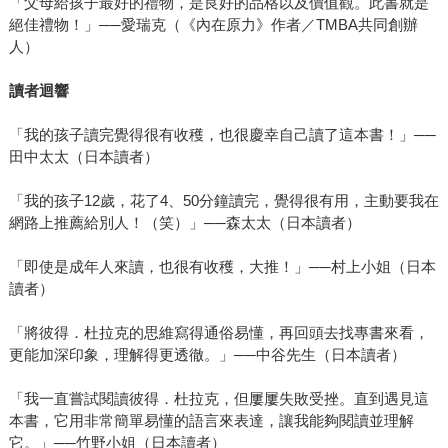
「父母給孩子最好的禮物，是良好的品格以及價值觀。此書就是
絕佳禮物！」──愛瑞克（《內在原力》作者／TMBA共同創辦
人）
讀者迴響
「我的孩子讀完覺得很有收穫，也很慶幸自己讀了這本書！」──
田中太太（日本讀者）
「我的孩子12歲，花了4、50分鐘讀完，覺得很有用，主動要我在
網路上推薦給別人！（笑）」──森太太（日本讀者）
「即使是成年人來讀，也很有收穫，大推！」──村上小姐（日本
讀者）
「將彼得．杜拉克的思維寫得通俗易懂，再回頭去找專書來看，
更能加深印象，理解得更透徹。」──中谷先生（日本讀者）
「我一直嘗試閱讀彼得．杜拉克，但屢屢失敗受挫。直到遇見這
本書，它用非常簡單易懂的語言來表達，讓我能夠閱讀並理解
它。」──竹野小姐（日本讀者）