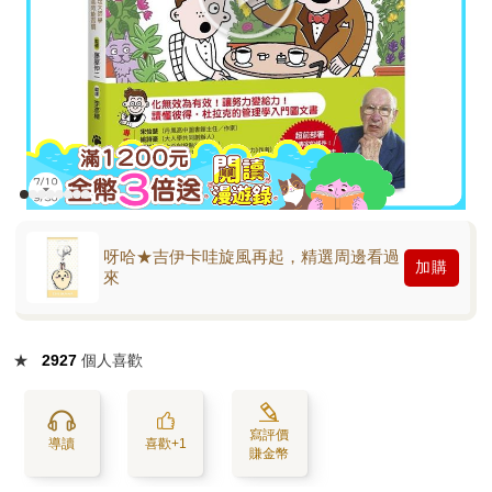
呀哈★吉伊卡哇旋風再起，精選周邊看過
加購
來
★
2927
個人喜歡
寫評價
導讀
喜歡+1
賺金幣