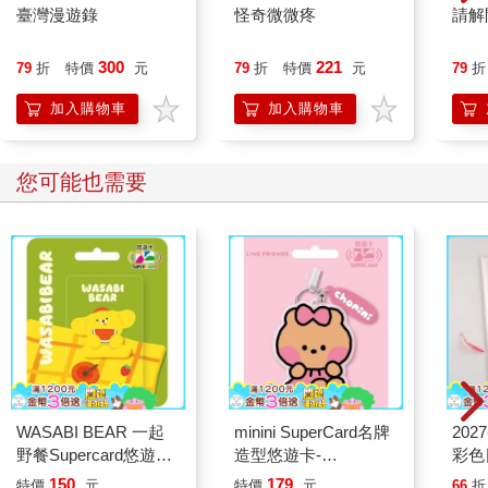
臺灣漫遊錄
怪奇微微疼
請解
300
221
79
折
特價
元
79
折
特價
元
79
折
加入購物車
加入購物車
您可能也需要
WASABI BEAR 一起
minini SuperCard名牌
202
野餐Supercard悠遊卡-
造型悠遊卡-
彩色
黃芥末熊【受託代銷】
chonini【受託代銷】
150
179
特價
元
特價
元
66
折