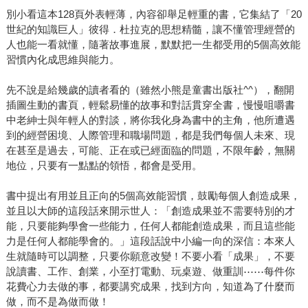
別小看這本128頁外表輕薄，內容卻舉足輕重的書，它集結了「20
世紀的知識巨人」彼得．杜拉克的思想精髓，讓不懂管理經營的
人也能一看就懂，隨著故事進展，默默把一生都受用的5個高效能
習慣內化成思維與能力。
先不說是給幾歲的讀者看的（雖然小熊是童書出版社^^），翻開
插圖生動的書頁，輕鬆易懂的故事和對話貫穿全書，慢慢咀嚼書
中老紳士與年輕人的對談，將你我化身為書中的主角，他所遭遇
到的經營困境、人際管理和職場問題，都是我們每個人未來、現
在甚至是過去，可能、正在或已經面臨的問題，不限年齡，無關
地位，只要有一點點的領悟，都會是受用。
書中提出有用並且正向的5個高效能習慣，鼓勵每個人創造成果，
並且以大師的這段話來開示世人：「創造成果並不需要特別的才
能，只要能夠學會一些能力，任何人都能創造成果，而且這些能
力是任何人都能學會的。」這段話說中小編一向的深信：本來人
生就隨時可以調整，只要你願意改變！不要小看「成果」，不要
說讀書、工作、創業，小至打電動、玩桌遊、做重訓⋯⋯每件你
花費心力去做的事，都要講究成果，找到方向，知道為了什麼而
做，而不是為做而做！