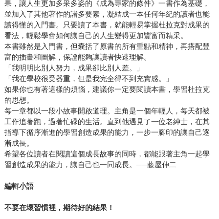
果，讓人生更加多采多姿的《成為專家的條件》一書作為基礎，
並加入了其他著作的諸多要素，凝結成一本任何年紀的讀者也能
讀得懂的入門書。只要讀了本書，就能輕易掌握杜拉克對成果的
看法，輕鬆學會如何讓自己的人生變得更加豐富而精采。
本書雖然是入門書，但囊括了原書的所有重點和精神，再搭配豐
富的插畫和圖解，保證能夠讓讀者快速理解。
「我明明比別人努力，成果卻比別人差。」
「我在學校很受器重，但是我完全得不到充實感。」
如果你也有著這樣的煩惱，建議你一定要閱讀本書，學習杜拉克
的思想。
每一章都以一段小故事開啟道理。主角是一個年輕人，每天都被
工作追著跑，過著忙碌的生活。直到他遇見了一位老紳士，在其
指導下循序漸進的學習創造成果的能力，一步一腳印的讓自己逐
漸成長。
希望各位讀者在閱讀這個成長故事的同時，都能跟著主角一起學
習創造成果的能力，讓自己也一同成長。──藤屋伸二
編輯小語
不要在壞習慣裡，期待好的結果！