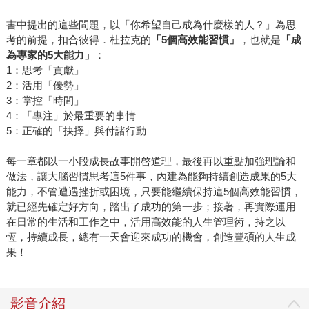
書中提出的這些問題，以「你希望自己成為什麼樣的人？」為思
考的前提，扣合彼得．杜拉克的
「5個高效能習慣」
，也就是
「成
為專家的5大能力」
：
1：思考「貢獻」
2：活用「優勢」
3：掌控「時間」
4：「專注」於最重要的事情
5：正確的「抉擇」與付諸行動
每一章都以一小段成長故事開啓道理，最後再以重點加強理論和
做法，讓大腦習慣思考這5件事，內建為能夠持續創造成果的5大
能力，不管遭遇挫折或困境，只要能繼續保持這5個高效能習慣，
就已經先確定好方向，踏出了成功的第一步；接著，再實際運用
在日常的生活和工作之中，活用高效能的人生管理術，持之以
恆，持續成長，總有一天會迎來成功的機會，創造豐碩的人生成
果！
影音介紹