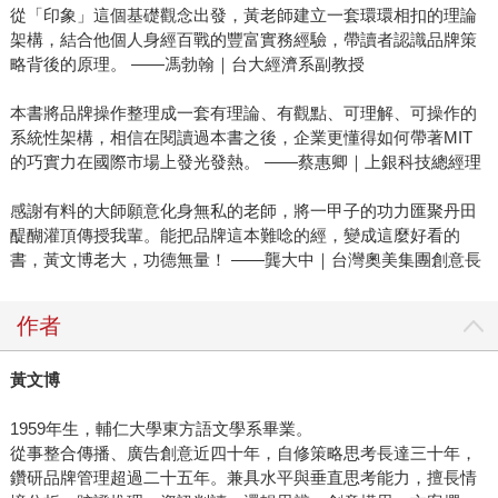
從「印象」這個基礎觀念出發，黃老師建立一套環環相扣的理論
架構，結合他個人身經百戰的豐富實務經驗，帶讀者認識品牌策
略背後的原理。 ——馮勃翰｜台大經濟系副教授
本書將品牌操作整理成一套有理論、有觀點、可理解、可操作的
系統性架構，相信在閱讀過本書之後，企業更懂得如何帶著MIT
的巧實力在國際市場上發光發熱。 ——蔡惠卿｜上銀科技總經理
感謝有料的大師願意化身無私的老師，將一甲子的功力匯聚丹田
醍醐灌頂傳授我輩。能把品牌這本難唸的經，變成這麼好看的
書，黃文博老大，功德無量！ ——龔大中｜台灣奧美集團創意長
作者
黃文博
1959年生，輔仁大學東方語文學系畢業。
從事整合傳播、廣告創意近四十年，自修策略思考長達三十年，
鑽研品牌管理超過二十五年。兼具水平與垂直思考能力，擅長情