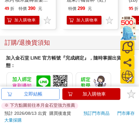
禮物
390
299
49
折
特價
元
特價
元
95
折
加入購物車
加入購物車
訂購/退換貨須知
加入金石堂 LINE 官方帳號『完成綁定』，隨時掌握出貨動
態：
立即結帳
加入購物車
提醒您！！
※ 下方點圖前往本月金石堂強力推薦
金石堂及銀行均不會請您操作ATM! 如接獲電話要求您前往
預計 2026/08/13 出貨
購買後進貨
預訂門市商品
門市庫存
ATM提款機，請不要聽從指示，以免受騙上當！
大量採購
退換貨須知：