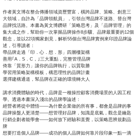
作者黃文博在整合傳播領域資歷豐富，橫跨品牌、策略、創意三
大領域，自許為「品牌領航員」，引領台灣品牌不迷路、替台灣
品牌找活路。本書為黃文博鑽研「策略思考」及「品牌管理」的
集大成之作，幫助你一次掌握品牌操作8步驟、品牌最重要的12個
觀念，並以22項獨家創見，解析55個台灣品牌實例來印證品牌論
述，引導讀者：
帶品牌走過「印．心．想．形」四層樓架構
善用｢A．S．C，｣三大重點，完整管理品牌
倚靠「質形力」讓你的品牌執行，以質取勝
學習用策略架構模板，構思理性的品牌計畫
選擇建構通道，幫品牌在正確的環境轉大人
講求消費體驗的時代，品牌是一種操控顧客消費場景的人因工程
學。透過本書深入淺出的品牌學論述：
經營者將從中體悟——為什麼企業做的所有事，都會是品牌的事
品牌操盤人更清楚——想管理好品牌，知識是底氣，觀念是鑰匙
行銷企劃者能學會——如何放下經驗和直覺，以策略思辨規劃品
牌
想要打造個人品牌——成功的個人品牌如何靠片段印象一點一滴