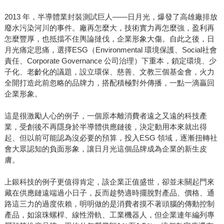
2013 年，半導體業封裝測試巨人——日月光，爆發了高雄廠排放
廢水污染河川的事件。廠再怎麼大，技術實力再怎麼強，盈利再
怎麼豐厚，也抵擋不住輿論撻伐，企業形象大傷。自此之後，日
月光痛定思痛，選擇ESG（Environmental 環境保護、Social社會
責任、Corporate Governance 公司治理）下重本，鎖定環境、少
子化、老齡化的議題，設立環保、慈善、文教三個基金會，火力
全開打造此前忽略的品牌力，搭配積極對外傳播，一點一滴贏回
企業形象。
這是很激勵人心的例子，一個原本離消費者遠之又遠的科技產
業，受創後不再隱身於半導體供應鏈後，決定動用本來就出得
起、但以前可能認為沒必要的預算，投入ESG 領域，逐漸扭轉社
會大眾認知的負面形象，讓日月光這個品牌成為企業的新生皮
膚。
上銀科技的例子更值得肯定，該企業正值盛世，卻並未關起門來
藏在供應鏈遠端過小日子，反而趁勢適時擺脫對產品、價格、通
路這三力的過度依賴，明明做的是消費者摸不著頭腦的傳動控制
產品，如滾珠螺桿、線性滑軌、工業機器人，但企業連年編列專