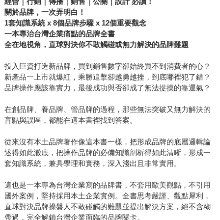
經營｜行銷｜傳播｜銷售｜公關｜設計 必讀！
關於品牌，一次弄明白！
1套知識系統 x 8個品牌步驟 x 12個重要觀念
一本專治台灣企業痛點的品牌全書
全在地視角，直球對決你不敢觸碰或無力解決的品牌難題
投入巨資打造新品牌，買到銷售數字卻始終買不到消費者的心？
新產品一上市就爆紅，乘勝追擊卻越勇越挫，到底哪裡犯了錯？
品牌操作應該靠實力，最後成功與否卻成了無法捉摸的靠運氣？
在創品牌、養品牌、管品牌的過程，那些無法突破又無力解決的
盲點與誤區，都能在這本書裡找到答案。
從來沒有本土品牌著作像這本書一樣，把形成品牌的底層邏輯論
述得如此澈底，把操作品牌的必備知識剖析得如此清晰，形成一
套知識系統，兼具學理和實務，深入淺出且非常實用。
這也是一本專為台灣企業寫的品牌書，不套用歐美觀點，不引用
國外案例，堅持採用本土企業實例。全書思考嚴謹、觀點犀利，
直球對決品牌操盤人不敢碰觸的難題並提出解決方案，絕不含糊
帶過，完全解鎖台灣企業面臨的品牌關卡。