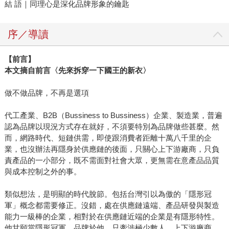
結 語｜同理心是深化品牌形象的鑰匙
序／導讀
【前言】
本文摘自前言〈先來拆穿一下國王的新衣〉
做不做品牌，不再是選項
代工產業、B2B（Bussiness to Bussiness）企業、製造業，普遍
認為品牌以現況方式存在就好，不須要特別為品牌做些甚麼。然
而，網路時代、短鏈供需，即使跟消費者距離十萬八千里的企
業，也沒辦法再隱身於供應鏈的後面，只關心上下游廠商，只負
責產品的一小部分，既不需面對社會大眾，更無需在意產品品質
與成本控制之外的事。
類似想法，是明顯的時代脫節。包括台灣引以為傲的「隱形冠
軍」概念都需要修正。沒錯，處在供應鏈遠端、產品研發與製造
能力一級棒的企業，相對於在供應鏈近端的企業是有隱形特性。
他甘願當隱形冠軍，品牌於他，只牽涉極少數人，上下游廠商、