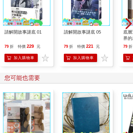
請解開故事謎底 01
請解開故事謎底 05
底層
界的
229
221
79
折
特價
元
79
折
特價
元
79
折
加入購物車
加入購物車
您可能也需要