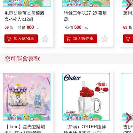
毛氈防脫落長筒椅腳
時錄三年誌27-29 夜航
萬用
套-4枚入x12組
藍
880
500
59
折
特價
元
特價
元
69
折
加入購物車
加入購物車
您可能會喜歡
【Timo】星光遊樂場
（加購）OSTER隨鮮
吉伊
系列 積木旋轉音樂盒
瓶果汁機替杯（紅）
(2B)