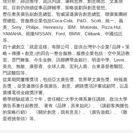
境分析、跡證推理、資訊判讀、邏輯思辨、創意構思、文案撰
寫。目前仍持續從事品牌輔導、策略規劃與創意發想。
歷任奧美廣告副創意總監、智威湯遜廣告創意總監、聯廣集團經
營總監。曾服務企業包括Coca-Cola、P&G、Scott、統一、義
美、Sony、Philips、Hennessy、IBM、Motorola、Pizza Hut、
YAMAHA、裕隆NISSAN、Ford、BMW、Citibank、中國信託
等。
四十歲創立「就是這樣」有限公司，提供台灣中小企業｢品牌＋策
略＋傳播＋創意｣的四合一整合服務，服務企業包括：空中英語教
室、雲門舞集、今生金飾、訊聯臍帶血銀行、明道中學、Levis、
美兆、無敵、康那香、全球人壽、宏利人壽、台東基督教醫院、
門諾醫院等。
從業期間屢獲獎項，包括亞太廣告獎、世界華文廣告獎、時報廣
告獎 ，並受邀擔任多個廣告、創意、網路獎項評審或顧問，以及
廣播電視金鐘獎評審。
教學經驗超過三十年，曾任輔仁大學大傳系兼任講師、政治大學
廣告系兼任副教授。 著有《品牌，原來如此》、《讓顧客掏腰包
的策略行銷》、《關於創意，我有意見》、《廣告遊戲》、《雞
蛋裡挑骨頭》等。