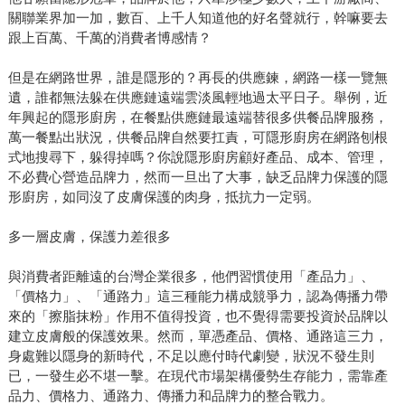
關聯業界加一加，數百、上千人知道他的好名聲就行，幹嘛要去
跟上百萬、千萬的消費者博感情？
但是在網路世界，誰是隱形的？再長的供應鍊，網路一樣一覽無
遺，誰都無法躲在供應鏈遠端雲淡風輕地過太平日子。舉例，近
年興起的隱形廚房，在餐點供應鏈最遠端替很多供餐品牌服務，
萬一餐點出狀況，供餐品牌自然要扛責，可隱形廚房在網路刨根
式地搜尋下，躲得掉嗎？你說隱形廚房顧好產品、成本、管理，
不必費心營造品牌力，然而一旦出了大事，缺乏品牌力保護的隱
形廚房，如同沒了皮膚保護的肉身，抵抗力一定弱。
多一層皮膚，保護力差很多
與消費者距離遠的台灣企業很多，他們習慣使用「產品力」、
「價格力」、「通路力」這三種能力構成競爭力，認為傳播力帶
來的「擦脂抹粉」作用不值得投資，也不覺得需要投資於品牌以
建立皮膚般的保護效果。然而，單憑產品、價格、通路這三力，
身處難以隱身的新時代，不足以應付時代劇變，狀況不發生則
已，一發生必不堪一擊。在現代市場架構優勢生存能力，需靠產
品力、價格力、通路力、傳播力和品牌力的整合戰力。