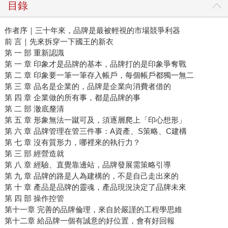
目錄
作者序｜三十年來，品牌是最被輕視的市場競爭利器
前 言｜先來拆穿一下國王的新衣
第 一 部 重新認識
第 一 章 印象才是品牌的基本，品牌打的是印象爭奪戰
第 二 章 印象要一筆一筆存入帳戶，每個帳戶都獨一無二
第 三 章 品名是企業的，品牌是企業向消費者借的
第 四 章 企業做的所有事，都是品牌的事
第 二 部 澈底釐清
第 五 章 形象無法一蹴可及，須逐層爬上「印心想形」
第 六 章 品牌管理在管三件事：A資產、S策略、C建構
第 七 章 沒有質形力，哪裡來的執行力？
第 三 部 經營造就
第 八 章 經驗、直覺靠邊站，品牌發展需策略引導
第 九 章 品牌的路是人為建構的，不是自己走出來的
第 十 章 產品是品牌的靈魂，產品現況決定了品牌未來
第 四 部 操作控管
第十一章 完善的品牌倫理，來自於嚴謹的工程學思維
第十二章 給品牌一個有誠意的好位置，會有好回報