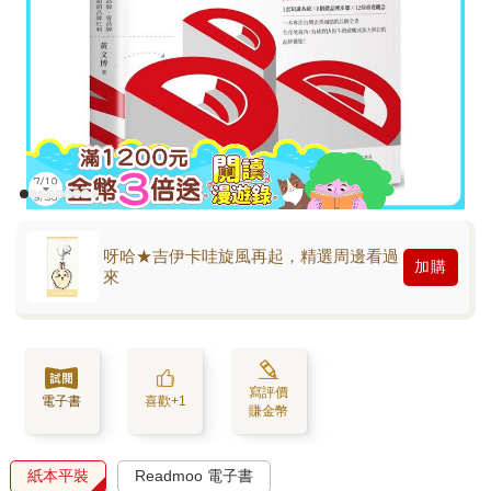
呀哈★吉伊卡哇旋風再起，精選周邊看過
加購
來
寫評價
電子書
喜歡+1
賺金幣
紙本平裝
Readmoo 電子書