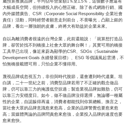
屬預算推廣品牌，平均佔年營業額1％至1.5％，這個數字應還有
大幅成長空間，但持續投入的心態正確。除了各式網路行銷、國
內外媒體廣告、CSR（Corporate Social Responsibility 企業社會
責任）活動，同時經營者願意走到前台，不畏曝光，凸顯上銀的
品牌，養出一層強韌的皮膚，終將大有助益於企業未來。
自以為離消費者很遠的台灣企業，此前還能說：「就算想打造品
牌，卻苦於找不到橋接上社會大眾的舞台啊！」其實可用的橋接
工具早已出現，像近來蔚為顯學的CSR、SDGs（Sustainable
Development Goals 永續發展目標）、ESG 等倡議風起雲湧，不
怕無橋接載體可用，只怕企業不懂得用。
蔑視品牌或忽視五力，非但與時代脫節，還會遭到時代遺棄。坦
白講，二十一世紀之前，消費型品牌若用了不正確的觀念做品
牌，仍可以靠三力的掩護低空掠過；製造業視品牌如雞肋，仍可
以靠三力安穩度日。如今，做不做品牌沒得選擇，無論哪一種屬
性的企業，自認躲得再遠，消費者都能找到你算總帳。換言之，
當社會大眾的品牌意識愈來愈高，企業的品牌警覺也要愈來愈
高；當媒體輿論的品牌問責愈來愈強，企業投入品牌的速度也要
愈來愈快。