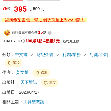
395
79
折
元
500
元
認購希望書包，幫助弱勢孩童上學不中斷！
15
預計最高可得金幣
點
?
100累1點 4點抵1元
HAPPY GO享
折抵無上限
分類：
中文書
＞
財經企管
＞
行銷/業務
＞
行銷/企劃
追蹤
作者：
黃文博
追蹤
出版社：
天下雜誌
追蹤
出版日：
2023/04/27
相關主題：
工具型閱讀