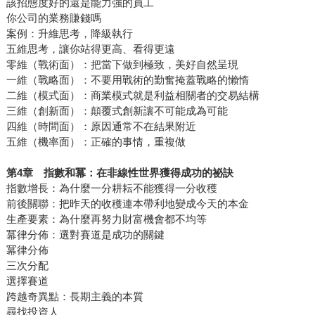
該招態度好的還是能力強的員工
你公司的業務賺錢嗎
案例：升維思考，降級執行
五維思考，讓你站得更高、看得更遠
零維（戰術面）：把當下做到極致，美好自然呈現
一維（戰略面）：不要用戰術的勤奮掩蓋戰略的懶惰
二維（模式面）：商業模式就是利益相關者的交易結構
三維（創新面）：顛覆式創新讓不可能成為可能
四維（時間面）：原因通常不在結果附近
五維（機率面）：正確的事情，重複做
第4章 指數和冪：在非線性世界獲得成功的祕訣
指數增長：為什麼一分耕耘不能獲得一分收穫
前後關聯：把昨天的收穫連本帶利地變成今天的本金
生產要素：為什麼再努力財富機會都不均等
冪律分佈：選對賽道是成功的關鍵
冪律分佈
三次分配
選擇賽道
跨越奇異點：長期主義的本質
尋找投資人