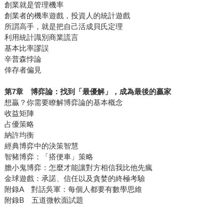
創業就是管理機率
創業者的機率遊戲，投資人的統計遊戲
所謂高手，就是把自己活成貝氏定理
利用統計識別商業謊言
基本比率謬誤
辛普森悖論
倖存者偏見
第7章 博弈論：找到「最優解」，成為最後的贏家
想贏？你需要瞭解博弈論的基本概念
收益矩陣
占優策略
納許均衡
經典博弈中的決策智慧
智豬博弈：「搭便車」策略
膽小鬼博弈：怎麼才能讓對方相信我比他先瘋
金球遊戲：承諾、信任以及貪婪的終極考驗
附錄A 對話吳軍：每個人都要有數學思維
附錄B 五道微軟面試題