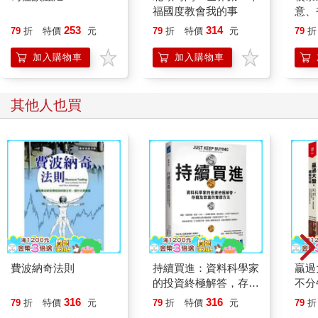
福國度教會我的事
意、
恭談
253
314
79
折
特價
元
79
折
特價
元
79
折
想
加入購物車
加入購物車
其他人也買
費波納奇法則
持續買進：資料科學家
贏過
的投資終極解答，存錢
不分
及致富的實證方法
金、
316
316
79
折
特價
元
79
折
特價
元
79
折
賺，