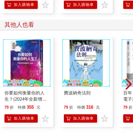
締造
加入購物車
加入購物車
律
其他人也看
你要如何衡量你的人
費波納奇法則
百年
生？(2024年全新增修
電子
版)哈佛商學院最重要
355
316
79
折
特價
元
79
折
特價
元
79
折
的一堂課
加入購物車
加入購物車