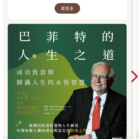
這正是我寫作此書的緣由。在這本書中，我將從數學對商業
的重要性開始講起，用一個簡單的「創業成功公式」告訴你怎麼
看更多
做才能持續成功。接下來，我會用簡單而有趣的方式，把那些能
啟發你的商業思維、幫你抓住本質的數學知識重新講給你聽。
²
四則運算：
基於數字的加減乘除在商業世界具有獨特價
值，掌握這個工具，你就能從數字中開採出「礦藏」。比
如，用加減乘除來分析一家公司的財務報表，能使你如同透
視一般瞭解其真實的經營情況。
²
笛卡兒坐標系：
利用笛卡兒坐標系創建的重要思維工具—
―維度，養成「五維思考」的習慣，你就能升維思考、降維
執行，從而更好地理解商業世界，在創業道路上所向披靡。
²
指數和冪：
指數和冪以及它們背後的數學規律，幾乎決定
了你在商業世界裡能獲得多大的成功。理解了這兩個數學概
念，你就能看清這個「不平等」的世界的遊戲規則，明白
「多者更多，少者更少」才是世界的正常狀態，從而選擇適
合你的賽道，在你的賽道裡，做時間的朋友，收穫屬於你的
成功。
²
變異數（
standard deviation
）與標準差：
變異數與標準
差是衡量差異性的重要工具，掌握了這兩個數學工具，你就
懂得在經營企業、管理團隊、製造產品時縮小該縮小的差異