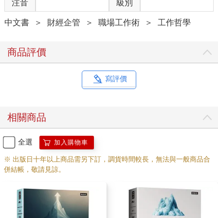
注音
級別
層邏輯上沒有本質的區別。從本質上來說，二者都是流量、轉化
率、客單價和回購率四部分的不同組合。可能一方的做法與另一
中文書
＞
財經企管
＞
職場工作術
＞
工作哲學
方不一樣，但是雙方服務的客戶、提供的價值是一樣的。就好比
一個做鞋子的幹不掉一個賣水果的，因為他們之間沒有太多相同
之處。
商品評價
兩個人發生爭執的時候，一定是因為他們之間有更多的相同之
處，而不是不同之處。完全不同的兩個人是吵不起來的。
事物間的共同點，就是底層邏輯。
寫評價
只有不同之中的相同之處、變化背後不變的東西，才是底層邏
輯。
只有底層邏輯，才是有生命力的。
相關商品
只有底層邏輯，在我們面臨環境變化時，才能被應用到新的變化
中，從而產生適應新環境的方法論。
全選
加入購物車
所以我們說：
※ 出版日十年以上商品需另下訂，調貨時間較長，無法與一般商品合
併結帳，敬請見諒。
底層邏輯+環境變數=方法論
如果只教給你各行各業的「乾貨」（方法論），那只是「授人以
魚」，一旦環境出現任何變化，「乾貨」就不再適用。
但如果教給你的是底層邏輯，那就是「授人以漁」，你可以通過