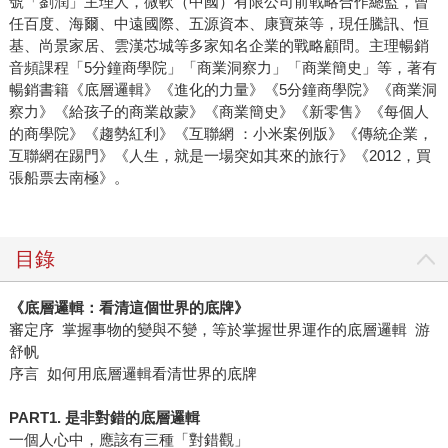
號「劉潤」主理人，微軟（中國）有限公司前戰略合作總監，曾
任百度、海爾、中遠國際、五源資本、康寶萊等，現任騰訊、恒
基、尚景家居、雲漢芯城等多家知名企業的戰略顧問。主理暢銷
音頻課程「5分鐘商學院」「商業洞察力」「商業簡史」等，著有
暢銷書籍《底層邏輯》《進化的力量》《5分鐘商學院》《商業洞
察力》《給孩子的商業啟蒙》《商業簡史》《新零售》《每個人
的商學院》《趨勢紅利》《互聯網 ：小米案例版》《傳統企業，
互聯網在踢門》《人生，就是一場突如其來的旅行》《2012，買
張船票去南極》。
目錄
《底層邏輯：看清這個世界的底牌》
審定序 掌握事物的變與不變，等於掌握世界運作的底層邏輯 游
舒帆
序言 如何用底層邏輯看清世界的底牌
PART1. 是非對錯的底層邏輯
一個人心中，應該有三種「對錯觀」