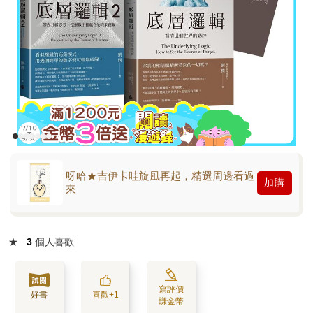
呀哈★吉伊卡哇旋風再起，精選周邊看過
加購
來
★
3
個人喜歡
寫評價
好書
喜歡+1
賺金幣