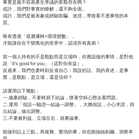
事實是最不容易產生爭議的客觀存在嗎？
管，而不可靠的管理者常常不自知。 ● 做一個匠人，一輩子
或許，我們對事實的瞭解，還不夠全面。
只做一件事，並且把這件事做精。只要把當下做到極致，美
或許，我們是被表象或經驗欺騙、迷惑，導致看不透事情的本
好自然就會呈現。 ● 永遠向有結果的人學習，因為結果不會
質。
撒謊。 ● 用正確姿勢投丟的球比用錯誤姿勢投進的球更有價
值。 如果你喜歡《底層邏輯》中讓人醍醐灌頂的金句連發，
唯有透過「底層邏輯+環境變數」，
那你一定也會喜歡《底層邏輯2》中看似講理實際直達心理的
才能讓你在千變萬化的世界中，認清所有真相！
恍然大悟。
當一個人持有的不是觀點而是立場時，你應該做的事情，是對他
說「It’s good for you」（這對你有益）。
反過來，我們也要時刻反省自己：我說的話、我的表述，是事
實，是觀點，是立場，還是信仰？
請運用以下幾點：
一.拋棄經驗，不要輕易下結論，懷著空杯心態去看問題。
二.運用「假設—驗證—結論—調整」，大膽假設，小心求證，得
出結論，做出調整。
三.不要被利益、立場左右，就事論事。
能做到以上三點，再複雜、繁瑣的事，你也能抽絲剝繭、洞察本
質。