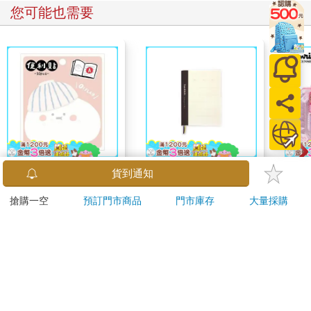
您可能也需要
小呸角-造型便利貼(包
I am okay 50K自填式
三麗
貨到通知
子君)
手帳 黑
23
搶購一空
預訂門市商品
門市庫存
大量採購
帳印
30
130
86
折
特價
元
特價
元
69
折
組 
米
加入購物車
加入購物車
訂購/退換貨須知