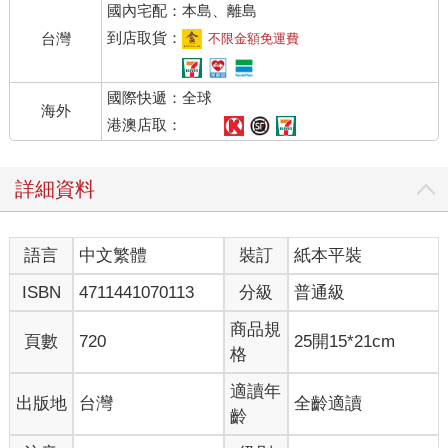
國內宅配：本島、離島
2016年，是非常辛苦的一年。我有半年以上的時間都在出差的路
上，剩餘時間，每天都要花14個小時來做《5分鐘商學院》。
到店取貨：
台灣
不限金額免運費
但是，一切都有了回報。一年後，這門課程已經有了14萬名學
員。
國際快遞：全球
五年後的今天，這門課程已經有46萬人加入。
海外
這也就意味著，有32萬名學員是在課程正式結束之後加入的，這
港澳店取：
更令我高興。
因為我不希望這只是做一年就結束了的事。我希望做一件能夠長
詳細資料
期延續下去的事情，於是，在這門課程中，我講述了一些商業的
底層邏輯，因為只有底層邏輯才有生命力。在面臨變化的時候，
底層邏輯能夠應用到新的變化裡面，從而產生新的方法論。
語言
中文繁體
裝訂
紙本平裝
什麼是「底層邏輯」？
2012年，馬雲和王健林設了一個「億元賭局」——如果10年之
ISBN
4711441070113
分級
普通級
後，電商在中國零售市場所占的份額超過50%，王健林就給馬雲1
億元，如果沒超過50%，馬雲給王健林1億元。
商品規
頁數
720
25開15*21cm
今天，我們回看多年前的這個賭局，不得不深思：為什麼這兩個
格
人對各自代表的線上、線下經濟的看法，會有如此大的分歧？
一方打敗另一方，是因為二者之間有天大的不同嗎？不是的。
適讀年
出版地
台灣
全齡適讀
是因為相同的地方更多，一方才有機會「幹掉」另一方。
齡
以萬達為代表的線下經濟和以阿里巴巴為代表的線上經濟，在底