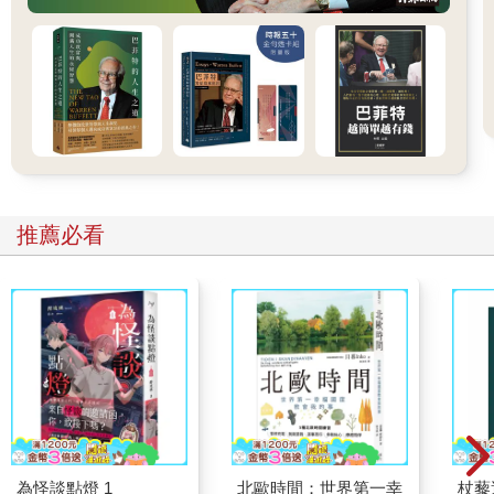
性，擴大該擴大的差異性，從而確保企業的良性運轉。
²
機率與統計：
這個世界從來都是不確定的，創業就是管理
機率。只有懂得機率和統計，理解了數學期望、大數定律
（law of large numbers，大數法則）和條件機率等數學概
念，你才能理解世界的不確定性並且不焦慮，在看清創業的
真相後依然熱愛創業。
²
博弈論：
你在決策時，別人也在決策。這些決策相互影
響，甚至相互交織，從而使那些奇妙的決策顯得很愚蠢，使
那些莫名其妙的決策產生奇效。而收益矩陣（Payoff table/
推薦必看
Payoff matrix，
報酬矩陣）
、占優策略（dominant
strategy，優勢策略）、納許均衡（Nash Equilibrium）等博
弈論概念能幫助你在複數主體下做出更好的戰略決策，利用
數學的力量讓自己在商業世界中始終「占優」。
現在，請你捧起這本書，跟著我領略商業中的數學之美，用
數學思維理解商業世界的底層邏輯。希望數學能為你帶來洞察之
眼、深思之心，讓你看透商業的本質，在商業世界裡走得更遠、
飛得更高。
為怪談點燈 1
北歐時間：世界第一幸
杖藜