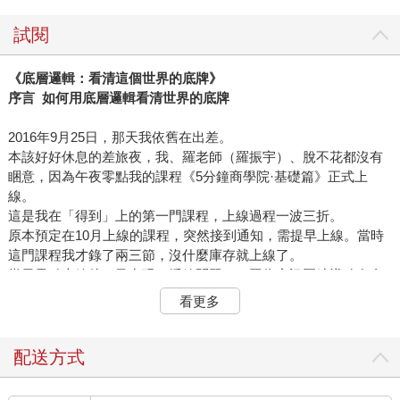
試閱
《底層邏輯：看清這個世界的底牌》
序言 如何用底層邏輯看清世界的底牌
2016年9月25日，那天我依舊在出差。
本該好好休息的差旅夜，我、羅老師（羅振宇）、脫不花都沒有
睏意，因為午夜零點我的課程《5分鐘商學院·基礎篇》正式上
線。
這是我在「得到」上的第一門課程，上線過程一波三折。
原本預定在10月上線的課程，突然接到通知，需提早上線。當時
這門課程我才錄了兩三節，沒什麼庫存就上線了。
當天零點上線後，又出現了播放問題——因為音訊壓縮導致有金
屬音。我馬上拿出隨身攜帶的錄音筆，重新錄了一遍，更換了音
看更多
訊，折騰到淩晨一兩點才最終完成。
第二天，也就是9月26日，我萬萬沒有想到，當天就有7000多人
訂閱了《5分鐘商學院》。
配送方式
我非常高興，但也誠惶誠恐。自此，我終於開啟了一個承諾，一
個要花一整年交付的承諾。