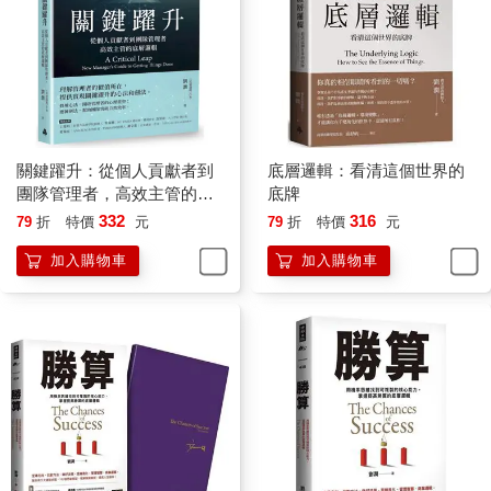
不變的底層邏輯，推演出順應時勢的方法論。
所以，只有掌握了底層邏輯，只有探尋到萬變中的不變，才能動
態地、持續地看清事物的本質。
在這本書中，我把在《5分鐘商學院》中講述的底層邏輯的內容進
行了總結，與你分享是非對錯、思考問題、個體進化、理解他
人、社會協作五個方面的底層邏輯，帶你看清世界的底牌。
關鍵躍升：從個人貢獻者到
底層邏輯：看清這個世界的
「底層邏輯」來源於不同中的相同，變化背後的不變。
團隊管理者，高效主管的底
底牌
「底層邏輯」並不局限於商業世界。希望你在看到千變萬化的世
層邏輯
332
316
79
折
特價
元
79
折
特價
元
界後，依然能心態平靜、不焦慮，能夠通過「底層邏輯+環境變
加入購物車
加入購物車
數」不斷創造新的方法論，看清世界的底牌，始終如魚得水。
《底層邏輯2：帶你升級思考，挖掘數字裡蘊含的商業寶藏》
前言
很多人對數學有一種恐懼感，一談到數學就會臉色驟變，因
為他們曾經被數學傷害過，留下了心理陰影。作為一名畢業於數
學系的商業顧問，我為他們感到深深的遺憾。
其實，數學是用來描述萬物本質的語言，是理解這個世界的