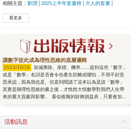
相關主題：
劉潤
2025上半年套書榜
大人的套書
看更多
讓數字從此成為理性思維的底層邏輯
2023/10/16
加減乘除、座標、機率……提到這些「數字」
或是「數學」名詞是否會令你產生距離或懼怕，不用不好意
思承認，因為我也是。但直到閱讀了這本以為是談「數學」
其實是聊理性思維的書之後，才恍然大悟數學對我們人生帶
來的重大貢獻與影響。 看似複雜的財務損益表，只要會加減
乘除就能輕鬆看懂，快速理解經營事業的收入、支出與淨
利。以為笛卡兒座標系（直角座標）是多難的理論，但只是
將一橫一直的線條交叉成十字，就能輕易分析每個象限所帶
活動訊息
來的利弊得失。以為指數增長是一般人用不到的公式，殊不