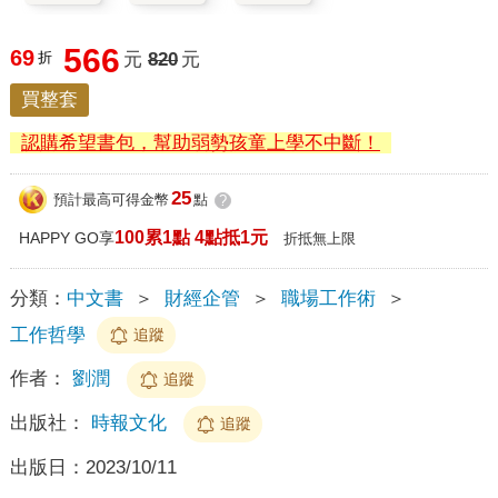
566
69
折
元
820
元
買整套
認購希望書包，幫助弱勢孩童上學不中斷！
25
預計最高可得金幣
點
?
100累1點 4點抵1元
HAPPY GO享
折抵無上限
分類：
中文書
＞
財經企管
＞
職場工作術
＞
工作哲學
追蹤
作者：
劉潤
追蹤
出版社：
時報文化
追蹤
出版日：
2023/10/11