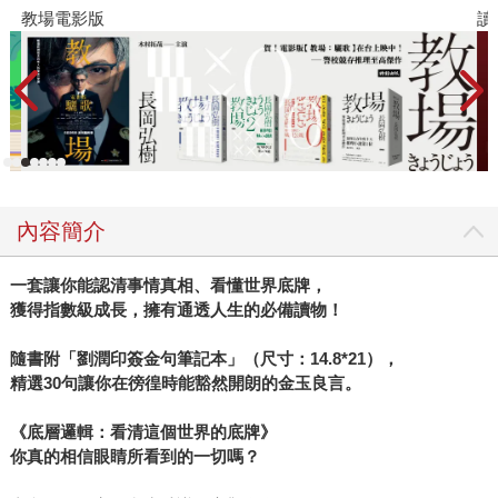
知它正解釋了「一分耕耘一分收穫」為什麼不比「窮者越窮
教場電影版
讀
富者越富」有道理。而「以偏概全」這四個字就是在談變異
數與標準差，變異數越大，代表優劣落差大、變異數越小，
代表優劣落差小，所以你以為的平均值，不一定代表這間公
司、這個國家的全貌。其中最有趣的就屬「機率」，作者劉
潤提到，雖然人人都愛確定性，但這個世界是由隨機性、不
確定性、風險和運氣構成的，不能正確理解機率與統計，就
不能正確理解這個世界。 書中最後談到「博奕」，簡單說就
內容簡介
是決策與判斷。倘若我們所有事情的衡量放在「笛卡兒座標
系」中，理解現象事件是看「變異數」，用「貝氏定理」提
一套讓你能認清事情真相、看懂世界底牌，
升成功的「機率」，用「四則運算」管理財務，那懂得「博
獲得指數級成長，擁有通透人生的必備讀物！
奕」就能讓你在眾多複數的選擇中找到最優解。 看了以上介
紹，如果你還是覺得很難，或者以為對你幫助不大，那我再
隨書附「劉潤印簽金句筆記本」（尺寸：14.8*21），
舉幾個金句，你會發現，你以為的數學是惡魔，事實上是判
精選30句讓你在徬徨時能豁然開朗的金玉良言。
斷萬事萬物的所有準則。 ● 人類發明加減乘除，不是用來考
試的，而是用來解決問題的。商業世界的加減乘除，更是以
《底層邏輯：看清這個世界的底牌》
解決商業問題為使命。 ● 不可預測的管理者，就是不可靠的
你真的相信眼睛所看到的一切嗎？
管理者。他比不可靠的員工更危險，因為不可靠的員工有人