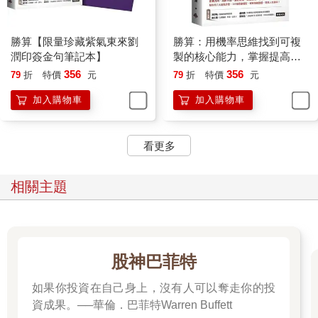
底層邏輯。只有從數學上理解了一件事情，你才真正從本質上理
解了這件事情。
數學，是一門不能被證偽的學科，是所有自然學科的終點。
勝算【限量珍藏紫氣東來劉
勝算：用機率思維找到可複
經濟學的盡頭，是數學；物理學的盡頭，是數學；所有自然學科
潤印簽金句筆記本】
製的核心能力，掌握提高勝
的盡頭，都是數學。
算的底層邏輯
356
356
79
折
特價
元
79
折
特價
元
而商業與數學，也有著令人驚歎的緊密聯繫。在職場上，在
加入購物車
加入購物車
創業路上，在經營企業的過程中，你一定會有很多困惑，比如：
² 一個人要創業多少次，才能獲得成功？
看更多
² 創業時應該選「鐘形」行業，還是「尖刀形」行業？
² 為什麼要堅持長期主義？
² 在招聘員工的時候，應該招聘能力強的還是態度好的？
相關主題
² 為什麼無論付出多大的努力，財富機會都是不均等的？
…………
誰能告訴你答案？數學。
看似複雜的商業模式，用一個簡潔的數學公式便可揭示其奧
股神巴菲特
妙。很多棘手的商業問題，利用一些簡單又常見的數學知識就能
如果你投資在自己身上，沒有人可以奪走你的投
找到解法。瞬息萬變的商業世界撲朔迷離，令人難以捉摸，但以
數學為鑰匙，就能掌握其底層邏輯，讓你洞若觀火。
資成果。──華倫．巴菲特Warren Buffett